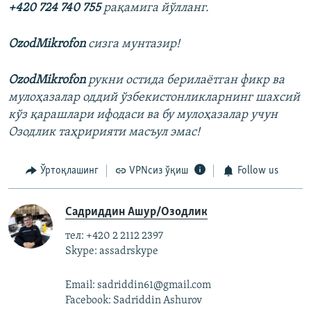
+420 724 740 755
рақамига йўлланг.
OzodMikrofon
сизга мунтазир!
OzodMikrofon
рукни остида берилаëтган фикр ва
мулоҳазалар оддий ўзбекистонликларнинг шахсий
кўз қарашлари ифодаси ва бу мулоҳазалар учун
Озодлик таҳририяти масъул эмас!
Ўртоқлашинг
VPNсиз ўқиш
Follow us
Садриддин Ашур/Озодлик
тел: +420 2 2112 2397
Skype: assadrskype
Email: sadriddin61@gmail.com
Facebook: Sadriddin Ashurov