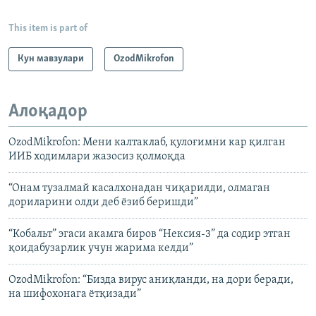
This item is part of
Кун мавзулари
OzodMikrofon
Алоқадор
OzodMikrofon: Мени калтаклаб, қулоғимни кар қилган
ИИБ ходимлари жазосиз қолмоқда
“Онам тузалмай касалхонадан чиқарилди, олмаган
дориларини олди деб ёзиб беришди”
“Кобальт” эгаси акамга биров “Нексия-3” да содир этган
қоидабузарлик учун жарима келди”
OzodMikrofon: “Бизда вирус аниқланди, на дори беради,
на шифохонага ётқизади”