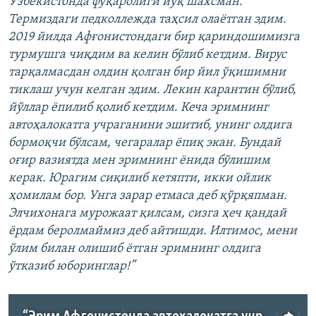
Ўзбекистонда фуқаролиги йўқ шахсман.
Термиздаги педколлежда таҳсил олаётган эдим.
2019 йилда Афғонистондаги бир қариндошимизга
турмушга чиқдим ва келин бўлиб кетдим. Вирус
тарқалмасдан олдин қолган бир йил ўқишимни
тиклаш учун келган эдим. Лекин карантин бўлиб,
йўллар ёпилиб қолиб кетдим. Кеча эримнинг
автоҳалокатга учраганини эшитиб, унинг олдига
бормоқчи бўлсам, чегаралар ёпиқ экан. Бундай
оғир вазиятда мен эримнинг ёнида бўлишим
керак. Юрагим сиқилиб кетяпти, икки ойлик
ҳомилам бор. Унга зарар етмаса деб қўрқяпман.
Элчихонага мурожаат қилсам, сизга ҳеч қандай
ёрдам беролмаймиз деб айтишди. Илтимос, мени
ўлим билан олишиб ётган эримнинг олдига
ўтказиб юборинглар!”