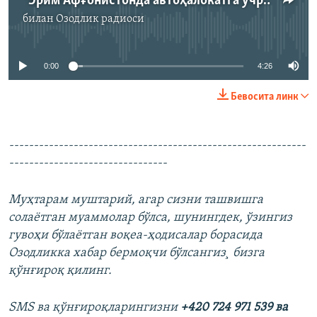
“Эрим Афғонистонда автоҳалокатга учради, унинг олдига боролмаяпман”
билан
Озодлик радиоси
Айни дамда медиа-манба мавжуд эмас
0:00
4:26
Бевосита линк
------------------------------------------------------------
--------------------------------
Муҳтарам муштарий, агар сизни ташвишга
солаётган муаммолар бўлса, шунингдек, ўзингиз
гувоҳи бўлаётган воқеа-ҳодисалар борасида
Озодликка хабар бермоқчи бўлсангиз¸ бизга
қўнғироқ қилинг.
SMS ва қўнғироқларингизни
+420 724 971 539 ва