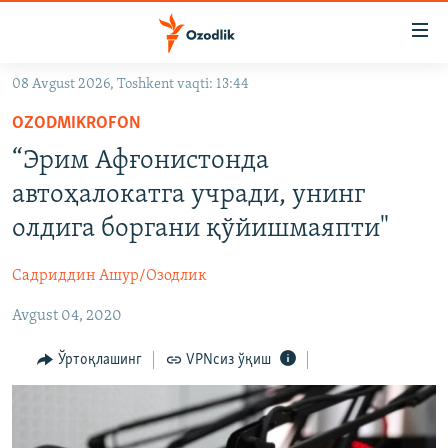
Линклар
Бош
мавзуларга
08 Avgust 2026, Toshkent vaqti: 13:44
ўтинг
OZODLIK SURISHTIRUVLARI
Асосий
OZODMIKROFON
OZODVIDEO
навигацияга
“Эрим Афғонистонда
ўтинг
OZODARXIV
автоҳалокатга учради, унинг
Қидиришга
ўтинг
олдига боргани қўйишмаяпти"
На русском
Садриддин Ашур/Озодлик
ИЖТИМОИЙ ТАРМОҚЛАР
Avgust 04, 2020
Ўртоқлашинг
VPNсиз ўқиш
Озодлик бошқа тилларда