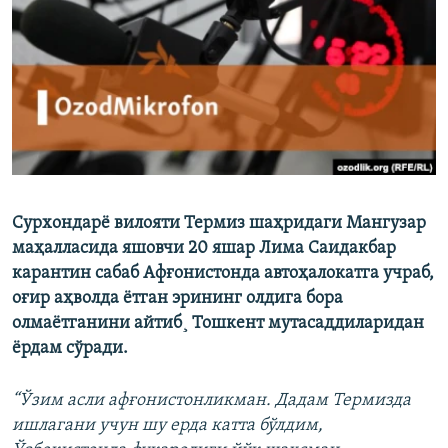
Сурхондарё вилояти Термиз шаҳридаги Мангузар
маҳалласида яшовчи 20 яшар Лима Саидакбар
карантин сабаб Афғонистонда автоҳалокатга учраб,
оғир аҳволда ётган эрининг олдига бора
олмаëтганини айтиб¸ Тошкент мутасаддиларидан
ëрдам сўради.
“Ўзим асли афғонистонликман. Дадам Термизда
ишлагани учун шу ерда катта бўлдим,