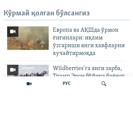
Кўрмай қолган бўлсангиз
Европа ва АҚШда ўрмон
ёнғинлари: иқлим
ўзгариши янги хавфларни
кучайтирмоқда
Wildberries’га янги зарба,
Трамп Эрон бўйича баёнот
қилди
РУС
OZODNEWS: Мирзиёев
Қирғизистонда —
Излаш
Чашмадан пенсия
битимигача | Украинага
босқин