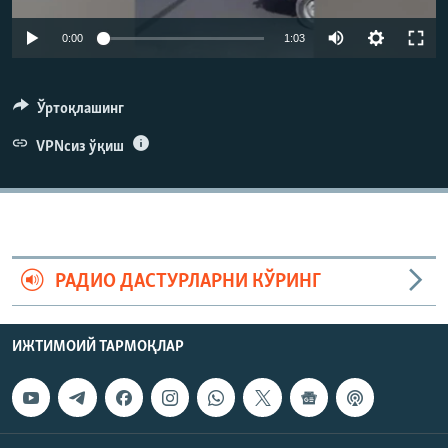
Auto
0:00
1:03
240p
360p
Ўртоқлашинг
480p
VPNсиз ўқиш
Auto
240p
360p
480p
720p
720p
1080p
1080p
РАДИО ДАСТУРЛАРНИ КЎРИНГ
ИЖТИМОИЙ ТАРМОҚЛАР