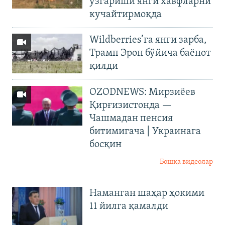
ўзгариши янги хавфларни
кучайтирмоқда
Wildberries’га янги зарба,
Трамп Эрон бўйича баёнот
қилди
OZODNEWS: Мирзиёев
Қирғизистонда —
Чашмадан пенсия
битимигача | Украинага
босқин
Бошқа видеолар
Наманган шаҳар ҳокими
11 йилга қамалди