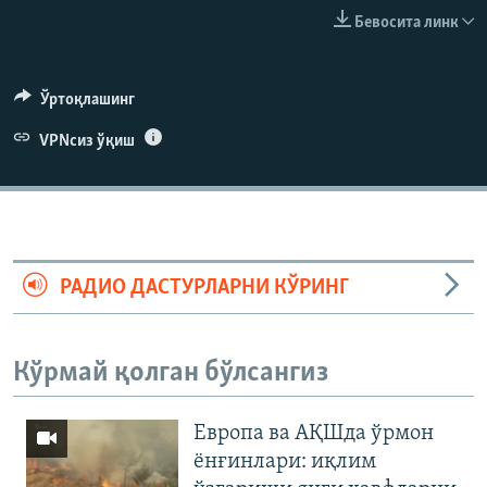
Бевосита линк
Ўртоқлашинг
VPNсиз ўқиш
РАДИО ДАСТУРЛАРНИ КЎРИНГ
Кўрмай қолган бўлсангиз
Европа ва АҚШда ўрмон
ёнғинлари: иқлим