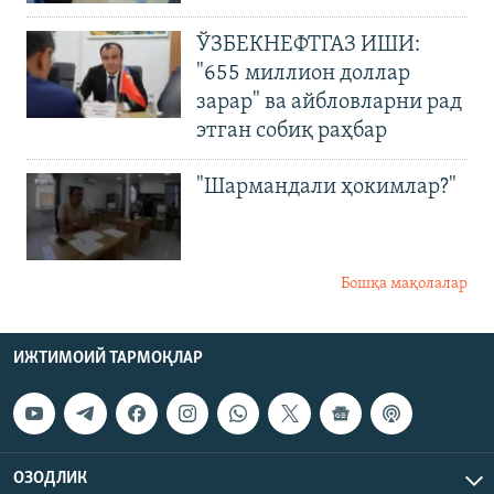
ЎЗБЕКНЕФТГАЗ ИШИ:
"655 миллион доллар
зарар" ва айбловларни рад
этган собиқ раҳбар
"Шармандали ҳокимлар?"
Бошқа мақолалар
ИЖТИМОИЙ ТАРМОҚЛАР
ОЗОДЛИК