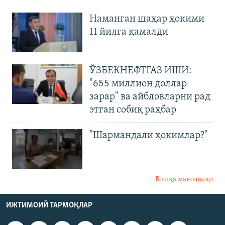
Наманган шаҳар ҳокими
11 йилга қамалди
ЎЗБЕКНЕФТГАЗ ИШИ:
"655 миллион доллар
зарар" ва айбловларни рад
этган собиқ раҳбар
"Шармандали ҳокимлар?"
Бошқа мақолалар
ИЖТИМОИЙ ТАРМОҚЛАР