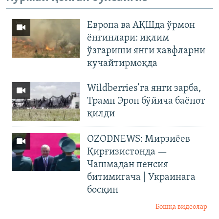
Европа ва АҚШда ўрмон
ёнғинлари: иқлим
ўзгариши янги хавфларни
кучайтирмоқда
Wildberries’га янги зарба,
Трамп Эрон бўйича баёнот
қилди
OZODNEWS: Мирзиёев
Қирғизистонда —
Чашмадан пенсия
битимигача | Украинага
босқин
Бошқа видеолар