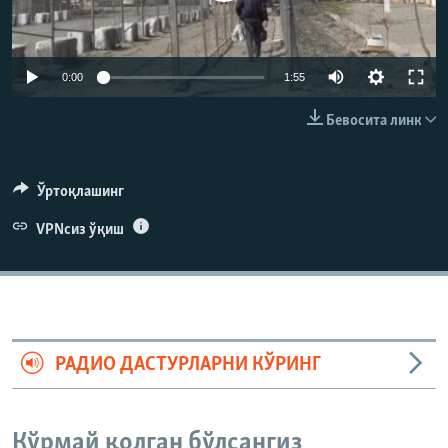
Auto
0:00
1:55
270p
Бевосита линк
360p
404p
Auto
270p
360p
404p
Ўртоқлашинг
810p
VPNсиз ўқиш
810p
РАДИО ДАСТУРЛАРНИ КЎРИНГ
Кўрмай қолган бўлсангиз