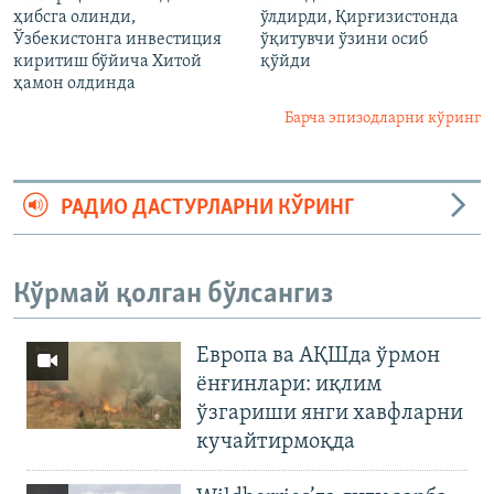
ҳибсга олинди,
ўлдирди, Қирғизистонда
Ўзбекистонга инвестиция
ўқитувчи ўзини осиб
киритиш бўйича Хитой
қўйди
ҳамон олдинда
Барча эпизодларни кўринг
РАДИО ДАСТУРЛАРНИ КЎРИНГ
Кўрмай қолган бўлсангиз
Европа ва АҚШда ўрмон
ёнғинлари: иқлим
ўзгариши янги хавфларни
кучайтирмоқда