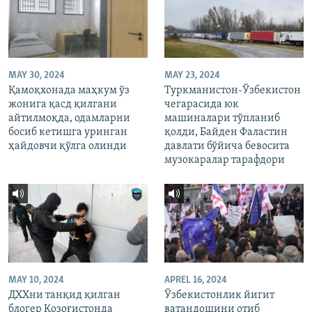
MAY 30, 2024
MAY 23, 2024
Қамоқхонада маҳкум ўз
Туркманистон-Ўзбекистон
жонига қасд қилгани
чегарасида юк
айтилмоқда, одамларни
машиналари тўпланиб
босиб кетишга уринган
қолди, Байден Фаластин
ҳайдовчи қўлга олинди
давлати бўйича бевосита
музокаралар тарафдори
MAY 10, 2024
APREL 16, 2024
ДХХни танқид қилган
Ўзбекистонлик йигит
блогер Қозоғистонда
ватандошини отиб