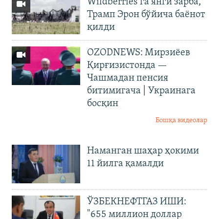
Wildberries’га янги зарба,
Трамп Эрон бўйича баёнот
қилди
OZODNEWS: Мирзиёев
Қирғизистонда —
Чашмадан пенсия
битимигача | Украинага
босқин
Бошқа видеолар
Наманган шаҳар ҳокими
11 йилга қамалди
ЎЗБЕКНЕФТГАЗ ИШИ:
"655 миллион доллар