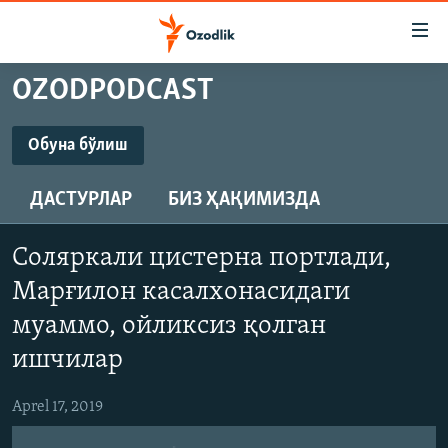
Линклар
Бош
мавзуларга
OZODPODCAST
ўтинг
OZODLIK SURISHTIRUVLARI
Асосий
OZODVIDEO
навигацияга
Обуна бўлиш
ўтинг
ОБУНА БЎЛИШ
OZODARXIV
Қидиришга
ДАСТУРЛАР
БИЗ ҲАҚИМИЗДА
ўтинг
На русском
YouTube
Соляркали цистерна портлади,
ИЖТИМОИЙ ТАРМОҚЛАР
Марғилон касалхонасидаги
Обуна бўлиш
муаммо, ойликсиз қолган
ишчилар
Aprel 17, 2019
Озодлик бошқа тилларда