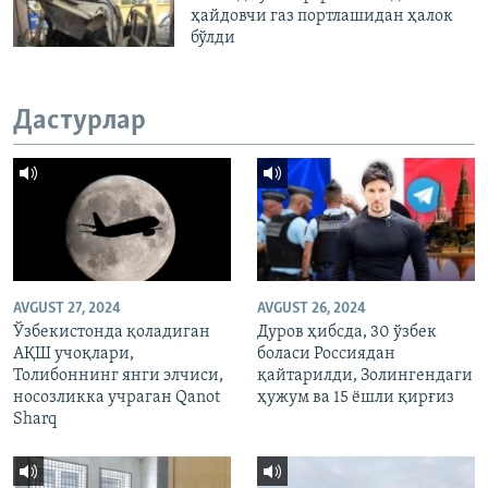
ҳайдовчи газ портлашидан ҳалок
бўлди
Дастурлар
AVGUST 27, 2024
AVGUST 26, 2024
Ўзбекистонда қоладиган
Дуров ҳибсда, 30 ўзбек
АҚШ учоқлари,
боласи Россиядан
Толибоннинг янги элчиси,
қайтарилди, Золингендаги
носозликка учраган Qanot
ҳужум ва 15 ёшли қирғиз
Sharq