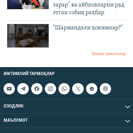
зарар" ва айбловларни рад
этган собиқ раҳбар
"Шармандали ҳокимлар?"
Бошқа мақолалар
ИЖТИМОИЙ ТАРМОҚЛАР
ОЗОДЛИК
МАЪЛУМОТ