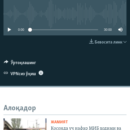
Айни дамда медиа-манба мавжуд эмас
0:00
30:00
Бевосита линк
Ўртоқлашинг
VPNсиз ўқиш
Алоқадор
ЖАМИЯТ
Косонда уч нафар МИБ ходими ва