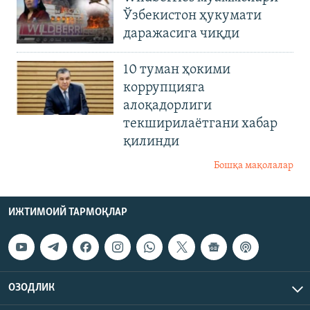
Ўзбекистон ҳукумати
даражасига чиқди
10 туман ҳокими
коррупцияга
алоқадорлиги
текширилаётгани хабар
қилинди
Бошқа мақолалар
ИЖТИМОИЙ ТАРМОҚЛАР
ОЗОДЛИК