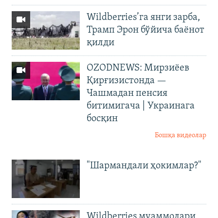
Wildberries’га янги зарба,
Трамп Эрон бўйича баёнот
қилди
OZODNEWS: Мирзиёев
Қирғизистонда —
Чашмадан пенсия
битимигача | Украинага
босқин
Бошқа видеолар
"Шармандали ҳокимлар?"
Wildberries муаммолари