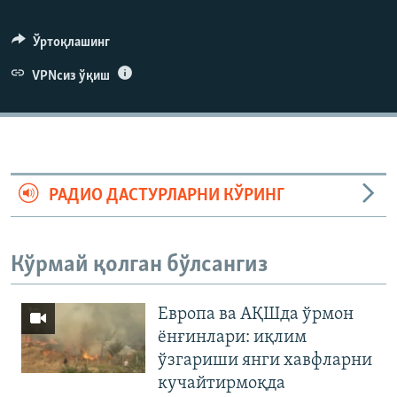
Ўртоқлашинг
VPNсиз ўқиш
РАДИО ДАСТУРЛАРНИ КЎРИНГ
Кўрмай қолган бўлсангиз
Европа ва АҚШда ўрмон
ёнғинлари: иқлим
ўзгариши янги хавфларни
кучайтирмоқда