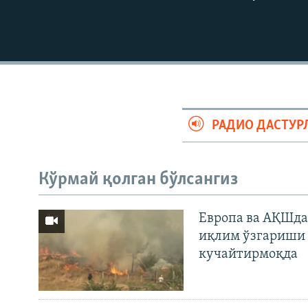
РАДИО ДАСТУР
Кўрмай қолган бўлсангиз
Европа ва АҚШда
иқлим ўзгариши 
кучайтирмоқда