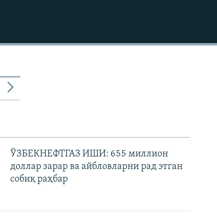
КИРИТИШ (EMBED)
ЎЗБЕКНЕФТГАЗ ИШИ: 655 миллион
доллар зарар ва айбловларни рад этган
собиқ раҳбар