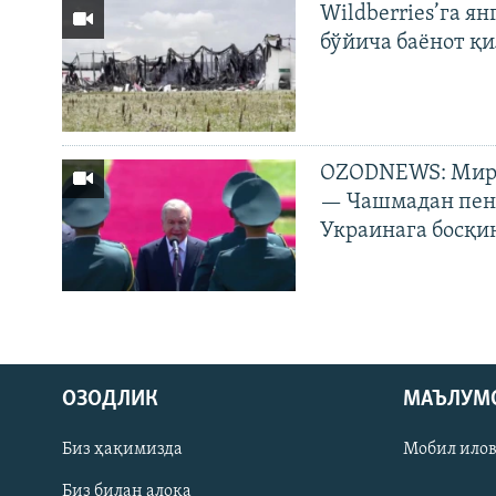
Wildberries’га ян
бўйича баёнот қ
OZODNEWS: Мирз
— Чашмадан пенс
Украинага босқи
На русском
ОЗОДЛИК
МАЪЛУМ
ИЖТИМОИЙ ТАРМОҚЛАР
Биз ҳақимизда
Мобил ило
Биз билан алоқа