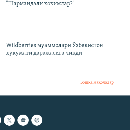
"Шармандали ҳокимлар?"
Wildberries муаммолари Ўзбекистон
ҳукумати даражасига чиқди
Бошқа мақолалар