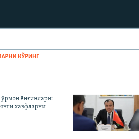
ЛАРНИ КЎРИНГ
 ўрмон ёнғинлари:
янги хавфларни