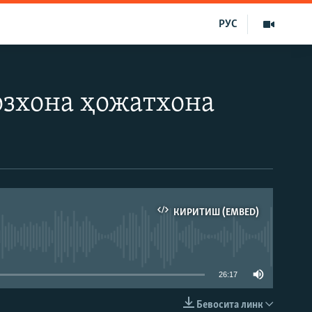
РУС
озхона ҳожатхона
КИРИТИШ (EMBED)
д эмас
26:17
Бевосита линк