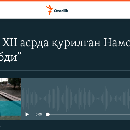
 XII асрда қурилган Нам
бди”
Айни дамда медиа-манба мавжу
0:00
г