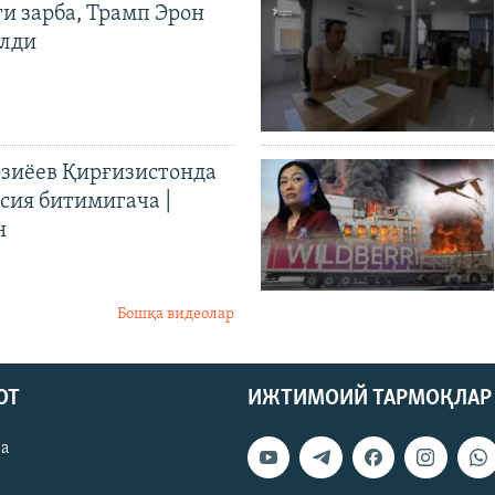
ги зарба, Трамп Эрон
илди
иёев Қирғизистонда
ия битимигача |
н
Бошқа видеолар
ОТ
ИЖТИМОИЙ ТАРМОҚЛАР
ва