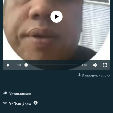
Айни дамда медиа-манба мавжуд эмас
0:00
1:00
Бевосита линк
Ўртоқлашинг
VPNсиз ўқиш