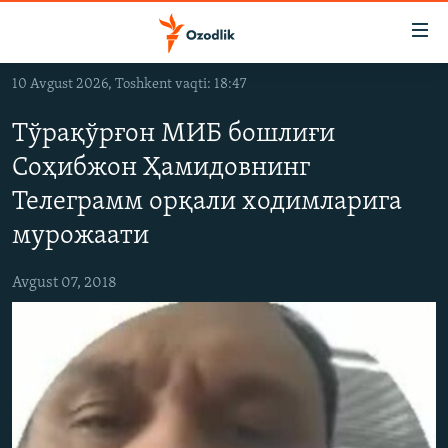
Линклар
Бош
мавзуларга
10 Avgust 2026, Toshkent vaqti: 18:47
ўтинг
OZODLIK SURISHTIRUVLARI
Асосий
Тўрақўрғон МИБ бошлиғи
OZODVIDEO
навигацияга
Соҳибжон Ҳамидовнинг
ўтинг
OZODARXIV
Қидиришга
Телеграмм орқали ходимларига
ўтинг
На русском
мурожаати
Avgust 07, 2018
ИЖТИМОИЙ ТАРМОҚЛАР
Озодлик бошқа тилларда