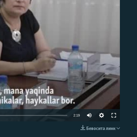
д эмас
2:19
Бевосита линк
КИРИТИШ (EMBED)