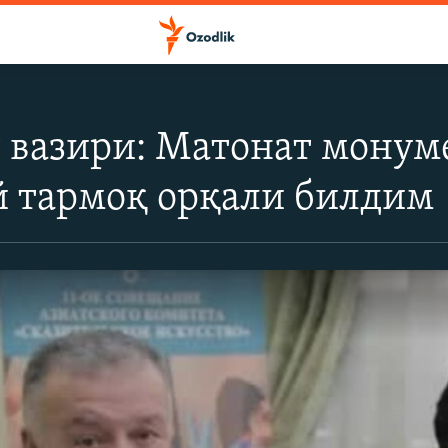
 вазири: Матонат монум
 тармоқ орқали билдим