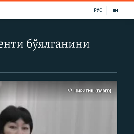
РУС
енти бўялганини
КИРИТИШ (EMBED)