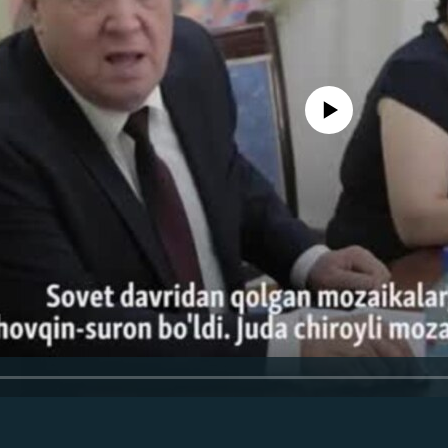
Айни дамда медиа-манба мавжу