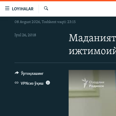
Линклар
LOYIHALAR
Бош
мавзуларга
Излаш
08 Avgust 2026, Toshkent vaqti: 23:15
OZODLIK SURISHTIRUVLARI
ўтинг
Асосий
OZODVIDEO
Iyul 26, 2018
Маданият
навигацияга
OZODARXIV
ўтинг
ижтимоий
Қидиришга
ўтинг
Ўртоқлашинг
VPNсиз ўқиш