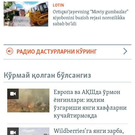
LOTIN
Ortiqxo‘jayevning “Moviy gumbazlar”
xiyobonini buzish rejasi norozilikka
sabab bo‘ldi
РАДИО ДАСТУРЛАРНИ КЎРИНГ
Кўрмай қолган бўлсангиз
Европа ва АҚШда ўрмон
ёнғинлари: иқлим
ўзгариши янги хавфларни
кучайтирмоқда
Wildberries’га янги зарба,