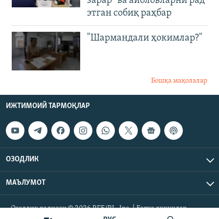
зарар" ва айбловларни рад
этган собиқ раҳбар
"Шармандали ҳокимлар?"
Бошқа мақолалар
ИЖТИМОИЙ ТАРМОҚЛАР
ОЗОДЛИК
МАЪЛУМОТ
Озодлик радиоси © 2026 RFE/RL, Inc. | Барча ҳуқуқлар
ҳимояланган.