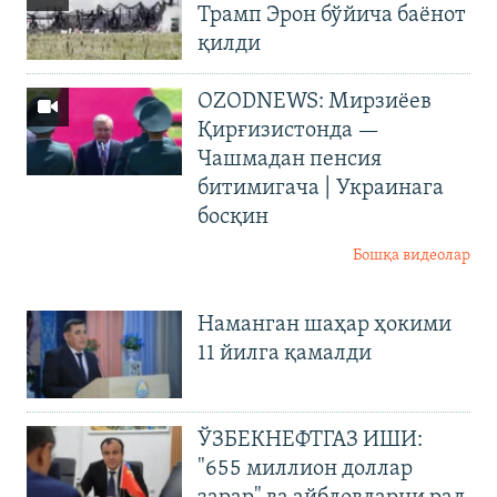
Трамп Эрон бўйича баёнот
қилди
OZODNEWS: Мирзиёев
Қирғизистонда —
Чашмадан пенсия
битимигача | Украинага
босқин
Бошқа видеолар
Наманган шаҳар ҳокими
11 йилга қамалди
ЎЗБЕКНЕФТГАЗ ИШИ:
"655 миллион доллар