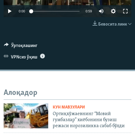
0:00
0:59
Бевосита линк
Ўртоқлашинг
VPNсиз ўқиш
Алоқадор
КУН МАВЗУЛАРИ
Ортиқхўжаевнинг “Мовий
гумбазлар” хиëбонини бузиш
режаси норозиликка сабаб бўлди