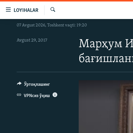
Линклар
LOYIHALAR
Бош
мавзуларга
Излаш
07 Avgust 2026, Toshkent vaqti: 19:20
OZODLIK SURISHTIRUVLARI
ўтинг
Асосий
OZODVIDEO
Avgust 29, 2017
Марҳум И
навигацияга
OZODARXIV
ўтинг
бағишлан
Қидиришга
ўтинг
Ўртоқлашинг
VPNсиз ўқиш