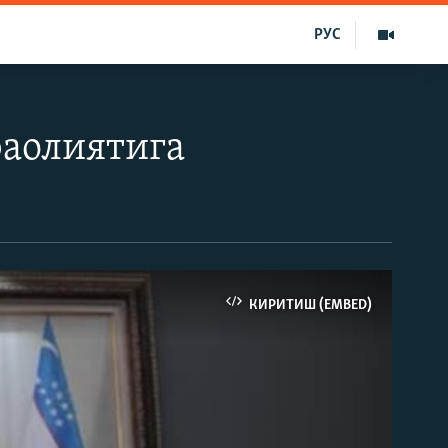
РУС
фаолиятига
КИРИТИШ (EMBED)