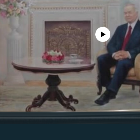
Айни дамда медиа-манба мавжу