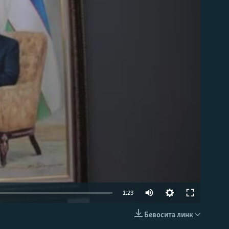
д эмас
1:23
Бевосита линк
КИРИТИШ (EMBED)