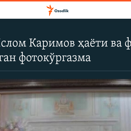
слом Каримов ҳаëти ва 
ган фотокўргазма