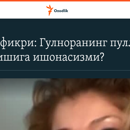
фикри: Гулноранинг пул
ишига ишонасизми?