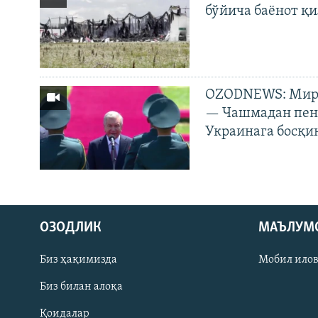
бўйича баёнот қ
OZODNEWS: Мирз
— Чашмадан пенс
Украинага босқи
На русском
ОЗОДЛИК
МАЪЛУМ
ИЖТИМОИЙ ТАРМОҚЛАР
Биз ҳақимизда
Мобил ило
Биз билан алоқа
Қоидалар