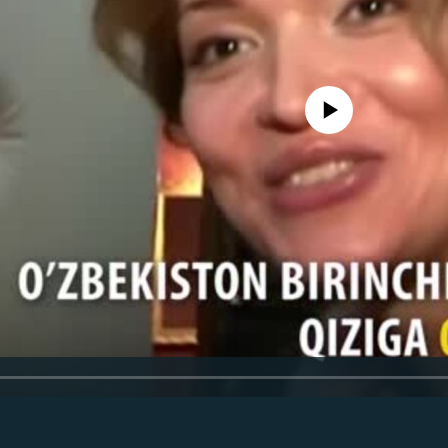
Айни дамда медиа-манба мавжу