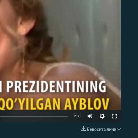
д эмас
2:00
Бевосита линк
КИРИТИШ (EMBED)