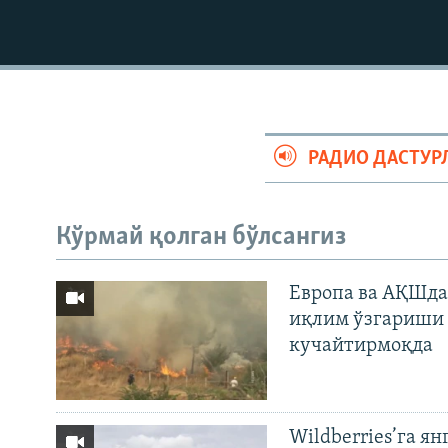
РАДИО ДАСТУР
Кўрмай қолган бўлсангиз
Европа ва АҚШда
иқлим ўзгариши 
кучайтирмоқда
Wildberries’га ян