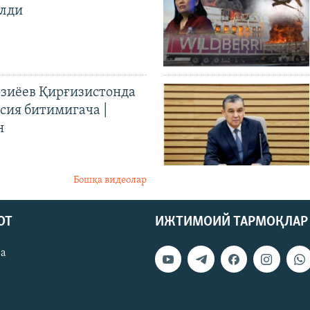
илди
иёев Қирғизистонда
ия битимигача |
н
Бошқа видеолар
ОТ
ИЖТИМОИЙ ТАРМОҚЛАР
ва