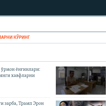
ЛАРНИ КЎРИНГ
 ўрмон ёнғинлари:
янги хавфларни
ги зарба, Трамп Эрон