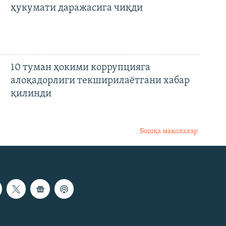
ҳукумати даражасига чиқди
10 туман ҳокими коррупцияга
алоқадорлиги текширилаётгани хабар
қилинди
Бошқа мақолалар