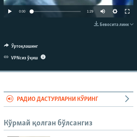
0:00
1:29
Бевосита линк
Ўртоқлашинг
VPNсиз ўқиш
РАДИО ДАСТУРЛАРНИ КЎРИНГ
Кўрмай қолган бўлсангиз