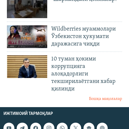
Wildberries муаммолари
Ўзбекистон ҳукумати
даражасига чиқди
10 туман ҳокими
коррупцияга
алоқадорлиги
текширилаётгани хабар
қилинди
Бошқа мақолалар
ИЖТИМОИЙ ТАРМОҚЛАР