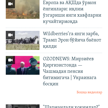
Европа ва АҚШда ўрмон
ёнғинлари: иқлим
ўзгариши янги хавфларни
кучайтирмоқда
Wildberries’га янги зарба,
Трамп Эрон бўйича баёнот
қилди
OZODNEWS: Мирзиёев
Қирғизистонда —
Чашмадан пенсия
битимигача | Украинага
босқин
Бошқа видеолар
"Шармандали ҳокимлар?"