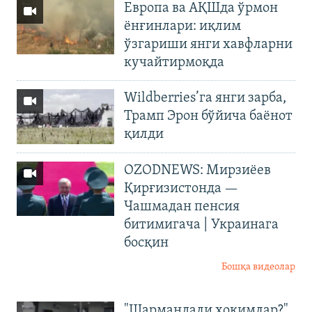
Европа ва АҚШда ўрмон
ёнғинлари: иқлим
ўзгариши янги хавфларни
кучайтирмоқда
Wildberries’га янги зарба,
Трамп Эрон бўйича баёнот
қилди
OZODNEWS: Мирзиёев
Қирғизистонда —
Чашмадан пенсия
битимигача | Украинага
босқин
Бошқа видеолар
"Шармандали ҳокимлар?"