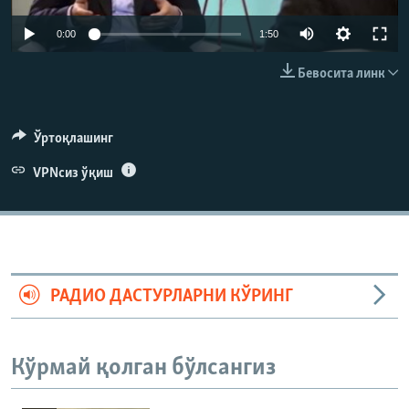
0:00
1:50
Бевосита линк
Ўртоқлашинг
VPNсиз ўқиш
РАДИО ДАСТУРЛАРНИ КЎРИНГ
Кўрмай қолган бўлсангиз