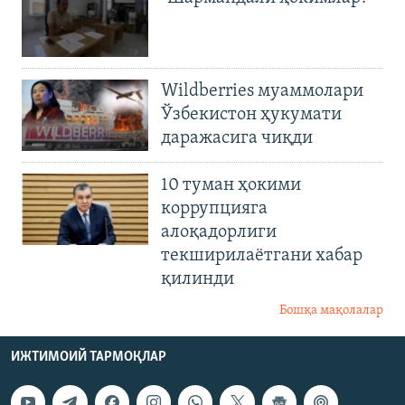
Wildberries муаммолари
Ўзбекистон ҳукумати
даражасига чиқди
10 туман ҳокими
коррупцияга
алоқадорлиги
текширилаётгани хабар
қилинди
Бошқа мақолалар
ИЖТИМОИЙ ТАРМОҚЛАР