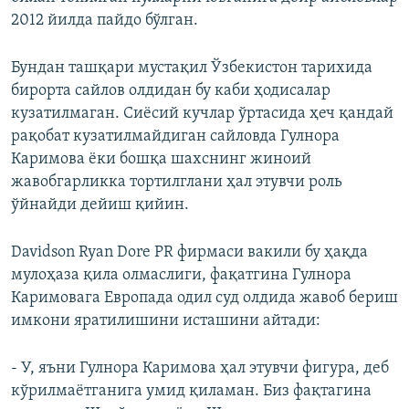
2012 йилда пайдо бўлган.
Бундан ташқари мустақил Ўзбекистон тарихида
бирорта сайлов олдидан бу каби ҳодисалар
кузатилмаган. Сиёсий кучлар ўртасида ҳеч қандай
рақобат кузатилмайдиган сайловда Гулнора
Каримова ёки бошқа шахснинг жиноий
жавобгарликка тортилглани ҳал этувчи роль
ўйнайди дейиш қийин.
Davidson Ryan Dore PR фирмаси вакили бу ҳақда
мулоҳаза қила олмаслиги, фақатгина Гулнора
Каримовага Европада одил суд олдида жавоб бериш
имкони яратилишини исташини айтади:
- У, яъни Гулнора Каримова ҳал этувчи фигура, деб
кўрилмаётганига умид қиламан. Биз фақтагина