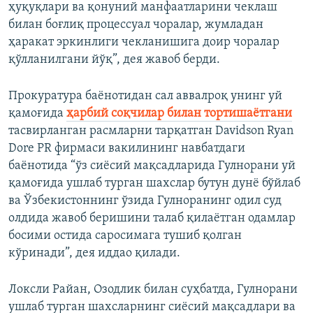
ҳуқуқлари ва қонуний манфаатларини чеклаш
билан боғлиқ процессуал чоралар, жумладан
ҳаракат эркинлиги чекланишига доир чоралар
қўлланилгани йўқ”, дея жавоб берди.
Прокуратура баёнотидан сал аввалроқ унинг уй
қамоғида
ҳарбий соқчилар билан тортишаётгани
тасвирланган расмларни тарқатган Davidson Ryan
Dore PR фирмаси вакилининг навбатдаги
баёнотида “ўз сиёсий мақсадларида Гулнорани уй
қамоғида ушлаб турган шахслар бутун дунё бўйлаб
ва Ўзбекистоннинг ўзида Гулноранинг одил суд
олдида жавоб беришини талаб қилаётган одамлар
босими остида саросимага тушиб қолган
кўринади”, дея иддао қилади.
Локсли Райан, Озодлик билан суҳбатда, Гулнорани
ушлаб турган шахсларнинг сиёсий мақсадлари ва