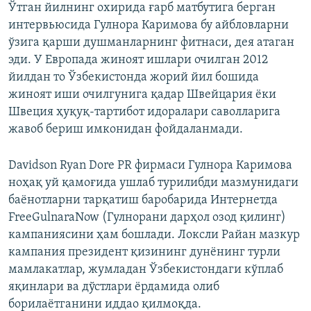
Ўтган йилнинг охирида ғарб матбутига берган
интервьюсида Гулнора Каримова бу айбловларни
ўзига қарши душманларнинг фитнаси, дея атаган
эди. У Европада жиноят ишлари очилган 2012
йилдан то Ўзбекистонда жорий йил бошида
жиноят иши очилгунига қадар Швейцария ёки
Швеция ҳуқуқ-тартибот идоралари саволларига
жавоб бериш имконидан фойдаланмади.
Davidson Ryan Dore PR фирмаси Гулнора Каримова
ноҳақ уй қамоғида ушлаб турилибди мазмунидаги
баёнотларни тарқатиш баробарида Интернетда
FreeGulnaraNow (Гулнорани дарҳол озод қилинг)
кампаниясини ҳам бошлади. Локсли Райан мазкур
кампания президент қизининг дунёнинг турли
мамлакатлар, жумладан Ўзбекистондаги кўплаб
яқинлари ва дўстлари ёрдамида олиб
борилаётганини иддао қилмоқда.