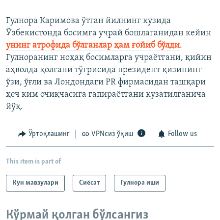
Гулнора Каримова ўтган йилнинг кузида
Ўзбекистонда босимга учрай бошлаганидан кейин
унинг атрофида бўлганлар ҳам ғойиб бўлди
.
Гулноранинг ноҳақ босимларга учраётгани, қийин
аҳволда қолгани тўғрисида президент қизининг
ўзи, ўғли ва Лондондаги PR фирмасидан ташқари
ҳеч ким очиқчасига гапираётгани кузатилганича
йўқ.
Ўртоқлашинг
VPNсиз ўқиш
Follow us
This item is part of
Кун мавзулари
Сиёсат
Гулнора иши
Кўрмай қолган бўлсангиз