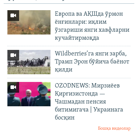
Европа ва АҚШда ўрмон
ёнғинлари: иқлим
ўзгариши янги хавфларни
кучайтирмоқда
Wildberries’га янги зарба,
Трамп Эрон бўйича баёнот
қилди
OZODNEWS: Мирзиёев
Қирғизистонда —
Чашмадан пенсия
битимигача | Украинага
босқин
Бошқа видеолар