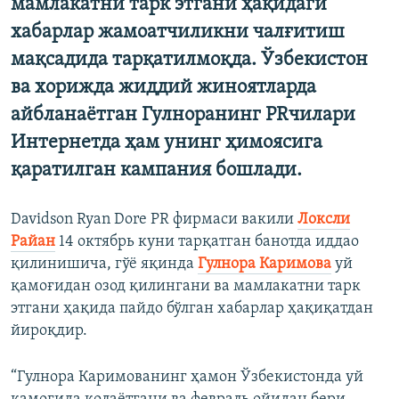
мамлакатни тарк этгани ҳақидаги
хабарлар жамоатчиликни чалғитиш
мақсадида тарқатилмоқда. Ўзбекистон
ва хорижда жиддий жиноятларда
айбланаётган Гулноранинг PRчилари
Интернетда ҳам унинг ҳимоясига
қаратилган кампания бошлади.
Davidson Ryan Dore PR фирмаси вакили
Локсли
Райан
14 октябрь куни тарқатган банотда иддао
қилинишича, гўё яқинда
Гулнора Каримова
уй
қамоғидан озод қилингани ва мамлакатни тарк
этгани ҳақида пайдо бўлган хабарлар ҳақиқатдан
йироқдир.
“Гулнора Каримованинг ҳамон Ўзбекистонда уй