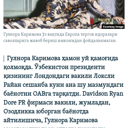
Гулнора Каримова ўз вақтида Европа тергов идоралари
саволларига жавоб бериш имконидан фойдаланмаган.
Гулнора Каримова ҳамон уй қамоғида
қолмоқда. Ўзбекистон президенти
қизининг Лондондаги вакили Локсли
Райан сешанба куни ана шу мазмундаги
баёнотни ОАВга тарқатди. Davidson Ryan
Dore PR фирмаси вакили, жумладан,
Озодликка юборган баёнотда
айтилишича, Гулнора Каримова