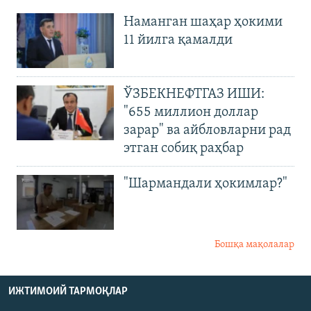
Наманган шаҳар ҳокими
11 йилга қамалди
ЎЗБЕКНЕФТГАЗ ИШИ:
"655 миллион доллар
зарар" ва айбловларни рад
этган собиқ раҳбар
"Шармандали ҳокимлар?"
Бошқа мақолалар
ИЖТИМОИЙ ТАРМОҚЛАР