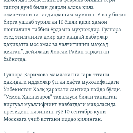
қамоғида қолаётгани ва февраль ойидан бери
ташқи дунё билан деярли алоқа қила
олмаётганини тасдиқлашим мумкин. У ва у билан
бирга ушлаб турилган 16 ёшли қизи ҳамон
шошилинч тиббий ёрдамга муҳтождир. Гулнора
озод этилганига доир ҳар қандай хабарлар
ҳақиқатга мос эмас ва чалғитишни мақсад
қилган”, дейилади Локсли Райан тарқатган
баёнотда.
Гулнора Каримова мамлакатни тарк этгани
ҳақидаги иддаолар ўтган ҳафта мухолифатдаги
Ўзбекистон Халқ ҳаракати сайтида пайдо бўлди.
“Усмон Ҳақназаров” тахаллуси билан танилган
виртуал муаллифнинг навбатдаги мақоласида
президент қизининг гўë 10 сентябрь куни
Москвага учиб кетгани иддао қилинган.