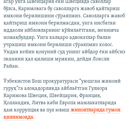
агар унга Швейцария ёки Швецияда саволлар
бўлса, Каримовага бу саволларга жавоб қайтариш
имкони берилишини сўраяпмиз. Саволларга жавоб
қайтариш имкони берилмасдан, унга нисбатан
иддаоли айбловларнинг қўйилаётгани, менимча
номақбулдир. Унга халқаро адвокатлар билан
учрашиш имкони берилиши сўраяпмиз холос.
Ундан кейин қонуний суд унинг айбдор ёки айбсиз
эканини ҳал қилиши мумкин, дейди Локсли
Райан.
Ўзбекистон Бош прокуратураси “уюшган жиноий
гуруҳ”га алоқадорликда айблаётган Гулнора
Каримова Швеция, Швейцария, Франция,
Ҳолландия, Литва каби Европа мамлакатларида
ҳам коррупция ва пул ювиш
жиноятларида гумон
қилинмоқда
.