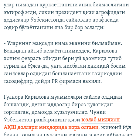
улар нимадан қўрқаётганини аниқ билмаслигини
эътироф этди, лекин президент қизи атрофидаги
ҳодисалар Ўзбекистонда сайловлар арафасида
содир бўлаётганини яна бир бор эслатди:
- Уларнинг мақсади нима эканини билмайман.
Бошидан айтиб келаётганимиздек, Каримова
хоним февраль ойидан бери уй қаомғида тутиб
турилган бўлса-да, унга нисбатан ҳақиқий босим
сайловлар олдидан бошланаётгани ғайриоддий
тасодифдир, дейди PR фирмаси вакили.
Гулнора Каримова муаммолари сайлов олдидан
бошланди, деган иддаолар бироз қулоғидан
тортилган, демоқда кузатувчилар. Чунки
Ўзбекистон раҳбарининг қизи
юзлаб миллион
АҚШ доллари миқдорида пора олгани
, жиноий йўл
билан топилган пулларни ювганига доир айбловлар