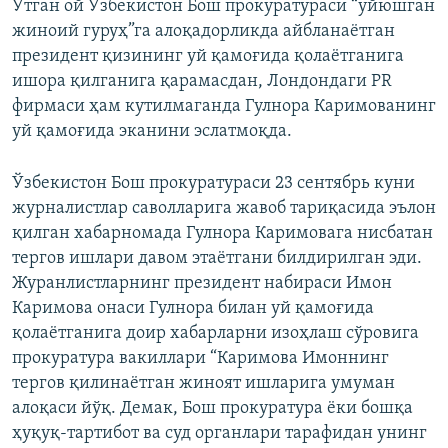
Ўтган ой Ўзбекистон Бош прокуратураси “уйюшган
жиноий гуруҳ”га алоқадорликда айбланаётган
президент қизининг уй қамоғида қолаётганига
ишора қилганига қарамасдан, Лондондаги PR
фирмаси ҳам кутилмаганда Гулнора Каримованинг
уй қамоғида эканини эслатмоқда.
Ўзбекистон Бош прокуратураси 23 сентябрь куни
журналистлар саволларига жавоб тариқасида эълон
қилган хабарномада Гулнора Каримовага нисбатан
тергов ишлари давом этаётгани билдирилган эди.
Журанлистларнинг президент набираси Имон
Каримова онаси Гулнора билан уй қамоғида
қолаётганига доир хабарларни изоҳлаш сўровига
прокуратура вакиллари “Каримова Имоннинг
тергов қилинаётган жиноят ишларига умуман
алоқаси йўқ. Демак, Бош прокуратура ёки бошқа
ҳуқуқ-тартибот ва суд органлари тарафидан унинг