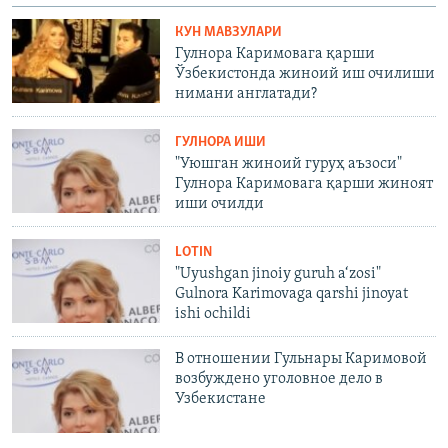
КУН МАВЗУЛАРИ
Гулнора Каримовага қарши
Ўзбекистонда жиноий иш очилиши
нимани англатади?
ГУЛНОРА ИШИ
"Уюшган жиноий гуруҳ аъзоси"
Гулнора Каримовага қарши жиноят
иши очилди
LOTIN
"Uyushgan jinoiy guruh a‘zosi"
Gulnora Karimovaga qarshi jinoyat
ishi ochildi
В отношении Гульнары Каримовой
возбуждено уголовное дело в
Узбекистане