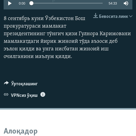
0:00
54:33
Бевосита линк
8 сентябрь куни Ўзбекистон Бош
прокуратураси мамлакат
президентининг тўнғич қизи Гулнора Каримовани
мамлакатдаги йирик жиноий тўда аъзоси деб
эълон қилди ва унга нисбатан жиноий иш
очилганини маълум қилди.
Ўртоқлашинг
VPNсиз ўқиш
Алоқадор