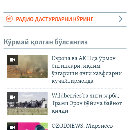
РАДИО ДАСТУРЛАРНИ КЎРИНГ
Кўрмай қолган бўлсангиз
Европа ва АҚШда ўрмон
ёнғинлари: иқлим
ўзгариши янги хавфларни
кучайтирмоқда
Wildberries’га янги зарба,
Трамп Эрон бўйича баёнот
қилди
OZODNEWS: Мирзиёев