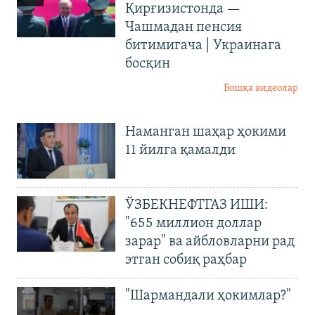
Қирғизистонда —
Чашмадан пенсия
битимигача | Украинага
босқин
Бошқа видеолар
Наманган шаҳар ҳокими
11 йилга қамалди
ЎЗБЕКНЕФТГАЗ ИШИ:
"655 миллион доллар
зарар" ва айбловларни рад
этган собиқ раҳбар
"Шармандали ҳокимлар?"