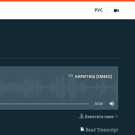
РУС
КИРИТИШ (EMBED)
д эмас
33:04
Бевосита линк
КИРИТИШ (EMBED)
Read Transcript