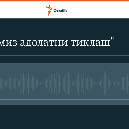
миз адолатни тиклаш"
Айни дамда медиа-манба мавжу
г