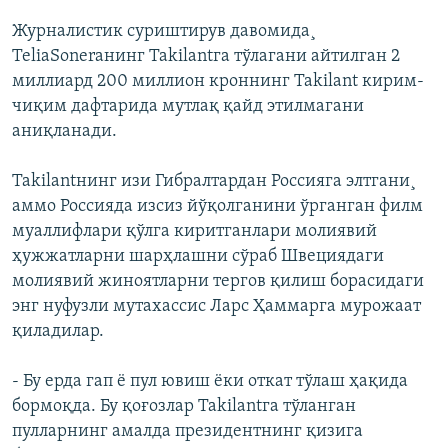
Журналистик суриштирув давомида¸
TeliaSoneraнинг Takilantга тўлагани айтилган 2
миллиард 200 миллион кроннинг Takilant кирим-
чиқим дафтарида мутлақ қайд этилмагани
аниқланади.
Takilantнинг изи Гибралтардан Россияга элтгани¸
аммо Россияда изсиз йўқолганини ўрганган филм
муаллифлари қўлга киритганлари молиявий
ҳужжатларни шарҳлашни сўраб Швециядаги
молиявий жиноятларни тергов қилиш борасидаги
энг нуфузли мутахассис Ларс Ҳаммарга мурожаат
қиладилар.
- Бу ерда гап ë пул ювиш ëки откат тўлаш ҳақида
бормоқда. Бу қоғозлар Takilantга тўланган
пулларнинг амалда президентнинг қизига