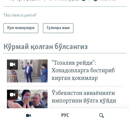
This item is part of
Кун мавзулари
Гулнора иши
Кўрмай қолган бўлсангиз
"Тозалик рейди":
Хонадонларга бостириб
кирган ҳокимлар
Ўзбекистон авиаёнилғи
импортини йўлга қўйди
РУС
Андижон ҳокими гўшт