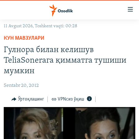
Линклар
Бош
мавзуларга
11 Avgust 2026, Toshkent vaqti: 00:28
ўтинг
OZODLIK SURISHTIRUVLARI
Асосий
КУН МАВЗУЛАРИ
OZODVIDEO
навигацияга
Гулнора билан келишув
ўтинг
OZODARXIV
TeliaSoneraга қимматга тушиши
Қидиришга
ўтинг
мумкин
На русском
Sentabr 20, 2012
ИЖТИМОИЙ ТАРМОҚЛАР
Ўртоқлашинг
VPNсиз ўқиш
Озодлик бошқа тилларда