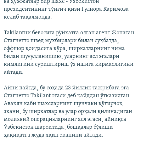
ва ҳужжатлар бир шахс - Ўзбекистон
президентининг тўнғич қизи Гулнора Каримова
келиб тақалмоқда.
Takilantни бевосита рўйхатга олган агент Жонатан
Стагнетто швед мухбирлари билан суҳбатда¸
оффшор қоидасига кўра¸ ширкатларнинг нима
билан шуғулланишию¸ уларнинг асл эгалари
кимлигини суриштириш ўз ишига кирмаслигини
айтади.
Айни пайтда¸ бу соҳада 23 йиллик тажрибага эга
Стагнетто Takilant эгаси деб қайддан ўтказилган
Авакян каби шахсларнинг шунчаки қўғирчоқ
экани¸ бу ширкатлар ва улар орқали қилинадиган
молиявий операцияларнинг асл эгаси¸ айниқса
Ўзбекистон шароитида¸ бошқалар бўлиши
ҳақиқатга жуда яқин эканини айтади.