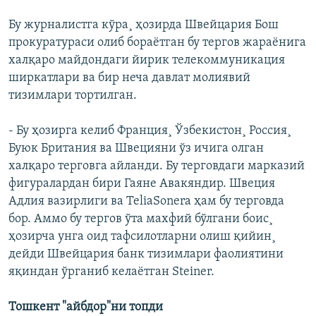
Бу журналистга кўра¸ ҳозирда Швейцария Бош
прокуратураси олиб бораëтган бу тергов жараëнига
халқаро майдондаги йирик телекоммуникация
ширкатлари ва бир неча давлат молиявий
тизимлари тортилган.
- Бу ҳозирга келиб Франция¸ Ўзбекистон¸ Россия¸
Буюк Британия ва Швецияни ўз ичига олган
халқаро терговга айланди. Бу терговдаги марказий
фигуралардан бири Гаяне Авакяндир. Швеция
Адлия вазирлиги ва TeliaSonera ҳам бу терговда
бор. Аммо бу тергов ўта махфий бўлгани боис¸
ҳозирча унга оид тафсилотларни олиш қийин¸
дейди Швейцария банк тизимлари фаолиятини
яқиндан ўрганиб келаëтган Steiner.
Тошкент "айбдор"ни топди