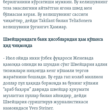
берилганини кўрсатиши мумкин. Бу келишувнинг
тоза эмаслигини айтаëтган ягона швед мен
бўлмасам керак. Бу келишувнинг сассиғи
чиқаëтир¸ дейди Takilant билан TeliaSonera
келишувини ўргангач Ҳаммар.
Швейцариядаги банк ҳисобларидан ҳам қўланса
ҳид чиқмоқда
- Июл ойида икки ўзбек фуқароси Женевада
қамоққа олинди ва шундан сўнг Швейцария адлия
тизимлари ниҳоятда кенг кўламли тергов
жараëнини бошлади. Бу ерда гап юзлаб миллион
доллар пул ҳақида бормоқда ва бунинг кўлами
“араб баҳори” даврида швейцар ҳукумати
музлатган пуллар билан айнидир¸ дейди
Швейцария суриштирув журналистикаси
намояндаси Yves Steiner.