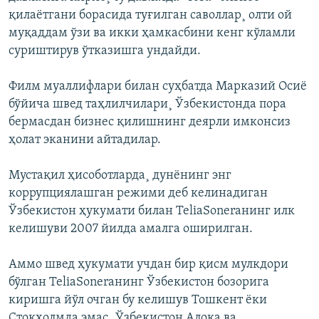
қилаëтгани борасида туғилган саволлар¸ олти ой
муқаддам ўзи ва икки ҳамкасбини кенг кўламли
суриштирув ўтказишга ундайди.
Филм муаллифлари билан суҳбатда Марказий Осиë
бўйича швед таҳлилчилари¸ Ўзбекистонда пора
бермасдан бизнес қилишнинг деярли имконсиз
ҳолат эканини айтадилар.
Мустақил ҳисоботларда¸ дунëнинг энг
коррупциялашган режими деб келинадиган
Ўзбекистон ҳукумати билан TeliaSoneraнинг илк
келишуви 2007 йилда амалга оширилган.
Аммо швед ҳукумати учдан бир қисм мулкдори
бўлган TeliaSoneraнинг Ўзбекистон бозорига
киришга йўл очган бу келишув Тошкент ëки
Стокҳолмда эмас¸ Ўзбекистон Алоқа ва