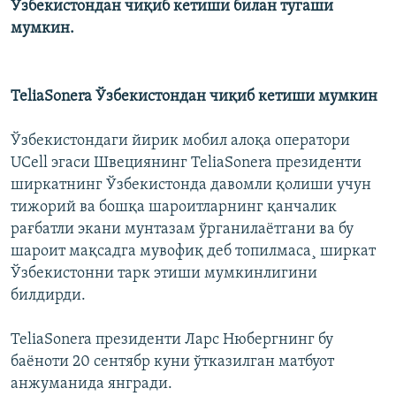
Ўзбекистондан чиқиб кетиши билан тугаши
мумкин.
TeliaSonera Ўзбекистондан чиқиб кетиши мумкин
Ўзбекистондаги йирик мобил алоқа оператори
UCell эгаси Швециянинг TeliaSonera президенти
ширкатнинг Ўзбекистонда давомли қолиши учун
тижорий ва бошқа шароитларнинг қанчалик
рағбатли экани мунтазам ўрганилаëтгани ва бу
шароит мақсадга мувофиқ деб топилмаса¸ ширкат
Ўзбекистонни тарк этиши мумкинлигини
билдирди.
TeliaSonera президенти Ларс Нюбергнинг бу
баëноти 20 сентябр куни ўтказилган матбуот
анжуманида янгради.