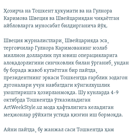
Ҳозирча на Тошкент ҳукумати ва на Гулнора
Каримова Швеция ва Швейцариядан чиқаëтган
айбловларга муносабат билдирганича йўқ.
Швеция журналистлари¸ Швейцарияда эса¸
терговчилар Гулнора Каримованинг юзлаб
миллион долларлик пул ювиш операцияларига
алоқадорлигини синчковлик билан ўрганиб¸ ундан
бу борада жавоб кутаëтган бир пайтда¸
президентнинг эркаси Тошкентда ғарблик зодагон
дугоналари учун навбатдаги кўнгилхушлик
уюштиришга ҳозирланмоқда. Шу кунларда 4-9
октябрда Тошкентда ўтказиладиган
ArtWeekStyle.uz мода ҳафталигига келадиган
меҳмонлар рўйхати устида қизғин иш бормоқда.
Айни пайтда¸ бу жанжал саси Тошкентда ҳам