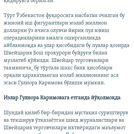
қидирувга берилган.
Тўрт Ўзбекистон фуқаросига нисбатан очилган бу
жиноий иш фигурантлари юзлаб миллион
долларни ўз ичига олувчи йирик пул ювиш
операцияларини амалга оширганликда
айбланмоқда ва улар ҳисобидаги бу пуллар ҳозирда
Швейцария Бош прокурори буйруғи билан
музлатиб қўйилди. Швейцар терговчилари
тахминича¸ бу тўртала шахс банк ҳисоблари
орқали ҳаракатланган юзлаб миллионнинг асл
эгаси Гулнора Каримова бўлиши мумкин.
Излар Гулнора Каримовага етганда йўқолмоқда
Шундай қилиб бир-биридан мустақил суриштирув
ва текширув ўтказаëтган швед журналистлари ва
Швейцария терговчилари ихтиëридаги маълумот