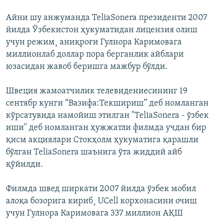
Айни шу анжуманда TeliaSonera президенти 2007
йилда Ўзбекистон ҳукуматидан лицензия олиш
учун режим¸ аниқроғи Гулнора Каримовага
миллионлаб доллар пора берганлик айблари
юзасидан жавоб беришга мажбур бўлди.
Швеция жамоатчилик телевидениесининг 19
сентябр кунги “Вазифа:Текшириш” деб номланган
кўрсатувида намойиш этилган "TeliaSonera - ўзбек
иши" деб номланган ҳужжатли филмда учдан бир
қисм акциялари Стокҳолм ҳукуматига қарашли
бўлган TeliaSonera шаънига ўта жиддий айб
қўйилди.
Филмда швед ширкати 2007 йилда ўзбек мобил
алоқа бозорига кириб¸ UCell корхонасини очиш
учун Гулнора Каримовага 337 миллион АҚШ