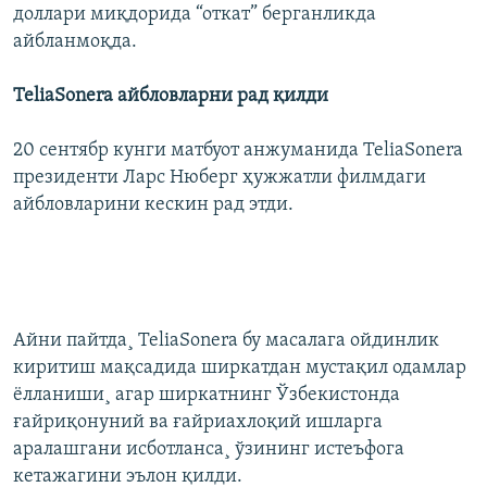
доллари миқдорида “откат” берганликда
айбланмоқда.
TeliaSonera
айбловларни рад қилди
20 сентябр кунги матбуот анжуманида TeliaSonera
президенти Ларс Нюберг ҳужжатли филмдаги
айбловларини кескин рад этди.
Айни пайтда¸ TeliaSonera бу масалага ойдинлик
киритиш мақсадида ширкатдан мустақил одамлар
ëлланиши¸ агар ширкатнинг Ўзбекистонда
ғайриқонуний ва ғайриахлоқий ишларга
аралашгани исботланса¸ ўзининг истеъфога
кетажагини эълон қилди.