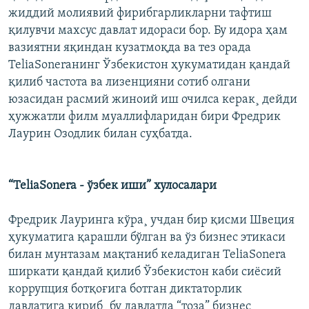
жиддий молиявий фирибгарликларни тафтиш
қилувчи махсус давлат идораси бор. Бу идора ҳам
вазиятни яқиндан кузатмоқда ва тез орада
TeliaSoneraнинг Ўзбекистон ҳукуматидан қандай
қилиб частота ва лизенцияни сотиб олгани
юзасидан расмий жиноий иш очилса керак¸ дейди
ҳужжатли филм муаллифларидан бири Фредрик
Лаурин Озодлик билан суҳбатда.
“TeliaSonera - ўзбек иши” хулосалари
Фредрик Лауринга кўра¸ учдан бир қисми Швеция
ҳукуматига қарашли бўлган ва ўз бизнес этикаси
билан мунтазам мақтаниб келадиган TeliaSonera
ширкати қандай қилиб Ўзбекистон каби сиëсий
коррупция ботқоғига ботган диктаторлик
давлатига кириб¸ бу давлатда “тоза” бизнес