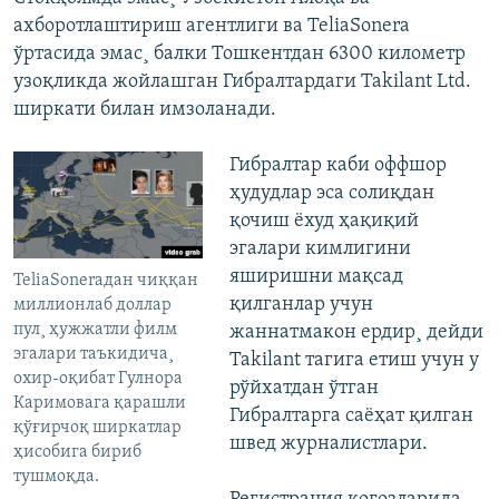
ахборотлаштириш агентлиги ва TeliaSonera
ўртасида эмас¸ балки Тошкентдан 6300 километр
узоқликда жойлашган Гибралтардаги Takilant Ltd.
ширкати билан имзоланади.
Гибралтар каби оффшор
ҳудудлар эса солиқдан
қочиш ëхуд ҳақиқий
эгалари кимлигини
яширишни мақсад
TeliaSoneraдан чиққан
қилганлар учун
миллионлаб доллар
пул¸ ҳужжатли филм
жаннатмакон ердир¸ дейди
эгалари таъкидича¸
Takilant тагига етиш учун у
охир-оқибат Гулнора
рўйхатдан ўтган
Каримовага қарашли
Гибралтарга саëҳат қилган
қўғирчоқ ширкатлар
швед журналистлари.
ҳисобига бириб
тушмоқда.