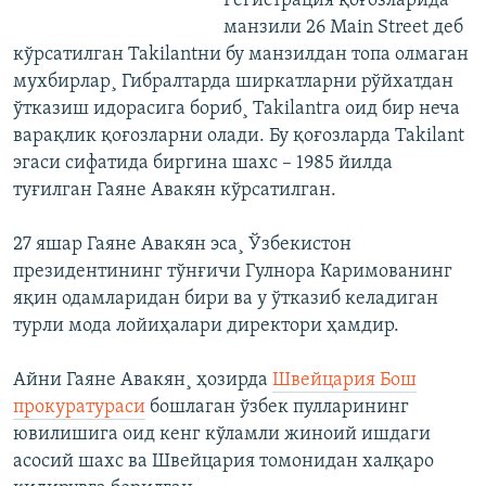
Регистрация қоғозларида
манзили 26 Main Street деб
кўрсатилган Takilantни бу манзилдан топа олмаган
мухбирлар¸ Гибралтарда ширкатларни рўйхатдан
ўтказиш идорасига бориб¸ Takilantга оид бир неча
варақлик қоғозларни олади. Бу қоғозларда Takilant
эгаси сифатида биргина шахс – 1985 йилда
туғилган Гаяне Авакян кўрсатилган.
27 яшар Гаяне Авакян эса¸ Ўзбекистон
президентининг тўнғичи Гулнора Каримованинг
яқин одамларидан бири ва у ўтказиб келадиган
турли мода лойиҳалари директори ҳамдир.
Айни Гаяне Авакян¸ ҳозирда
Швейцария Бош
прокуратураси
бошлаган ўзбек пулларининг
ювилишига оид кенг кўламли жиноий ишдаги
асосий шахс ва Швейцария томонидан халқаро