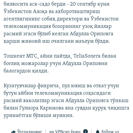
билвосита аск-садо берди - 20 сентябр куни
Ўзбекистон Алоқа ва ахборотлаштириш
агентлигининг собиқ директори ва Ўзбекистон
телекоммуникация бозорининг узоқ йиллар
расмий эгаси бўлиб келган Абдулла Ориповга
қарши жиноий иш очилгани маълум бўлди.
Тошкент МТС¸ айни пайтда¸ TeliaSonera билан
боғлиқ можаролар учун Абдулла Ориповни
балогардон қилди.
Кузатувчилар фикрича¸ пул ювиш ва откат учун
бутун айбни телекоммуникация соҳасидаги
расмий ваколатлар эгаси Абдулла Ориповга тўнкаш
билан Гулнора Каримова яна сувдан қуруқ чиқишга
уринаëтган бўлиши мумкин.
Ўртоқлашинг
VPNсиз ўқиш
Follow us