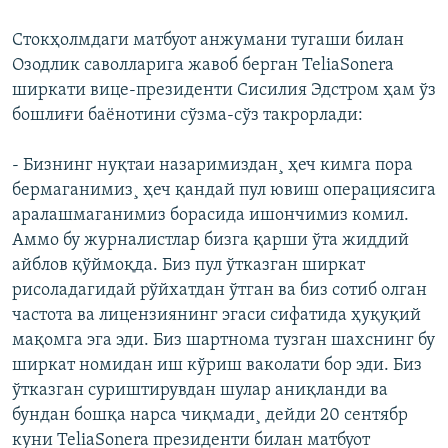
Стокҳолмдаги матбуот анжумани тугаши билан
Озодлик саволларига жавоб берган TeliaSonera
ширкати вице-президенти Сисилия Эдстром ҳам ўз
бошлиғи баëнотини сўзма-сўз такрорлади:
- Бизнинг нуқтаи назаримиздан¸ ҳеч кимга пора
бермаганимиз¸ ҳеч қандай пул ювиш операциясига
аралашмаганимиз борасида ишончимиз комил.
Аммо бу журналистлар бизга қарши ўта жиддий
айблов қўймоқда. Биз пул ўтказган ширкат
рисоладагидай рўйхатдан ўтган ва биз сотиб олган
частота ва лицензиянинг эгаси сифатида ҳуқуқий
мақомга эга эди. Биз шартнома тузган шахснинг бу
ширкат номидан иш кўриш ваколати бор эди. Биз
ўтказган суриштирувдан шулар аниқланди ва
бундан бошқа нарса чиқмади¸ дейди 20 сентябр
куни TeliaSonera президенти билан матбуот