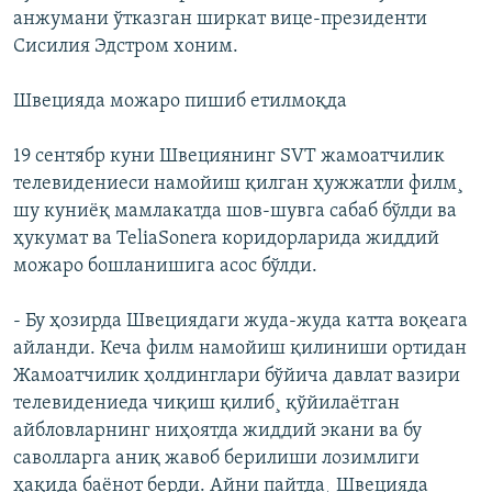
анжумани ўтказган ширкат вице-президенти
Сисилия Эдстром хоним.
Швецияда можаро пишиб етилмоқда
19 сентябр куни Швециянинг SVT жамоатчилик
телевидениеси намойиш қилган ҳужжатли филм¸
шу куниëқ мамлакатда шов-шувга сабаб бўлди ва
ҳукумат ва TeliaSonera коридорларида жиддий
можаро бошланишига асос бўлди.
- Бу ҳозирда Швециядаги жуда-жуда катта воқеага
айланди. Кеча филм намойиш қилиниши ортидан
Жамоатчилик ҳолдинглари бўйича давлат вазири
телевидениеда чиқиш қилиб¸ қўйилаëтган
айбловларнинг ниҳоятда жиддий экани ва бу
саволларга аниқ жавоб берилиши лозимлиги
ҳақида баëнот берди. Айни пайтда¸ Швецияда