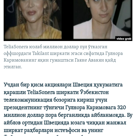
TeliaSonera юзлаб миллион доллар пул ўтказган
оффшордаги Takilant ширкати эгаси сифатида Гулнора
Каримованинг яқин гумаштаси Гаяне Авакян қайд
этилган.
Учдан бир қисм акциялари Швеция ҳукуматига
қарашли TeliaSonera ширкати Ўзбекистон
телекоммуникация бозорига кириш учун
президентнинг тўнғичи Гулнора Каримовага 320
миллион доллар пора берганликда айбланмоқда. Бу
айблов ортидан Швецияда юзага чиққан жанжал
ширкат раҳбарлари истеъфоси ва унинг