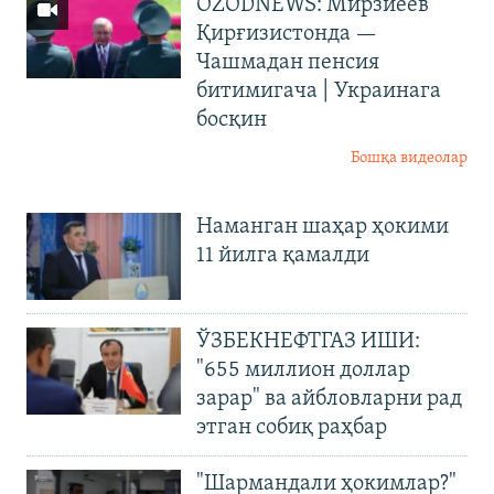
OZODNEWS: Мирзиёев
Қирғизистонда —
Чашмадан пенсия
битимигача | Украинага
босқин
Бошқа видеолар
Наманган шаҳар ҳокими
11 йилга қамалди
ЎЗБЕКНЕФТГАЗ ИШИ:
"655 миллион доллар
зарар" ва айбловларни рад
этган собиқ раҳбар
"Шармандали ҳокимлар?"