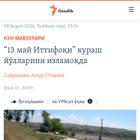
Линклар
Бош
мавзуларга
08 Avgust 2026, Toshkent vaqti: 03:26
ўтинг
OZODLIK SURISHTIRUVLARI
Асосий
КУН МАВЗУЛАРИ
OZODVIDEO
навигацияга
“13 май Иттифоқи” кураш
ўтинг
OZODARXIV
йўлларини изламоқда
Қидиришга
ўтинг
На русском
Садриддин Ашур/Озодлик
Iyun 10, 2009
ИЖТИМОИЙ ТАРМОҚЛАР
Ўртоқлашинг
VPNсиз ўқиш
Озодлик бошқа тилларда