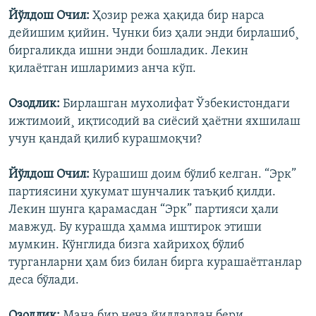
Йўлдош Очил:
Ҳозир режа ҳақида бир нарса
дейишим қийин. Чунки биз ҳали энди бирлашиб¸
биргаликда ишни энди бошладик. Лекин
қилаëтган ишларимиз анча кўп.
Озодлик:
Бирлашган мухолифат Ўзбекистондаги
ижтимоий¸ иқтисодий ва сиëсий ҳаëтни яхшилаш
учун қандай қилиб курашмоқчи?
Йўлдош Очил:
Курашиш доим бўлиб келган. “Эрк”
партиясини ҳукумат шунчалик таъқиб қилди.
Лекин шунга қарамасдан “Эрк” партияси ҳали
мавжуд. Бу курашда ҳамма иштирок этиши
мумкин. Кўнглида бизга хайрихоҳ бўлиб
турганларни ҳам биз билан бирга курашаëтганлар
деса бўлади.
Озодлик:
Мана бир неча йиллардан бери