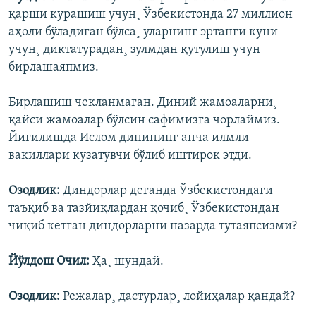
қарши курашиш учун¸ Ўзбекистонда 27 миллион
аҳоли бўладиган бўлса¸ уларнинг эртанги куни
учун¸ диктатурадан¸ зулмдан қутулиш учун
бирлашаяпмиз.
Бирлашиш чекланмаган. Диний жамоаларни¸
қайси жамоалар бўлсин сафимизга чорлаймиз.
Йиғилишда Ислом динининг анча илмли
вакиллари кузатувчи бўлиб иштирок этди.
Озодлик:
Диндорлар деганда Ўзбекистондаги
таъқиб ва тазйиқлардан қочиб¸ Ўзбекистондан
чиқиб кетган диндорларни назарда тутаяпсизми?
Йўлдош Очил:
Ҳа¸ шундай.
Озодлик:
Режалар¸ дастурлар¸ лойиҳалар қандай?