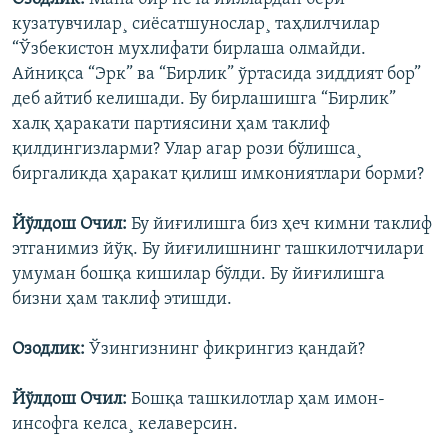
кузатувчилар¸ сиëсатшунослар¸ таҳлилчилар
“Ўзбекистон мухлифати бирлаша олмайди.
Айниқса “Эрк” ва “Бирлик” ўртасида зиддият бор”
деб айтиб келишади. Бу бирлашишга “Бирлик”
халқ ҳаракати партиясини ҳам таклиф
қилдингизларми? Улар агар рози бўлишса¸
биргаликда ҳаракат қилиш имкониятлари борми?
Йўлдош Очил:
Бу йиғилишга биз ҳеч кимни таклиф
этганимиз йўқ. Бу йиғилишнинг ташкилотчилари
умуман бошқа кишилар бўлди. Бу йиғилишга
бизни ҳам таклиф этишди.
Озодлик:
Ўзингизнинг фикрингиз қандай?
Йўлдош Очил:
Бошқа ташкилотлар ҳам имон-
инсофга келса¸ келаверсин.