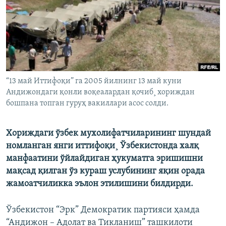
“13 май Иттифоқи” га 2005 йилнинг 13 май куни
Андижондаги қонли воқеалардан қочиб¸ хориждан
бошпана топган гуруҳ вакиллари асос солди.
Хориждаги ўзбек мухолифатчиларининг шундай
номланган янги иттифоқи¸ Ўзбекистонда халқ
манфаатини ўйлайдиган ҳукуматга эришишни
мақсад қилган ўз кураш услубининг яқин орада
жамоатчиликка эълон этилишини билдирди.
Ўзбекистон “Эрк” Демократик партияси ҳамда
“Андижон – Адолат ва Тикланиш” ташкилоти