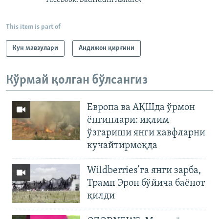
This item is part of
Кун мавзулари
Андижон қирғини
Кўрмай қолган бўлсангиз
Европа ва АҚШда ўрмон
ёнғинлари: иқлим
ўзгариши янги хавфларни
кучайтирмоқда
Wildberries’га янги зарба,
Трамп Эрон бўйича баёнот
қилди