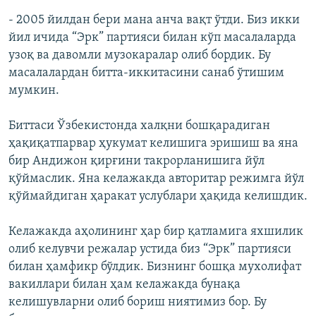
- 2005 йилдан бери мана анча вақт ўтди. Биз икки
йил ичида “Эрк” партияси билан кўп масалаларда
узоқ ва давомли музокаралар олиб бордик. Бу
масалалардан битта-иккитасини санаб ўтишим
мумкин.
Биттаси Ўзбекистонда халқни бошқарадиган
ҳақиқатпарвар ҳукумат келишига эришиш ва яна
бир Андижон қирғини такрорланишига йўл
қўймаслик. Яна келажакда авторитар режимга йўл
қўймайдиган ҳаракат услублари ҳақида келишдик.
Келажакда аҳолининг ҳар бир қатламига яхшилик
олиб келувчи режалар устида биз “Эрк” партияси
билан ҳамфикр бўлдик. Бизнинг бошқа мухолифат
вакиллари билан ҳам келажакда бунақа
келишувларни олиб бориш ниятимиз бор. Бу