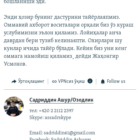
бошланиши эди.
Энди ҳозир бунинг дастурини тайëрлаяпмиз.
Оммавий ахборот воситалари орқали биз ўз кураш
услубимизни эълон қиламиз. Лойиҳалар анча
даврдан бери тузиб келинаяпти. Охирлари шу
кунлар ичида тайëр бўлади. Кейин биз уни кенг
оммага намойиш қиламиз¸ дейди Жаҳонгир
Усмонов.
Ўртоқлашинг
VPNсиз ўқиш
Follow us
Садриддин Ашур/Озодлик
тел: +420 2 2112 2397
Skype: assadrskype
Email: sadriddin61@gmail.com
Facebook: Sadriddin Ashurov