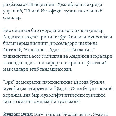
раҳбарлари Швециянинг Ҳеллифорш шаҳрида
учрашиб, “13 май Иттифоқи” тузишга келишиб
олдилар.
Бир ой аввал бир гуруҳ андижонлик қочқинлар
Андижон воқеаларининг тўрт йиллиги муносабати
билан Германиянинг Дюссельдорф шаҳрида
йиғилиб, “Андижон – Адолат ва Тикланиш”
ташкилотига асос солишган ва Андижон воқеалари
юзасидан адолатни қарор топтиришни ўз асосий
мақсадлари этиб танлашган эди.
“Эрк” демократик партиясининг Европа бўйича
мувофиқлаштирувчиси Йўлдош Очил бугунга келиб
хорижда яна бир мухолифат иттифоқи тузишни
тақозо қилган омилларга тўхталади:
Йўлдош Очил:
Эзгу ниятлар бирлашаяпти. Зулмга