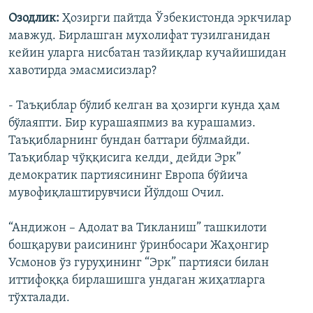
Озодлик:
Ҳозирги пайтда Ўзбекистонда эркчилар
мавжуд. Бирлашган мухолифат тузилганидан
кейин уларга нисбатан тазйиқлар кучайишидан
хавотирда эмасмисизлар?
- Таъқиблар бўлиб келган ва ҳозирги кунда ҳам
бўлаяпти. Бир курашаяпмиз ва курашамиз.
Таъқибларнинг бундан баттари бўлмайди.
Таъқиблар чўққисига келди¸ дейди Эрк”
демократик партиясининг Европа бўйича
мувофиқлаштирувчиси Йўлдош Очил.
“Андижон – Адолат ва Тикланиш” ташкилоти
бошқаруви раисининг ўринбосари Жаҳонгир
Усмонов ўз гуруҳининг “Эрк” партияси билан
иттифоққа бирлашишга ундаган жиҳатларга
тўхталади.