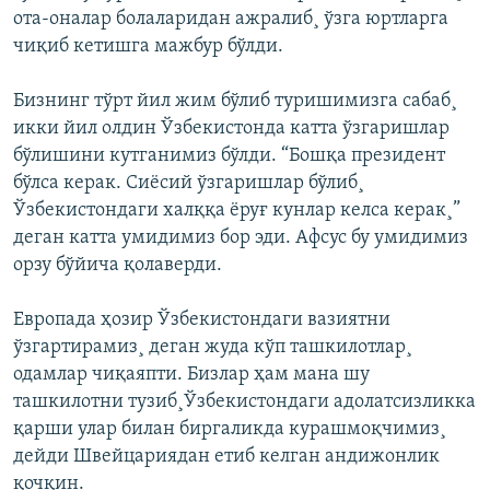
ота-оналар болаларидан ажралиб¸ ўзга юртларга
чиқиб кетишга мажбур бўлди.
Бизнинг тўрт йил жим бўлиб туришимизга сабаб¸
икки йил олдин Ўзбекистонда катта ўзгаришлар
бўлишини кутганимиз бўлди. “Бошқа президент
бўлса керак. Сиëсий ўзгаришлар бўлиб¸
Ўзбекистондаги халққа ëруғ кунлар келса керак¸”
деган катта умидимиз бор эди. Афсус бу умидимиз
орзу бўйича қолаверди.
Европада ҳозир Ўзбекистондаги вазиятни
ўзгартирамиз¸ деган жуда кўп ташкилотлар¸
одамлар чиқаяпти. Бизлар ҳам мана шу
ташкилотни тузиб¸Ўзбекистондаги адолатсизликка
қарши улар билан биргаликда курашмоқчимиз¸
дейди Швейцариядан етиб келган андижонлик
қочқин.