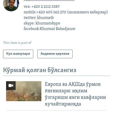
тел: +420 2 2112 3387
mobile:+420 605 562 270 (шошилинч хабарлар)
twitter: khurmatb
skype: khurmatskype
facebook:Khurmat Babadjanov
This item is part of
Кун мавзулари
Андижон қирғини
Кўрмай қолган бўлсангиз
Европа ва АҚШда ўрмон
ёнғинлари: иқлим
ўзгариши янги хавфларни
кучайтирмоқда