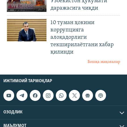
Ўзбекистон ҳукумати
даражасига чиқди
10 туман ҳокими
коррупцияга
алоқадорлиги
текширилаётгани хабар
қилинди
Бошқа мақолалар
ИЖТИМОИЙ ТАРМОҚЛАР
ОЗОДЛИК
МАЪЛУМОТ