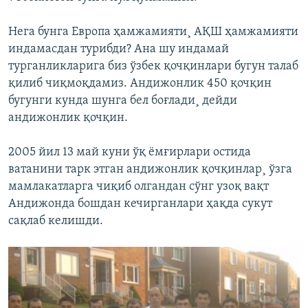
Нега бунга Европа ҳамжамияти¸ АҚШ ҳамжамияти
индамасдан турибди? Ана шу индамай
турганликларига биз ўзбек қочқинлари бугун талаб
қилиб чиқмоқдамиз. Андижонлик 450 қочқин
бугунги кунда шунга бел боғлади¸ дейди
андижонлик қочқин.
2005 йил 13 май куни ўқ ёмғирлари остида
ватанини тарк этган андижонлик қочқинлар¸ ўзга
мамлакатларга чиқиб олгандан сўнг узоқ вақт
Андижонда бошдан кечирганлари ҳақда сукут
сақлаб келишди.