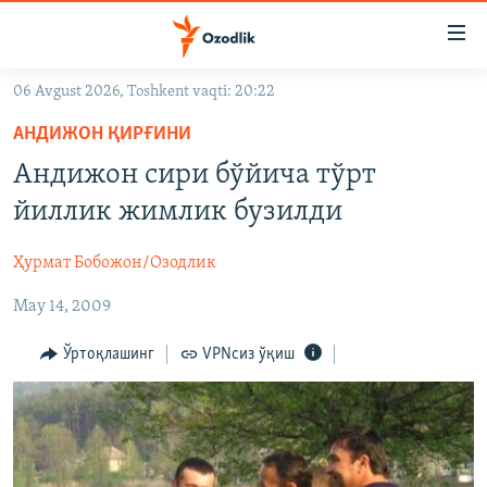
Линклар
Бош
мавзуларга
06 Avgust 2026, Toshkent vaqti: 20:22
ўтинг
OZODLIK SURISHTIRUVLARI
Асосий
АНДИЖОН ҚИРҒИНИ
OZODVIDEO
навигацияга
Андижон сири бўйича тўрт
ўтинг
OZODARXIV
йиллик жимлик бузилди
Қидиришга
ўтинг
На русском
Ҳурмат Бобожон/Озодлик
May 14, 2009
ИЖТИМОИЙ ТАРМОҚЛАР
Ўртоқлашинг
VPNсиз ўқиш
Озодлик бошқа тилларда