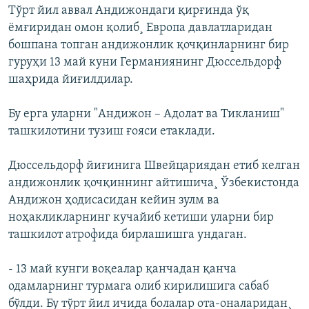
Тўрт йил аввал Андижондаги қирғинда ўқ
ëмғиридан омон қолиб¸ Европа давлатларидан
бошпана топган андижонлик қочқинларнинг бир
гуруҳи 13 май куни Германиянинг Дюссельдорф
шаҳрида йиғилдилар.
Бу ерга уларни "Андижон – Адолат ва Тикланиш"
ташкилотини тузиш ғояси етаклади.
Дюссельдорф йиғинига Швейцариядан етиб келган
андижонлик қочқиннинг айтишича¸ Ўзбекистонда
Андижон ҳодисасидан кейин зулм ва
ноҳакликларнинг кучайиб кетиши уларни бир
ташкилот атрофида бирлашишга ундаган.
- 13 май кунги воқеалар қанчадан қанча
одамларнинг турмага олиб кирилишига сабаб
бўлди. Бу тўрт йил ичида болалар ота-оналаридан¸