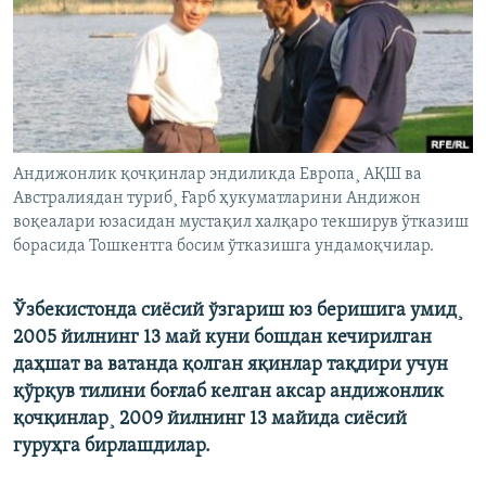
Андижонлик қочқинлар эндиликда Европа¸ АҚШ ва
Австралиядан туриб¸ Ғарб ҳукуматларини Андижон
воқеалари юзасидан мустақил халқаро текширув ўтказиш
борасида Тошкентга босим ўтказишга ундамоқчилар.
Ўзбекистонда сиëсий ўзгариш юз беришига умид¸
2005 йилнинг 13 май куни бошдан кечирилган
даҳшат ва ватанда қолган яқинлар тақдири учун
қўрқув тилини боғлаб келган аксар андижонлик
қочқинлар¸ 2009 йилнинг 13 майида сиëсий
гуруҳга бирлашдилар.