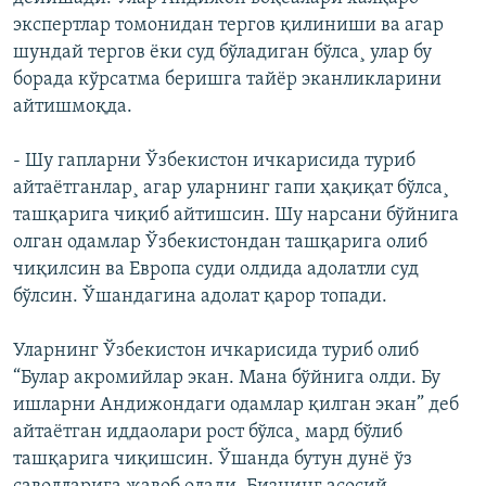
экспертлар томонидан тергов қилиниши ва агар
шундай тергов ëки суд бўладиган бўлса¸ улар бу
борада кўрсатма беришга тайëр эканликларини
айтишмоқда.
- Шу гапларни Ўзбекистон ичкарисида туриб
айтаëтганлар¸ агар уларнинг гапи ҳақиқат бўлса¸
ташқарига чиқиб айтишсин. Шу нарсани бўйнига
олган одамлар Ўзбекистондан ташқарига олиб
чиқилсин ва Европа суди олдида адолатли суд
бўлсин. Ўшандагина адолат қарор топади.
Уларнинг Ўзбекистон ичкарисида туриб олиб
“Булар акромийлар экан. Мана бўйнига олди. Бу
ишларни Андижондаги одамлар қилган экан” деб
айтаëтган иддаолари рост бўлса¸ мард бўлиб
ташқарига чиқишсин. Ўшанда бутун дунë ўз