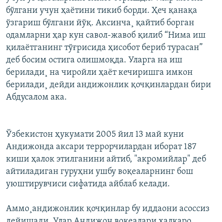
бўлгани учун ҳаëтини тикиб борди. Ҳеч қанақа
ўзгариш бўлгани йўқ. Аксинча¸ қайтиб борган
одамларни ҳар кун савол-жавоб қилиб “Нима иш
қилаëтганинг тўғрисида ҳисобот бериб турасан”
деб босим остига олишмоқда. Уларга на иш
берилади¸ на чиройли ҳаëт кечиришга имкон
берилади¸ дейди андижонлик қочқинлардан бири
Абдусалом ака.
Ўзбекистон ҳукумати 2005 йил 13 май куни
Андижонда аксари террорчилардан иборат 187
киши ҳалок этилганини айтиб, "акромийлар" деб
айтиладиган гуруҳни ушбу воқеаларнинг бош
уюштирувчиси сифатида айблаб келади.
Аммо¸андижонлик қочқинлар бу иддаони асоссиз
дейишади. Улар Андижон воқеалари халқаро