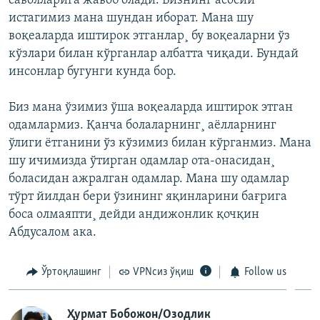
саволларига жавоб олади. Бизнинг асосий
истагимиз мана шундан иборат. Мана шу
воқеаларда иштирок этганлар¸ бу воқеаларни ўз
кўзлари билан кўрганлар албатта чиқади. Бундай
инсонлар бугунги кунда бор.
Биз мана ўзимиз ўша воқеаларда иштирок этган
одамлармиз. Қанча болаларнинг¸ аëлларнинг
ўлиги ëтганини ўз кўзимиз билан кўрганмиз. Мана
шу ичимизда ўтирган одамлар ота-онасидан¸
боласидан ажралган одамлар. Мана шу одамлар
тўрт йилдан бери ўзининг яқинларини бағрига
боса олмаяпти¸ дейди андижонлик қочқин
Абдусалом ака.
Ўртоқлашинг
VPNсиз ўқиш
Follow us
Ҳурмат Бобожон/Озодлик