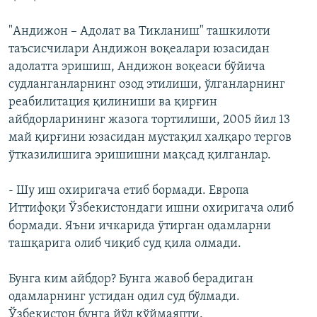
"Андижон – Адолат ва Тикланиш" ташкилоти
таъсисчилари Андижон воқеалари юзасидан
адолатга эришиш, Андижон воқеаси бўйича
судланганларнинг озод этилиши, ўлганларнинг
реабилитация қилиниши ва қирғин
айбдорларининг жазога тортилиши, 2005 йил 13
май қирғини юзасидан мустақил халқаро тергов
ўтказилишига эришишни мақсад қилганлар.
- Шу иш охиригача етиб бормади. Европа
Иттифоқи Ўзбекистондаги ишни охиригача олиб
бормади. Яъни ичкарида ўтирган одамларни
ташқарига олиб чиқиб суд қила олмади.
Бунга ким айбдор? Бунга жавоб берадиган
одамларнинг устидан одил суд бўлмади.
Ўзбекистон бунга йўл қўймаяпти.