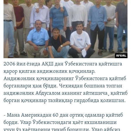
2006 йил ëзида АҚШ дан Ўзбекистонга қайтишга
қарор қилган андижонлик қочқинлар.
Андижонлик қочқинларнинг Ўзбекистонга қайтиб
борганлари ҳам бўлди. Чехиядан бошпана топган
андижонлик Абдусалом аканинг айтишича¸ қайтиб
борган қочқинлар тазйиқлар гирдобида қолишган.
- Мана Америкадан 60 дан ортиқ одамлар қайтиб
борди. Улар Ўзбекистондаги ҳаëт яхшиланиши
учун ўз ҳаëтларини тикиб боришди. Улар айбсиз