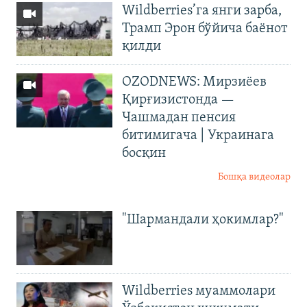
Wildberries’га янги зарба,
Трамп Эрон бўйича баёнот
қилди
OZODNEWS: Мирзиёев
Қирғизистонда —
Чашмадан пенсия
битимигача | Украинага
босқин
Бошқа видеолар
"Шармандали ҳокимлар?"
Wildberries муаммолари