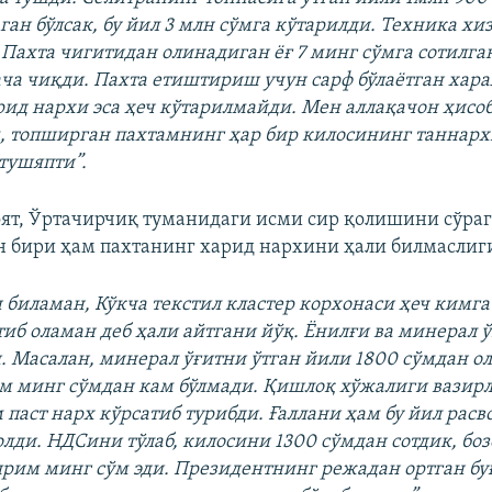
ган бўлсак, бу йил 3 млн сўмга кўтарилди. Техника хи
Пахта чигитидан олинадиган ёғ 7 минг сўмга сотилган 
ача чиқди. Пахта етиштириш учун сарф бўлаётган хар
рид нархи эса ҳеч кўтарилмайди. Мен аллақачон ҳисоб
, топширган пахтамнинг ҳар бир килосининг таннарх
тушяпти”.
ят, Ўртачирчиқ туманидаги исми сир қолишини сўра
 бири ҳам пахтанинг харид нархини ҳали билмаслиг
н биламан, Кўкча текстил кластер корхонаси ҳеч кимг
тиб оламан деб ҳали айтгани йўқ. Ёнилғи ва минерал 
. Масалан, минерал ўғитни ўтган йили 1800 сўмдан олг
м минг сўмдан кам бўлмади. Қишлоқ хўжалиги вазирл
 паст нарх кўрсатиб турибди. Ғаллани ҳам бу йил расв
олди. НДСини тўлаб, килосини 1300 сўмдан сотдик, боз
ярим минг сўм эди. Президентнинг режадан ортган бу