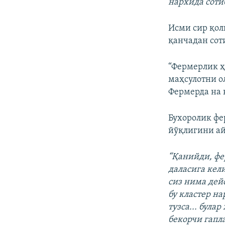
нархида соти
Исми сир қол
қанчадан сот
“Фермерлик ҳа
маҳсулотни о
Фермерда на 
Бухоролик фе
йўқлигини ай
“Қанийди, фе
даласига кел
сиз нима дей
бу кластер н
тузса... бул
бекорчи гапла