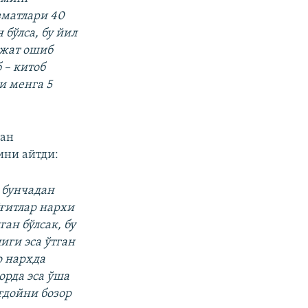
зматлари 40
бўлса, бу йил
ажат ошиб
 – китоб
и менга 5
ган
ини айтди:
а бунчадан
ўғитлар нархи
ан бўлсак, бу
иги эса ўтган
о нархда
орда эса ўша
ғдойни бозор