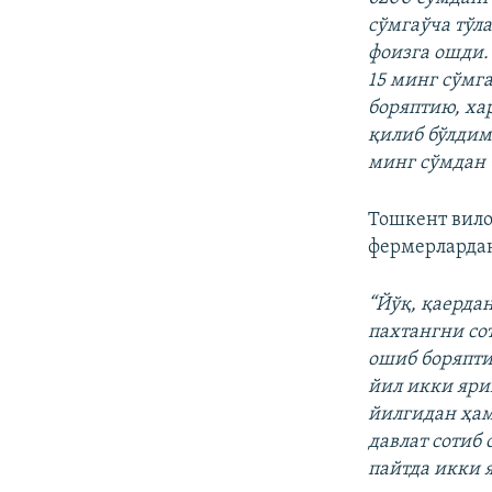
сўмгаўча тўла
фоизга ошди. 
15 минг сўмг
боряптию, ха
қилиб бўлдим
минг сўмдан 
Тошкент вило
фермерлардан
“Йўқ, қаерда
пахтангни со
ошиб боряпти
йил икки яри
йилгидан ҳам
давлат сотиб 
пайтда икки 