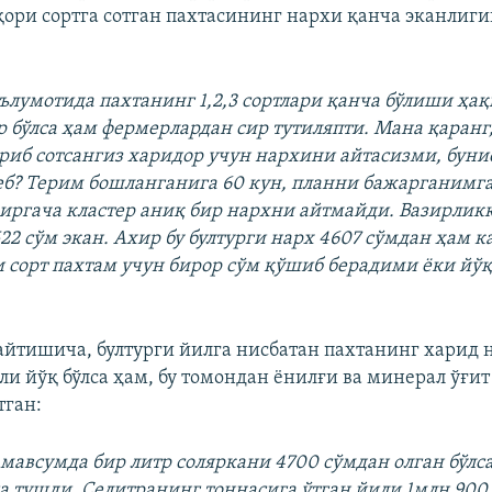
ори сортга сотган пахтасининг нархи қанча эканлиги
ълумотида пахтанинг 1,2,3 сортлари қанча бўлиши ҳа
р бўлса ҳам фермерлардан сир тутиляпти. Мана қаранг,
ориб сотсангиз харидор учун нархини айтасизми, буни
еб? Терим бошланганига 60 кун, планни бажарганимга
зиргача кластер аниқ бир нархни айтмайди. Вазирликк
22 сўм экан. Ахир бу бултурги нарх 4607 сўмдан ҳам к
 сорт пахтам учун бирор сўм қўшиб берадими ёки йўқ
йтишича, бултурги йилга нисбатан пахтанинг харид 
ли йўқ бўлса ҳам, бу томондан ёнилғи ва минерал ўғи
тган:
мавсумда бир литр соляркани 4700 сўмдан олган бўлса
а тушди. Селитранинг тоннасига ўтган йили 1млн 900