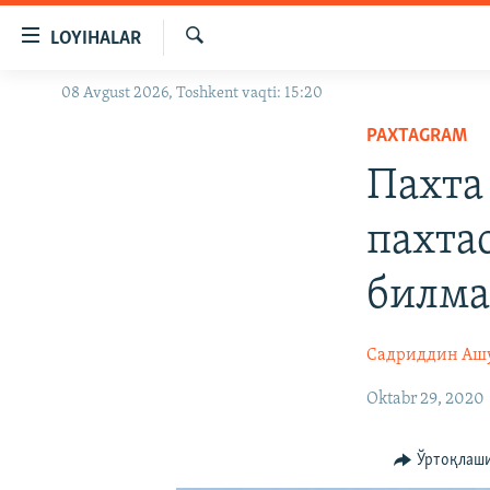
Линклар
LOYIHALAR
Бош
мавзуларга
Излаш
08 Avgust 2026, Toshkent vaqti: 15:20
OZODLIK SURISHTIRUVLARI
ўтинг
Асосий
PAXTAGRAM
OZODVIDEO
навигацияга
Пахта
OZODARXIV
ўтинг
Қидиришга
пахта
ўтинг
билм
Садриддин Аш
Oktabr 29, 2020
Ўртоқлаш