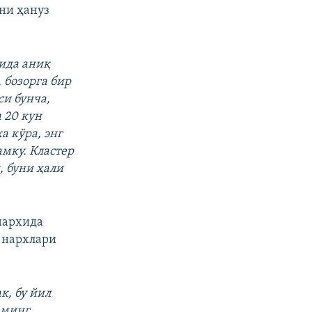
ни ҳануз
қида аниқ
 бозорга бир
си бунча,
 20 кун
а кўра, энг
амку. Кластер
, буни ҳали
нархида
т нархлари
к, бу йил
 минг