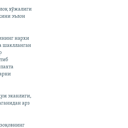
шлоқ хўжалиги
хини эълон
сининг нархи
да шаклланган
р
этиб
 пахта
ларни
ум эканлиги,
аганидан арз
ззоқовнинг