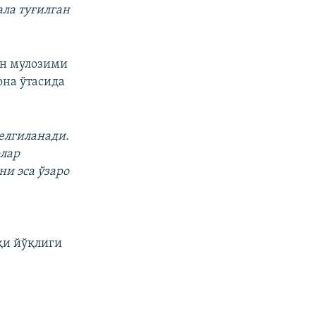
ала туғилган
ан мулозими
она ўтасида
елгиланади.
рлар
ни эса ўзаро
қи йўқлиги