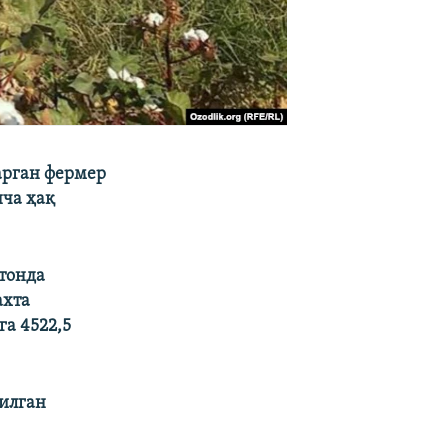
арган фермер
нча ҳақ
тонда
ахта
а 4522,5
рилган