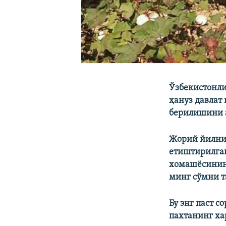
Ўзбекистонли
ҳануз давлат
берилишини 
Жорий йилнин
етиштирилган
хомашёсининг
минг сўмни т
Бу энг паст 
пахтанинг ха