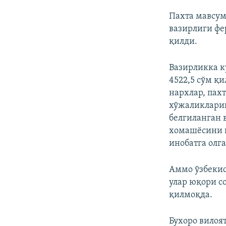
Пахта мавсум
вазирлиги фе
қилди.
Вазирликка к
4522,5 сўм қ
нархлар, пах
хўжаликларин
белгиланган 
хомашёсини қ
инобатга олг
Аммо ўзбекис
улар юқори с
қилмоқда.
Бухоро вилоя