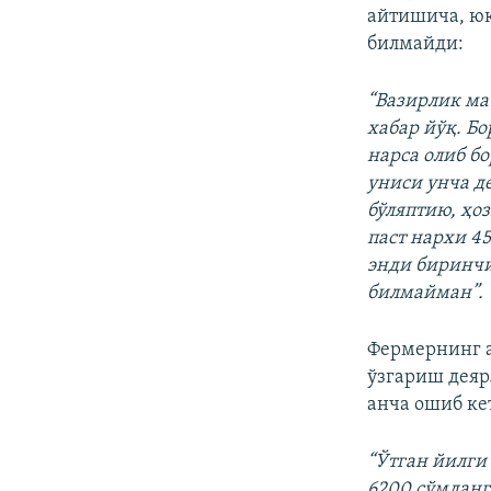
айтишича, юқ
билмайди:
“Вазирлик ма
хабар йўқ. Бо
нарса олиб б
униси унча д
бўляптию, ҳо
паст нархи 45
энди биринчи
билмайман”.
Фермернинг а
ўзгариш деяр
анча ошиб ке
“Ўтган йилги 
6200 сўмданг