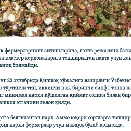
к фермерларнинг айтишларича, пахта режасини баж
 ва кластер корхоналарига топширилган пахта учун қа
аниқ билмайди.
г 23 октябрида Қишлоқ хўжалиги вазирлиги Ўзбекис
 тўртинчи тип, иккинчи нав, биринчи синф 1 тонна п
 минимал нархи қўшилган қиймат солиғи билан бирг
ашкил этганини эълон қилди.
сортга белгиланган нарх. Аммо юқори сортларга топши
рид нархи фермерлар учун мавҳум бўлиб қолмоқда.