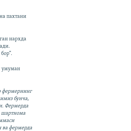
на пахтани
аган нархда
ади.
бор”.
г умуман
ер фермернинг
химиз бунча,
ди. Фермерда
и шартнома
аммаси
н ва фермерда