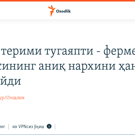
 терими тугаяпти - ферм
сининг аниқ нархини ҳа
айди
ур/Озодлик
инг
VPNсиз ўқиш