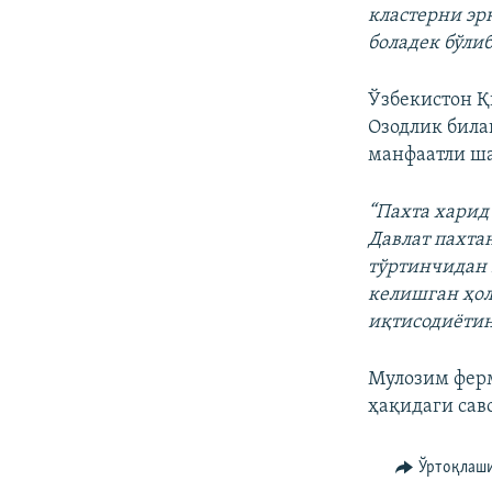
кластерни эр
боладек бўлиб
Ўзбекистон 
Озодлик била
манфаатли ш
“Пахта харид
Давлат пахта
тўртинчидан 
келишган ҳол
иқтисодиётин
Мулозим ферм
ҳақидаги сав
Ўртоқлаш