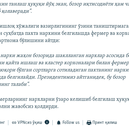
кин танлаш ҳуқуқи йўқ экан, бозор иқтисодиёти ҳам ч
 қолаверади”.
Қишлоқ хўжалиги вазирлигининг ўзини таништирмаг
н суҳбатда пахта нархини белгилашда фермер ва корх
артнома бўлишини айтди:
 нархи жаҳон бозорида шаклланган нархлар асосида б
ни қайта ишлаш ва кластер корхоналари билан ферме
юқори бўлган сортларга сотиладиган пахтанинг нархи
да белгилайди. Президентимиз айтганидек, бу бозор
инг талаби”.
ерларнинг нархларни ўзаро келишиб белгилаш ҳуқу
олни жавобсиз қолдирди.
инг
VPNсиз ўқиш
Follow us
Принт қилиш