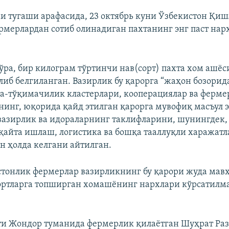
и тугаши арафасида, 23 октябрь куни Ўзбекистон Қи
рмерлардан сотиб олинадиган пахтанинг энг паст нар
ўра, бир килограм тўртинчи нав(сорт) пахта хом ашё
илиб белгиланган. Вазирлик бу қарорга “жаҳон бозори
та-тўқимачилик кластерлари, кооперациялар ва ферме
инг, юқорида қайд этилган қарорга мувофиқ масъул 
вазирлик ва идораларнинг таклифларини, шунингдек,
айта ишлаш, логистика ва бошқа тааллуқли харажат
ан ҳолда келгани айтилган.
тонлик фермерлар вазирликнинг бу қарори жуда мавҳ
ортларга топширган хомашёнинг нархлари кўрсатилм
ти Жондор туманида фермерлик қилаётган Шуҳрат Ра