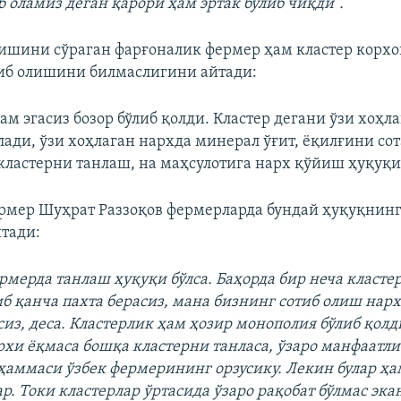
б оламиз деган қарори ҳам эртак бўлиб чиқди”.
ишини сўраган фарғоналик фермер ҳам кластер корхо
иб олишини билмаслигини айтади:
м эгасиз бозор бўлиб қолди. Кластер дегани ўзи хоҳл
лади, ўзи хоҳлаган нархда минерал ўғит, ёқилғини сот
кластерни танлаш, на маҳсулотига нарх қўйиш ҳуқуқи 
рмер Шуҳрат Раззоқов фермерларда бундай ҳуқуқнин
тади:
рмерда танлаш ҳуқуқи бўлса. Баҳорда бир неча класт
иб қанча пахта берасиз, мана бизнинг сотиб олиш нар
сиз, деса. Кластерлик ҳам ҳозир монополия бўлиб қол
архи ёқмаса бошқа кластерни танласа, ўзаро манфаатл
ар ҳаммаси ўзбек фермерининг орзусику. Лекин булар ҳ
р. Токи кластерлар ўртасида ўзаро рақобат бўлмас эка