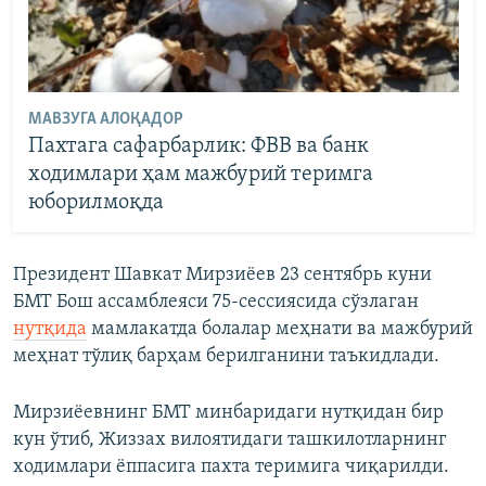
МАВЗУГА АЛОҚАДОР
Пахтага сафарбарлик: ФВВ ва банк
ходимлари ҳам мажбурий теримга
юборилмоқда
Президент Шавкат Мирзиёев 23 сентябрь куни
БМТ Бош ассамблеяси 75-сессиясида сўзлаган
нутқида
мамлакатда болалар меҳнати ва мажбурий
меҳнат тўлиқ барҳам берилганини таъкидлади.
Мирзиёевнинг БМТ минбаридаги нутқидан бир
кун ўтиб, Жиззах вилоятидаги ташкилотларнинг
ходимлари ёппасига пахта теримига чиқарилди.