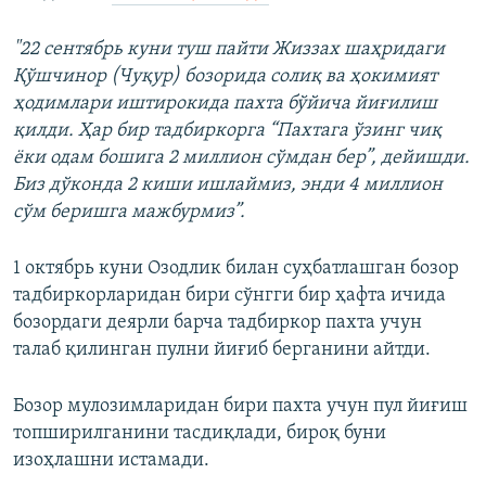
"22 сентябрь куни туш пайти Жиззах шаҳ
ридаги
Қ
ўшчинор
(
Чу
қ
ур
)
бозорида
соли
қ
ва
ҳ
окимият
ҳ
одимлари
иштирокида
п
ахта бўйича йи
ғ
илиш
қ
илди
.
Ҳ
ар
бир
тадбиркорга
“Пахтага
ўзинг
чи
қ
ёки
одам
бошига
2
миллион
сўмдан
бер”
,
дейишди
.
Биз
дўконда
2
киши
ишлаймиз
,
энди
4
миллион
сўм
беришга
мажбурмиз”.
1 октябрь куни Озодлик билан суҳбатлашган бозор
тадбиркорларидан бири сўнгги бир ҳафта ичида
бозордаги деярли барча тадбиркор пахта учун
талаб қилинган пулни йиғиб берганини айтди.
Бозор мулозимларидан бири пахта учун пул йиғиш
топширилганини тасдиқлади, бироқ буни
изоҳлашни истамади.