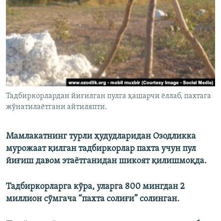
Тадбиркорлардан йиғилган пулга ҳашарчи ёллаб, пахтага
жўнатилаётгани айтиляпти.
Мамлакатнинг турли ҳудудларидан Озодликка
мурожаат қилган тадбиркорлар пахта учун пул
йиғиш давом этаётганидан шикоят қилишмоқда.
Тадбиркорларга кўра, уларга 800 мингдан 2
миллион сўмгача “пахта солиғи” солинган.