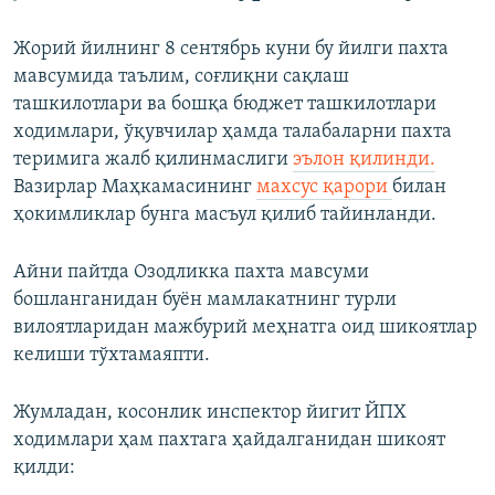
Жорий йилнинг 8 сентябрь куни бу йилги пахта
мавсумида таълим, соғлиқни сақлаш
ташкилотлари ва бошқа бюджет ташкилотлари
ходимлари, ўқувчилар ҳамда талабаларни пахта
теримига жалб қилинмаслиги
эълон қилинди.
Вазирлар Маҳкамасининг
махсус қарори
билан
ҳокимликлар бунга масъул қилиб тайинланди.
Айни пайтда Озодликка пахта мавсуми
бошланганидан буён мамлакатнинг турли
вилоятларидан мажбурий меҳнатга оид шикоятлар
келиши тўхтамаяпти.
Жумладан, косонлик инспектор йигит ЙПХ
ходимлари ҳам пахтага ҳайдалганидан шикоят
қилди: