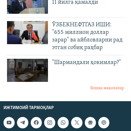
11 йилга қамалди
ЎЗБЕКНЕФТГАЗ ИШИ:
"655 миллион доллар
зарар" ва айбловларни рад
этган собиқ раҳбар
"Шармандали ҳокимлар?"
Бошқа мақолалар
ИЖТИМОИЙ ТАРМОҚЛАР