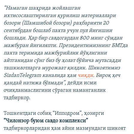
“Намаган шаҳрида жойлашган
ихтисослаштирилган қурилиш материаллари
бозори (Шамшибой бозори) раҳбарияти 20
сентябрдан бошлаб пахта учун пул йиғишни
бошлади. Ҳар бир савдогардан 800 минг сўмдан
мажбуран йиғиляпти. Президентимизнинг БМТда
пахта теримида мажбурийлик йўқлигини
айтганидан сўнг биз бу ҳолат бўйича мутасадди
ташкилотларга мурожаат қилдик. Шикоятимиз
SizdanTelegram каналида ҳам
чиқди
. Бироқ ҳеч
қандай натижа бўлмади”,
дейди исми
очиқланмаслигини сўраган наманганлик
тадбиркор.
Тошкентдаги собиқ “Ипподром”, ҳозирги
“Чилонзор буюм савдо комплекси”
тадбиркорларидан ҳам айни мазмундаги шикоят