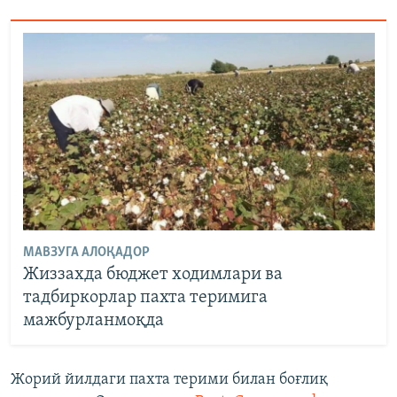
МАВЗУГА АЛОҚАДОР
Жиззахда бюджет ходимлари ва
тадбиркорлар пахта теримига
мажбурланмоқда
Жорий йилдаги пахта терими билан боғлиқ