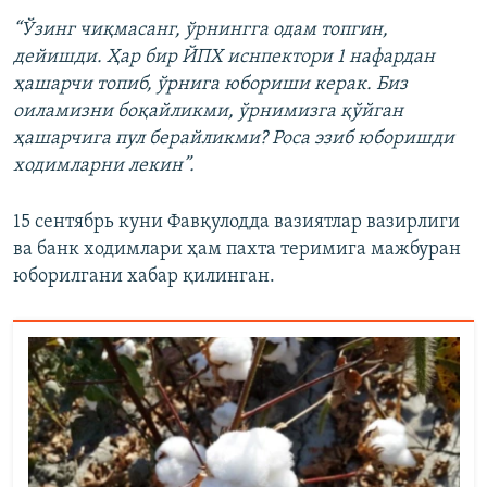
“Ўзинг чиқмасанг, ўрнингга одам топгин,
дейишди. Ҳар бир ЙПХ иснпектори 1 нафардан
ҳашарчи топиб, ўрнига юбориши керак. Биз
оиламизни боқайликми, ўрнимизга қўйган
ҳашарчига пул берайликми? Роса эзиб юборишди
ходимларни лекин”.
15 сентябрь куни Фавқулодда вазиятлар вазирлиги
ва банк ходимлари ҳам пахта теримига мажбуран
юборилгани хабар қилинган.