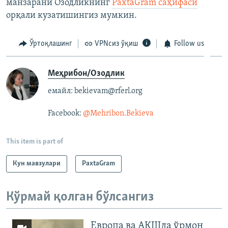
манзарани Озодликнинг
PaxtaGram саҳифаси
орқали кузатишингиз мумкин.
Ўртоқлашинг
VPNсиз ўқиш
Follow us
Меҳрибон/Озодлик
емайл: bekievam@rferl.org
Facebook:
@Mehribon.Bekieva​
This item is part of
Кун мавзулари
PaxtaGram
Кўрмай қолган бўлсангиз
Европа ва АҚШда ўрмон