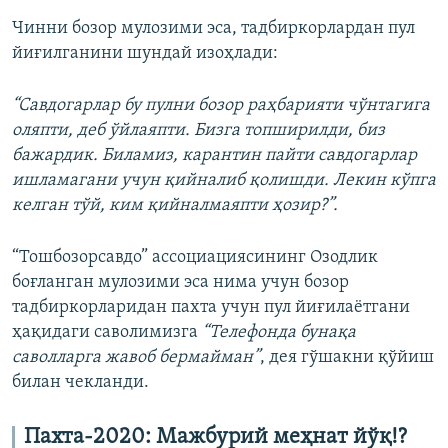
Чинни бозор мулозими эса, тадбиркорлардан пул
йиғилганини шундай изоҳлади:
“Савдогарлар бу пулни бозор раҳбарияти чўнтагига
оляпти, деб ўйлаяпти. Бизга топширилди, биз
бажардик. Биламиз, карантин пайти савдогарлар
ишламагани учун қийналиб қолишди. Лекин кўпга
келган тўй, ким қийналмаяпти ҳозир?”.
“Тошбозорсавдо” ассоциациясининг Озодлик
боғланган мулозими эса нима учун бозор
тадбиркорларидан пахта учун пул йиғилаётгани
ҳақидаги саволимизга
“Телефонда бунақа
саволларга жавоб бермайман”
, дея гўшакни қўйиш
билан чекланди.
Пахта-2020: Мажбурий меҳнат йўқ!?