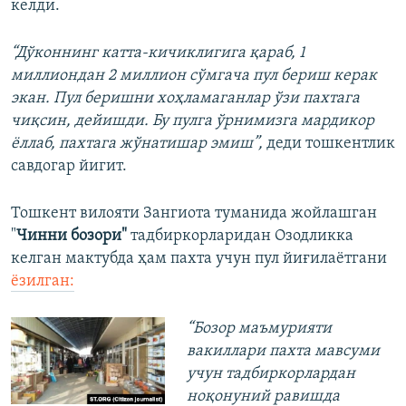
келди.
“Дўконнинг катта-кичиклигига қараб, 1
миллиондан 2 миллион сўмгача пул бериш керак
экан. Пул беришни хоҳламаганлар ўзи пахтага
чиқсин, дейишди. Бу пулга ўрнимизга мардикор
ёллаб, пахтага жўнатишар эмиш”,
деди тошкентлик
савдогар йигит.
Тошкент вилояти Зангиота туманида жойлашган
"
Чинни бозори"
тадбиркорларидан Озодликка
келган мактубда ҳам пахта учун пул йиғилаётгани
ёзилган:
“Бозор маъмурияти
вакиллари пахта мавсуми
учун тадбиркорлардан
ноқонуний равишда