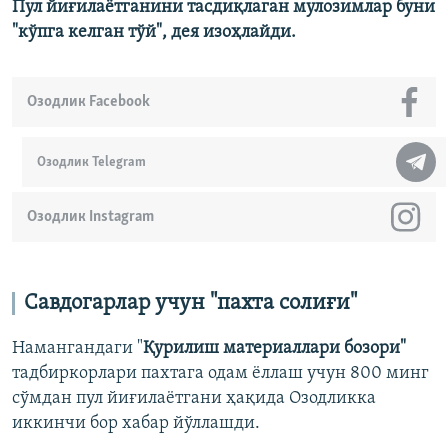
Пул йиғилаётганини тасдиқлаган мулозимлар буни
"кўпга келган тўй", дея изоҳлайди.
Озодлик Facebook
Озодлик Telegram
Озодлик Instagram
Савдогарлар учун "пахта солиғи"
Намангандаги "
Қурилиш материаллари бозори"
тадбиркорлари пахтага одам ёллаш учун 800 минг
сўмдан пул йиғилаётгани ҳақида Озодликка
иккинчи бор хабар йўллашди.