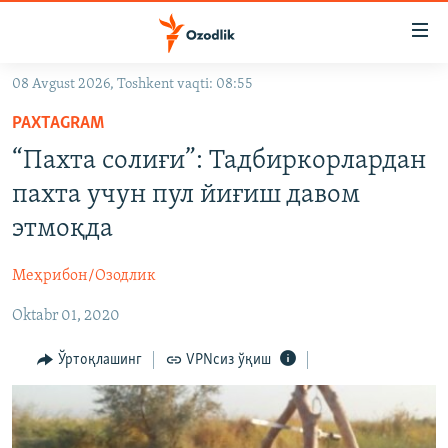
Линклар
Бош
мавзуларга
08 Avgust 2026, Toshkent vaqti: 08:55
ўтинг
OZODLIK SURISHTIRUVLARI
Асосий
PAXTAGRAM
OZODVIDEO
навигацияга
“Пахта солиғи”: Тадбиркорлардан
ўтинг
OZODARXIV
пахта учун пул йиғиш давом
Қидиришга
ўтинг
этмоқда
На русском
Меҳрибон/Озодлик
ИЖТИМОИЙ ТАРМОҚЛАР
Oktabr 01, 2020
Ўртоқлашинг
VPNсиз ўқиш
Озодлик бошқа тилларда