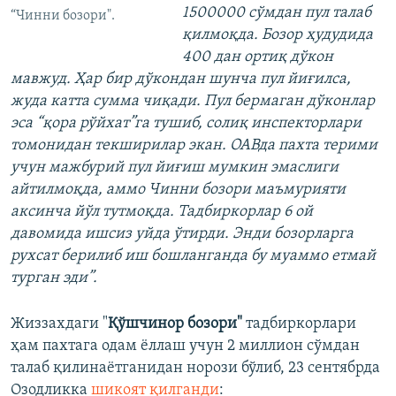
1500000 сўмдан пул талаб
“Чинни бозори".
қилмоқда. Бозор ҳудудида
400 дан ортиқ дўкон
мавжуд. Ҳар бир дўкондан шунча пул йиғилса,
жуда катта сумма чиқади. Пул бермаган дўконлар
эса “қора рўйхат”га тушиб, солиқ инспекторлари
томонидан текширилар экан. ОАВда пахта терими
учун мажбурий пул йиғиш мумкин эмаслиги
айтилмоқда, аммо Чинни бозори маъмурияти
аксинча йўл тутмоқда. Тадбиркорлар 6 ой
давомида ишсиз уйда ўтирди. Энди бозорларга
рухсат берилиб иш бошланганда бу муаммо етмай
турган эди”.
Жиззахдаги "
Қўшчинор бозори"
тадбиркорлари
ҳам пахтага одам ёллаш учун 2 миллион сўмдан
талаб қилинаётганидан норози бўлиб, 23 сентябрда
Озодликка
шикоят қилганди
: