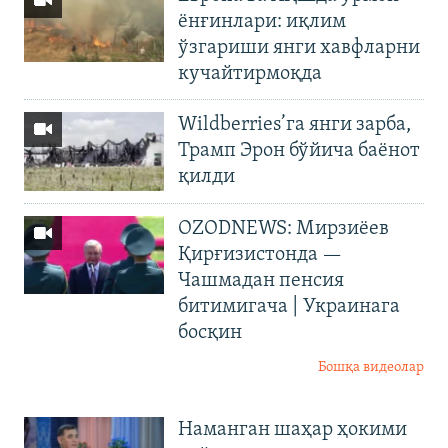
ёнғинлари: иқлим
ўзгариши янги хавфларни
кучайтирмоқда
Wildberries’га янги зарба,
Трамп Эрон бўйича баёнот
қилди
OZODNEWS: Мирзиёев
Қирғизистонда —
Чашмадан пенсия
битимигача | Украинага
босқин
Бошқа видеолар
Наманган шаҳар ҳокими