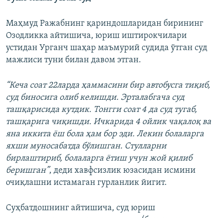
Маҳмуд Ражабнинг қариндошларидан бирининг
Озодликка айтишича, юриш иштирокчилари
устидан Урганч шаҳар маъмурий судида ўтган суд
мажлиси туни билан давом этган.
“Кеча соат 22ларда ҳаммасини бир автобусга тиқиб,
суд биносига олиб келишди. Эрталабгача суд
ташқарисида кутдик. Тонгги соат 4 да суд тугаб,
ташқарига чиқишди. Ичкарида 4 ойлик чақалоқ ва
яна иккита ёш бола ҳам бор эди. Лекин болаларга
яхши муносабатда бўлишган. Стулларни
бирлаштириб, болаларга ётиш учун жой қилиб
беришган”
, деди хавфсизлик юзасидан исмини
очиқлашни истамаган гурланлик йигит.
Суҳбатдошнинг айтишича, суд юриш