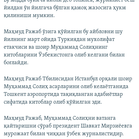
Бу модда бўйича айбли деб топилса, журналист беш
йилдан ўн йилгача бўлган қамоқ жазосига ҳукм
қилиниши мумкин.
Маҳмуд Ражаб ўзига қўйилган бу айбловни шу
йилнинг март ойида Туркиядан мухолифат
етакчиси ва шоир Муҳаммад Солиҳнинг
китобларини Ўзбекистонга олиб келгани билан
боғлайди.
Маҳмуд Ражаб Тбилисидан Истанбул орқали шоир
Муҳаммад Солиҳ асарларини олиб келаётганида
Тошкент аэропортида тақиқланган адабиётлар
сифатида китоблар олиб қўйилган эди.
Маҳмуд Ражаб, Муҳаммад Солиҳни ватанга
қайтаришни сўраб президент Шавкат Мирзиёевга
мурожаат билан чиққан ўзбек журналистидир.