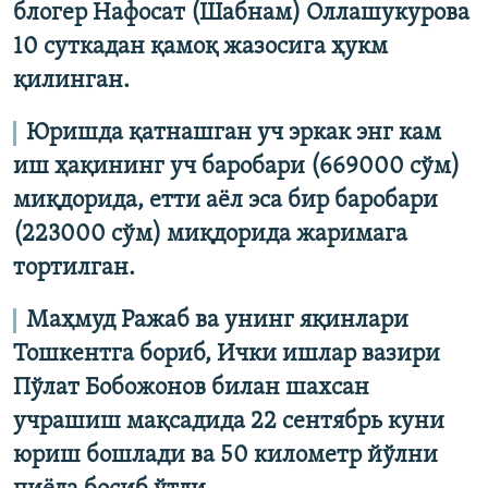
блогер Нафосат (Шабнам) Оллашукурова
10 суткадан қамоқ жазосига ҳукм
қилинган.
Юришда қатнашган уч эркак энг кам
иш ҳақининг уч баробари (669000 сўм)
миқдорида, етти аёл эса бир баробари
(223000 сўм) миқдорида жаримага
тортилган.
Маҳмуд Ражаб ва унинг яқинлари
Тошкентга бориб, Ички ишлар вазири
Пўлат Бобожонов билан шахсан
учрашиш мақсадида 22 сентябрь куни
юриш бошлади ва 50 километр йўлни