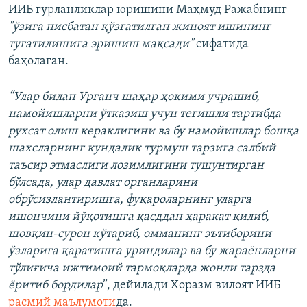
ИИБ гурланликлар юришини Маҳмуд Ражабнинг
"ўзига нисбатан қўзғатилган жиноят ишининг
тугатилишига эришиш мақсади"
сифатида
баҳолаган.
“Улар билан Урганч шаҳар ҳокими учрашиб,
намойишларни ўтказиш учун тегишли тартибда
рухсат олиш кераклигини ва бу намойишлар бошқа
шахсларнинг кундалик турмуш тарзига салбий
таъсир этмаслиги лозимлигини тушунтирган
бўлсада, улар давлат органларини
обрўсизлантиришга, фуқароларнинг уларга
ишончини йўқотишга қасддан ҳаракат қилиб,
шовқин-сурон кўтариб, омманинг эътиборини
ўзларига қаратишга уриндилар ва бу жараёнларни
тўлиғича ижтимоий тармоқларда жонли тарзда
ёритиб бордилар
”, дейилади Хоразм вилоят ИИБ
расмий маълумоти
да.