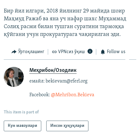
Бир йил илгари, 2018 йилнинг 29 майида шоир
Маҳмуд Ражаб ва яна уч нафар шахс Муҳаммад
Солиҳ расми билан тушган суратини тармоққа
қўйгани учун прокуратурага чақирилган эди.
Ўртоқлашинг
VPNсиз ўқиш
Follow us
Меҳрибон/Озодлик
емайл: bekievam@rferl.org
Facebook:
@Mehribon.Bekieva​
This item is part of
Кун мавзулари
Инсон ҳуқуқлари