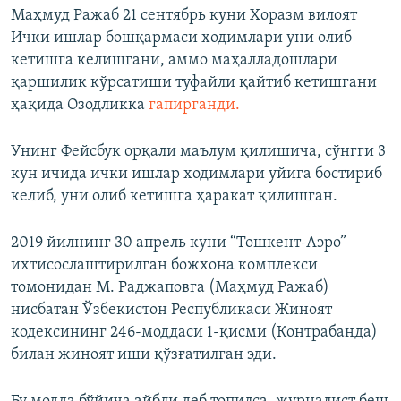
Маҳмуд Ражаб 21 сентябрь куни Хоразм вилоят
Ички ишлар бошқармаси ходимлари уни олиб
кетишга келишгани, аммо маҳалладошлари
қаршилик кўрсатиши туфайли қайтиб кетишгани
ҳақида Озодликка
гапирганди.
Унинг Фейсбук орқали маълум қилишича, сўнгги 3
кун ичида ички ишлар ходимлари уйига бостириб
келиб, уни олиб кетишга ҳаракат қилишган.
2019 йилнинг 30 апрель куни “Тошкент-Аэро”
ихтисослаштирилган божхона комплекси
томонидан М. Раджаповга (Маҳмуд Ражаб)
нисбатан Ўзбекистон Республикаси Жиноят
кодексининг 246-моддаси 1-қисми (Контрабанда)
билан жиноят иши қўзғатилган эди.