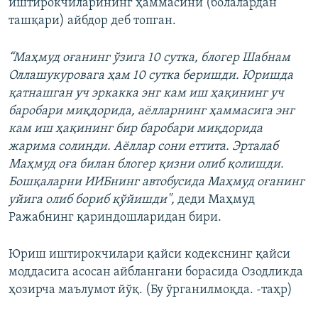
иштирокчиларининг ҳаммасини (болалардан
ташқари) айбдор деб топган.
“Маҳмуд оғанинг ўзига 10 сутка, блогер Шабнам
Оллашукуровага ҳам 10 сутка беришди. Юришда
қатнашган уч эркакка энг кам иш ҳақининг уч
баробари миқдорида, аёлларнинг ҳаммасига энг
кам иш ҳақининг бир баробари миқдорида
жарима солинди. Аёллар сони еттита. Эрталаб
Маҳмуд оға билан блогер қизни олиб қолишди.
Бошқаларни ИИБнинг автобусида Маҳмуд оғанинг
уйига олиб бориб қўйишди",
деди Маҳмуд
Ражабнинг қариндошларидан бири.
Юриш иштирокчилари қайси кодекснинг қайси
моддасига асосан айблангани борасида Озодликда
ҳозирча маълумот йўқ. (Бу ўрганилмоқда. -таҳр)