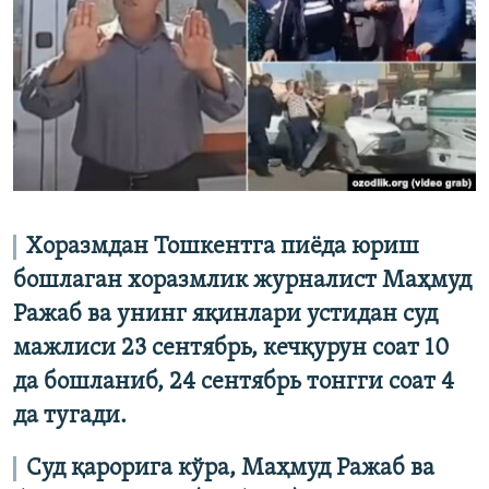
Хоразмдан Тошкентга пиёда юриш
бошлаган хоразмлик журналист Маҳмуд
Ражаб ва унинг яқинлари устидан суд
мажлиси 23 сентябрь, кечқурун соат 10
да бошланиб, 24 сентябрь тонгги соат 4
да тугади.
Суд қарорига кўра, Маҳмуд Ражаб ва