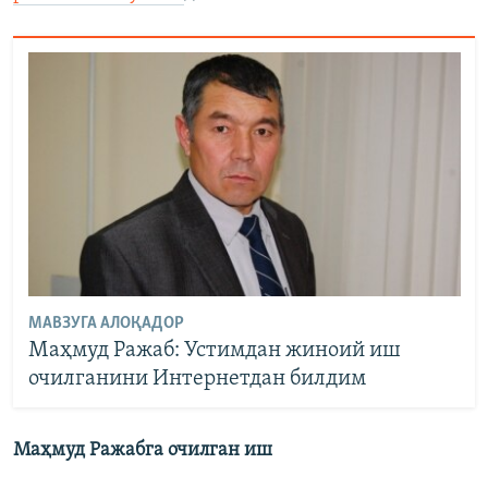
МАВЗУГА АЛОҚАДОР
Маҳмуд Ражаб: Устимдан жиноий иш
очилганини Интернетдан билдим
Маҳмуд Ражабга очилган иш