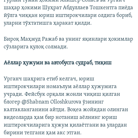
Гурлан туман ҳокими Алишер Солаев ва Урганч
шаҳар ҳокими Шуҳрат Абдуллаев Тошкентга пиёда
йўлга чиққан юриш иштирокчилари олдига бориб,
уларни тўхтатишга ҳаракат қилди.
Бироқ Маҳмуд Ражаб ва унинг яқинлари ҳокимлар
сўзларига қулоқ солмади.
Аёллар ҳужуми ва автобусга судраб, тиқиш
Урганч шаҳрига етиб келгач, юриш
иштирокчилари номаълум аёллар ҳужумига
учради. Фейсбук орқали жонли чиқиш қилган
блогер @Shabnam Olloshkurova ўзининг
калтакланганини айтди. Воқеа жойидан олинган
видеоларда ҳам бир нотаниш аёлнинг юриш
иштирокчиларига ҳужум қилаётгани ва улардан
бирини тепгани ҳам акс этган.