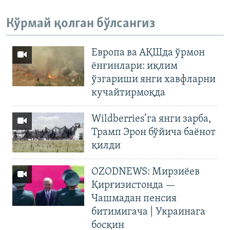
Кўрмай қолган бўлсангиз
Европа ва АҚШда ўрмон
ёнғинлари: иқлим
ўзгариши янги хавфларни
кучайтирмоқда
Wildberries’га янги зарба,
Трамп Эрон бўйича баёнот
қилди
OZODNEWS: Мирзиёев
Қирғизистонда —
Чашмадан пенсия
битимигача | Украинага
босқин