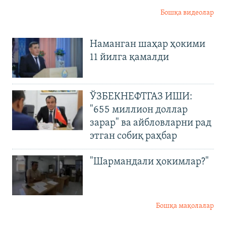
Бошқа видеолар
Наманган шаҳар ҳокими
11 йилга қамалди
ЎЗБЕКНЕФТГАЗ ИШИ:
"655 миллион доллар
зарар" ва айбловларни рад
этган собиқ раҳбар
"Шармандали ҳокимлар?"
Бошқа мақолалар