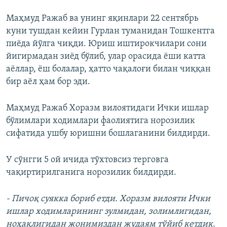
Маҳмуд Ражаб ва унинг яқинлари 22 сентябрь
куни тушдан кейин Гурлан туманидан Тошкентга
пиёда йўлга чиқди. Юриш иштирокчилари сони
йигирмадан зиёд бўлиб, улар орасида ёши катта
аёллар, ёш болалар, ҳатто чақалоғи билан чиққан
бир аёл ҳам бор эди.
Маҳмуд Ражаб Хоразм вилоятидаги Ички ишлар
бўлимлари ходимлари фаолиятига норозилик
сифатида ушбу юришни бошлаганини билдирди.
У сўнгги 5 ой ичида тўхтовсиз терговга
чақиртирилганига норозилик билдирди.
- Пичоқ суякка бориб етди. Хоразм вилояти Ички
ишлар ходимларининг зулмидан, золимлигидан,
ноҳақлигидан жонимиздан жудаям тўйиб кетдик.