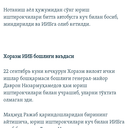
Нотаниш аёл ҳужумидан сўнг юриш
иштирокчилари битта автобусга куч билан босиб,
миндирилди ва ИИБга олиб кетилди.
Хоразм ИИБ бошлиғи ваъдаси
22 сентябрь куни кечқурун Хоразм вилоят ички
ишлар бошқармаси бошлиғи генерал-майор
Даврон Назармуҳамедов ҳам юриш
иштирокчилари билан учрашиб, уларни тўхтата
олмаган эди.
Маҳмуд Ражаб қариндошларидан бирининг
айтишича, юриш иштирокчилари куч билан ИИБга