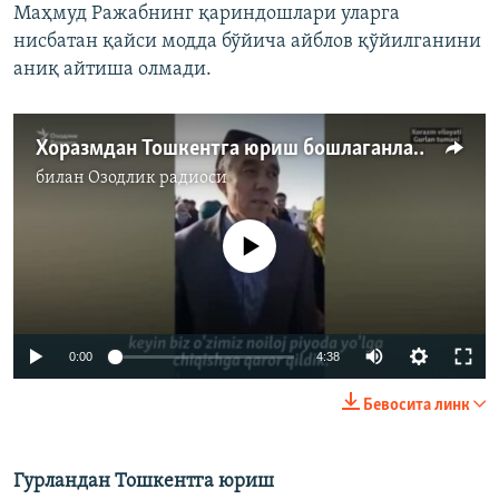
Маҳмуд Ражабнинг қариндошлари уларга
нисбатан қайси модда бўйича айблов қўйилганини
аниқ айтиша олмади.
Хоразмдан Тошкентга юриш бошлаганлар ИИБ томонидан ушланди
билан
Озодлик радиоси
Айни дамда медиа-манба мавжуд эмас
0:00
4:38
Бевосита линк
Гурландан Тошкентга юриш