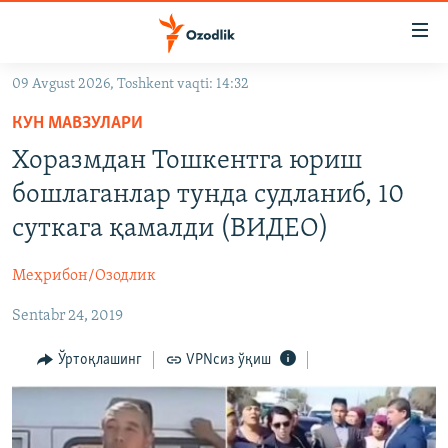
Линклар
Бош
мавзуларга
09 Avgust 2026, Toshkent vaqti: 14:32
ўтинг
OZODLIK SURISHTIRUVLARI
Асосий
КУН МАВЗУЛАРИ
OZODVIDEO
навигацияга
Хоразмдан Тошкентга юриш
ўтинг
OZODARXIV
бошлаганлар тунда судланиб, 10
Қидиришга
ўтинг
суткага қамалди (ВИДЕО)
На русском
Меҳрибон/Озодлик
ИЖТИМОИЙ ТАРМОҚЛАР
Sentabr 24, 2019
Ўртоқлашинг
VPNсиз ўқиш
Озодлик бошқа тилларда