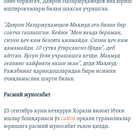
олиб борилгач​, Даврон Назармуҳамедов яна юриш
иштирокчилари билан шахсан учрашган.
"Даврон Назармуҳамедов Маҳмуд оға билан бир
соатча гаплашган. Кейин "Мен ваъда бераман,
сизни ҳеч ким безовта қилмайди. Сизни ҳеч ким
қамамайди. 10 сутка ўтирсангиз бўлди",
деб
айтган. Бугун ўғли учрашишга кетди. Маҳмуд
оғанинг кайфияти яхши экан"
, деди Маҳмуд
Ражабнинг қариндошларидан бири исмини
очиқламаслик шарти билан.
Расмий муносабат
23 сентябрь куни кечқурун Хоразм вилоят Ички
ишлар бошқармаси ўз
сайти
орқали гурланликлар
юришига расмий муносабат эълон қилди.