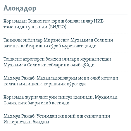
Алоқадор
Хоразмдан Тошкентга юриш бошлаганлар ИИБ
томонидан ушланди (ВИДЕО)
Таниқли зиëлилар Мирзиëевга Муҳаммад Солиҳни
ватанга қайтаришни сўраб мурожаат қилди
Тошкент аэропорти божхоначилари журналистдан
Муҳаммад Солиҳ китобларини олиб қўйди
Маҳмуд Ражаб: Маҳалладошларим мени олиб кетгани
келган милицияга қаршилик кўрсатди
Хоразмда журналист уйи тинтув қилинди, Муҳаммад
Солиҳ китоблари олиб кетилди
Маҳмуд Ражаб: Устимдан жиноий иш очилганини
Интернетдан билдим