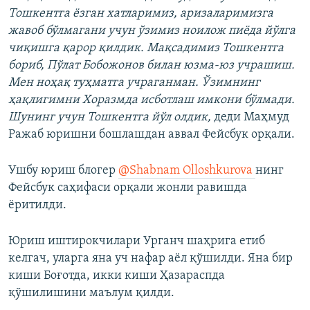
Тошкентга ёзган хатларимиз, аризаларимизга
жавоб бўлмагани учун ўзимиз ноилож пиёда йўлга
чиқишга қарор қилдик. Мақсадимиз Тошкентга
бориб, Пўлат Бобожонов билан юзма-юз учрашиш.
Мен ноҳақ туҳматга учраганман. Ўзимнинг
ҳақлигимни Хоразмда исботлаш имкони бўлмади.
Шунинг учун Тошкентга йўл олдик,
деди Маҳмуд
Ражаб юришни бошлашдан аввал Фейсбук орқали.
Ушбу юриш блогер
@Shabnam Olloshkurova
нинг
Фейсбук саҳифаси орқали жонли равишда
ёритилди.
Юриш иштирокчилари Урганч шаҳрига етиб
келгач, уларга яна уч нафар аёл қўшилди. Яна бир
киши Боғотда, икки киши Ҳазараспда
қўшилишини маълум қилди.