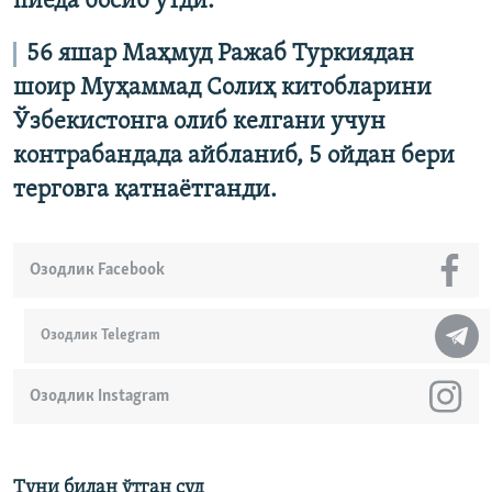
пиёда босиб ўтди.
56 яшар Маҳмуд Ражаб Туркиядан
шоир Муҳаммад Солиҳ китобларини
Ўзбекистонга олиб келгани учун
контрабандада айбланиб, 5 ойдан бери
терговга қатнаётганди.
Озодлик Facebook
Озодлик Telegram
Озодлик Instagram
Туни билан ўтган суд