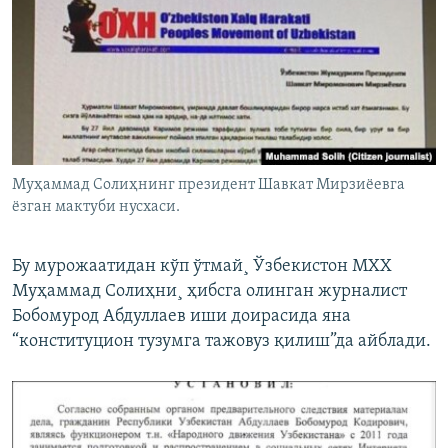
Муҳаммад Солиҳнинг президент Шавкат Мирзиëевга
ëзган мактуби нусхаси.
Бу мурожаатидан кўп ўтмай¸ Ўзбекистон МХХ
Муҳаммад Солиҳни¸ ҳибсга олинган журналист
Бобомурод Абдуллаев иши доирасида яна
“конституцион тузумга тажовуз қилиш”да айблади.