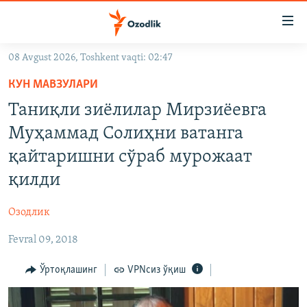
Линклар
Бош
мавзуларга
08 Avgust 2026, Toshkent vaqti: 02:47
ўтинг
OZODLIK SURISHTIRUVLARI
Асосий
КУН МАВЗУЛАРИ
OZODVIDEO
навигацияга
Таниқли зиëлилар Мирзиëевга
ўтинг
OZODARXIV
Муҳаммад Солиҳни ватанга
Қидиришга
ўтинг
қайтаришни сўраб мурожаат
На русском
қилди
ИЖТИМОИЙ ТАРМОҚЛАР
Озодлик
Fevral 09, 2018
Ўртоқлашинг
VPNсиз ўқиш
Озодлик бошқа тилларда