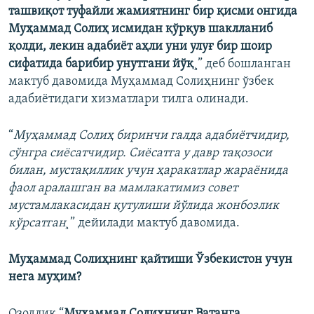
ташвиқот туфайли жамиятнинг бир қисми онгида
Муҳаммад Солиҳ исмидан қўрқув шаклланиб
қолди, лекин адабиёт аҳли уни улуғ бир шоир
сифатида барибир унутгани йўқ¸
” деб бошланган
мактуб давомида Муҳаммад Солиҳнинг ўзбек
адабиëтидаги хизматлари тилга олинади.
“
Муҳаммад Солиҳ биринчи галда адабиётчидир,
сўнгра сиёсатчидир. Сиёсатга у давр тақозоси
билан, мустақиллик учун ҳаракатлар жараёнида
фаол аралашган ва мамлакатимиз совет
мустамлакасидан қутулиши йўлида жонбозлик
кўрсатган¸
” дейилади мактуб давомида.
Муҳаммад Солиҳнинг қайтиши Ўзбекистон учун
нега муҳим?
Озодлик “
Муҳаммад Солиҳнинг Ватанга