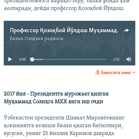
президентимизга нафақат обрў¸ балки фойда ҳам
келтиради
¸ дейди профессор Қозоқбой Йўлдош.
Профессор Қозоқбой Йўлдош Муҳаммад Солиҳнинг қайтиши аҳамияти ҳақида
билан
Озодлик радиоси
Айни дамда медиа-манба мавжуд эмас
0:00
1:52
Бевосита линк
2017 йил - Президентга мурожаат қилган
Муҳаммад Солиҳга МХХ янги иш очди
Ўзбекистон президенти Шавкат Мирзиëевнинг
ҳокимиятга келиши билан қилган баëнотлари¸
хусусан¸ унинг 25 йиллик Каримов даврида