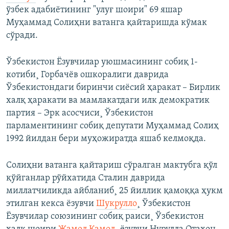
ўзбек адабиëтининг "улуғ шоири" 69 яшар
Муҳаммад Солиҳни ватанга қайтаришда кўмак
сўради.
Ўзбекистон Ëзувчилар уюшмасининг собиқ 1-
котиби¸ Горбачëв ошкоралиги даврида
Ўзбекистондаги биринчи сиëсий ҳаракат – Бирлик
халқ ҳаракати ва мамлакатдаги илк демократик
партия – Эрк асосчиси¸ Ўзбекистон
парламентининг собиқ депутати Муҳаммад Солиҳ
1992 йилдан бери муҳожиратда яшаб келмоқда.
Солиҳни ватанга қайтариш сўралган мактубга қўл
қўйганлар рўйхатида Сталин даврида
миллатчиликда айбланиб¸ 25 йиллик қамоққа ҳукм
этилган кекса ëзувчи
Шукрулло
¸ Ўзбекистон
Ëзувчилар союзининг собиқ раиси¸ Ўзбекистон