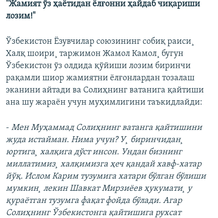
"Жамият ўз ҳаëтидан ëлғонни ҳайдаб чиқариши
лозим!"
Ўзбекистон Ëзувчилар союзининг собиқ раиси¸
Халқ шоири¸ таржимон Жамол Камол¸ бугун
Ўзбекистон ўз олдида қўйиши лозим биринчи
рақамли шиор жамиятни ëлғонлардан тозалаш
эканини айтади ва Солиҳнинг ватанига қайтиши
ана шу жараëн учун муҳимлигини таъкидлайди:
-
Мен Муҳаммад Солиҳнинг ватанга қайтишини
жуда истайман. Нима учун? У¸ биринчидан¸
юртига¸ халқига дўст инсон. Ундан бизнинг
миллатимиз¸ халқимизга ҳеч қандай хавф-хатар
йўқ. Ислом Карим тузумига хатари бўлган бўлиши
мумкин¸ лекин Шавкат Мирзиëев ҳукумати¸ у
қураëтган тузумга фақат фойда бўлади. Агар
Солиҳнинг Ўзбекистонга қайтишига рухсат