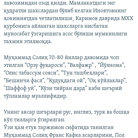
лавозимидан озод қилди. Мамлакатдаги энг
қудратли шахслардан бўлиб келган Иноятовнинг
ҳокимиятдан четлатилиши¸ Каримов даврида МХХ
қурбонига айланган шахсларга нисбатан
муносабат ўзгаришига асос бўлиши мумкинлиги
тахмин этилмоқда.
Муҳаммад Солиҳ 70-80 йиллар давомида чоп
этилган “Орзу фуқароси”, “Валфажр” , “Йўлнома”,
“Олис табассум сояси”, “Тун ташбеҳлари”,
“Бешинчи фасл”, “Қудуқдаги ой”, “Оқ кўйлаклар”,
"Шаффоф уй", “Кўзи тийран дард” каби шеърий
тўпламлар муаллифидир.
Унинг аксар шеърлари рус, инглиз, турк ва бошқа
кўп тилларга ўгирилган.
Ўзи ҳам етук таржимон сифатида танилган
Муҳаммад Солиҳ Франс Кафка асарларини, Пол