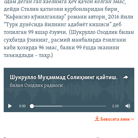
одам деган гап хаëлимга ҳеч қачон келган эмас
¸
дейди Сталин қатағони қурбонларидан бири¸
“Кафансиз кўмилганлар” романи автори¸ 2016 йили
“Турк дунёсида йилнинг адабиёт кишиси” деб
топилган 99 яшар ëзувчи. (Шукрулло Озодлик билан
суҳбатда ўзининг¸ расмий манбаларда ëзилгани
каби ҳозирда 96 эмас¸ балки 99 ëшда эканини
таъкидлади – таҳр.)
Шукрулло Муҳаммад Солиҳнинг қайтиши муҳимлиги ҳақида
билан
Озодлик радиоси
Айни дамда медиа-манба мавжуд эмас
0:00
1:19
Бевосита линк