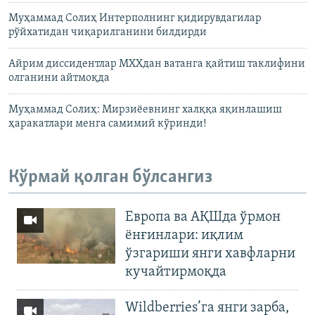
Муҳаммад Солиҳ Интерполнинг қидирувдагилар
рўйхатидан чиқарилганини билдирди
Айрим диссидентлар МХХдан ватанга қайтиш таклифини
олганини айтмоқда
Муҳаммад Солиҳ: Мирзиëевнинг халққа яқинлашиш
ҳаракатлари менга самимий кўринди!
Кўрмай қолган бўлсангиз
Европа ва АҚШда ўрмон
ёнғинлари: иқлим
ўзгариши янги хавфларни
кучайтирмоқда
Wildberries’га янги зарба,