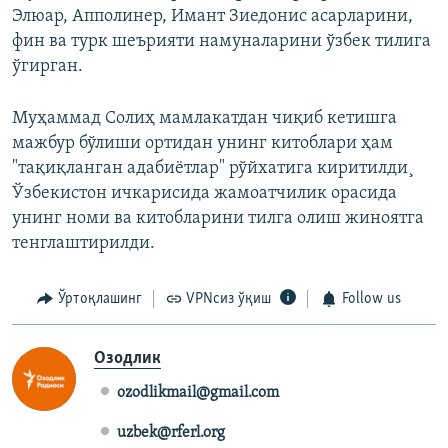
Элюар, Апполинер, Имант Зиедонис асарларини,
фин ва турк шеърияти намуналарини ўзбек тилига
ўгирган.
Муҳаммад Солиҳ мамлакатдан чиқиб кетишга
мажбур бўлиши ортидан унинг китоблари ҳам
"тақиқланган адабиëтлар" рўйхатига киритилди¸
Ўзбекистон ичкарисида жамоатчилик орасида
унинг номи ва китобларини тилга олиш жиноятга
тенглаштирилди.
Ўртоқлашинг
VPNсиз ўқиш
Follow us
Озодлик
ozodlikmail@gmail.com
uzbek@rferl.org