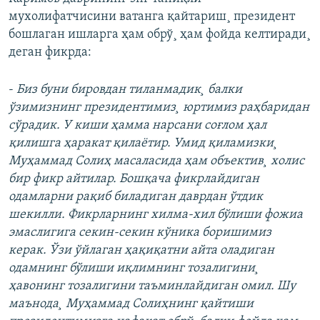
мухолифатчисини ватанга қайтариш¸ президент
бошлаган ишларга ҳам обрў¸ ҳам фойда келтиради¸
деган фикрда:
-
Биз буни бировдан тиланмадик¸ балки
ўзимизнинг президентимиз¸ юртимиз раҳбаридан
сўрадик. У киши ҳамма нарсани соғлом ҳал
қилишга ҳаракат қилаëтир. Умид қиламизки¸
Муҳаммад Солиҳ масаласида ҳам объектив¸ холис
бир фикр айтилар. Бошқача фикрлайдиган
одамларни рақиб биладиган даврдан ўтдик
шекилли. Фикрларнинг хилма-хил бўлиши фожиа
эмаслигига секин-секин кўника боришимиз
керак. Ўзи ўйлаган ҳақиқатни айта оладиган
одамнинг бўлиши иқлимнинг тозалигини¸
ҳавонинг тозалигини таъминлайдиган омил. Шу
маънода¸ Муҳаммад Солиҳнинг қайтиши