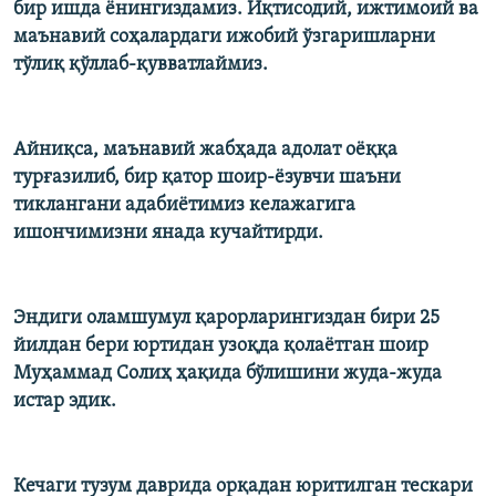
бир ишда ёнингиздамиз. Иқтисодий, ижтимоий ва
маънавий соҳалардаги ижобий ўзгаришларни
тўлиқ қўллаб-қувватлаймиз.
Айниқса, маънавий жабҳада адолат оёққа
турғазилиб, бир қатор шоир-ёзувчи шаъни
тиклангани адабиётимиз келажагига
ишончимизни янада кучайтирди.
Эндиги оламшумул қарорларингиздан бири 25
йилдан бери юртидан узоқда қолаётган шоир
Муҳаммад Солиҳ ҳақида бўлишини жуда-жуда
истар эдик.
Кечаги тузум даврида орқадан юритилган тескари