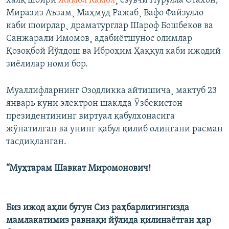
халқ шоири
Жамол Камол
¸ ëзувчи Нурулла Отахон,
Миразиз Аъзам¸ Маҳмуд Ражаб¸ Вафо Файзулло
каби шоирлар¸ драматурглар Шароф Бошбеков ва
Санжарали Имомов¸ адабиëтшунос олимлар
Қозоқбой Йўлдош ва Иброҳим Ҳаққул каби ижодий
зиëлилар номи бор.
Муаллифларнинг Озодликка айтишича¸ мактуб 23
январь куни электрон шаклда Ўзбекистон
президентининг виртуал қабулхонасига
жўнатилган ва унинг қабул қилиб олингани расман
тасдиқланган.
“Муҳтарам Шавкат Миромонович!
Биз ижод аҳли бугун Сиз раҳбарлигингизда
мамлакатимиз равнақи йўлида қилинаётган ҳар