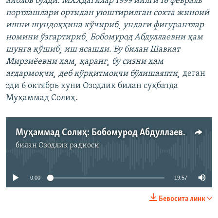
айблов бўлди. МХХдагилар 1999 йилги 16 февраль
портлашлари ортидан уюштирилган сохта жиноий
ишни шундоққина кўчириб¸ ундаги фигурантлар
номини ўзгартириб¸ Бобомурод Абдуллаевни ҳам
шунга қўшиб¸ иш ясашди. Бу билан Шавкат
Мирзиëевни ҳам¸ қаранг¸ бу сизни ҳам
ағдармоқчи¸ деб қўрқитмоқчи бўлишаяпти¸
деган
эди 6 октябрь куни Озодлик билан суҳбатда
Муҳаммад Солиҳ.
Муҳаммад Солиҳ: Бобомурод Абдуллаев иши мени ватанга қайтармаслик учун уюштирилган фитна!
билан
Озодлик радиоси
Айни дамда медиа-манба мавжуд эмас
0:00
19:57
Бевосита линк