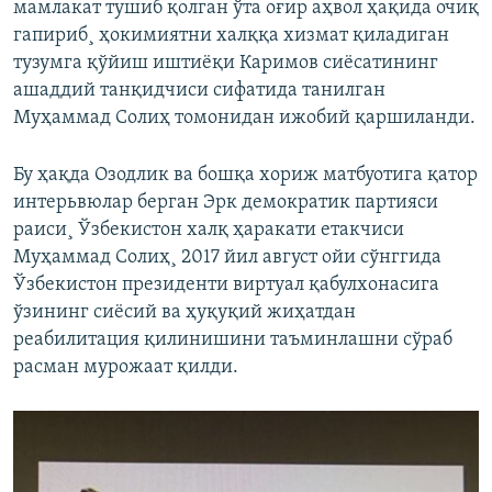
мамлакат тушиб қолган ўта оғир аҳвол ҳақида очиқ
гапириб¸ ҳокимиятни халққа хизмат қиладиган
тузумга қўйиш иштиëқи Каримов сиëсатининг
ашаддий танқидчиси сифатида танилган
Муҳаммад Солиҳ томонидан ижобий қаршиланди.
Бу ҳақда Озодлик ва бошқа хориж матбуотига қатор
интерьвюлар берган Эрк демократик партияси
раиси¸ Ўзбекистон халқ ҳаракати етакчиси
Муҳаммад Солиҳ¸ 2017 йил август ойи сўнггида
Ўзбекистон президенти виртуал қабулхонасига
ўзининг сиëсий ва ҳуқуқий жиҳатдан
реабилитация қилинишини таъминлашни сўраб
расман мурожаат қилди.