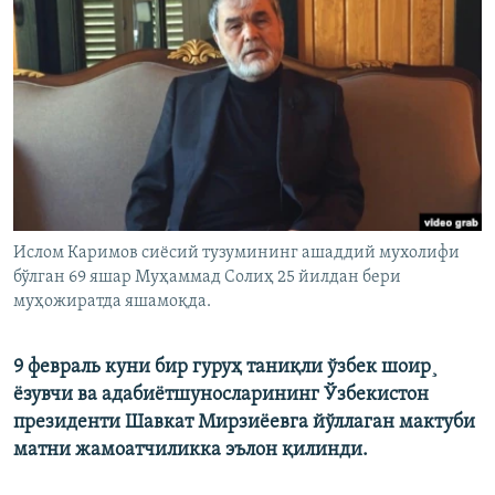
Ислом Каримов сиëсий тузумининг ашаддий мухолифи
бўлган 69 яшар Муҳаммад Солиҳ 25 йилдан бери
муҳожиратда яшамоқда.
9 февраль куни бир гуруҳ таниқли ўзбек шоир¸
ëзувчи ва адабиëтшуносларининг Ўзбекистон
президенти Шавкат Мирзиëевга йўллаган мактуби
матни жамоатчиликка эълон қилинди.