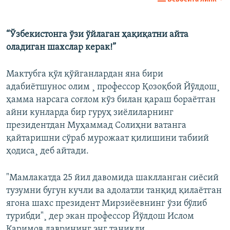
“Ўзбекистонга ўзи ўйлаган ҳақиқатни айта
оладиган шахслар керак!”
Мактубга қўл қўйганлардан яна бири
адабиëтшунос олим ¸ профессор Қозоқбой Йўлдош¸
ҳамма нарсага соғлом кўз билан қараш бораëтган
айни кунларда бир гуруҳ зиëлиларнинг
президентдан Муҳаммад Солиҳни ватанга
қайтаришни сўраб мурожаат қилишини табиий
ҳодиса¸ деб айтади.
"Мамлакатда 25 йил давомида шаклланган сиëсий
тузумни бугун кучли ва адолатли танқид қилаëтган
ягона шахс президент Мирзиëевнинг ўзи бўлиб
турибди"¸ дер экан профессор Йўлдош Ислом
Каримов даврининг энг таниқли