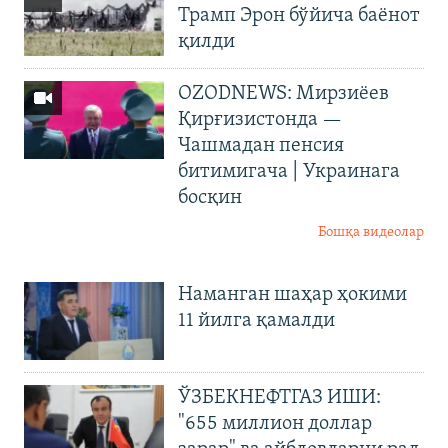
Трамп Эрон бўйича баёнот
қилди
OZODNEWS: Мирзиёев
Қирғизистонда —
Чашмадан пенсия
битимигача | Украинага
босқин
Бошқа видеолар
Наманган шаҳар ҳокими
11 йилга қамалди
ЎЗБЕКНЕФТГАЗ ИШИ:
"655 миллион доллар