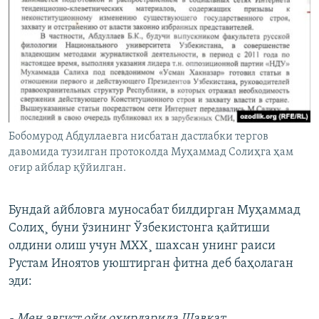
Бобомурод Абдуллаевга нисбатан дастлабки тергов
давомида тузилган протоколда Муҳаммад Солиҳга ҳам
оғир айблар қўйилган.
Бундай айбловга муносабат билдирган Муҳаммад
Солиҳ¸ буни ўзининг Ўзбекистонга қайтиши
олдини олиш учун МХХ¸ шахсан унинг раиси
Рустам Иноятов уюштирган фитна деб баҳолаган
эди:
-
Мен август ойи охирларида Шавкат