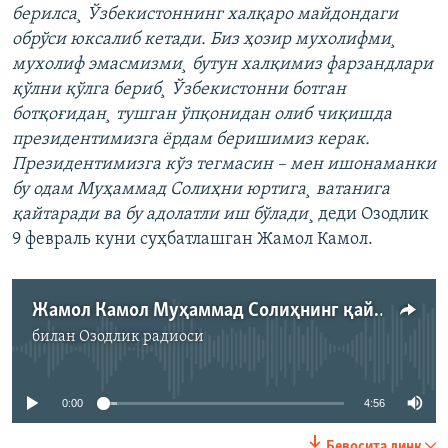
берилса¸ Ўзбекистоннинг халқаро майдондаги
обрўси юксалиб кетади. Биз ҳозир мухолифми¸
мухолиф эмасмизми¸ бутун халқимиз фарзандлари
қўлни қўлга бериб¸ Ўзбекистонни ботган
ботқоғидан¸ тушган ўпқонидан олиб чиқишда
президентимизга ëрдам беришимиз керак.
Президентимизга кўз тегмасин – мен ишонаманки
бу одам Муҳаммад Солиҳни юртига¸ ватанига
қайтаради ва бу адолатли иш бўлади
¸ деди Озодлик
9 февраль куни суҳбатлашган Жамол Камол.
Жамол Камол Муҳаммад Солиҳнинг қайтиши муҳимлиги ҳақида
билан
Озодлик радиоси
Айни дамда медиа-манба мавжуд эмас
0:00
4:56
Бевосита линк