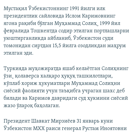
Мустақил Ўзбекистоннинг 1991 йилги илк
президентлик сайловида Ислом Каримовнинг
ягона рақиби бўлган Муҳаммад Солиҳ¸
1999 йил
февралида Тошкентда содир этилган портлашларни
уюштирганликда айбланиб, Ўзбекистон суди
томонидан сиртдан 15,5 йилга озодликдан маҳрум
этилган эди.
Туркияда муҳожирaтда яшаб келаëтган Солиҳнинг
ўзи¸ қолаверса халқаро ҳуқуқ ташкилотлари,
кўплаб хориж ҳукуматлари Муҳаммад Солиҳни
сиëсий фаолияти учун таъқибга учраган шахс деб
билади ва Каримов давридаги суд ҳукмини сиëсий
жазо ўлароқ баҳолаган.
Президент Шавкат Мирзиëев 31 январь куни
Ўзбекистон МХХ раиси генерал Рустам Иноятовни