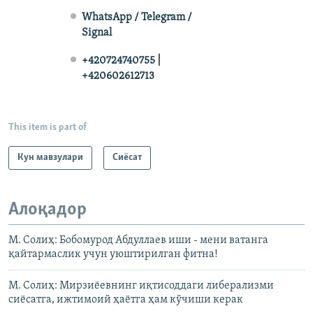
WhatsApp / Telegram /
Signal
+420724740755 |
+420602612713
This item is part of
Кун мавзулари
Сиёсат
Алоқадор
М. Солиҳ: Бобомурод Абдуллаев иши - мени ватанга
қайтармаслик учун уюштирилган фитна!
М. Солиҳ: Мирзиёевнинг иқтисоддаги либерализми
сиёсатга, ижтимоий ҳаётга ҳам кўчиши керак