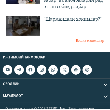
зарар" ва айбловларни рад
этган собиқ раҳбар
"Шармандали ҳокимлар?"
Бошқа мақолалар
ИЖТИМОИЙ ТАРМОҚЛАР
ОЗОДЛИК
МАЪЛУМОТ
Озодлик радиоси © 2026 RFE/RL, Inc. | Барча ҳуқуқлар