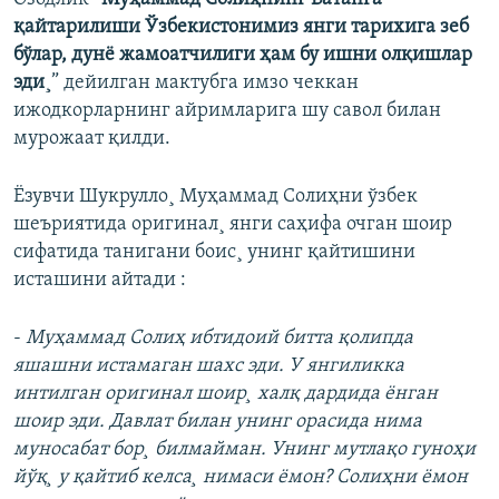
қайтарилиши Ўзбекистонимиз янги тарихига зеб
бўлар, дунё жамоатчилиги ҳам бу ишни олқишлар
эди¸
” дейилган мактубга имзо чеккан
ижодкорларнинг айримларига шу савол билан
мурожаат қилди.
Ëзувчи Шукрулло¸ Муҳаммад Солиҳни ўзбек
шеъриятида оригинал¸ янги саҳифа очган шоир
сифатида танигани боис¸ унинг қайтишини
исташини айтади :
-
Муҳаммад Солиҳ ибтидоий битта қолипда
яшашни истамаган шахс эди. У янгиликка
интилган оригинал шоир¸ халқ дардида ëнган
шоир эди. Давлат билан унинг орасида нима
муносабат бор¸ билмайман. Унинг мутлақо гуноҳи
йўқ¸ у қайтиб келса¸ нимаси ëмон? Солиҳни ëмон