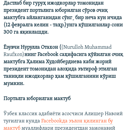
Дастлаб бир гуруҳ ижодкорлар томонидан
президент порталига юборилган сўров очиқ
мактубга айланганидан сўнг¸ бир неча кун ичида
(12 февралга келин - таҳр.)унга қўшилганлар сони
300 га яқинлашди.
Ëзувчи Нурулла Отахон (
(Nurulloh Muhammad
Raufxon)​
нинг Facebook саҳифасига қўйилган очиқ
мактубга Ҳалима Худойбердиева каби жорий
президент томонидан алоҳида эътироф этилган
таниқли ижодкорлар ҳам қўшилганини кўриш
мумкин.
Порталга юборилган мактуб
Ўзбек классик адабиëти асосчиси Алишер Навоий
туғилган кунда
Facebookда эълон қилинган бу
мактуб
муаллифлари президентдан замонавий