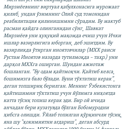
Мирзиëевнинг виртуал қабулхонасига мурожаат
қилиб¸ ундан ўзимнинг Олий суд томонидан
реабилитация қилинишимни сўрадим. Бу мактуб
расман қайдга олинганидан сўнг¸ Шавкат
Мирзиëев уни ҳуқуқий мақомда ечиш учун Ички
ишлар вазирлигига юборган¸ деб эшитдим. Бу
вазирликда ўтирган иноятовчилар (МХХ раиси
Рустам Иноятов назарда тутилмоқда – таҳр.) уни
дарҳол МХХга оширган. Шундан ажиотаж
бошланган. “Бу одам қайтмоқчи. Қайтиб келса¸
бошимизга бало бўлади. Буни тўхтатиш керак”¸
деган топшириқ берилган. Менинг Ўзбекистонга
қайтишимни тўхтатиш учун йўлимга ниҳоятда
катта тўсиқ топиш керак эди. Бир ой ичида
анчадан бери кузатувда бўлган Бобомуродни
ҳибсга олишди. Ўйлаб топилган қўрқинчли тўсиқ¸
яна шу "ҳокимиятни ағдариш"¸ деган абсурд