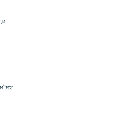
ди
и”ни