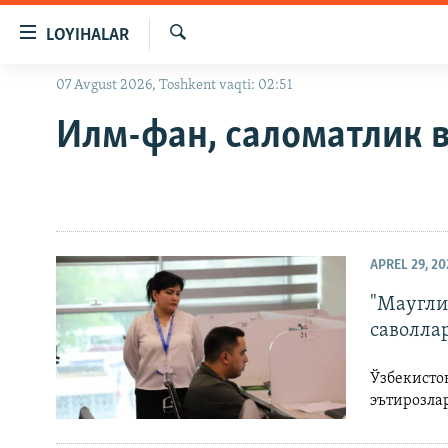
Линклар
LOYIHALAR
Бош
мавзуларга
Излаш
07 Avgust 2026, Toshkent vaqti: 02:51
OZODLIK SURISHTIRUVLARI
ўтинг
Асосий
OZODVIDEO
Илм-фан, саломатлик в
навигацияга
OZODARXIV
ўтинг
Қидиришга
ўтинг
APREL 29, 20
"Маугли
саволла
Ўзбекисто
эътирозла