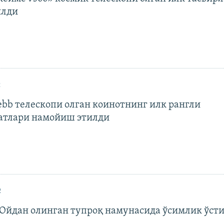
илди
2
ebb телескопи олган коинотнинг илк рангли
атлари намойиш этилди
2
 Ойдан олинган тупроқ намунасида ўсимлик ўст