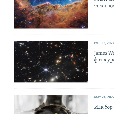
эълон қ
IYUL 13, 202
James W
фотосур
MAY 24, 202
Илк бор