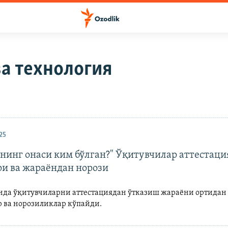
а технология
25
нинг онаси ким бўлган?" Ўқитувчилар аттестаци
ри ва жараёндан норози
нда ўқитувчиларни аттестациядан ўтказиш жараёни ортидан
р ва норозиликлар кўпайди.