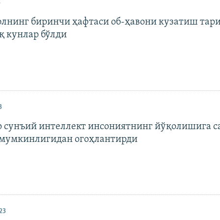
3
лнинг биринчи ҳафтаси об-ҳавони кузатиш тар
қ кунлар бўлди
3
 сунъий интеллект инсониятнинг йўқолишига с
мумкинлигидан огоҳлантирди
23