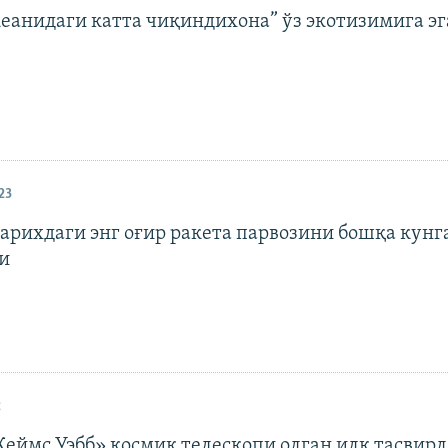
кеанидаги катта чиқиндихона” ўз экотизимига эг
23
тарихдаги энг оғир ракета парвозини бошқа кунг
и
2
еймс Уэбб» космик телескопи олган илк тасвир