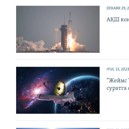
DEKABR 29, 
АҚШ кои
IYUL 13, 202
“Жеймс 
суратга