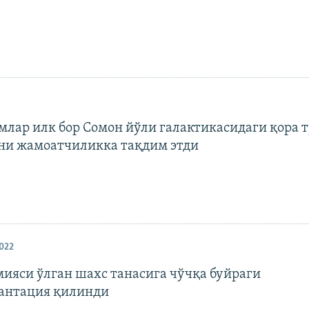
млар илк бор Сомон йўли галактикасидаги қора 
ни жамоатчиликка тақдим этди
2022
ияси ўлган шахс танасига чўчқа буйраги
антация қилинди