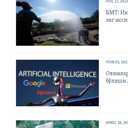
IYUL 12, 202
БМТ: Ию
энг исси
IYUN 01, 202
Олимлар
бўлиши 
APREL 18, 20