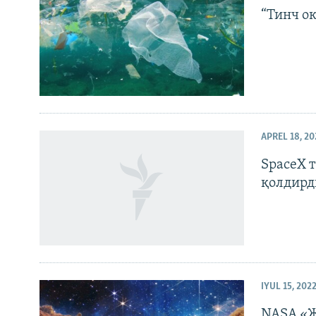
“Тинч о
APREL 18, 20
SpaceX 
қолдирд
IYUL 15, 202
NASA «Ж