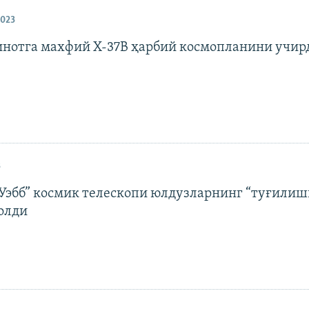
2023
нотга махфий X-37B ҳарбий космопланини учир
3
Уэбб” космик телескопи юлдузларнинг “туғилиш
 олди