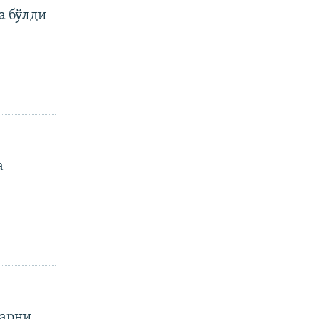
а бўлди
а
ларни