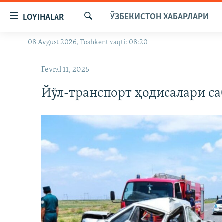
Линклар
ЎЗБЕКИСТОН ХАБАРЛАРИ
LOYIHALAR
Бош
мавзуларга
Излаш
08 Avgust 2026, Toshkent vaqti: 08:20
OZODLIK SURISHTIRUVLARI
ўтинг
Асосий
OZODVIDEO
Fevral 11, 2025
навигацияга
OZODARXIV
ўтинг
Йўл-транспорт ҳодисалари с
Қидиришга
ўтинг