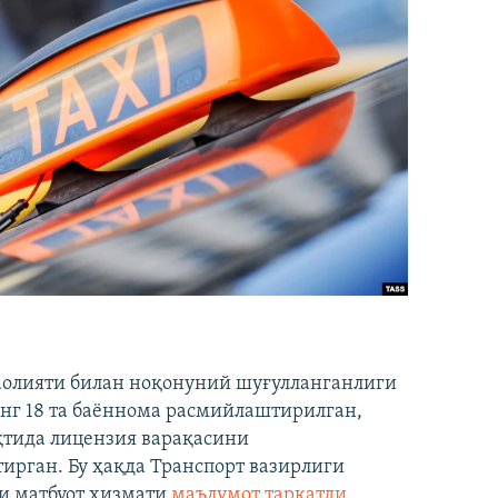
аолияти билан ноқонуний шуғулланганлиги
нг 18 та баённома расмийлаштирилган,
ақтида лицензия варақасини
рган. Бу ҳақда Транспорт вазирлиги
и матбуот хизмати
маълумот тарқатди
.