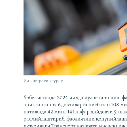
Иллюстратив сурат
Ўзбекистонда 2024 йилда йўловчи ташиш ф
аниқланган ҳайдовчиларга нисбатан 108 ми
натижада 42 минг 141 нафар ҳайдовчи ўз в
расмийлаштириб, фаолиятини қонунийлашти
ҳузуридаги Транспорт назорати инспекцияс