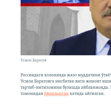
Усмон Баратов
Россиядаги колонияда жазо муддатини ўтаё
Усмон Баратовга нисбатан янги жиноят иши
тартиб-интизомини бузишда айбланмоқда. Б
томонидан
ёйинланган
хатида айтилган.