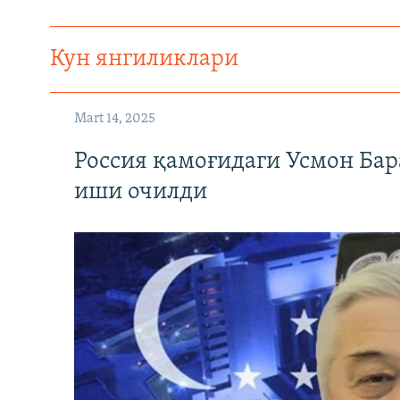
Кун янгиликлари
Mart 14, 2025
Россия қамоғидаги Усмон Бар
иши очилди