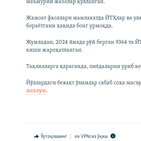
маъмурий жазолар қўлланган.
Жамоат фаоллари мамлакатда ЙТҲлар ва ула
бораётгани ҳақида бонг урмоқда.
Жумладан, 2024 йилда рўй берган 9364 та Й
киши жароҳатланган.
Таҳлилларга қараганда, пиёдаларни уриб к
Йўллардаги бевақт ўлимлар сабаб соҳа масъ
маълум
.
Ўртоқлашинг
VPNсиз ўқиш