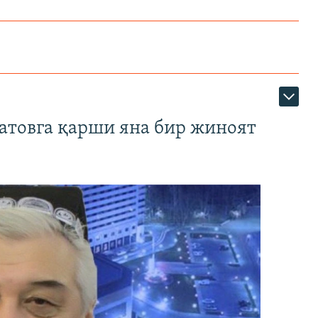
атовга қарши яна бир жиноят