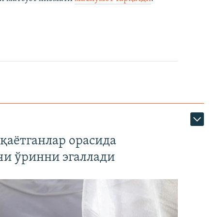
қаётганлар орасида
чи ўринни эгаллади