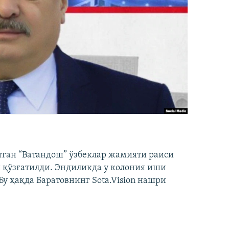
тган “Ватандош” ўзбеклар жамияти раиси
 қўзғатилди. Эндиликда у колония иши
у ҳақда Баратовнинг Sota.Vision нашри