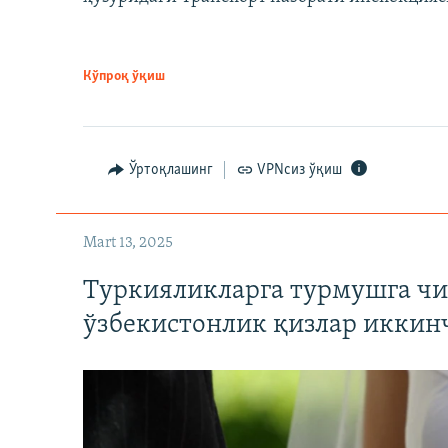
Кўпроқ ўқиш
Ўртоқлашинг
VPNсиз ўқиш
Mart 13, 2025
Туркияликларга турмушга чи
ўзбекистонлик қизлар иккин