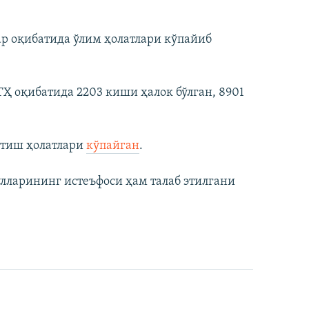
р оқибатида ўлим ҳолатлари кўпайиб
ТҲ оқибатида 2203 киши ҳалок бўлган, 8901
етиш ҳолатлари
кўпайган
.
улларининг истеъфоси ҳам талаб этилгани