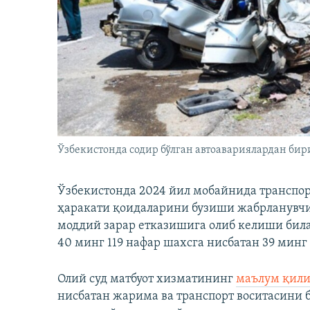
Ўзбекистонда содир бўлган автоавариялардан бир
Ўзбекистонда 2024 йил мобайнида транспор
ҳаракати қоидаларини бузиши жабрланувчи
моддий зарар етказишига олиб келиши бил
40 минг 119 нафар шахсга нисбатан 39 минг
Олий суд матбуот хизматининг
маълум қил
нисбатан жарима ва транспорт воситасини