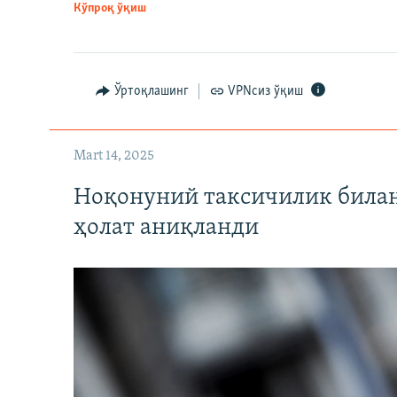
Кўпроқ ўқиш
Ўртоқлашинг
VPNсиз ўқиш
Mart 14, 2025
Ноқонуний таксичилик билан
ҳолат аниқланди