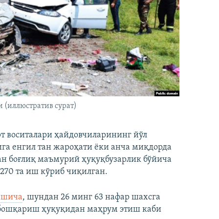
и (иллюстратив сурат)
т воситалари ҳайдовчиларининг йўл
га енгил тан жароҳати ёки анча миқдорда
ан боғлиқ маъмурий ҳуқуқбузарлик бўйича
 270 та иш кўриб чиқилган.
ишича
, шундан 26 минг 63 нафар шахсга
 бошқариш ҳуқуқидан маҳрум этиш каби