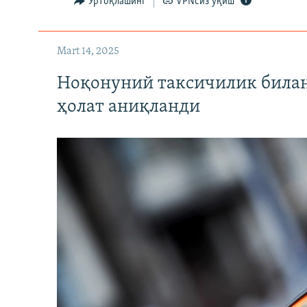
Ўртоқлашинг
VPNсиз ўқиш
Mart 14, 2025
Ноқонуний таксичилик билан
ҳолат аниқланди