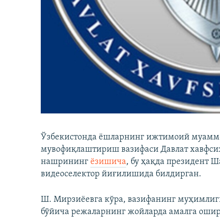
Ўзбекистонда ёшларнинг ижтимоий муамм
мувофиқлаштириш вазифаси Давлат хавфсиз
нашрининг
ёзишича
, бу ҳақда президент 
видеоселектор йиғилишида билдирган.
Ш. Мирзиёевга кўра, вазифанинг муҳимлиг
бўйича режаларнинг жойларда амалга оши