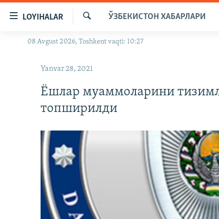
Линклар
ЎЗБЕКИСТОН ХАБАРЛАРИ
LOYIHALAR
Бош
мавзуларга
Излаш
08 Avgust 2026, Toshkent vaqti: 10:27
OZODLIK SURISHTIRUVLARI
ўтинг
Асосий
OZODVIDEO
Yanvar 28, 2021
навигацияга
OZODARXIV
ўтинг
Ёшлар муаммоларини тизимл
Қидиришга
топширилди
ўтинг