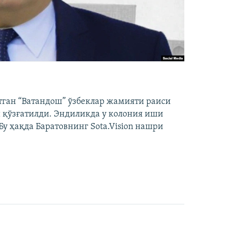
тган “Ватандош” ўзбеклар жамияти раиси
 қўзғатилди. Эндиликда у колония иши
у ҳақда Баратовнинг Sota.Vision нашри