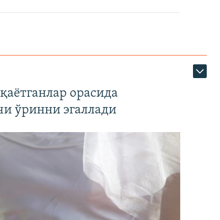
қаётганлар орасида
чи ўринни эгаллади