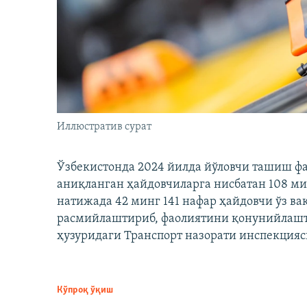
Иллюстратив сурат
Ўзбекистонда 2024 йилда йўловчи ташиш ф
аниқланган ҳайдовчиларга нисбатан 108 ми
натижада 42 минг 141 нафар ҳайдовчи ўз в
расмийлаштириб, фаолиятини қонунийлашти
ҳузуридаги Транспорт назорати инспекцияс
Кўпроқ ўқиш