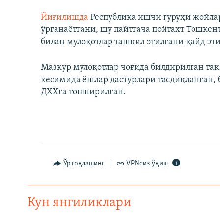
Йиғилишда
Республика ишчи гуруҳи жойла
ўрганаётгани, шу пайтгача пойтахт Тошкент
билан мулоқотлар ташкил этилгани қайд эти
Мазкур мулоқотлар чоғида билдирилган так
кесимида ёшлар дастурлари тасдиқланган,
ДХХга топширилган.
Ўртоқлашинг
VPNсиз ўқиш
Кун янгиликлари