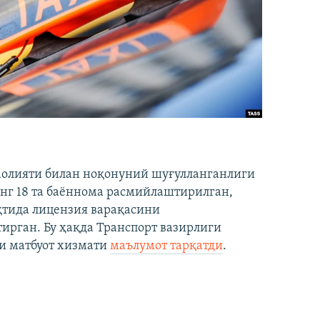
аолияти билан ноқонуний шуғулланганлиги
нг 18 та баённома расмийлаштирилган,
ақтида лицензия варақасини
рган. Бу ҳақда Транспорт вазирлиги
и матбуот хизмати
маълумот тарқатди
.