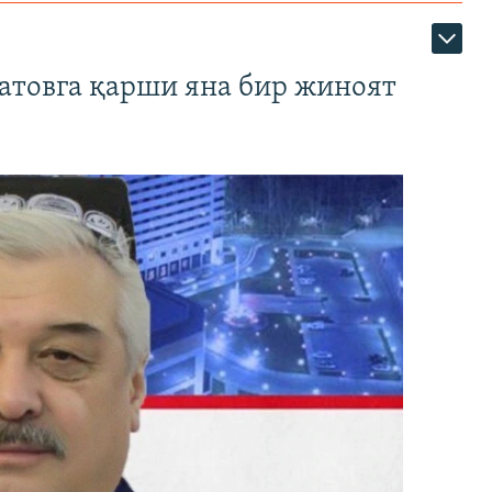
атовга қарши яна бир жиноят