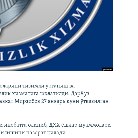
оларини тизимли ўрганиш ва
лик хизматига юклатилди. Дарё.уз
Шавкат Мирзиёев 27 январь куни ўтказилган
и инобатга олиниб, ДХХ ёшлар муаммолари
рилишини назорат қилади.