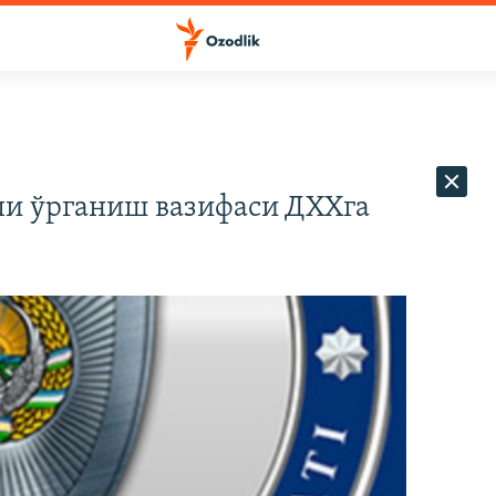
и ўрганиш вазифаси ДХХга