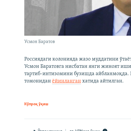
Усмон Баратов
Россиядаги колонияда жазо муддатини ўтаё
Усмон Баратовга нисбатан янги жиноят иши
тартиб-интизомини бузишда айбланмоқда. Б
томонидан
ёйинланган
хатида айтилган.
Кўпроқ ўқиш