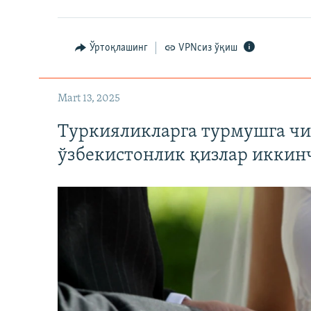
Ўртоқлашинг
VPNсиз ўқиш
Mart 13, 2025
Туркияликларга турмушга чи
ўзбекистонлик қизлар иккин