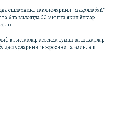
рда ёшларнинг таклифларини “маҳаллабай”
 ва 6 та вилоятда 50 мингга яқин ёшлар
лган.
лиф ва истаклар асосида туман ва шаҳарлар
 бу дастурларнинг ижросини таъминлаш