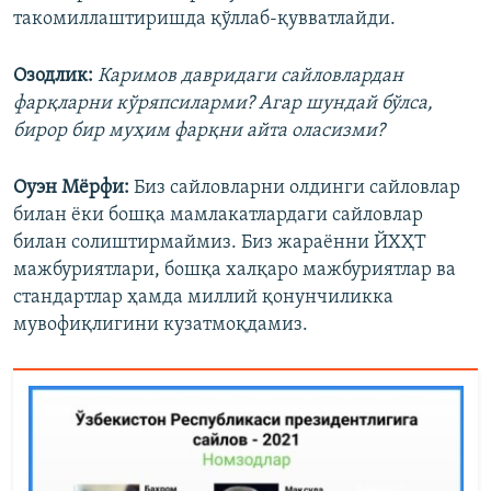
такомиллаштиришда қўллаб-қувватлайди.
Озодлик:
Каримов давридаги сайловлардан
фарқларни кўряпсиларми? Агар шундай бўлса,
бирор бир муҳим фарқни айта оласизми?
Оуэн Мёрфи:
Биз сайловларни олдинги сайловлар
билан ёки бошқа мамлакатлардаги сайловлар
билан солиштирмаймиз. Биз жараённи ЙХҲТ
мажбуриятлари, бошқа халқаро мажбуриятлар ва
стандартлар ҳамда миллий қонунчиликка
мувофиқлигини кузатмоқдамиз.