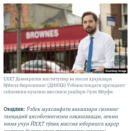
ЕХҲТ Демократик институтлар ва инсон ҳуқуқлари
бўйича бюросининг (ДИИҲБ) Ўзбекистондаги президент
сайловини кузатиш миссияси раҳбари Оуэн Мёрфи.
Озодлик:
Ўзбек мухолифати вакиллари сизнинг
танқидий ҳисоботингизни олқишлашди, лекин
нима учун ЙХҲТ тўлиқ миссия юборишга қарор