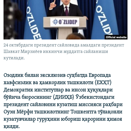
24 октябрдаги президент сайловида амалдаги президент
Шавкат Мирзиёев иккинчи муддатга сайланиши
кутилади.
Озодлик билан эксклюзив суҳбатда Европада
хавфсизлик ва ҳамкорлик ташкилоти (ЕХҲТ)
Демократик институтлар ва инсон ҳуқуқлари
бўйича бюросининг (ДИИҲБ) Ўзбекистондаги
президент сайловини кузатиш миссияси раҳбари
Оуэн Мёрфи ташкилотнинг Тошкентга тўлақонли
кузатувчилар гуруҳини юбориш қарорини ҳимоя
қилди.