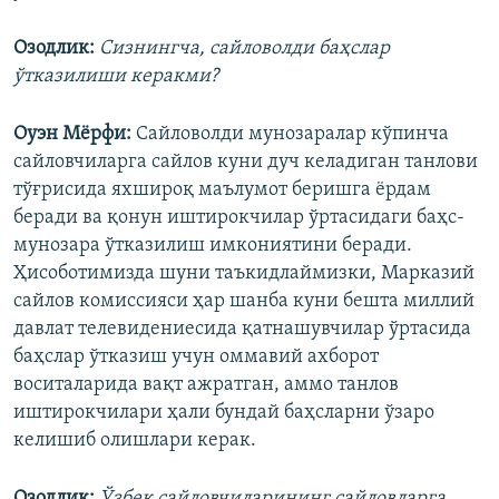
Озодлик:
Сизнингча, сайловолди баҳслар
ўтказилиши керакми?
Оуэн Мёрфи:
Сайловолди мунозаралар кўпинча
сайловчиларга сайлов куни дуч келадиган танлови
тўғрисида яхшироқ маълумот беришга ёрдам
беради ва қонун иштирокчилар ўртасидаги баҳс-
мунозара ўтказилиш имкониятини беради.
Ҳисоботимизда шуни таъкидлаймизки, Марказий
сайлов комиссияси ҳар шанба куни бешта миллий
давлат телевидениесида қатнашувчилар ўртасида
баҳслар ўтказиш учун оммавий ахборот
воситаларида вақт ажратган, аммо танлов
иштирокчилари ҳали бундай баҳсларни ўзаро
келишиб олишлари керак.
Озодлик:
Ўзбек сайловчиларининг сайловларга