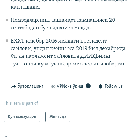
қатнашади.
Номзодларнинг ташвиқот кампанияси 20
сентябрдан буён давом этмоқда.
ЕХХТ илк бор 2016 йилдаги президент
сайлови, ундан кейин эса 2019 йил декабрида
ўтган парламент сайловига ДИИҲБнинг
тўлақонли кузатувчилар миссиясини юборган.
Ўртоқлашинг
VPNсиз ўқиш
Follow us
This item is part of
Кун мавзулари
Минтақа