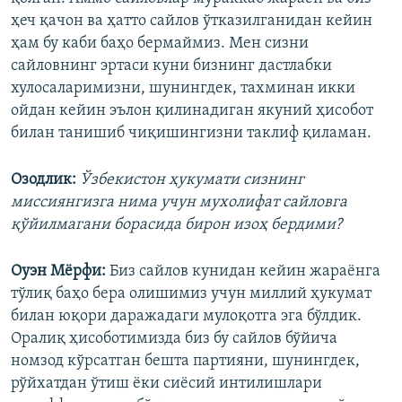
ҳеч қачон ва ҳатто сайлов ўтказилганидан кейин
ҳам бу каби баҳо бермаймиз. Мен сизни
сайловнинг эртаси куни бизнинг дастлабки
хулосаларимизни, шунингдек, тахминан икки
ойдан кейин эълон қилинадиган якуний ҳисобот
билан танишиб чиқишингизни таклиф қиламан.
Озодлик:
Ўзбекистон ҳукумати сизнинг
миссиянгизга нима учун мухолифат сайловга
қўйилмагани борасида бирон изоҳ бердими?
Оуэн Мёрфи:
Биз сайлов кунидан кейин жараёнга
тўлиқ баҳо бера олишимиз учун миллий ҳукумат
билан юқори даражадаги мулоқотга эга бўлдик.
Оралиқ ҳисоботимизда биз бу сайлов бўйича
номзод кўрсатган бешта партияни, шунингдек,
рўйхатдан ўтиш ёки сиёсий интилишлари