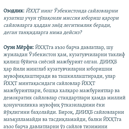
Озодлик:
ЙХҲТ нинг Ўзбекистонда сайловларни
кузатиш учун тўлақонли миссия юбориш қарори
сайловларга ҳаддан зиёд легитимлик беради,
деган танқидларга нима дейсиз?
Оуэн Мёрфи:
ЙХҲТга аъзо барча давлатлар, шу
жумладан Ўзбекистон ҳам, кузатувчиларни таклиф
қилиш бўйича сиёсий мажбурият олган. ДИИҲБ
ҳар йили минглаб кузатувчиларни юборишни
мувофиқлаштиради ва ташкиллаштиради, улар
ЙХҲТ минтақасидаги сайловлар ЙХҲТ
мажбуриятлари, бошқа халқаро мажбуриятлар ва
демократик сайловлар стандартлари ҳамда миллий
қонунчиликка мувофиқ ўтказиладими ёки
йўқлигини баҳолайди. Бироқ, ДИИҲБ сайловларни
маъқулламайди ва тасдиқламайди, балки ЙХҲТга
аъзо барча давлатларни ўз сайлов тизимини