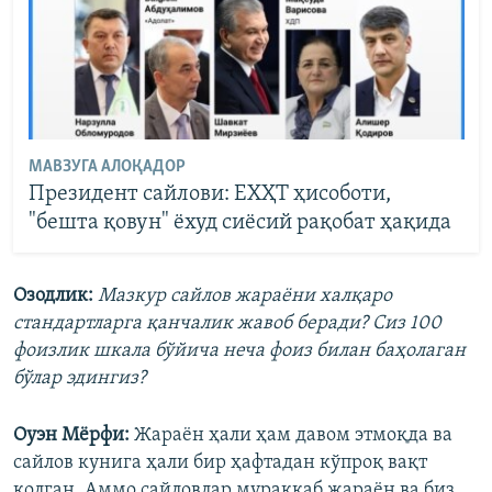
МАВЗУГА АЛОҚАДОР
Президент сайлови: ЕХҲТ ҳисоботи,
"бешта қовун" ёхуд сиёсий рақобат ҳақида
Озодлик:
Мазкур сайлов жараёни халқаро
стандартларга қанчалик жавоб беради? Сиз 100
фоизлик шкала бўйича неча фоиз билан баҳолаган
бўлар эдингиз?
Оуэн Мёрфи:
Жараён ҳали ҳам давом этмоқда ва
сайлов кунига ҳали бир ҳафтадан кўпроқ вақт
қолган. Аммо сайловлар мураккаб жараён ва биз