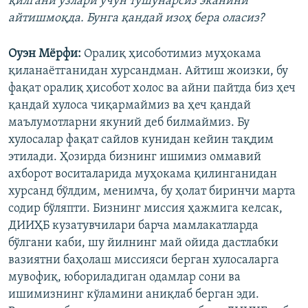
қилгани ўзлари учун тушунарсиз эканини
айтишмоқда. Бунга қандай изоҳ бера оласиз?
Оуэн Мёрфи:
Оралиқ ҳисоботимиз муҳокама
қиланаётганидан хурсандман. Айтиш жоизки, бу
фақат оралиқ ҳисобот холос ва айни пайтда биз ҳеч
қандай хулоса чиқармаймиз ва ҳеч қандай
маълумотларни якуний деб билмаймиз. Бу
хулосалар фақат сайлов кунидан кейин тақдим
этилади. Ҳозирда бизнинг ишимиз оммавий
ахборот воситаларида муҳокама қилинганидан
хурсанд бўлдим, менимча, бу ҳолат биринчи марта
содир бўляпти. Бизнинг миссия ҳажмига келсак,
ДИИҲБ кузатувчилари барча мамлакатларда
бўлгани каби, шу йилнинг май ойида дастлабки
вазиятни баҳолаш миссияси берган хулосаларга
мувофиқ, юбориладиган одамлар сони ва
ишимизнинг кўламини аниқлаб берган эди.