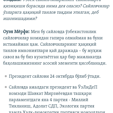
қизиқиши борасида нима дея оласиз? Сайловчилар
ўзларига ҳақиқий танлов тақдим этилган, деб
ишонишадими?
Оуэн Мёрфи:
Мен бу сайловда ўзбекистонлик
сайловчилар номидан гапира олмайман ва буни
истамайман ҳам. Сайловчиларнинг ҳақиқий
танлов имкониятлари қай даражада – бу муҳим
савол ва бу биз кузатаётган ҳар бир мамлакатда
баҳолашимизнинг асосий элементи ҳисобланади.
Президент сайлови 24 октябрда бўлиб ўтади.
Сайловда амалдаги президент ва ЎзЛиДеП
номзоди Шавкат Мирзиёевдан ташқари
парламентдаги яна 4 партия - Миллий
Тикланиш, Адолат СДП, Экологик партия
ҳамда Халқ-демократик партияси номзодлари