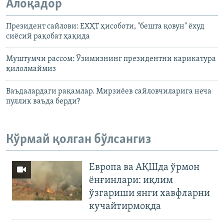
Алоқадор
Президент сайлови: ЕХҲТ ҳисоботи, "бешта қовун" ёхуд
сиёсий рақобат ҳақида
Муштумчи рассом: Ўзимизнинг президентни карикатура
қилолмаймиз
Ваъдалардаги рақамлар. Мирзиёев сайловчиларига неча
пуллик ваъда берди?
Кўрмай қолган бўлсангиз
Европа ва АҚШда ўрмон
ёнғинлари: иқлим
ўзгариши янги хавфларни
кучайтирмоқда