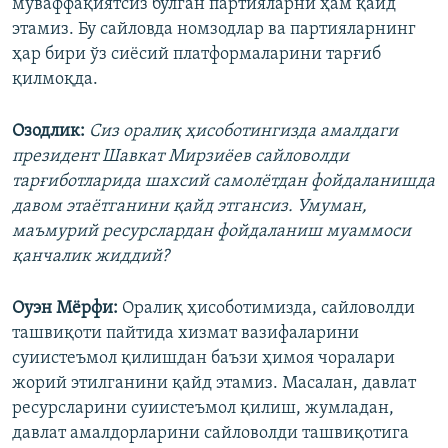
муваффақиятсиз бўлган партияларни ҳам қайд
этамиз. Бу сайловда номзодлар ва партияларнинг
ҳар бири ўз сиёсий платформаларини тарғиб
қилмоқда.
Озодлик:
Сиз оралиқ ҳисоботингизда амалдаги
президент Шавкат Мирзиёев сайловолди
тарғиботларида шахсий самолётдан фойдаланишда
давом этаётганини қайд этгансиз. Умуман,
маъмурий ресурслардан фойдаланиш муаммоси
қанчалик жиддий?
Оуэн Мёрфи:
Оралиқ ҳисоботимизда, сайловолди
ташвиқоти пайтида хизмат вазифаларини
суиистеъмол қилишдан баъзи ҳимоя чоралари
жорий этилганини қайд этамиз. Масалан, давлат
ресурсларини суиистеъмол қилиш, жумладан,
давлат амалдорларини сайловолди ташвиқотига