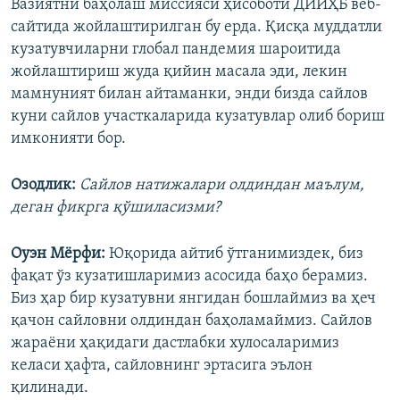
Вазиятни баҳолаш миссияси ҳисоботи ДИИҲБ веб-
сайтида жойлаштирилган бу ерда. Қисқа муддатли
кузатувчиларни глобал пандемия шароитида
жойлаштириш жуда қийин масала эди, лекин
мамнуният билан айтаманки, энди бизда сайлов
куни сайлов участкаларида кузатувлар олиб бориш
имконияти бор.
Озодлик:
Сайлов натижалари олдиндан маълум,
деган фикрга қўшиласизми?
Оуэн Мёрфи:
Юқорида айтиб ўтганимиздек, биз
фақат ўз кузатишларимиз асосида баҳо берамиз.
Биз ҳар бир кузатувни янгидан бошлаймиз ва ҳеч
қачон сайловни олдиндан баҳоламаймиз. Сайлов
жараёни ҳақидаги дастлабки хулосаларимиз
келаси ҳафта, сайловнинг эртасига эълон
қилинади.