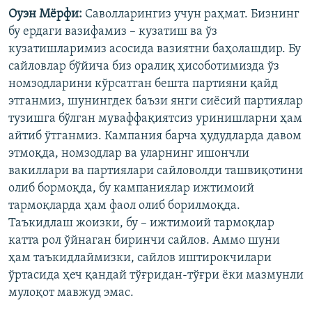
Оуэн Мёрфи:
Саволларингиз учун раҳмат. Бизнинг
бу ердаги вазифамиз – кузатиш ва ўз
кузатишларимиз асосида вазиятни баҳолашдир. Бу
сайловлар бўйича биз оралиқ ҳисоботимизда ўз
номзодларини кўрсатган бешта партияни қайд
этганмиз, шунингдек баъзи янги сиёсий партиялар
тузишга бўлган муваффақиятсиз уринишларни ҳам
айтиб ўтганмиз. Кампания барча ҳудудларда давом
этмоқда, номзодлар ва уларнинг ишончли
вакиллари ва партиялари сайловолди ташвиқотини
олиб бормоқда, бу кампаниялар ижтимоий
тармоқларда ҳам фаол олиб борилмоқда.
Таъкидлаш жоизки, бу – ижтимоий тармоқлар
катта рол ўйнаган биринчи сайлов. Аммо шуни
ҳам таъкидлаймизки, сайлов иштирокчилари
ўртасида ҳеч қандай тўғридан-тўғри ёки мазмунли
мулоқот мавжуд эмас.