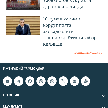
Ўзбекистон ҳукумати
даражасига чиқди
10 туман ҳокими
коррупцияга
алоқадорлиги
текширилаётгани хабар
қилинди
Бошқа мақолалар
ИЖТИМОИЙ ТАРМОҚЛАР
ОЗОДЛИК
МАЪЛУМОТ