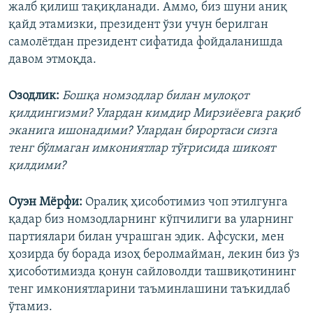
жалб қилиш тақиқланади. Аммо, биз шуни аниқ
қайд этамизки, президент ўзи учун берилган
самолётдан президент сифатида фойдаланишда
давом этмоқда.
Озодлик:
Бошқа номзодлар билан мулоқот
қилдингизми? Улардан кимдир Мирзиёевга рақиб
эканига ишонадими? Улардан бирортаси сизга
тенг бўлмаган имкониятлар тўғрисида шикоят
қилдими?
Оуэн Мёрфи:
Оралиқ ҳисоботимиз чоп этилгунга
қадар биз номзодларнинг кўпчилиги ва уларнинг
партиялари билан учрашган эдик. Афсуски, мен
ҳозирда бу борада изоҳ беролмайман, лекин биз ўз
ҳисоботимизда қонун сайловолди ташвиқотининг
тенг имкониятларини таъминлашини таъкидлаб
ўтамиз.