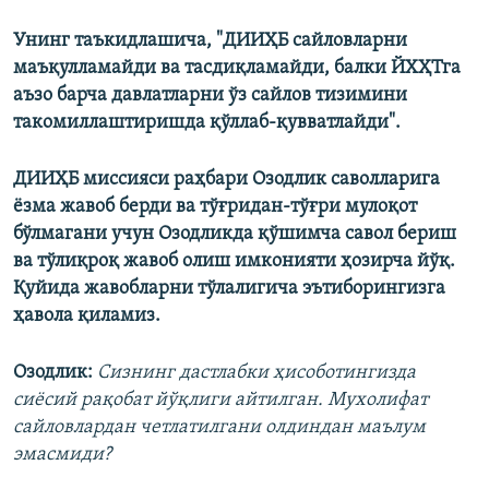
Унинг таъкидлашича, "ДИИҲБ сайловларни
маъқулламайди ва тасдиқламайди, балки ЙХҲТга
аъзо барча давлатларни ўз сайлов тизимини
такомиллаштиришда қўллаб-қувватлайди".
ДИИҲБ миссияси раҳбари Озодлик саволларига
ёзма жавоб берди ва тўғридан-тўғри мулоқот
бўлмагани учун Озодликда қўшимча савол бериш
ва тўлиқроқ жавоб олиш имконияти ҳозирча йўқ.
Қуйида жавобларни тўлалигича эътиборингизга
ҳавола қиламиз.
Озодлик:
Сизнинг дастлабки ҳисоботингизда
сиёсий рақобат йўқлиги айтилган. Мухолифат
сайловлардан четлатилгани олдиндан маълум
эмасмиди?