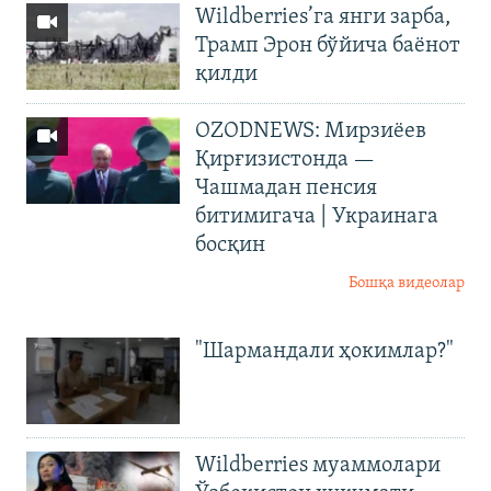
Wildberries’га янги зарба,
Трамп Эрон бўйича баёнот
қилди
OZODNEWS: Мирзиёев
Қирғизистонда —
Чашмадан пенсия
битимигача | Украинага
босқин
Бошқа видеолар
"Шармандали ҳокимлар?"
Wildberries муаммолари