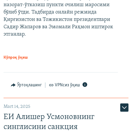
назорат-ўтказиш пункти очилиш маросими
бўлиб ўтди. Тадбирда онлайн режмида
Қирғизистон ва Тожикистон президентлари
Садир Жапаров ва Эмомали Раҳмон иштирок
этганлар.
Кўпроқ ўқиш
Ўртоқлашинг
VPNсиз ўқиш
Mart 14, 2025
ЕИ Алишер Усмоновнинг
синглисини санкция