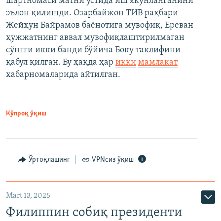
шартномаси матни устида иш якунланганини
эълон қилишди. Озарбайжон ТИВ раҳбари
Жейҳун Байрамов баёнотига мувофиқ, Ереван
ҳужжатнинг аввал мувофиқлаштирилмаган
сўнгги икки банди бўйича Боку таклифини
қабул қилган. Бу ҳақда ҳар
икки
мамлакат
хабарномаларида айтилган.
Кўпроқ ўқиш
Ўртоқлашинг
VPNсиз ўқиш
Mart 13, 2025
Филиппин собиқ президенти