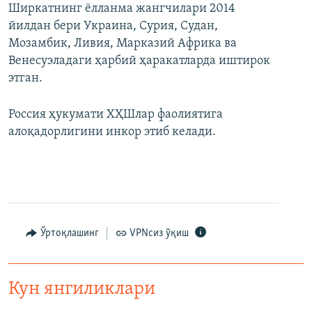
Ширкатнинг ёлланма жангчилари 2014
йилдан бери Украина, Сурия, Судан,
Мозамбик, Ливия, Марказий Африка ва
Венесуэладаги ҳарбий ҳаракатларда иштирок
этган.
Россия ҳукумати ХҲШлар фаолиятига
алоқадорлигини инкор этиб келади.
Ўртоқлашинг
VPNсиз ўқиш
Кун янгиликлари