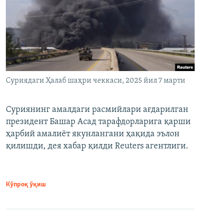
Суриядаги Ҳалаб шаҳри чеккаси, 2025 йил 7 марти
Суриянинг амалдаги расмийлари ағдарилган
президент Башар Асад тарафдорларига қарши
ҳарбий амалиёт якунлангани ҳақида эълон
қилишди, дея хабар қилди Reuters агентлиги.
Кўпроқ ўқиш