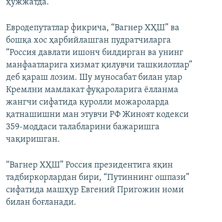
ҳужжатда.
Евродепутатлар фикрича, “Вагнер ХҲШ” ва
бошқа хос ҳарбийлашган пудратчиларга
“Россия давлати ишонч билдирган ва унинг
манфаатларига хизмат қилувчи ташкилотлар”
деб қараш лозим. Шу муносабат билан улар
Кремлни мамлакат фуқароларига ёлланма
жангчи сифатида қуролли можароларда
қатнашишни ман этувчи РФ Жиноят кодекси
359-моддаси талабларини бажаришга
чақиришган.
“Вагнер ХҲШ” Россия президентига яқин
тадбиркорлардан бири, “Путиннинг ошпази”
сифатида машҳур Евгений Пригожин номи
билан боғланади.