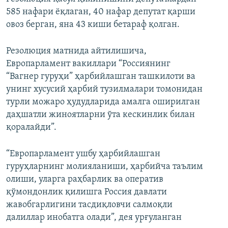
585 нафари ёқлаган, 40 нафар депутат қарши
овоз берган, яна 43 киши бетараф қолган.
Резолюция матнида айтилишича,
Европарламент вакиллари “Россиянинг
“Вагнер гуруҳи” ҳарбийлашган ташкилоти ва
унинг хусусий ҳарбий тузилмалари томонидан
турли можаро ҳудудларида амалга оширилган
даҳшатли жиноятларни ўта кескинлик билан
қоралайди”.
“Европарламент ушбу ҳарбийлашган
гуруҳларнинг молияланиши, ҳарбийча таълим
олиши, уларга раҳбарлик ва оператив
қўмондонлик қилишга Россия давлати
жавобгарлигини тасдиқловчи салмоқли
далиллар инобатга олади”, дея урғуланган