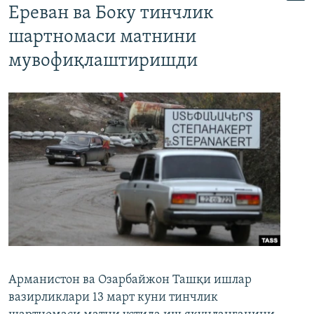
Ереван ва Боку тинчлик
шартномаси матнини
мувофиқлаштиришди
Арманистон ва Озарбайжон Ташқи ишлар
вазирликлари 13 март куни тинчлик