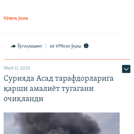
Кўпроқ ўқиш
Ўртоқлашинг
VPNсиз ўқиш
Mart 11, 2025
Сурияда Асад тарафдорларига
қарши амалиёт тугагани
очиқланди