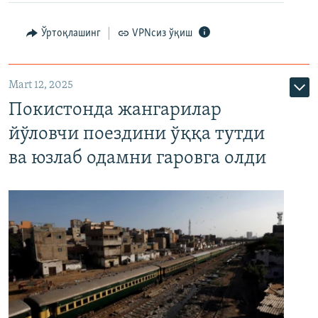
Ўртоқлашинг
VPNсиз ўқиш
Mart 12, 2025
Покистонда жангарилар
йўловчи поездини ўққа тутди
ва юзлаб одамни гаровга олди