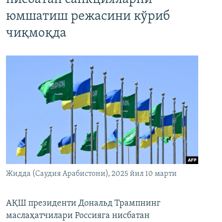
юмшатиш режасини кўриб
чиқмоқда
Жидда (Саудия Арабистони), 2025 йил 10 марти
АҚШ президенти Дональд Трампнинг
маслаҳатчилари Россияга нисбатан