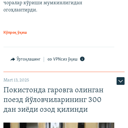
чоралар кўриши мумкинлигидан
огоҳлантирди.
Кўпроқ ўқиш
Ўртоқлашинг
VPNсиз ўқиш
Mart 13, 2025
Покистонда гаровга олинган
поезд йўловчиларининг 300
дан зиёди озод қилинди