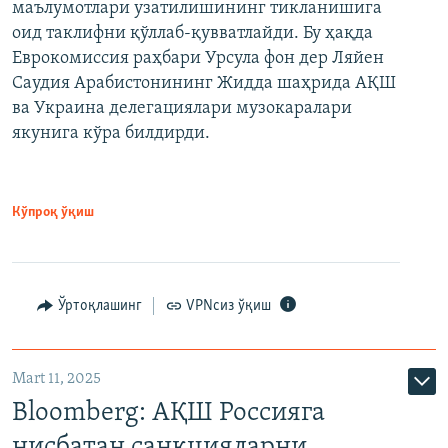
маълумотлари узатилишининг тикланишига
оид таклифни қўллаб-қувватлайди. Бу ҳақда
Еврокомиссия раҳбари Урсула фон дер Ляйен
Саудия Арабистонининг Жидда шаҳрида АҚШ
ва Украина делегациялари музокаралари
якунига кўра билдирди.
Кўпроқ ўқиш
Ўртоқлашинг
VPNсиз ўқиш
Mart 11, 2025
Bloomberg: АҚШ Россияга
нисбатан санкцияларни