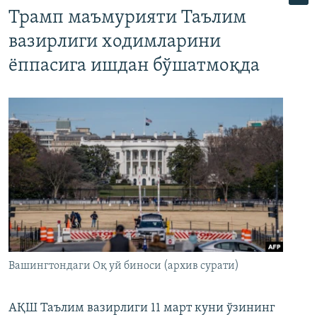
Трамп маъмурияти Таълим
вазирлиги ходимларини
ёппасига ишдан бўшатмоқда
Вашингтондаги Оқ уй биноси (архив сурати)
АҚШ Таълим вазирлиги 11 март куни ўзининг