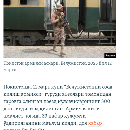
Покистон армияси аскари, Белужистон, 2025 йил 12
марти
Покистонда 11 март куни “Белужистонни озод
қилиш армияси” гуруҳи аъзолари томонидан
гаровга олинган поезд йўловчиларининг 300
дан зиёди озод қилинган. Армия вакили
амалиёт чоғида 33 нафар ҳужумчи
ўлдирилганини маълум қилди, дея
хабар