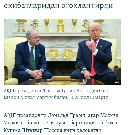
оқибатларидан огоҳлантирди
АҚШ президенти Дональд Трамп Ирландия бош
вазири Михол Мартин билан, 2025 йил 12 марти
АҚШ президенти Дональд Трамп, агар Москва
Украина билан келишувга бормайдиган бўлса,
Қўшма Штатлар “Россия учун ҳалокатли”