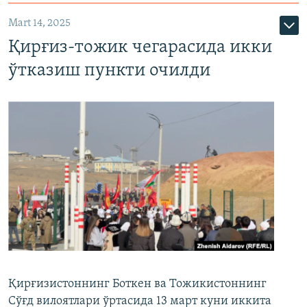
Mart 14, 2025
Қирғиз-тожик чегарасида икки
ўтказиш пункти очилди
Қирғизистоннинг Боткен ва Тожикистоннинг
Сўғд вилоятлари ўртасида 13 март куни иккита