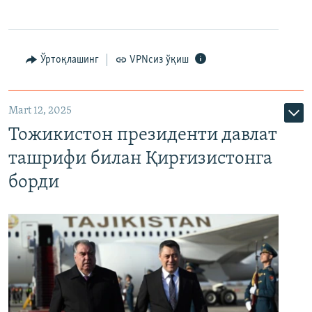
Ўртоқлашинг
VPNсиз ўқиш
Mart 12, 2025
Тожикистон президенти давлат
ташрифи билан Қирғизистонга
борди