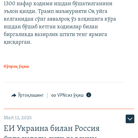
1300 нафар ходими ишдан бўшатилганини
эълон қилди. Трамп маъмурияти Оқ уйга
келганидан сўнг аввалроқ ўз хоҳишига кўра
ишдан бўшаб кетган ходимлар билан
биргаликда вазирлик штати тенг ярмига
қисқарган.
Кўпроқ ўқиш
Ўртоқлашинг
VPNсиз ўқиш
Mart 12, 2025
ЕИ Украина билан Россия