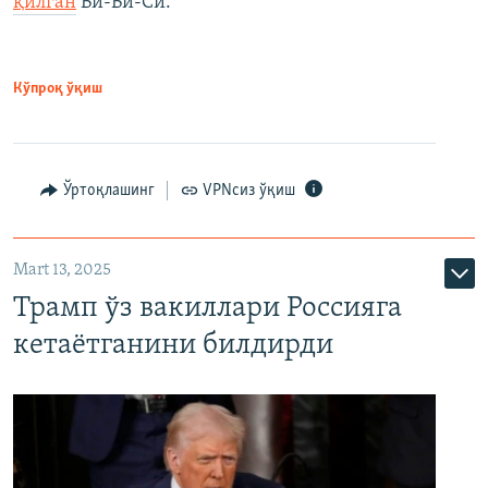
қилган
Би-Би-Си.
Кўпроқ ўқиш
Ўртоқлашинг
VPNсиз ўқиш
Mart 13, 2025
Трамп ўз вакиллари Россияга
кетаётганини билдирди