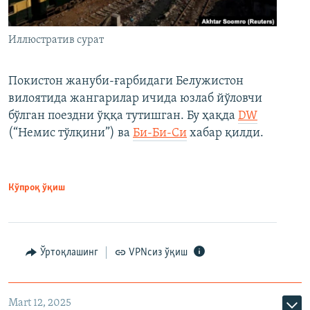
Иллюстратив сурат
Покистон жануби-ғарбидаги Белужистон
вилоятида жангарилар ичида юзлаб йўловчи
бўлган поездни ўққа тутишган. Бу ҳақда
DW
(“Немис тўлқини”) ва
Би-Би-Си
хабар қилди.
Кўпроқ ўқиш
Ўртоқлашинг
VPNсиз ўқиш
Mart 12, 2025