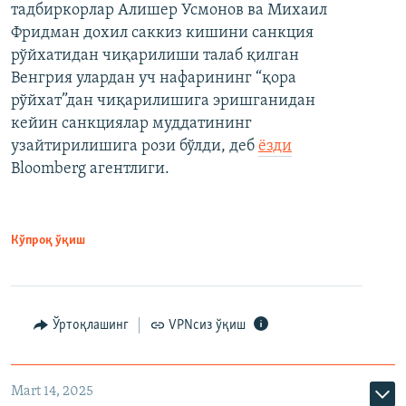
тадбиркорлар Алишер Усмонов ва Михаил
Фридман дохил саккиз кишини санкция
рўйхатидан чиқарилиши талаб қилган
Венгрия улардан уч нафарининг “қора
рўйхат”дан чиқарилишига эришганидан
кейин санкциялар муддатининг
узайтирилишига рози бўлди, деб
ёзди
Bloomberg агентлиги.
Кўпроқ ўқиш
Ўртоқлашинг
VPNсиз ўқиш
Mart 14, 2025