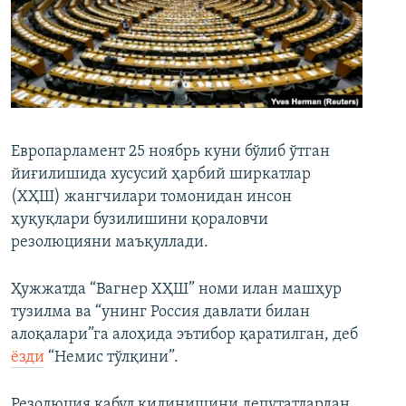
Европарламент 25 ноябрь куни бўлиб ўтган
йиғилишида хусусий ҳарбий ширкатлар
(ХҲШ) жангчилари томонидан инсон
ҳуқуқлари бузилишини қораловчи
резолюцияни маъқуллади.
Ҳужжатда “Вагнер ХҲШ” номи илан машҳур
тузилма ва “унинг Россия давлати билан
алоқалари”га алоҳида эътибор қаратилган, деб
ёзди
“Немис тўлқини”.
Резолюция қабул қилинишини депутатлардан