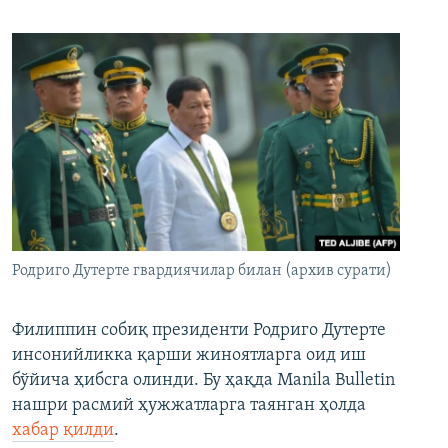
Родриго Дутерте гвардиячилар билан (архив сурати)
Филиппин собиқ президенти Родриго Дутерте
инсонийликка қарши жиноятларга оид иш
бўйича ҳибсга олинди. Бу ҳақда Manila Bulletin
нашри расмий ҳужжатларга таянган ҳолда
хабар қилди
.