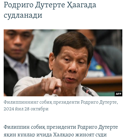
Родриго Дутерте Ҳаагада
судланади
Филиппиннинг собиқ президенти Родриго Дутерте,
2024 йил 28 октябри
Филиппин собиқ президенти Родриго Дутерте
яқин кунлар ичида Халқаро жиноят суди