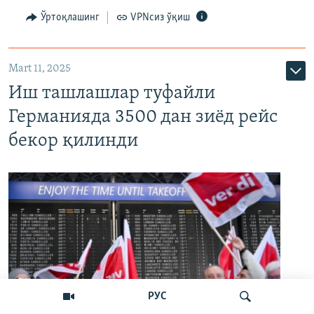
Ўртоқлашинг
VPNсиз ўқиш
Mart 11, 2025
Иш ташлашлар туфайли
Германияда 3500 дан зиёд рейс
бекор қилинди
РУС