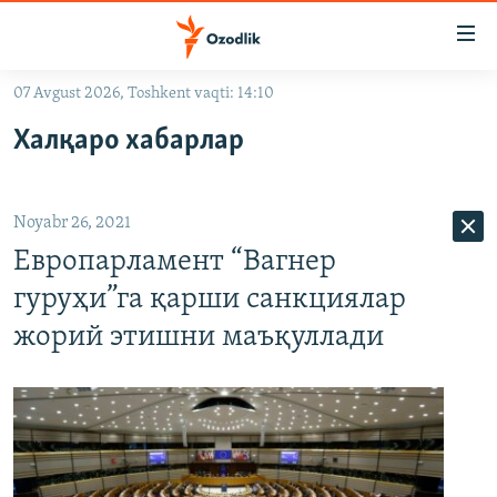
Линклар
Бош
мавзуларга
07 Avgust 2026, Toshkent vaqti: 14:10
ўтинг
OZODLIK SURISHTIRUVLARI
Асосий
Халқаро хабарлар
OZODVIDEO
навигацияга
ўтинг
OZODARXIV
Қидиришга
Noyabr 26, 2021
ўтинг
На русском
Европарламент “Вагнер
гуруҳи”га қарши санкциялар
ИЖТИМОИЙ ТАРМОҚЛАР
жорий этишни маъқуллади
Озодлик бошқа тилларда