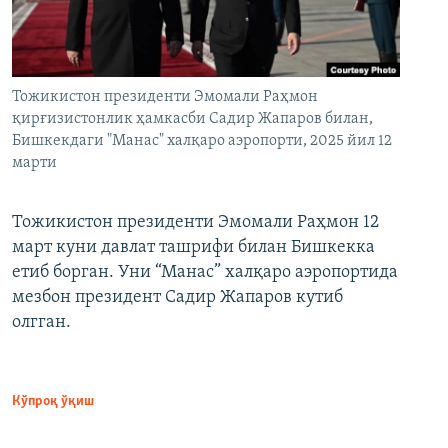
Тожикистон президенти Эмомали Раҳмон
қирғизистонлик ҳамкасби Садир Жапаров билан,
Бишкекдаги "Манас" халқаро аэропорти, 2025 йил 12
марти
Тожикистон президенти Эмомали Раҳмон 12
март куни давлат ташрифи билан Бишкекка
етиб борган. Уни “Манас” халқаро аэропортида
мезбон президент Садир Жапаров кутиб
олгган.
Кўпроқ ўқиш