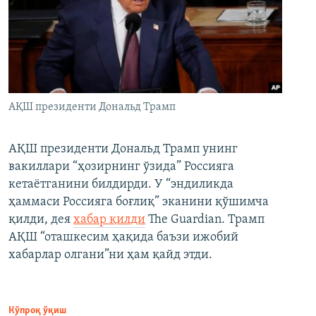
АҚШ президенти Дональд Трамп
АҚШ президенти Дональд Трамп унинг
вакиллари “ҳозирнинг ўзида” Россияга
кетаётганини билдирди. У “эндиликда
ҳаммаси Россияга боғлиқ” эканини қўшимча
қилди, дея
хабар қилди
The Guardian. Трамп
АҚШ “оташкесим ҳақида баъзи ижобий
хабарлар олгани”ни ҳам қайд этди.
Кўпроқ ўқиш