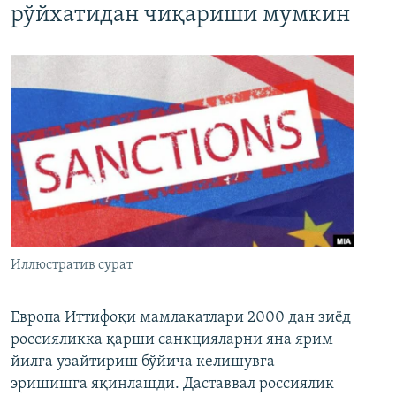
рўйхатидан чиқариши мумкин
Иллюстратив сурат
Европа Иттифоқи мамлакатлари 2000 дан зиёд
россияликка қарши санкцияларни яна ярим
йилга узайтириш бўйича келишувга
эришишга яқинлашди. Даставвал россиялик