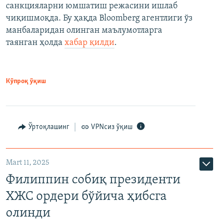
санкцияларни юмшатиш режасини ишлаб
чиқишмоқда. Бу ҳақда Bloomberg агентлиги ўз
манбаларидан олинган маълумотларга
таянган ҳолда
хабар қилди
.
Кўпроқ ўқиш
Ўртоқлашинг
VPNсиз ўқиш
Mart 11, 2025
Филиппин собиқ президенти
ХЖС ордери бўйича ҳибсга
олинди