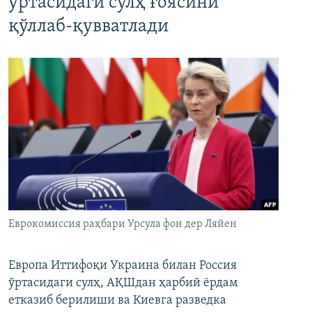
ўртасидаги сулҳ ғоясини
қўллаб-қувватлади
Еврокомиссия раҳбари Урсула фон дер Ляйен
Европа Иттифоқи Украина билан Россия
ўртасидаги сулҳ, АҚШдан ҳарбий ёрдам
етказиб берилиши ва Киевга разведка