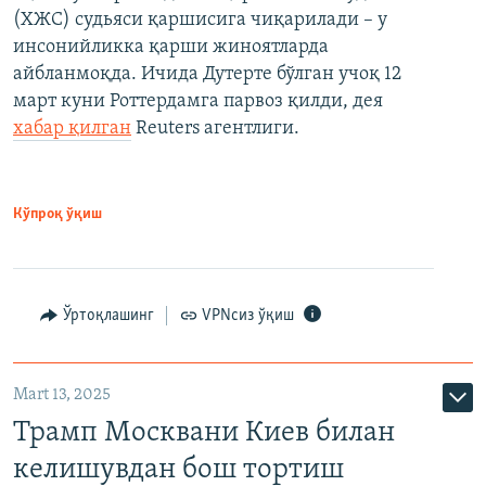
(ХЖС) судьяси қаршисига чиқарилади – у
инсонийликка қарши жиноятларда
айбланмоқда. Ичида Дутерте бўлган учоқ 12
март куни Роттердамга парвоз қилди, дея
хабар қилган
Reuters агентлиги.
Кўпроқ ўқиш
Ўртоқлашинг
VPNсиз ўқиш
Mart 13, 2025
Трамп Москвани Киев билан
келишувдан бош тортиш