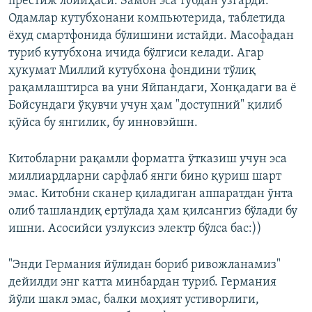
престиж лойиҳаси. Замон эса тубдан ўзгарди.
Одамлар кутубхонани компьютерида, таблетида
ёхуд смартфонида бўлишини истайди. Масофадан
туриб кутубхона ичида бўлгиси келади. Агар
ҳукумат Миллий кутубхона фондини тўлиқ
рақамлаштирса ва уни Яйпандаги, Хонқадаги ва ё
Бойсундаги ўқувчи учун ҳам "доступний" қилиб
қўйса бу янгилик, бу инновэйшн.
Китобларни рақамли форматга ўтказиш учун эса
миллиардларни сарфлаб янги бино қуриш шарт
эмас. Китобни сканер қиладиган аппаратдан ўнта
олиб ташландиқ ертўлада ҳам қилсангиз бўлади бу
ишни. Асосийси узлуксиз электр бўлса бас:))
"Энди Германия йўлидан бориб ривожланамиз"
дейилди энг катта минбардан туриб. Германия
йўли шакл эмас, балки моҳият устиворлиги,