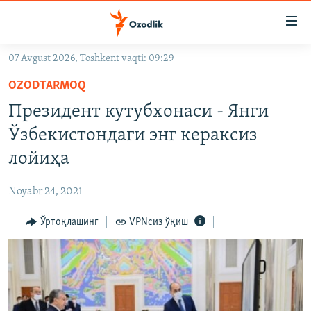
Линклар
Бош
мавзуларга
07 Avgust 2026, Toshkent vaqti: 09:29
ўтинг
OZODLIK SURISHTIRUVLARI
Асосий
OZODTARMOQ
OZODVIDEO
навигацияга
Президент кутубхонаси - Янги
ўтинг
OZODARXIV
Ўзбекистондаги энг кераксиз
Қидиришга
ўтинг
лойиҳа
На русском
Noyabr 24, 2021
ИЖТИМОИЙ ТАРМОҚЛАР
Ўртоқлашинг
VPNсиз ўқиш
Озодлик бошқа тилларда