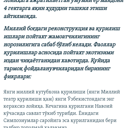
Лойиҳага ажратилаётган умумий ер майдони
4 гектарга яқин ҳудудни ташкил этиши
айтилмоқда.
Миллий боғдаги реконструкция ва қурилиш
ишлари пойтахт жамоатчилигининг
норозилигига сабаб бўлиб келади. Фаоллар
қурилишлар асносида пойтахт экотизими
издан чиқаётганидан хавотирда. Қуйида
тармоқ фойдаланувчиларидан бирининг
фикрлари:
Янги миллий кутубхона қурилиши (янги Миллий
театр қурилиши ҳам) янги Ўзбекистондаги энг
кераксиз лойиҳа. Кечагина қурилгани Навоий
кўчасида савлат тўкиб турибди. Ёнидаги
Cимпозиумлар саройига эса қурилганидан бери
тадбир тополмай ҳалакмиз.