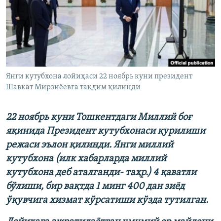
Янги кутубхона лойиҳаси 22 ноябрь куни президент
Шавкат Мирзиёевга тақдим қилинди
22 ноябрь куни Тошкентдаги Миллий боғ
яқинида Президент кутубхонаси қурилиши
режаси эълон қилинди. Янги миллий
кутубхона (илк хабарларда миллий
кутубхона деб аталганди- таҳр.) 4 қаватли
бўлиши, бир вақтда 1 минг 400 дан зиёд
ўқувчига хизмат кўрсатиши кўзда тутилган.