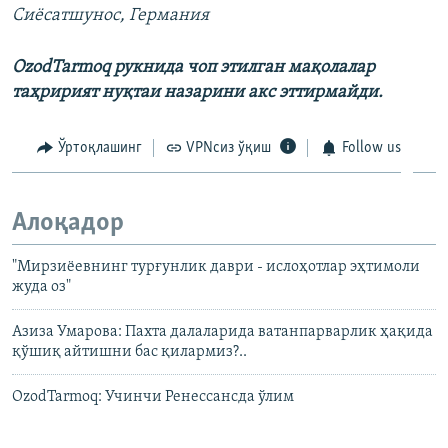
Сиёсатшунос, Германия
OzodTarmoq рукнида чоп этилган мақолалар
таҳририят нуқтаи назарини акс эттирмайди.
Ўртоқлашинг
VPNсиз ўқиш
Follow us
Алоқадор
"Мирзиёевнинг турғунлик даври - ислоҳотлар эҳтимоли
жуда оз"
Азиза Умарова: Пахта далаларида ватанпарварлик ҳақида
қўшиқ айтишни бас қилармиз?..
OzodTarmoq: Учинчи Ренессансда ўлим