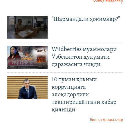
Бошқа видеолар
"Шармандали ҳокимлар?"
Wildberries муаммолари
Ўзбекистон ҳукумати
даражасига чиқди
10 туман ҳокими
коррупцияга
алоқадорлиги
текширилаётгани хабар
қилинди
Бошқа мақолалар