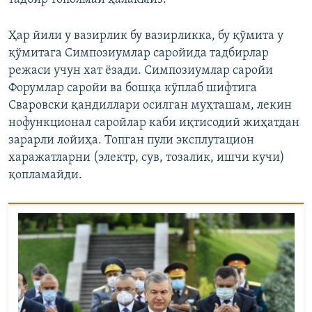
Ҳар йили у вазирлик бу вазирликка, бу қўмита у
қўмитага Симпозиумлар саройида тадбирлар
режаси учун хат ёзади. Симпозиумлар саройи
Форумлар саройи ва бошқа кўплаб шифтига
Сваровски қандиллари осилган муҳташам, лекин
нофункционал саройлар каби иқтисодий жиҳатдан
зарарли лойиҳа. Топган пули эксплутацион
харажатларни (электр, сув, тозалик, ишчи кучи)
қопламайди.