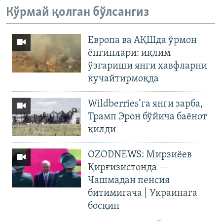
Кўрмай қолган бўлсангиз
Европа ва АҚШда ўрмон
ёнғинлари: иқлим
ўзгариши янги хавфларни
кучайтирмоқда
Wildberries’га янги зарба,
Трамп Эрон бўйича баёнот
қилди
OZODNEWS: Мирзиёев
Қирғизистонда —
Чашмадан пенсия
битимигача | Украинага
босқин