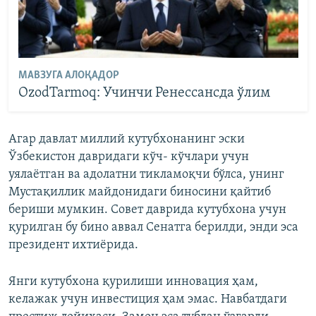
МАВЗУГА АЛОҚАДОР
OzodTarmoq: Учинчи Ренессансда ўлим
Агар давлат миллий кутубхонанинг эски
Ўзбекистон давридаги кўч- кўчлари учун
уялаётган ва адолатни тикламоқчи бўлса, унинг
Мустақиллик майдонидаги биносини қайтиб
бериши мумкин. Совет даврида кутубхона учун
қурилган бу бино аввал Сенатга берилди, энди эса
президент ихтиёрида.
Янги кутубхона қурилиши инновация ҳам,
келажак учун инвестиция ҳам эмас. Навбатдаги