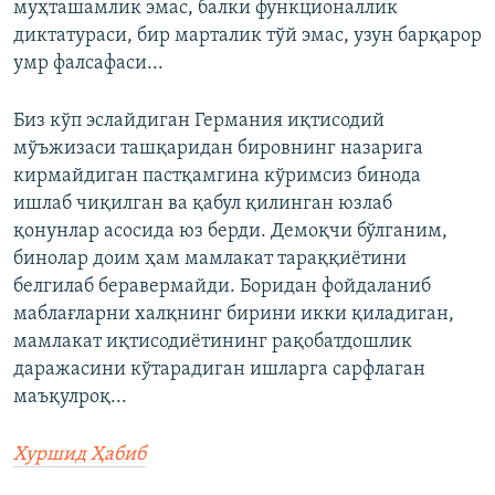
муҳташамлик эмас, балки функционаллик
диктатураси, бир марталик тўй эмас, узун барқарор
умр фалсафаси...
Биз кўп эслайдиган Германия иқтисодий
мўъжизаси ташқаридан бировнинг назарига
кирмайдиган пастқамгина кўримсиз бинода
ишлаб чиқилган ва қабул қилинган юзлаб
қонунлар асосида юз берди. Демоқчи бўлганим,
бинолар доим ҳам мамлакат тараққиётини
белгилаб беравермайди. Боридан фойдаланиб
маблағларни халқнинг бирини икки қиладиган,
мамлакат иқтисодиётининг рақобатдошлик
даражасини кўтарадиган ишларга сарфлаган
маъқулроқ...
Хуршид Ҳабиб