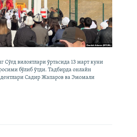
 Сўғд вилоятлари ўртасида 13 март куни
осими бўлиб ўтди. Тадбирда онлайн
идентлари Садир Жапаров ва Эмомали