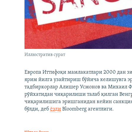
Иллюстратив сурат
Европа Иттифоқи мамлакатлари 2000 дан з
ярим йилга узайтириш бўйича келишувга э
тадбиркорлар Алишер Усмонов ва Михаил 
рўйхатидан чиқарилиши талаб қилган Венгр
чиқарилишига эришганидан кейин санкция
бўлди, деб
ёзди
Bloomberg агентлиги.