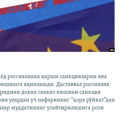
иёд россияликка қарши санкцияларни яна
ришишга яқинлашди. Даставвал россиялик
Фридман дохил саккиз кишини санкция
ия улардан уч нафарининг “қора рўйхат”дан
лар муддатининг узайтирилишига рози