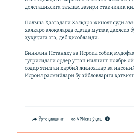
делегациясига таълим вазири етакчилик қ
Польша Ҳаагадаги Халқаро жиноят суди аъз
халқаро алоқаларда одатда мутлақ дахлсиз
ҳуқуқига эга, деб ҳисоблайди.
Бинямин Нетаняху ва Исроил собиқ мудофаа
тўғрисидаги ордер ўтган йилнинг ноябрь о
содир этилган ҳарбий жиноятлар ва инсон
Исроил расмийлари бу айбловларни қатъиян
Ўртоқлашинг
VPNсиз ўқиш