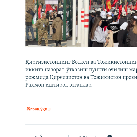
Қирғизистоннинг Боткен ва Тожикистоннинг
иккита назорат-ўтказиш пункти очилиш мар
режмида Қирғизистон ва Тожикистон през
Раҳмон иштирок этганлар.
Кўпроқ ўқиш