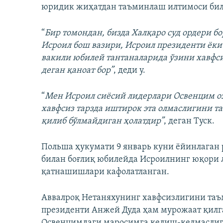
юридик жиҳатдан таъминлаш илтимоси бил
“
Бир томондан, бизда Халқаро суд ордери б
Исроил бош вазири, Исроил президенти ёки
вакили юбилей тантаналарида ўзини хавфси
деган қаноат бор”
, деди у.
“
Мен Исроил сиёсий лидерлари Освенцим 
хавфсиз тарзда иштирок эта олмаслигини та
қилиб бўлмайдиган ҳолатдир”
, деган Туск.
Польша ҳукумати 9 январь куни ёйинлаган
билан боғлиқ юбилейда Исроилнинг юқори
қатнашишлари кафолатланган.
Аввалроқ Нетаняхунинг хавфсизлигини т
президенти Анжей Дуда ҳам мурожаат қилг
Освенцимдаги маросимга келиш-келмаслиги