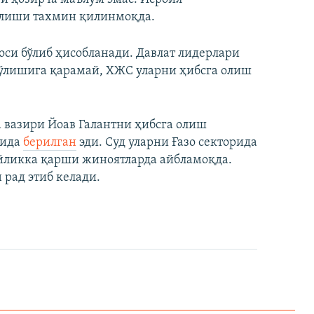
илиши тахмин қилинмоқда.
оси бўлиб ҳисобланади. Давлат лидерлари
 бўлишига қарамай, ХЖС уларни ҳибсга олиш
 вазири Йоав Галантни ҳибсга олиш
йида
берилган
эди. Суд уларни Ғазо секторида
ийликка қарши жиноятларда айбламоқда.
 рад этиб келади.