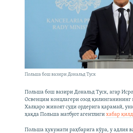
Польша бош вазири Дональд Туск
Польша бош вазири Дональд Туск, агар Иср
Освенцим концлагери озод қилинганининг ю
Халқаро жиноят суди ордерига қарамай, ун
ҳақда Польша матбуот агентлиги
хабар қил
Польша ҳукумати раҳбарига кўра, у адлия 