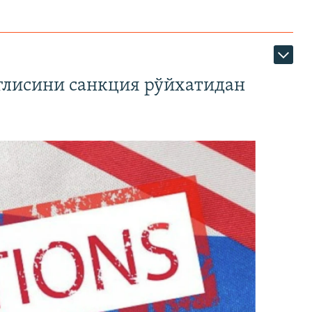
глисини санкция рўйхатидан