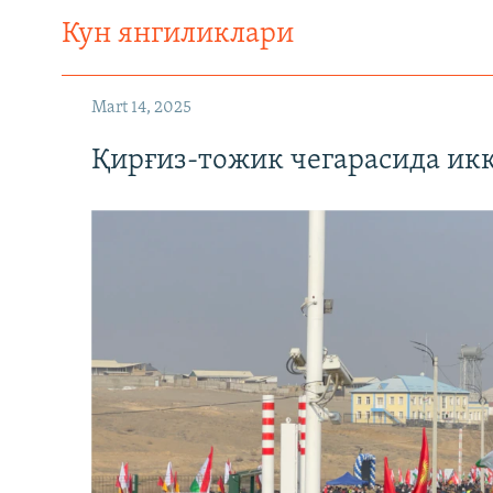
Кун янгиликлари
Mart 14, 2025
Қирғиз-тожик чегарасида ик