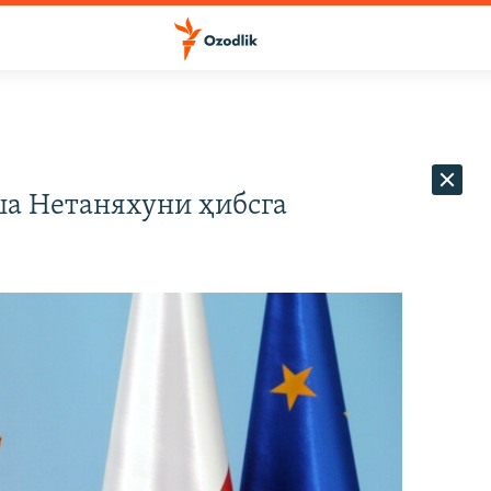
а Нетаняхуни ҳибсга