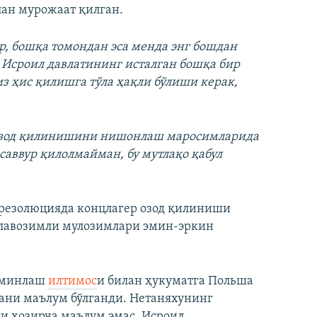
ан мурожаат қилган.
ор, бошқа томондан эса менда энг бошдан
 Исроил давлатининг исталган бошқа бир
з ҳис қилишга тўла ҳақли бўлиши керак,
озод қилинишини нишонлаш маросимларида
саввур қилолмайман, бу мутлақо қабул
 резолюцияда концлагер озод қилиниши
 лавозимли мулозимлари эмин-эркин
аъминлаш
илтимос
и билан ҳукуматга Польша
ани маълум бўлганди. Нетаняхунинг
 ҳозирча маълум эмас. Исроил