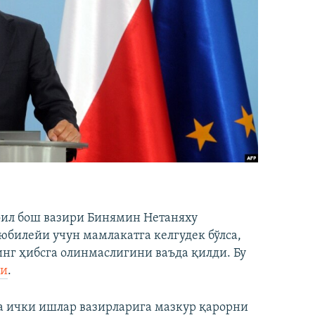
оил бош вазири Бинямин Нетаняху
билейи учун мамлакатга келгудек бўлса,
инг ҳибсга олинмаслигини ваъда қилди. Бу
ди
.
ва ички ишлар вазирларига мазкур қарорни