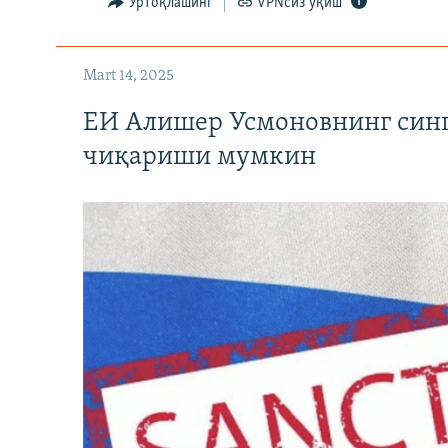
Ўртоқлашинг
VPNсиз ўқиш
Mart 14, 2025
ЕИ Алишер Усмоновнинг син
чиқариши мумкин