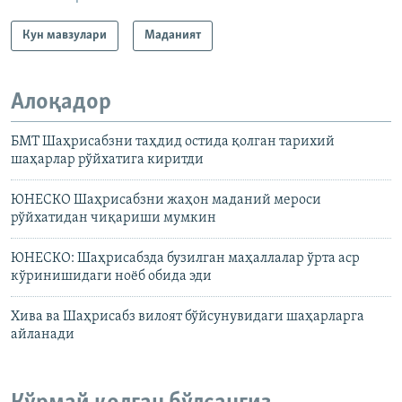
Кун мавзулари
Маданият
Алоқадор
БМТ Шаҳрисабзни таҳдид остида қолган тарихий
шаҳарлар рўйхатига киритди
ЮНЕСКО Шаҳрисабзни жаҳон маданий мероси
рўйхатидан чиқариши мумкин
ЮНЕСКО: Шаҳрисабзда бузилган маҳаллалар ўрта аср
кўринишидаги ноёб обида эди
Хива ва Шаҳрисабз вилоят бўйсунувидаги шаҳарларга
айланади