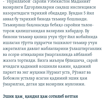
- "Нуриллабой" саройи Ўзбекистон Маданият
вазирлиги Ëдгорликларни сақлаш инспекцияси
назоратидаги тарихий обидадир. Бундан 5 йил
аввал бу тарихий бинода таъмир бошланди.
Таъмирлаш баҳонасида бебаҳо саройни талон-
торож қилишганидан вазирлик хабардор. Бу
бинони таъмир қилиш учун тўрт йил мобайнида
ишлаган тўртта пудратчи ташкилот таъмир учун
ажратилган давлат маблағларини ўзлаштирганлик
ва осори-атиқаларни ўмарганликда айбланиб
жазога тортилди. Бизга маълум бўлишича¸ сарой
ичидаги қадимий кошинли камин¸ қадимий
паркет ва энг муҳими Нурмат уста¸ Рўзмат ва
Бобожон усталар ясаган қадимий эшик ҳам
ўмарилган, деган эди вазирлик мулозими.
Эшик ҳам¸ қандил ҳам сотилиб кетган