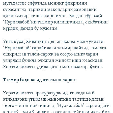
мутахассис сифатида менинг фикримни
сўрасангиз¸ тарихий маконларни замонавий
қилиб ялтиратишга қаршиман. Биздан сўрамай
"Нуриллабой"ни таъмир қилишганида¸ оқибатини
кўрдик¸ дейди бу мулозим.
Унга кўра¸ Хиванинг Дешон-қалъа мажмуидаги
"Нуриллабой" саройидаги таъмир пайтида амалга
оширилган талон-тарож ва осори-атиқаларни
ўғирлаш бўйича очилган жиноят иши юзасидан
Хоразм вилоят судида қатор маҳкамалар бўлган.
Таъмир баҳонасидаги талон-тарож
Хоразм вилоят прокуратурасидаги қадимий
атиқаларни ўғирлаш жиноятини тафтиш қилган
терговчининг айтишича¸ "Нуриллабой" саройидаги
кенг кўламли ўғирлик юзасидан кейинги икки йил