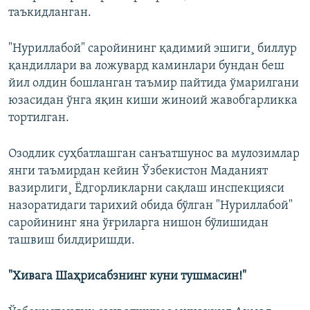
таъкидланган.
"Нуриллабой" саройининг қадимий эшиги¸ биллур
қандиллари ва ложувард каминлари бундан беш
йил олдин бошланган таъмир пайтида ўмарилгани
юзасидан ўнга яқин киши жиноий жавобгарликка
тортилган.
Озодлик суҳбатлашган санъатшунос ва мулозимлар
янги таъмирдан кейин Ўзбекистон Маданият
вазирлиги¸ Ëдгорликларни сақлаш инспекцияси
назоратидаги тарихий обида бўлган "Нуриллабой"
саройининг яна ўғриларга нишон бўлишидан
ташвиш билдиришди.
"Хивага Шаҳрисабзнинг куни тушмасин!"