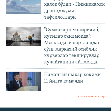
ҳалок бўлди - Нижнекамск
дрон ҳужуми
тафсилотлари
"Сумкалар текширилиб,
қутилар очилмоқда":
Москвадаги портлашдан
сўнг марказий осиёлик
курьерлар текширувлар
кучайганини айтмоқда.
Наманган шаҳар ҳокими
11 йилга қамалди
Бошқа мақолалар