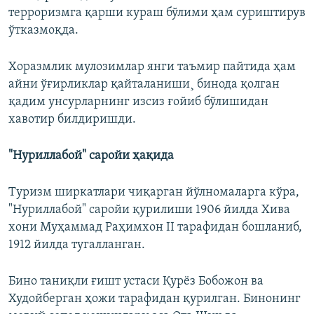
терроризмга қарши кураш бўлими ҳам суриштирув
ўтказмоқда.
Хоразмлик мулозимлар янги таъмир пайтида ҳам
айни ўғирликлар қайталаниши¸ бинода қолган
қадим унсурларнинг изсиз ғойиб бўлишидан
хавотир билдиришди.
"Нуриллабой" саройи ҳақида
Туризм ширкатлари чиқарган йўлномаларга кўра,
"Нуриллабой" саройи қурилиши 1906 йилда Хива
хони Муҳаммад Раҳимхон II тарафидан бошланиб,
1912 йилда тугалланган.
Бино таниқли ғишт устаси Қурëз Бобожон ва
Худойберган ҳожи тарафидан қурилган. Бинонинг