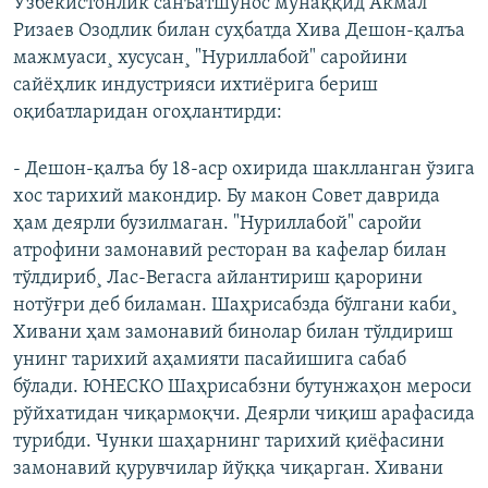
Ўзбекистонлик санъатшунос мунаққид Акмал
Ризаев Озодлик билан суҳбатда Хива Дешон-қалъа
мажмуаси¸ хусусан¸ "Нуриллабой" саройини
сайëҳлик индустрияси ихтиëрига бериш
оқибатларидан огоҳлантирди:
- Дешон-қалъа бу 18-аср охирида шаклланган ўзига
хос тарихий макондир. Бу макон Совет даврида
ҳам деярли бузилмаган. "Нуриллабой" саройи
атрофини замонавий ресторан ва кафелар билан
тўлдириб¸ Лас-Вегасга айлантириш қарорини
нотўғри деб биламан. Шаҳрисабзда бўлгани каби¸
Хивани ҳам замонавий бинолар билан тўлдириш
унинг тарихий аҳамияти пасайишига сабаб
бўлади. ЮНЕСКО Шаҳрисабзни бутунжаҳон мероси
рўйхатидан чиқармоқчи. Деярли чиқиш арафасида
турибди. Чунки шаҳарнинг тарихий қиëфасини
замонавий қурувчилар йўққа чиқарган. Хивани