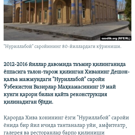
"Нуриллабой" саройининг 80-йиллардаги кўриниши.
2012-2016 йиллар давомида таъмир қилинганида
ëппасига талон-тарож қилинган Хиванинг Дешон-
қалъа мажмуидаги "Нуриллабой" саройи
Ўзбекистон Вазирлар Маҳкамасининг 19 май
кунги қарори билан қайта реконструкция
қилинадиган бўлди.
Қарорда Хива хонининг ëзги "Нуриллабой" саройи
ëнида бир йил ичида тантаналар уйи¸ амфитеатр¸
галерея ва ресторанлар барпо қилиниши