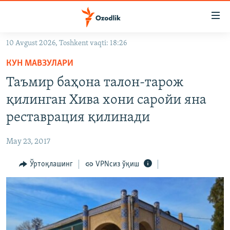
Линклар
Бош
мавзуларга
10 Avgust 2026, Toshkent vaqti: 18:26
ўтинг
OZODLIK SURISHTIRUVLARI
Асосий
КУН МАВЗУЛАРИ
OZODVIDEO
навигацияга
Таъмир баҳона тaлон-тарож
ўтинг
OZODARXIV
қилинган Хива хони саройи яна
Қидиришга
ўтинг
реставрация қилинади
На русском
May 23, 2017
ИЖТИМОИЙ ТАРМОҚЛАР
Ўртоқлашинг
VPNсиз ўқиш
Озодлик бошқа тилларда