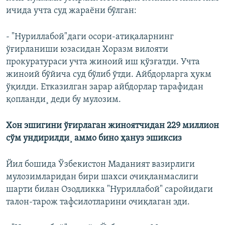
ичида учта суд жараëни бўлган:
- "Нуриллабой"даги осори-атиқаларнинг
ўғирланиши юзасидан Хоразм вилояти
прокуратураси учта жиноий иш қўзғатди. Учта
жиноий бўйича суд бўлиб ўтди. Айбдорларга ҳукм
ўқилди. Етказилган зарар айбдорлар тарафидан
қопланди¸ деди бу мулозим.
Хон эшигини ўғирлаган жиноятчидан 229 миллион
сўм ундирилди¸ аммо бино ҳануз эшиксиз
Йил бошида Ўзбекистон Маданият вазирлиги
мулозимларидан бири шахси очиқланмаслиги
шарти билан Озодликка "Нуриллабой" саройидаги
талон-тарож тафсилотларини очиқлаган эди.