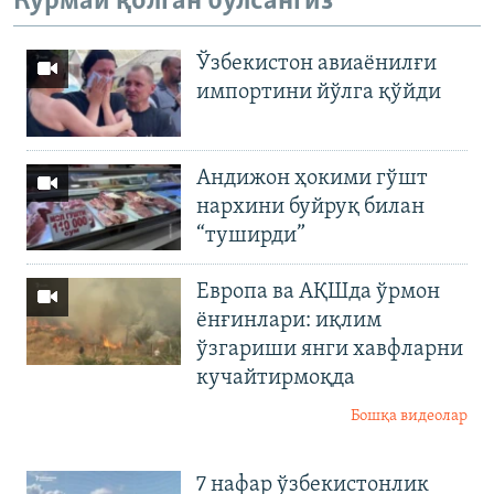
Кўрмай қолган бўлсангиз
Ўзбекистон авиаёнилғи
импортини йўлга қўйди
Андижон ҳокими гўшт
нархини буйруқ билан
“туширди”
Европа ва АҚШда ўрмон
ёнғинлари: иқлим
ўзгариши янги хавфларни
кучайтирмоқда
Бошқа видеолар
7 нафар ўзбекистонлик