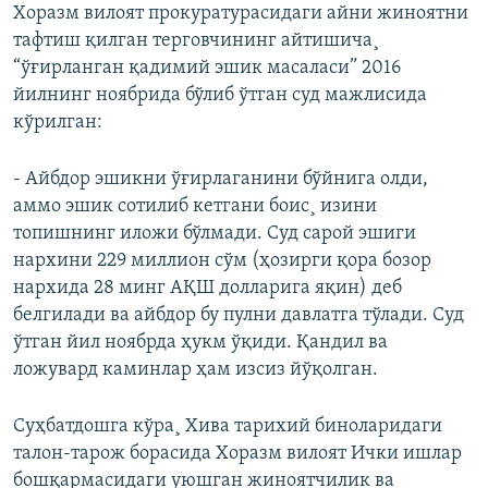
Хоразм вилоят прокуратурасидаги айни жиноятни
тафтиш қилган терговчининг айтишича¸
“ўғирланган қадимий эшик масаласи” 2016
йилнинг ноябрида бўлиб ўтган суд мажлисида
кўрилган:
- Айбдор эшикни ўғирлаганини бўйнига олди,
аммо эшик сотилиб кетгани боис¸ изини
топишнинг иложи бўлмади. Суд сарой эшиги
нархини 229 миллион сўм (ҳозирги қора бозор
нархида 28 минг АҚШ долларига яқин) деб
белгилади ва айбдор бу пулни давлатга тўлади. Суд
ўтган йил ноябрда ҳукм ўқиди. Қандил ва
ложувард каминлар ҳам изсиз йўқолган.
Суҳбатдошга кўра¸ Хива тарихий биноларидаги
талон-тарож борасида Хоразм вилоят Ички ишлар
бошқармасидаги уюшган жиноятчилик ва