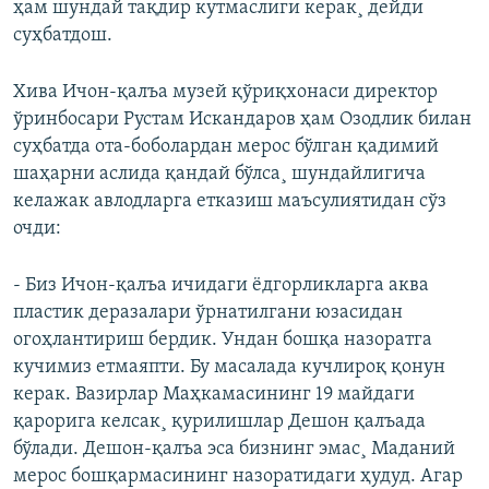
ҳам шундай тақдир кутмаслиги керак¸ дейди
суҳбатдош.
Хива Ичон-қалъа музей қўриқхонаси директор
ўринбосари Рустам Искандаров ҳам Озодлик билан
суҳбатда ота-боболардан мерос бўлган қадимий
шаҳарни аслида қандай бўлса¸ шундайлигича
келажак авлодларга етказиш маъсулиятидан сўз
очди:
- Биз Ичон-қалъа ичидаги ëдгорликларга аква
пластик деразалари ўрнатилгани юзасидан
огоҳлантириш бердик. Ундан бошқа назоратга
кучимиз етмаяпти. Бу масалада кучлироқ қонун
керак. Вазирлар Маҳкамасининг 19 майдаги
қарорига келсак¸ қурилишлар Дешон қалъада
бўлади. Дешон-қалъа эса бизнинг эмас¸ Маданий
мерос бошқармасининг назоратидаги ҳудуд. Агар