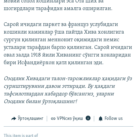
мовий сопол кошинлари эса Ота Ших ва
шогирдлари тарафидан амалга оширилган.
Сарой ичидаги паркет ва француз услубидаги
кошинли каминлар ўша пайтда Хива хонлигига
сургун қилинган меннонит оқимидаги немис
усталари тарафдан барпо қилинган. Сарой ичидаги
овал залда 1918 йили Хиванинг сўнгги хонларидан
бири Исфандиëрхон қатл қилинган эди.
Озодлик Хивадаги талон-тарожликлар ҳақидаги ўз
суриштирувини давом эттиради. Бу ҳақдаги
тафсилотлардан хабардор бўлсангиз¸ уларни
Озодлик билан ўртоқлашинг!
Ўртоқлашинг
VPNсиз ўқиш
Follow us
This item is part of