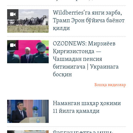
Wildberries’га янги зарба,
Трамп Эрон бўйича баёнот
қилди
OZODNEWS: Мирзиёев
Қирғизистонда —
Чашмадан пенсия
битимигача | Украинага
босқин
Бошқа видеолар
Наманган шаҳар ҳокими
11 йилга қамалди