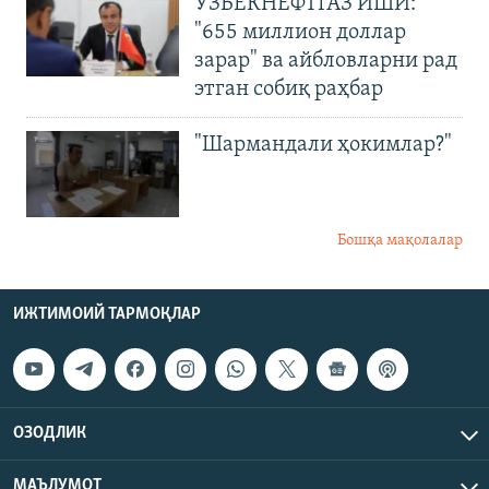
ЎЗБЕКНЕФТГАЗ ИШИ:
"655 миллион доллар
зарар" ва айбловларни рад
этган собиқ раҳбар
"Шармандали ҳокимлар?"
Бошқа мақолалар
ИЖТИМОИЙ ТАРМОҚЛАР
ОЗОДЛИК
МАЪЛУМОТ