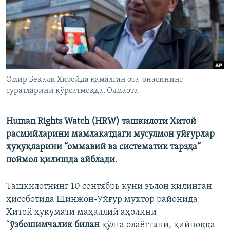
Омир Бекали Хитойда қамалган ота-онасининг
суратларини кўрсатмоқда. Олмаота
Human Rights Watch (HRW) ташкилоти Хитой
расмийларини мамлакатдаги мусулмон уйғурлар
ҳуқуқларини “оммавий ва систематик тарзда“
поймол қилишда айблади.
Ташкилотнинг 10 сентябрь куни эълон қилинган
ҳисоботида Шинжон-Уйғур мухтор районида
Хитой ҳукумати маҳаллий аҳолини
“
ўзбошимчалик билан
қўлга олаётгани, қийноққа