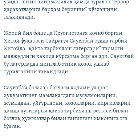
ўзида “энтик айирмачилик ҳамда зўравон террор
ҳаракатларига барҳам беришни” кўзлашини
таъкидлади.
Жорий йил бошида Қозоғистонга қочиб борган
Хитой фуқароси Сайрагул Сауитбай судда ғарбий
Хитойда “қайта тарбиялаш лагерлари“ тармоғи
мавжудлиги ҳақида кўрсатма берган эди. Сауитбай
бу лагерларда минглаб этник қозоқ ушлаб
турилганини таъкидлади.
Сауитбай болалар боғчаси ходими ўлароқ
ҳукуматнинг мамлакатдаги мусулмонларни,
жумладан, уйғурларни, қозоқларни, қирғизларни
ҳамда хуэйларни қайта тарбиялаш режаси билан
боғлиқ ҳужжатлар билан танишиш имконига эга
бўлган.