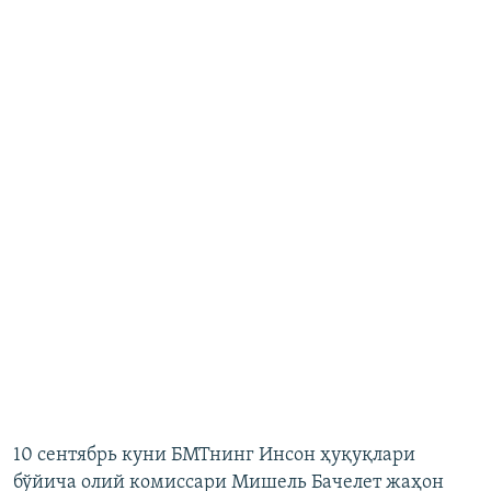
10 сентябрь куни БМТнинг Инсон ҳуқуқлари
бўйича олий комиссари Мишель Бачелет жаҳон