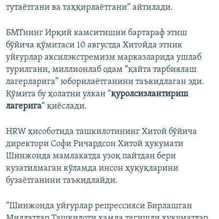
тутаётгани ва таҳқирлаётгани“ айтилади.
БМТнинг Ирқий камситишни бартараф этиш
бўйича қўмитаси 10 августда Хитойда этник
уйғурлар аксилэкстремизм марказларида ушлаб
турилгани, миллионлаб одам “қайта тарбиялаш
лагерларига” юборилаётганини таъкидлаган эди.
Қўмита бу ҳолатни улкан “
қуролсизлантириш
лагерига
“ қиёслади.
HRW ҳисоботида ташкилотининг Хитой бўйича
директори Софи Ричардсон Хитой ҳукумати
Шинжонда мамлакатда узоқ пайтдан бери
кузатилмаган кўламда инсон ҳуқуқларини
бузаётганини таъкидлайди.
“Шинжонда уйғурлар репрессияси Бирлашган
Миллатлар Ташкилоти ҳамда тегишли ҳукуматлар