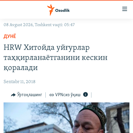
Линклар
Бош
мавзуларга
08 Avgust 2026, Toshkent vaqti: 05:47
ўтинг
OZODLIK SURISHTIRUVLARI
Асосий
ДУНË
OZODVIDEO
навигацияга
HRW Хитойда уйғурлар
ўтинг
OZODARXIV
таҳқирланаётганини кескин
Қидиришга
ўтинг
қоралади
На русском
Sentabr 11, 2018
ИЖТИМОИЙ ТАРМОҚЛАР
Ўртоқлашинг
VPNсиз ўқиш
Озодлик бошқа тилларда