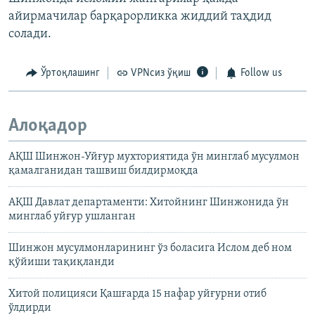
айирмачилар барқарорликка жиддий таҳдид
солади.
Ўртоқлашинг
VPNсиз ўқиш
Follow us
Алоқадор
АҚШ Шинжон-Уйғур мухториятида ўн минглаб мусулмон
қамалганидан ташвиш билдирмоқда
АҚШ Давлат департаменти: Хитойнинг Шинжонида ўн
минглаб уйғур ушланган
Шинжон мусулмонларининг ўз боласига Ислом деб ном
қўйиши тақиқланди
Хитой полицияси Қашғарда 15 нафар уйғурни отиб
ўлдирди