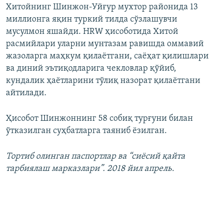
Хитойнинг Шинжон-Уйғур мухтор районида 13
миллионга яқин туркий тилда сўзлашувчи
мусулмон яшайди. HRW ҳисоботида Хитой
расмийлари уларни мунтазам равишда оммавий
жазоларга маҳкум қилаётгани, саёҳат қилишлари
ва диний эътиқодларига чекловлар қўйиб,
кундалик ҳаётларини тўлиқ назорат қилаётгани
айтилади.
Ҳисобот Шинжоннинг 58 собиқ турғуни билан
ўтказилган суҳбатларга таяниб ёзилган.
Тортиб олинган паспортлар ва “сиёсий қайта
тарбиялаш марказлари”. 2018 йил апрель.