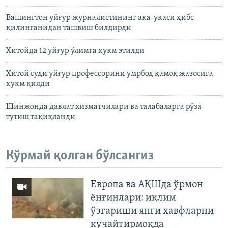
Вашингтон уйғур журналистининг ака-укаси ҳибс
қилинганидан ташвиш билдирди
Хитойда 12 уйғур ўлимга ҳукм этилди
Хитой суди уйғур профессорини умрбод қамоқ жазосига
ҳукм қилди
Шинжонда давлат xизматчилари ва талабаларга рўза
тутиш тақиқланди
Кўрмай қолган бўлсангиз
Европа ва АҚШда ўрмон
ёнғинлари: иқлим
ўзгариши янги хавфларни
кучайтирмоқда