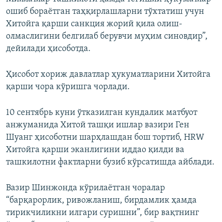
ошиб бораётган таҳқирлашларни тўхтатиш учун
Хитойга қарши санкция жорий қила олиш-
олмаслигини белгилаб берувчи муҳим синовдир”,
дейилади ҳисоботда.
Ҳисобот хориж давлатлар ҳукуматларини Хитойга
қарши чора кўришга чорлади.
10 сентябрь куни ўтказилган кундалик матбуот
анжуманида Хитой ташқи ишлар вазири Ген
Шуанг ҳисоботни шарҳлашдан бош тортиб, HRW
Хитойга қарши эканлигини иддао қилди ва
ташкилотни фактларни бузиб кўрсатишда айблади.
Вазир Шинжонда кўрилаётган чоралар
“барқарорлик, ривожланиш, бирдамлик ҳамда
тирикчиликни илгари суришни”, бир вақтнинг