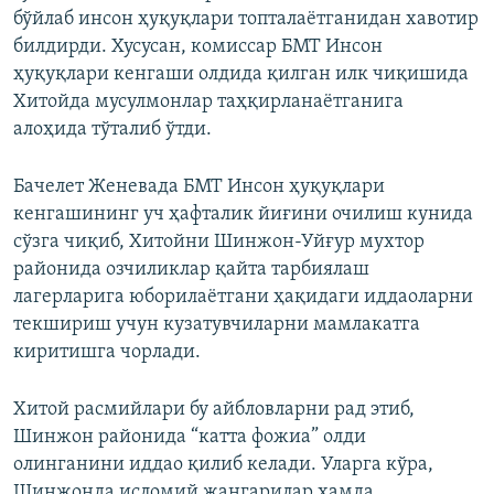
бўйлаб инсон ҳуқуқлари топталаётганидан хавотир
билдирди. Хусусан, комиссар БМТ Инсон
ҳуқуқлари кенгаши олдида қилган илк чиқишида
Хитойда мусулмонлар таҳқирланаётганига
алоҳида тўталиб ўтди.
Бачелет Женевада БМТ Инсон ҳуқуқлари
кенгашининг уч ҳафталик йиғини очилиш кунида
сўзга чиқиб, Хитойни Шинжон-Уйғур мухтор
районида озчиликлар қайта тарбиялаш
лагерларига юборилаётгани ҳақидаги иддаоларни
текшириш учун кузатувчиларни мамлакатга
киритишга чорлади.
Хитой расмийлари бу айбловларни рад этиб,
Шинжон районида “катта фожиа” олди
олинганини иддао қилиб келади. Уларга кўра,
Шинжонда исломий жангарилар ҳамда