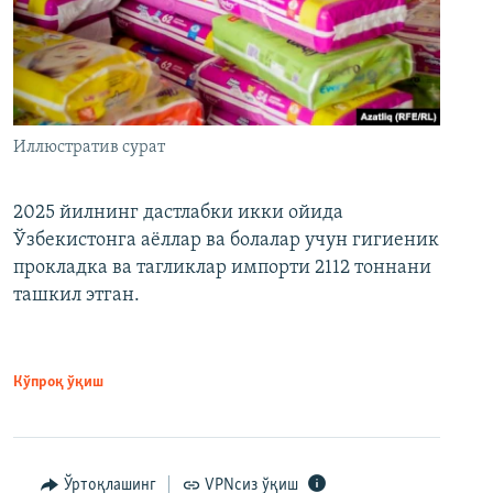
Иллюстратив сурат
2025 йилнинг дастлабки икки ойида
Ўзбекистонга аёллар ва болалар учун гигиеник
прокладка ва тагликлар импорти 2112 тоннани
ташкил этган.
Кўпроқ ўқиш
Ўртоқлашинг
VPNсиз ўқиш