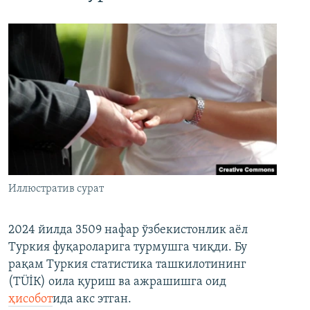
Иллюстратив сурат
2024 йилда 3509 нафар ўзбекистонлик аёл
Туркия фуқароларига турмушга чиқди. Бу
рақам Туркия статистика ташкилотининг
(ТÜİК) оила қуриш ва ажрашишга оид
ҳисобот
ида акс этган.