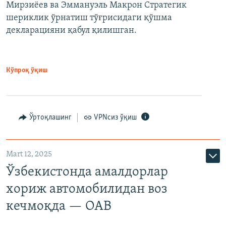
Мирзиёев ва Эммануэль Макрон Стратегик
шериклик ўрнатиш тўғрисидаги қўшма
декларацияни қабул қилишган.
Кўпроқ ўқиш
Ўртоқлашинг
VPNсиз ўқиш
Mart 12, 2025
Ўзбекистонда амалдорлар
хориж автомобилидан воз
кечмоқда — ОАВ