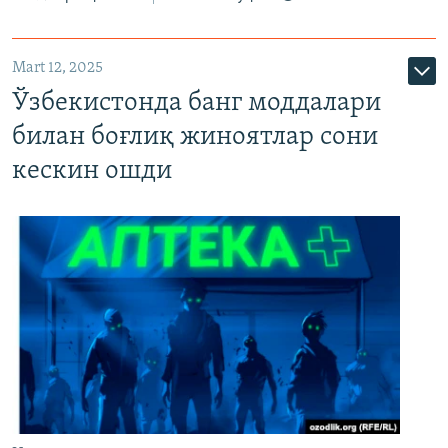
Mart 12, 2025
Ўзбекистонда банг моддалари
билан боғлиқ жиноятлар сони
кескин ошди