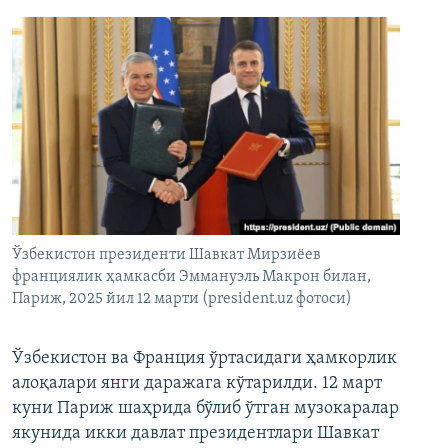
Ўзбекистон президенти Шавкат Мирзиёев
франциялик ҳамкасби Эммануэль Макрон билан,
Париж, 2025 йил 12 марти (president.uz фотоси)
Ўзбекистон ва Франция ўртасидаги ҳамкорлик
алоқалари янги даражага кўтарилди. 12 март
куни Париж шаҳрида бўлиб ўтган музокаралар
якунида икки давлат президентлари Шавкат