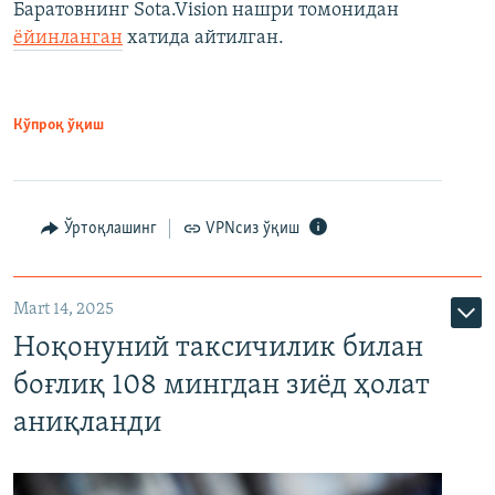
Баратовнинг Sota.Vision нашри томонидан
ёйинланган
хатида айтилган.
Кўпроқ ўқиш
Ўртоқлашинг
VPNсиз ўқиш
Mart 14, 2025
Ноқонуний таксичилик билан
боғлиқ 108 мингдан зиёд ҳолат
аниқланди