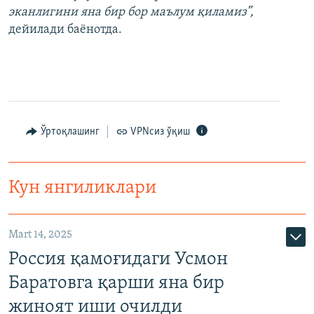
эканлигини яна бир бор маълум қиламиз”,
дейилади баёнотда.
Ўртоқлашинг
VPNсиз ўқиш
Кун янгиликлари
Mart 14, 2025
Россия қамоғидаги Усмон
Баратовга қарши яна бир
жиноят иши очилди