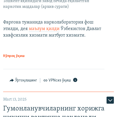
Тошкент яқинидаги завод печида ёқилаётган
наркотик моддалар (архив сурати)
Фарғона туманида нарколаборатория фош
этилди, дея
маълум қилди
Ўзбекистон Давлат
хавфсизлик хизмати матбуот хизмати.
Кўпроқ ўқиш
Ўртоқлашинг
VPNсиз ўқиш
Mart 13, 2025
Гумонланувчиларнинг хорижга