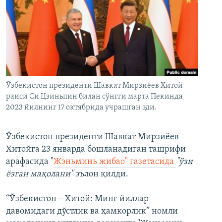
Ўзбекистон президенти Шавкат Мирзиёев Хитой
раиси Си Цзиньпин билан сўнгги марта Пекинда
2023 йилнинг 17 октябрида учрашган эди.
Ўзбекистон президенти Шавкат Мирзиёев
Хитойга 23 январда бошланадиган ташрифи
арафасида "
Жэньминь жибао" газетасида
"ўзи
ёзган мақолани"
эълон қилди.
“Ўзбекистон—Хитой: Минг йиллар
давомидаги дўстлик ва ҳамкорлик” номли