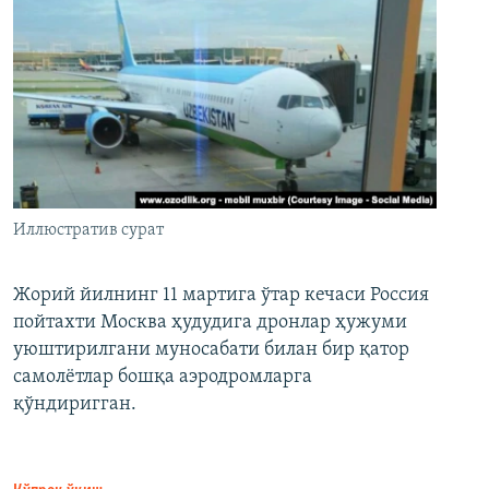
Иллюстратив сурат
Жорий йилнинг 11 мартига ўтар кечаси Россия
пойтахти Москва ҳудудига дронлар ҳужуми
уюштирилгани муносабати билан бир қатор
самолётлар бошқа аэродромларга
қўндиригган.