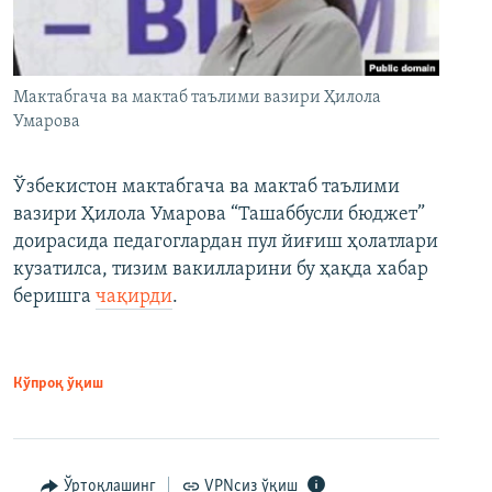
Мактабгача ва мактаб таълими вазири Ҳилола
Умарова
Ўзбекистон мактабгача ва мактаб таълими
вазири Ҳилола Умарова “Ташаббусли бюджет”
доирасида педагоглардан пул йиғиш ҳолатлари
кузатилса, тизим вакилларини бу ҳақда хабар
беришга
чақирди
.
Кўпроқ ўқиш
Ўртоқлашинг
VPNсиз ўқиш