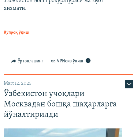
Ўзбекистон Бош прокуратураси матбуот
хизмати.
Кўпроқ ўқиш
Ўртоқлашинг
VPNсиз ўқиш
Mart 12, 2025
Ўзбекистон учоқлари
Москвадан бошқа шаҳарларга
йўналтирилди