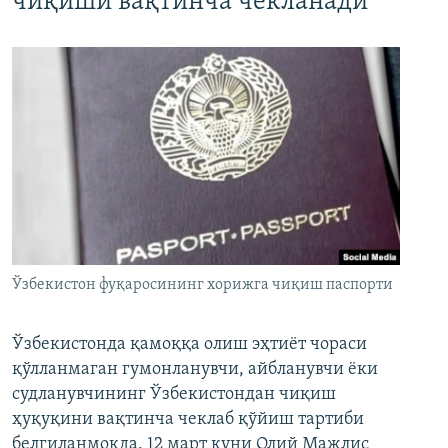
чиқиши вақтинча чекланади
Ўзбекистон фуқаросининг хорижга чиқиш паспорти
Ўзбекистонда қамоққа олиш эҳтиёт чораси
қўлланмаган гумонланувчи, айбланувчи ёки
судланувчининг Ўзбекистондан чиқиш
ҳуқуқини вақтинча чеклаб қўйиш тартиби
белгиланмоқда. 12 март куни Олий Мажлис