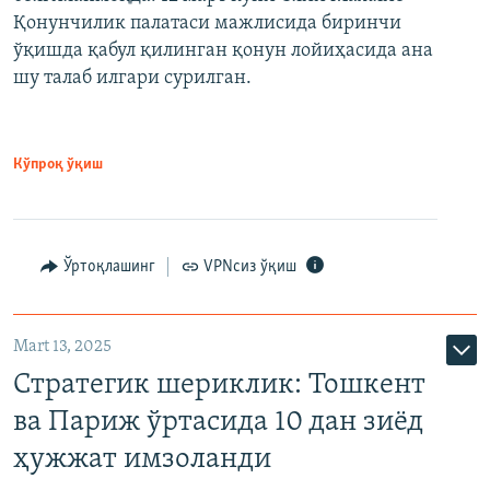
Қонунчилик палатаси мажлисида биринчи
ўқишда қабул қилинган қонун лойиҳасида ана
шу талаб илгари сурилган.
Кўпроқ ўқиш
Ўртоқлашинг
VPNсиз ўқиш
Mart 13, 2025
Стратегик шериклик: Тошкент
ва Париж ўртасида 10 дан зиёд
ҳужжат имзоланди