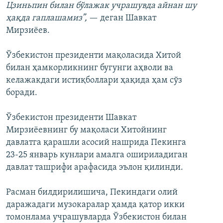
Цзиньпин билан бўлажак учрашувда айнан шу
ҳақда гаплашамиз”,
— деган Шавкат
Мирзиёев.
Ўзбекистон президенти мақоласида Хитой
билан ҳамкорликнинг бугунги аҳволи ва
келажакдаги истиқболлари ҳақида ҳам сўз
боради.
Ўзбекистон президенти Шавкат
Мирзиёевнинг бу мақоласи Хитойнинг
давлатга қарашли асосий нашрида Пекинга
23-25 январь кунлари амалга ошириладиган
давлат ташрифи арафасида эълон қилинди.
Расман билдирилишича, Пекиндаги олий
даражадаги музокаралар ҳамда қатор икки
томонлама учрашувларда Ўзбекистон билан