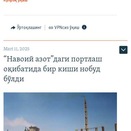
Кўпроқ ўқиш
Ўртоқлашинг
VPNсиз ўқиш
Mart 11, 2025
“Навоий азот”даги портлаш
оқибатида бир киши нобуд
бўлди