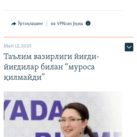
Ўртоқлашинг
VPNсиз ўқиш
Mart 12, 2025
Таълим вазирлиги йиғди-
йиғдилар билан “муроса
қилмайди”