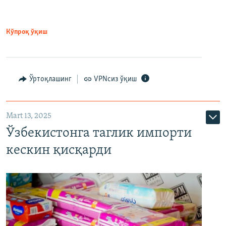
Кўпроқ ўқиш
Ўртоқлашинг
VPNсиз ўқиш
Mart 13, 2025
Ўзбекистонга таглик импорти
кескин қисқарди