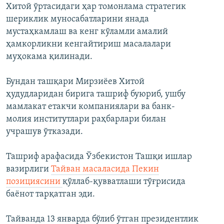
Хитой ўртасидаги ҳар томонлама стратегик
шериклик муносабатларини янада
мустаҳкамлаш ва кенг кўламли амалий
ҳамкорликни кенгайтириш масалалари
муҳокама қилинади.
Бундан ташқари Мирзиёев Хитой
ҳудудларидан бирига ташриф буюриб, ушбу
мамлакат етакчи компаниялари ва банк-
молия институтлари раҳбарлари билан
учрашув ўтказади.
Ташриф арафасида Ўзбекистон Ташқи ишлар
вазирлиги
Тайван масаласида Пекин
позициясини
қўллаб-қувватлаши тўғрисида
баёнот тарқатган эди.
Тайванда 13 январда бўлиб ўтган президентлик