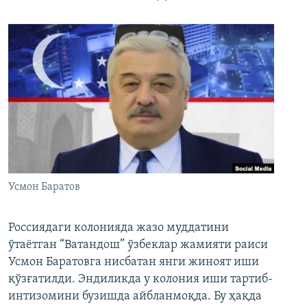
Усмон Баратов
Россиядаги колонияда жазо муддатини
ўтаётган “Ватандош” ўзбеклар жамияти раиси
Усмон Баратовга нисбатан янги жиноят иши
қўзғатилди. Эндиликда у колония иши тартиб-
интизомини бузишда айбланмоқда. Бу ҳақда