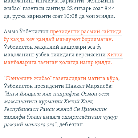
мақоланинг инглизча варианти "Жэньминь
жибао" газетаси сайтида 22 январь соат 8:44
да, русча варианти соат 10:08 да чоп этилди.
Аммо Ўзбекистон
президенти расмий сайтида
бу ҳақда ҳеч қандай маълумот берилмаган.
Ўзбекистон маҳаллий нашрлари эса бу
мақоланинг ўзбек тилидаги версиясини
Хитой
манбаларига таянган ҳолатда нашр қилди.
"
Жэньминь жибао" газетасидаги матнга кўра
,
Ўзбекистон президенти Шавкат Мирзиеёв:
“Янги йилдаги илк ташрифим Осмон ости
мамлакатига ҳурматли Хитой Халқ
Республикаси Раиси жаноб Си Цзиньпин
таклифи билан амалга оширилаётгани чуқур
рамзий маънога эга”
,
деб ёзган.