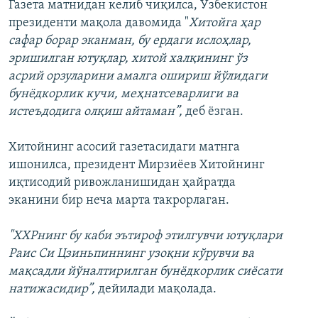
Газета матнидан келиб чиқилса, Ўзбекистон
президенти мақола давомида "
Хитойга ҳар
сафар борар эканман, бу ердаги ислоҳлар,
эришилган ютуқлар, хитой халқининг ўз
асрий орзуларини амалга ошириш йўлидаги
бунёдкорлик кучи, меҳнатсеварлиги ва
истеъдодига олқиш айтаман”,
деб ёзган.
Хитойнинг асосий газетасидаги матнга
ишонилса, президент Мирзиёев Хитойнинг
иқтисодий ривожланишидан ҳайратда
эканини бир неча марта такрорлаган.
"ХХРнинг бу каби эътироф этилгувчи ютуқлари
Раис Си Цзиньпиннинг узоқни кўрувчи ва
мақсадли йўналтирилган бунёдкорлик сиёсати
натижасидир”,
дейилади мақолада.