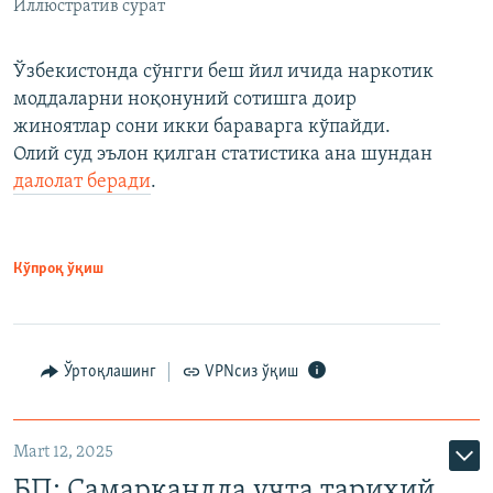
Иллюстратив сурат
Ўзбекистонда сўнгги беш йил ичида наркотик
моддаларни ноқонуний сотишга доир
жиноятлар сони икки бараварга кўпайди.
Олий суд эълон қилган статистика ана шундан
далолат беради
.
Кўпроқ ўқиш
Ўртоқлашинг
VPNсиз ўқиш
Mart 12, 2025
БП: Самарқандда учта тарихий