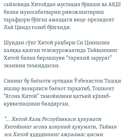
сайловида Хитойдан мустақил бўлиши ва АҚШ
билан муносабатларни ривожлантириш
тарафдори бўлган амалдаги вице-президент
Лай Циндэ ғолиб бўлганди.
Шундан сўнг Хитой раҳбари Си Цзиньпин
халққа қилган телемурожаатида Тайваннинг
Хитой билан бирлашуви “тарихий зарурат”
эканини таъкидлаган.
Сининг бу баёноти ортидан Ўзбекистон Ташқи
ишлар вазирлиги баёнот тарқатиб, Тошкент
“Ягона Хитой” тамойилини қатъий қўллаб-
қувватлашини билдирган.
“... Хитой Халқ Республикаси ҳукумати
Хитойнинг ягона қонуний ҳукумати, Тайван
эса Хитой ҳудудининг ажралмас қисми