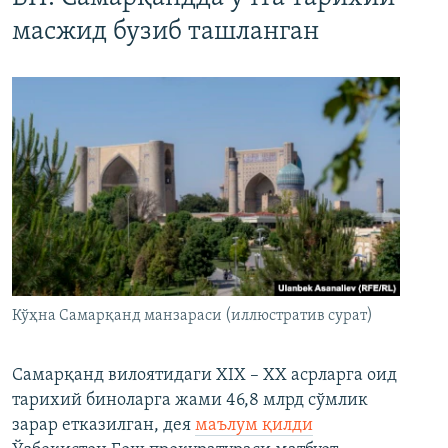
масжид бузиб ташланган
Кўҳна Самарқанд манзараси (иллюстратив сурат)
Самарқанд вилоятидаги XIX – XX асрларга оид
тарихий биноларга жами 46,8 млрд сўмлик
зарар етказилган, дея
маълум қилди