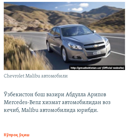
Chevrolet Malibu автомобили
Ўзбекистон бош вазири Абдулла Арипов
Mercedes-Benz хизмат автомобилидан воз
кечиб, Malibu автомобилида юрибди.
Кўпроқ ўқиш