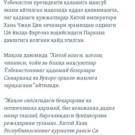
Ўзбекистон президенти қаламига мансуб
экани айтилган мақолада иддао қилинишича,
энг қадимги ҳужжатларда Хитой императори
Хань Чжан Цян элчилари эрамиздан олдинги
126 йилда Фарғона водийсидаги Паркана
давлатига келгани қайд этилган.
Мақола давомида
“Хитой ипаги, қоғози,
чинниси, чойи ва бошқа маҳсулотлар
Ўзбекистоннинг қадимий бозорлари
Самарқанд ва Бухоро орқали жаҳонга
тарқалгани”
айтилади.
“Жаҳон сиёсатидаги беқарорлик ва
нотинчликка қарамай, биз келажакка дадил
назар ташлаб, биргаликдаги бунёдкорлик
режаларини тузамиз. Хитой Халқ
Республикасининг ҳурматли раиси Си