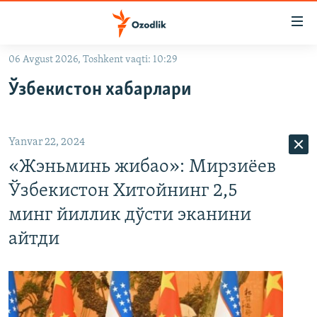
Линклар
Бош
мавзуларга
06 Avgust 2026, Toshkent vaqti: 10:29
ўтинг
OZODLIK SURISHTIRUVLARI
Асосий
Ўзбекистон хабарлари
OZODVIDEO
навигацияга
ўтинг
OZODARXIV
Қидиришга
Yanvar 22, 2024
ўтинг
На русском
«Жэньминь жибао»: Мирзиёев
Ўзбекистон Хитойнинг 2,5
ИЖТИМОИЙ ТАРМОҚЛАР
минг йиллик дўсти эканини
айтди
Озодлик бошқа тилларда