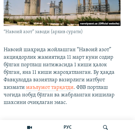
“Навоий азот” заводи (архив сурати)
Навоий шаҳрида жойлашган “Навоий азот”
акциядорлик жамиятида 11 март куни содир
бўлган портлаш натижасида 1 киши ҳалок
бўлган, яна 11 киши жароҳатланган. Бу ҳақда
Фавқулодда вазиятлар вазирлиги матбуот
хизмати
маълумот тарқатди
. ФВВ портлаш
чоғида нобуд бўлган ва жабрланган кишилар
шахсини очиқлаган эмас.
Кўпроқ ўқиш
РУС