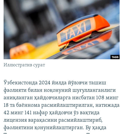
Иллюстратив сурат
Ўзбекистонда 2024 йилда йўловчи ташиш
фаолияти билан ноқонуний шуғулланганлиги
аниқланган ҳайдовчиларга нисбатан 108 минг
18 та баённома расмийлаштирилган, натижада
42 минг 141 нафар ҳайдовчи ўз вақтида
лицензия варақасини расмийлаштириб,
фаолиятини қонунийлаштирган. Бу ҳақда