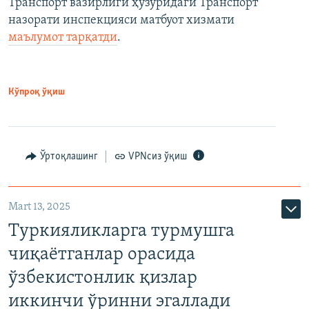
Транспорт вазирлиги ҳузуридаги Транспорт
назорати инспекцияси матбуот хизмати
маълумот тарқатди
.
Кўпроқ ўқиш
Ўртоқлашинг
VPNсиз ўқиш
Mart 13, 2025
Туркияликларга турмушга
чиқаётганлар орасида
ўзбекистонлик қизлар
иккинчи ўринни эгаллади