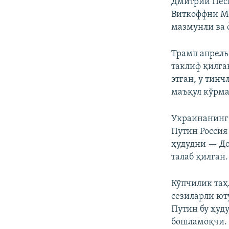
Дмитрий Песк
Виткоффни М
мазмунли ва 
Трамп апрель
таклиф қилган
этган, у тин
маъқул кўрма
Украинанинг 
Путин Россия
ҳудудни — До
талаб қилган.
Кўпчилик таҳ
сезиларли ют
Путин бу ҳуд
бошламоқчи.