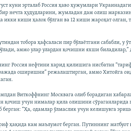
вгуст куни эрталаб Россия ҳаво ҳужумлари Украинадаг
бир нечта ҳудудларини, жумладан дам олиш марказин
а икки киши ҳалок бўлган ва 12 киши жароҳат олган, 
тиндан тобора ҳафсаласи пир бўлаётгани сабабли, у ў
бўлади, аммо улар улардан қочишни яхши биладилар,” 
инг Россия нефтини харид қилишига нисбатан “тари
ражада оширишни” режалаштирган, аммо Хитойга оид
маган.
рампдан Виткоффнинг Москвага олиб борадиган хабарла
н қочиш учун нималар қила олишини сўраганларида 
 берган: “Ҳа, одамлар ўлмаслик учун келишувга эриш
риф ҳақида кам маълумот берган. Путиннинг матбуот 