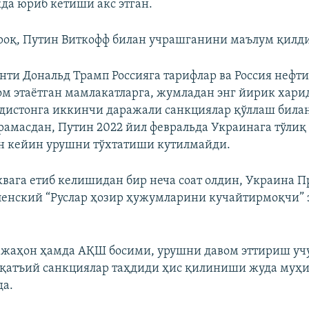
да юриб кетиши акс этган.
оқ, Путин Виткофф билан учрашганини маълум қилди
ти Дональд Трамп Россияга тарифлар ва Россия нефт
м этаётган мамлакатларга, жумладан энг йирик хар
дистонга иккинчи даражали санкциялар қўллаш била
рамасдан, Путин 2022 йил февральда Украинага тўли
н кейин урушни тўхтатиши кутилмайди.
вага етиб келишидан бир неча соат олдин, Украина 
енский “Руслар ҳозир ҳужумларини кучайтирмоқчи”
 жаҳон ҳамда АҚШ босими, урушни давом эттириш уч
қатъий санкциялар таҳдиди ҳис қилиниши жуда муҳи
да.