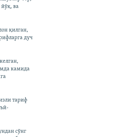
йўқ, ва
лон қилган,
арифларга дуч
келган,
умда камида
ига
изли тариф
аъй-
ундан сўнг