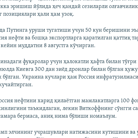
кка эришиш йўлида ҳеч қандай сезиларли олғавчилик 
 позициялари ҳали ҳам узоқ.
да Путинга уруши тугатиши учун 50 кун беришини эъ
сия нефти ва бошқа экспортларга қаратилган қаттиқ т
 кейин муддатни 8 августга кўчирган.
аинадаги фуқаролар учун ҳалокатли ҳафта билан тўғри 
июлда Киевга 300 дан зиёд дронлар билан бўлган ҳуж
к бўлган. Украина кучлари ҳам Россия инфратузилмас
кучайтирган.
ссия нефтини харид қилаётган мамлакатларга 100 фо
нлигини таъкидлаган, лекин Виткоффнинг сўнгги с
самара бермаса, аниқ нима бўлиши номаълум.
рамп элчининг учрашувлари натижасини кутишини ва 