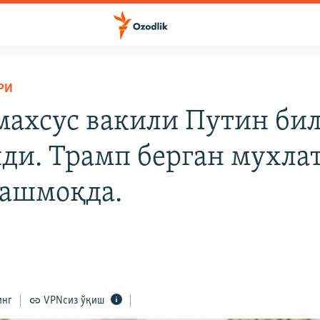
РИ
ахсус вакили Путин би
ди. Трамп берган мухла
ашмоқда.
инг
VPNсиз ўқиш