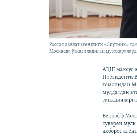
Россия давлат агентлиги «Спутник» то
Москвода ўтказиладиган музокараларда
АҚШ махсус э
Президенти 
томонидан Мо
муддатдан ат
санкцияларга
Виткофф Моск
суверен мулк
ахборот аген