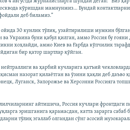
ов 4 августда журналистларга шундай деган: “Биз ҳа
осквода кўришдан мамнунмиз… Бундай контактларни
фойдали деб биламиз.”
 ойида 30 кунлик тўлиқ, узайтирилиши мумкин бўлга
 ва Украина буни қабул қилган, аммо Россия бу ғояни
чликни хоҳлайди, аммо Киев ва Ғарбда кўпчилик тараф
йдиган бир қатор шартлар қўйган.
нейтраллиги ва ҳарбий кучларига қатъий чекловлард
 қисман назорат қилаётган ва ўзини ҳақли деб даъво қ
нецк, Луганск, Запорожье ва Херсонни Россияга то
лилчиларнинг айтишича, Россия кучлари фронтдаги п
уқларга эришганига қарамасдан, катта зарарга сабаб 
удларни тўлиқ эгаллаб олгандан сўнг асосий музокара