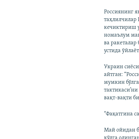
Россиянинг я
таҳлилчилар
кечиктириш 
номаълум ман
ва ракеталар
устида ўйлаёт
Украин сиёси
айтган: “Рос
мумкин бўлга
тактикаси’ни 
вақт-вақти б
“Фақатгина с
Май ойидан б
қўлга олинга