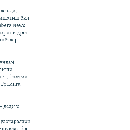
лса-да,
юмшатиш ёки
berg News
ларини дрон
тиёзлар
шундай
ириши
ек, ‘салями
, Трампга
 деди у.
музокаралари
ишувлар бор,