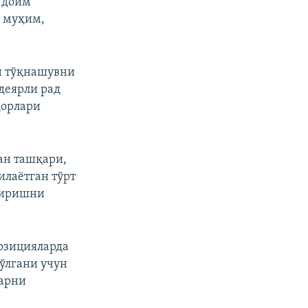
р доим
 муҳим,
н тўқнашувни
 деярли рад
дорлари
ан ташқари,
илаётган тўрт
пширишни
озицияларда
бўлгани учун
ларни