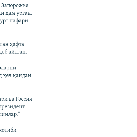
и Запорожье
и ҳам урган.
тўрт нафари
тган ҳафта
деб айтган.
фларни
 ҳеч қандай
ри ва Россия
президент
синлар.”
котиби