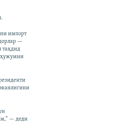
.
ини импорт
идорлар —
н таҳдид
қ ҳужумни
Президенти
 эканлигини
ун
м,” — деди