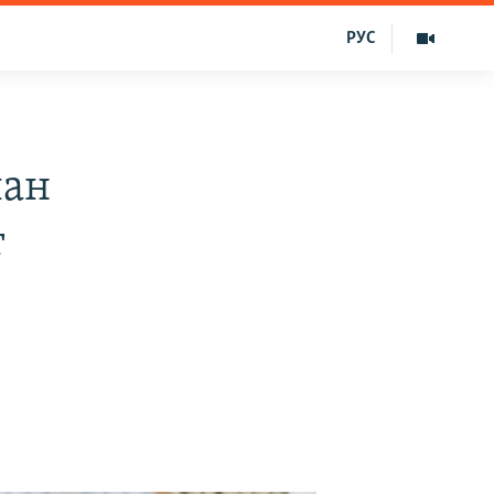
РУС
лан
т