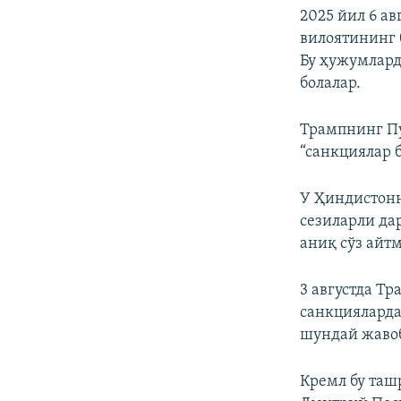
2025 йил 6 а
вилоятининг 
Бу ҳужумлард
болалар.
Трампнинг Пу
“санкциялар 
У Ҳиндистонн
сезиларли да
аниқ сўз айт
3 августда Т
санкцияларда
шундай жавоб
Кремл бу таш