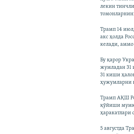
лекин тинчли
томонларнинг
Трамп 14 июл
акс ҳолда Рос
келади, аммо
Бу қарор Укр
жумладан 31 
31 киши ҳало
ҳужумларни 
Трамп АҚШ Ро
қўйиши мумки
ҳаракатлари 
5 августда Т