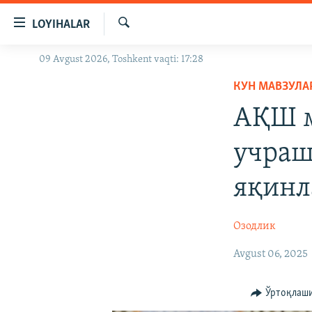
Линклар
LOYIHALAR
Бош
мавзуларга
Излаш
09 Avgust 2026, Toshkent vaqti: 17:28
OZODLIK SURISHTIRUVLARI
ўтинг
Асосий
КУН МАВЗУЛА
OZODVIDEO
навигацияга
АҚШ м
OZODARXIV
ўтинг
Қидиришга
учраш
ўтинг
яқинл
Озодлик
Avgust 06, 2025
Ўртоқлаш