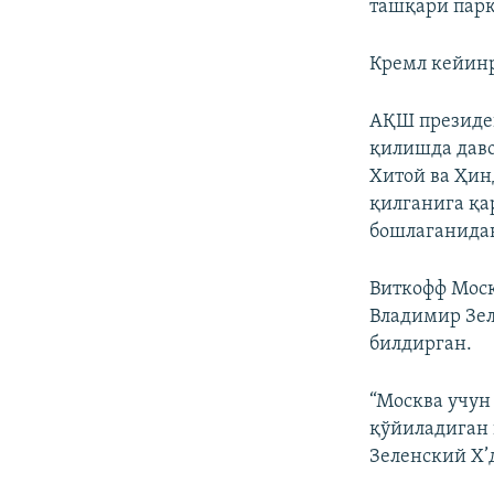
ташқари парк
Кремл кейинр
АҚШ президен
қилишда даво
Хитой ва Ҳин
қилганига қа
бошлаганида
Виткофф Моск
Владимир Зел
билдирган.
“Москва учун
қўйиладиган 
Зеленский X’