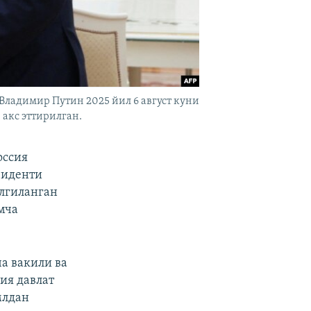
Владимир Путин 2025 йил 6 август куни
акс эттирилган.
оссия
зиденти
лгиланган
мча
а вакили ва
ия давлат
млдан