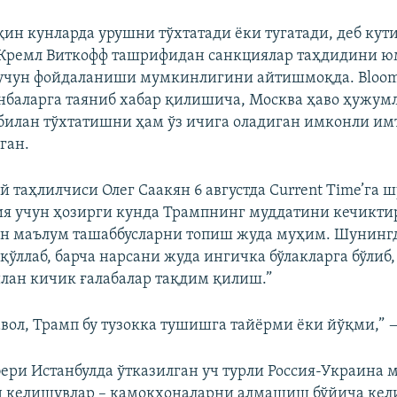
қин кунларда урушни тўхтатади ёки тугатади, деб кути
 Кремл Виткофф ташрифидан санкциялар таҳдидини 
учун фойдаланиши мумкинлигини айтишмоқда. Bloom
баларга таяниб хабар қилишича, Москва ҳаво ҳужум
 билан тўхтатишни ҳам ўз ичига оладиган имконли им
ган.
й таҳлилчиси Олег Саакян 6 августда Current Time’га 
сия учун ҳозирги кунда Трампнинг муддатини кечикт
н маълум ташаббусларни топиш жуда муҳим. Шунингд
қўллаб, барча нарсани жуда ингичка бўлакларга бўлиб
илан кичик ғалабалар тақдим қилиш.”
авол, Трамп бу тузокка тушишга тайёрми ёки йўқми,” —
ери Истанбулда ўтказилган уч турли Россия-Украина 
н келишувлар – қамоқхоналарни алмашиш бўйича кел