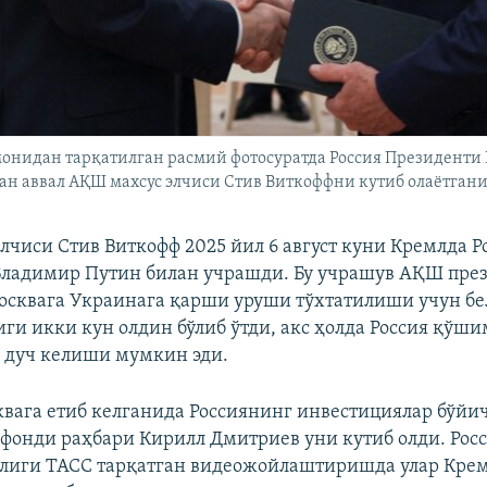
монидан тарқатилган расмий фотосуратда Россия Президенти 
н аввал АҚШ махсус элчиси Стив Виткоффни кутиб олаётгани 
лчиси Стив Виткофф 2025 йил 6 август куни Кремлда Р
Владимир Путин билан учрашди. Бу учрашув АҚШ пре
сквага Украинага қарши уруши тўхтатилиши учун бе
иги икки кун олдин бўлиб ўтди, акс ҳолда Россия қўши
 дуч келиши мумкин эди.
вага етиб келганида Россиянинг инвестициялар бўйич
 фонди раҳбари Кирилл Дмитриев уни кутиб олди. Росс
тлиги ТАСС тарқатган видеожойлаштиришда улар Кре