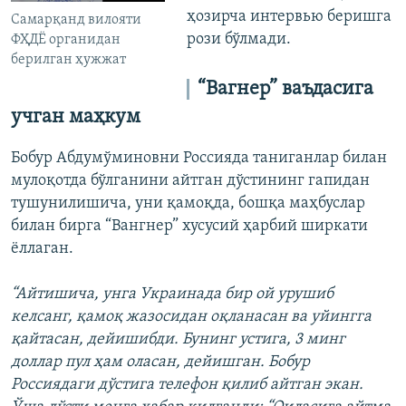
ҳозирча интервью беришга
Самарқанд вилояти
рози бўлмади.
ФҲДЁ органидан
берилган ҳужжат
“Вагнер” ваъдасига
учган маҳкум
Бобур Абдумўминовни Россияда таниганлар билан
мулоқотда бўлганини айтган дўстининг гапидан
тушунилишича, уни қамоқда, бошқа маҳбуслар
билан бирга “Вангнер” хусусий ҳарбий ширкати
ёллаган.
“Айтишича, унга Украинада бир ой урушиб
келсанг, қамоқ жазосидан оқланасан ва уйингга
қайтасан, дейишибди. Бунинг устига, 3 минг
доллар пул ҳам оласан, дейишган. Бобур
Россиядаги дўстига телефон қилиб айтган экан.