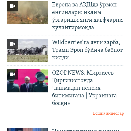
Европа ва АҚШда ўрмон
ёнғинлари: иқлим
ўзгариши янги хавфларни
кучайтирмоқда
Wildberries’га янги зарба,
Трамп Эрон бўйича баёнот
қилди
OZODNEWS: Мирзиёев
Қирғизистонда —
Чашмадан пенсия
битимигача | Украинага
босқин
Бошқа видеолар