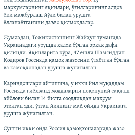
оид тасдиқланган
маълумотлар бор.
Бу
марҳумларнинг яқинлари, ўғилларининг алдов
ёки мажбурлаш йўли билан урушга
ёлланаётганини даъво қилмоқдалар.
Жумладан, Тожикистоннинг Жайҳун туманида
Украинадаги урушда ҳалок бўлган эркак дафн
қилинди. Яқинларига кўра, 47 ёшли Шамсиддин
Қодиров Россияда қамоқ жазосини ўтаётган бўлган
ва қамоқхонадан урушга жўнатилган.
Қариндошлари айтишича, у икки йил муқаддам
Россияда гиёҳванд моддаларни ноқонуний сақлаш
айблови билан 14 йилга озодликдан маҳрум
этилган эди, ўтган йилнинг май ойида Украинага
урушга жўнатилган.
Сўнгги икки ойда Россия қамоқхоналарида жазо