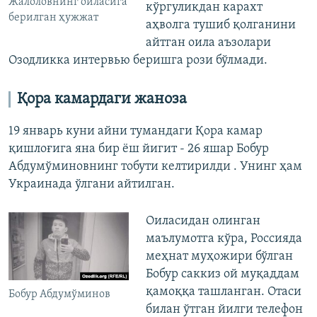
Жалоловнинг оиласига
кўргуликдан карахт
берилган ҳужжат
аҳволга тушиб қолганини
айтган оила аъзолари
Озодликка интервью беришга рози бўлмади.
Қора камардаги жаноза
19 январь куни айни тумандаги Қора камар
қишлоғига яна бир ёш йигит - 26 яшар Бобур
Абдумўминовнинг тобути келтирилди . Унинг ҳам
Украинада ўлгани айтилган.
Оиласидан олинган
маълумотга кўра, Россияда
меҳнат муҳожири бўлган
Бобур саккиз ой муқаддам
қамоққа ташланган. Отаси
Бобур Абдумўминов
билан ўтган йилги телефон