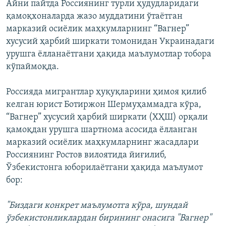
Айни пайтда Россиянинг турли ҳудудларидаги
қамоқхоналарда жазо муддатини ўтаётган
марказий осиёлик маҳкумларнинг “Вагнер”
хусусий ҳарбий ширкати томонидан Украинадаги
урушга ёлланаётгани ҳақида маълумотлар тобора
кўпаймоқда.
Россияда мигрантлар ҳуқуқларини ҳимоя қилиб
келган юрист Ботиржон Шермуҳаммадга кўра,
“Вагнер” хусусий ҳарбий ширкати (ХҲШ) орқали
қамоқдан урушга шартнома асосида ёлланган
марказий осиёлик маҳкумларнинг жасадлари
Россиянинг Ростов вилоятида йиғилиб,
Ўзбекистонга юборилаётгани ҳақида маълумот
бор:
"Биздаги конкрет маълумотга кўра, шундай
ўзбекистонликлардан бирининг онасига "Вагнер"