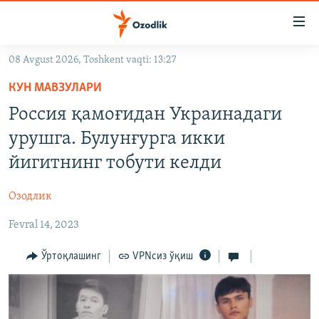
Линклар
Бош
мавзуларга
08 Avgust 2026, Toshkent vaqti: 13:27
ўтинг
OZODLIK SURISHTIRUVLARI
Асосий
КУН МАВЗУЛАРИ
OZODVIDEO
навигацияга
Россия қамоғидан Украинадаги
ўтинг
OZODARXIV
урушга. Булунғурга икки
Қидиришга
ўтинг
йигитнинг тобути келди
На русском
Озодлик
ИЖТИМОИЙ ТАРМОҚЛАР
Fevral 14, 2023
Ўртоқлашинг
VPNсиз ўқиш
Озодлик бошқа тилларда