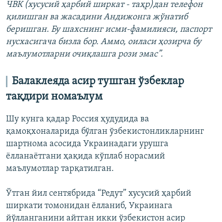
ЧВК (хусусий ҳарбий ширкат - таҳр)дан телефон
қилишган ва жасадини Андижонга жўнатиб
беришган. Бу шахснинг исми-фамилияси, паспорт
нусхасигача бизла бор. Аммо, оиласи ҳозирча бу
маълумотларни очиқлашга рози эмас”.
Балаклеяда асир тушган ўзбеклар
тақдири номаълум
Шу кунга қадар Россия ҳудудида ва
қамоқхоналарида бўлган ўзбекистонликларнинг
шартнома асосида Украинадаги урушга
ёлланаётгани ҳақида кўплаб норасмий
маълумотлар тарқатилган.
Ўтган йил сентябрида “Редут” хусусий ҳарбий
ширкати томонидан ёлланиб, Украинага
йўлланганини айтган икки ўзбекистон асир