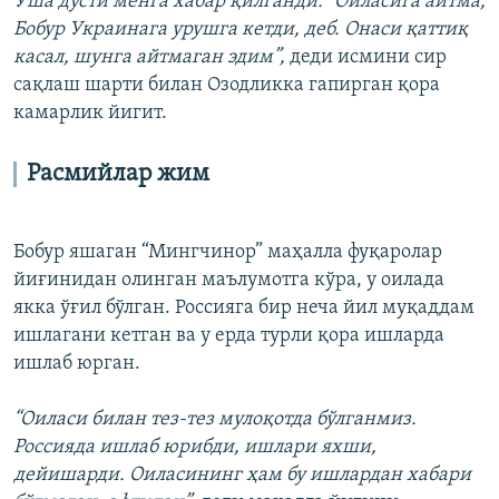
Ўша дўсти менга хабар қилганди: “Оиласига айтма,
Бобур Украинага урушга кетди, деб. Онаси қаттиқ
касал, шунга айтмаган эдим”,
деди исмини сир
сақлаш шарти билан Озодликка гапирган қора
камарлик йигит.
Расмийлар жим
Бобур яшаган “Мингчинор” маҳалла фуқаролар
йиғинидан олинган маълумотга кўра, у оилада
якка ўғил бўлган. Россияга бир неча йил муқаддам
ишлагани кетган ва у ерда турли қора ишларда
ишлаб юрган.
“Оиласи билан тез-тез мулоқотда бўлганмиз.
Россияда ишлаб юрибди, ишлари яхши,
дейишарди. Оиласининг ҳам бу ишлардан хабари