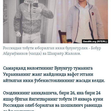
Россиядан тобути юборилган икки булунғурлик - Бобур
Абдумўминов (чапда) ва Шахриёр Жалолов.
Самарқанд вилоятининг Булунғур туманига
Украинанинг жанг майдонида вафот этгани
айтилган икки ўзбекистонликнинг жасади келди.
Озодликнинг аниқлашича, бири 26, яна бири 24
яшар бўлган йигитларнинг тобути 19 январь куни
Россиядан олиб борилган ва шошилинч равишда