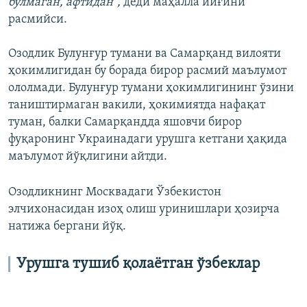
бўлмаган, афтидан”,
деди маҳалла йиғини
расмийси.
Озодлик Булунғур тумани ва Самарқанд вилояти
ҳокимлигидан бу борада бирор расмий маълумот
ололмади. Булунғур тумани ҳокимлигининг ўзини
таништирмаган вакили, ҳокимиятда нафақат
туман, балки Самарқандда яшовчи бирор
фуқаронинг Украинадаги урушга кетгани ҳақида
маълумот йўқлигини айтди.
Озодликнинг Москвадаги Ўзбекистон
элчихонасидан изоҳ олиш уринишлари ҳозирча
натижа бергани йўқ.
Урушга тушиб қолаётган ўзбеклар