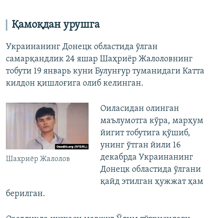
Қамоқдан урушга
Украинанинг Донецк областида ўлган
самарқандлик 24 яшар Шаҳриёр Жалоловнинг
тобути 19 январь куни Булунғур туманидаги Катта
килдон қишлоғига олиб келинган.
Оиласидан олинган
маълумотга кўра, марҳум
йигит тобутига қўшиб,
унинг ўтган йили 16
декабрда Украинанинг
Шахриёр Жалолов
Донецк областида ўлгани
қайд этилган ҳужжат ҳам
берилган.