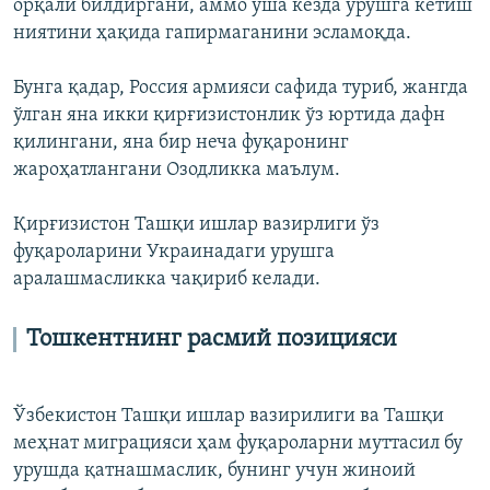
орқали билдиргани, аммо ўша кезда урушга кетиш
ниятини ҳақида гапирмаганини эсламоқда.
Бунга қадар, Россия армияси сафида туриб, жангда
ўлган яна икки қирғизистонлик ўз юртида дафн
қилингани, яна бир неча фуқаронинг
жароҳатлангани Озодликка маълум.
Қирғизистон Ташқи ишлар вазирлиги ўз
фуқароларини Украинадаги урушга
аралашмасликка чақириб келади.
Тошкентнинг расмий позицияси
Ўзбекистон Ташқи ишлар вазирилиги ва Ташқи
меҳнат миграцияси ҳам фуқароларни муттасил бу
урушда қатнашмаслик, бунинг учун жиноий