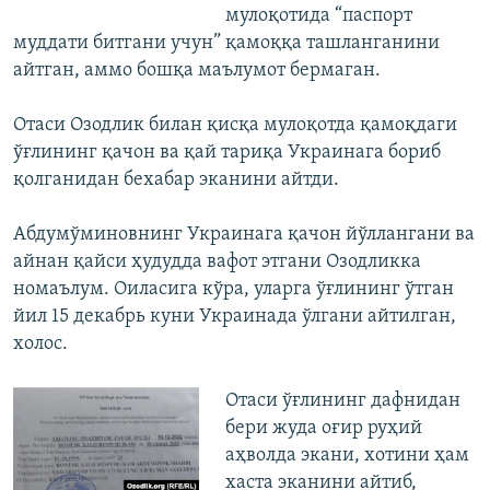
мулоқотида “паспорт
муддати битгани учун” қамоққа ташланганини
айтган, аммо бошқа маълумот бермаган.
Отаси Озодлик билан қисқа мулоқотда қамоқдаги
ўғлининг қачон ва қай тариқа Украинага бориб
қолганидан бехабар эканини айтди.
Абдумўминовнинг Украинага қачон йўллангани ва
айнан қайси ҳудудда вафот этгани Озодликка
номаълум. Оиласига кўра, уларга ўғлининг ўтган
йил 15 декабрь куни Украинада ўлгани айтилган,
холос.
Отаси ўғлининг дафнидан
бери жуда оғир руҳий
аҳволда экани, хотини ҳам
хаста эканини айтиб,