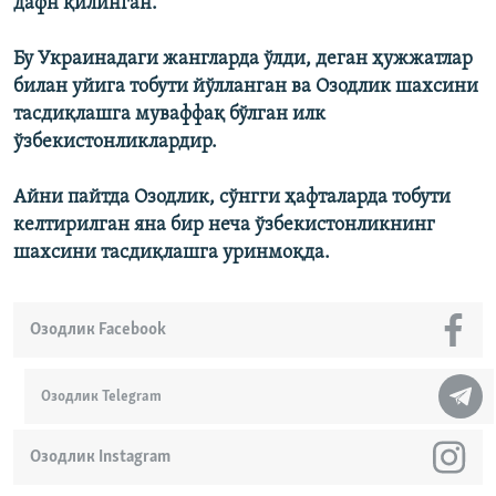
дафн қилинган.
Бу Украинадаги жангларда ўлди, деган ҳужжатлар
билан уйига тобути йўлланган ва Озодлик шахсини
тасдиқлашга муваффақ бўлган илк
ўзбекистонликлардир.
Айни пайтда Озодлик, сўнгги ҳафталарда тобути
келтирилган яна бир неча ўзбекистонликнинг
шахсини тасдиқлашга уринмоқда.
Озодлик Facebook
Озодлик Telegram
Озодлик Instagram