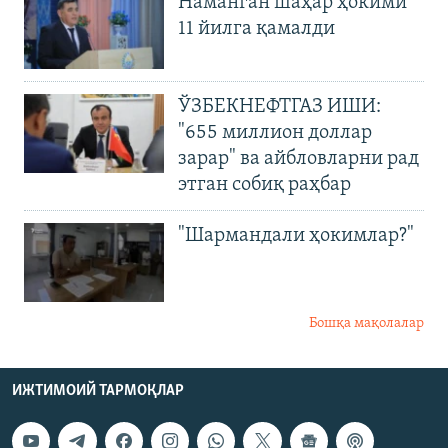
Наманган шаҳар ҳокими
11 йилга қамалди
ЎЗБЕКНЕФТГАЗ ИШИ:
"655 миллион доллар
зарар" ва айбловларни рад
этган собиқ раҳбар
"Шармандали ҳокимлар?"
Бошқа мақолалар
ИЖТИМОИЙ ТАРМОҚЛАР