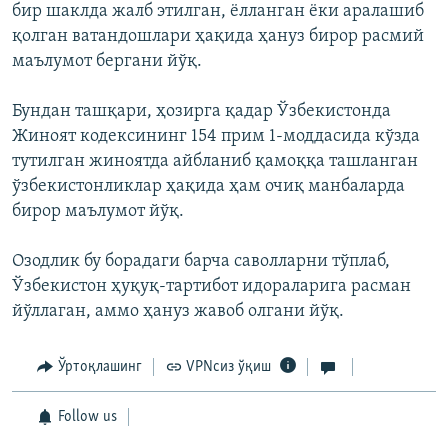
бир шаклда жалб этилган, ёлланган ёки аралашиб
қолган ватандошлари ҳақида ҳануз бирор расмий
маълумот бергани йўқ.
Бундан ташқари, ҳозирга қадар Ўзбекистонда
Жиноят кодексининг 154 прим 1-моддасида кўзда
тутилган жиноятда айбланиб қамоққа ташланган
ўзбекистонликлар ҳақида ҳам очиқ манбаларда
бирор маълумот йўқ.
Озодлик бу борадаги барча саволларни тўплаб,
Ўзбекистон ҳуқуқ-тартибот идораларига расман
йўллаган, аммо ҳануз жавоб олгани йўқ.
Ўртоқлашинг
VPNсиз ўқиш
Follow us