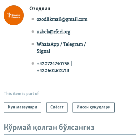
Озодлик
ozodlikmail@gmail.com
uzbek@rferl.org
WhatsApp / Telegram /
Signal
+420724740755 |
+420602612713
This item is part of
Кун мавзулари
Сиёсат
Инсон ҳуқуқлари
Кўрмай қолган бўлсангиз