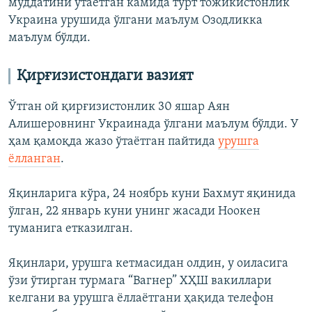
муддатини ўтаётган камида тўрт тожикистонлик
Украина урушида ўлгани маълум Озодликка
маълум бўлди.
Қирғизистондаги вазият
Ўтган ой қирғизистонлик 30 яшар Аян
Алишеровнинг Украинада ўлгани маълум бўлди. У
ҳам қамоқда жазо ўтаётган пайтида
урушга
ёлланган
.
Яқинларига кўра, 24 ноябрь куни Бахмут яқинида
ўлган, 22 январь куни унинг жасади Ноокен
туманига етказилган.
Яқинлари, урушга кетмасидан олдин, у оиласига
ўзи ўтирган турмага “Вагнер” ХҲШ вакиллари
келгани ва урушга ёллаётгани ҳақида телефон