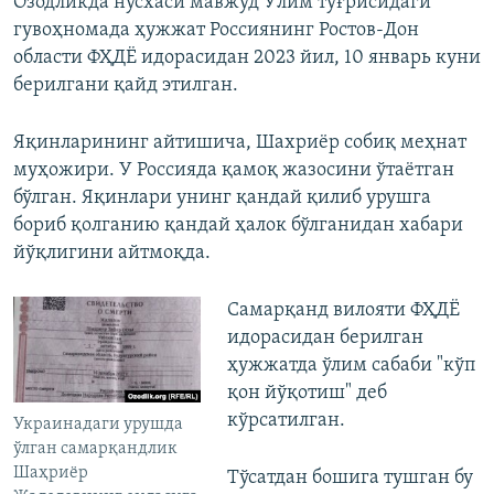
Озодликда нусхаси мавжуд Ўлим тўғрисидаги
гувоҳномада ҳужжат Россиянинг Ростов-Дон
области ФҲДЁ идорасидан 2023 йил, 10 январь куни
берилгани қайд этилган.
Яқинларининг айтишича, Шахриёр собиқ меҳнат
муҳожири. У Россияда қамоқ жазосини ўтаётган
бўлган. Яқинлари унинг қандай қилиб урушга
бориб қолганию қандай ҳалок бўлганидан хабари
йўқлигини айтмоқда.
Самарқанд вилояти ФҲДЁ
идорасидан берилган
ҳужжатда ўлим сабаби "кўп
қон йўқотиш" деб
кўрсатилган.
Украинадаги урушда
ўлган самарқандлик
Шаҳриёр
Тўсатдан бошига тушган бу