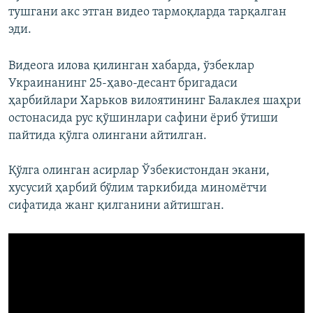
тушгани акс этган видео тармоқларда тарқалган
эди.
Видеога илова қилинган хабарда, ўзбеклар
Украинанинг 25-ҳаво-десант бригадаси
ҳарбийлари Харьков вилоятининг Балаклея шаҳри
остонасида рус қўшинлари сафини ёриб ўтиши
пайтида қўлга олингани айтилган.
Қўлга олинган асирлар Ўзбекистондан экани,
хусусий ҳарбий бўлим таркибида миномётчи
сифатида жанг қилганини айтишган.