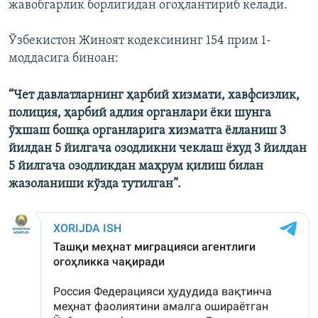
жавобгарлик борлигидан огоҳлантириб келади.
Ўзбекистон Жиноят кодексининг 154 прим 1-
моддасига биноан:
“Чет давлатларнинг ҳарбий хизмати, хавфсизлик,
полиция, ҳарбий адлия органлари ёки шунга
ўхшаш бошқа органларига хизматга ёлланиш 3
йилдан 5 йилгача озодликни чеклаш ёхуд 3 йилдан
5 йилгача озодликдан маҳрум қилиш билан
жазоланиши кўзда тутилган”.