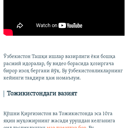
Ўзбекистон Ташқи ишлар вазирлиги ёки бошқа
расмий идоралар, бу видео борасида ҳозиргача
бирор изоҳ бергани йўқ. Бу ўзбекистонликларнинг
кейинги тақдири ҳам номаълум.
Тожикистондаги вазият
Қўшни Қирғизистон ва Тожикистонда эса 10га
яқин муҳожирнинг жасади урушдан келганига