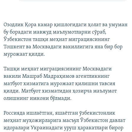
Озодлик Қора камар қишлоғидаги ҳолат ва умуман
бу борадаги мавжуд маълумотларни сўраб,
Ўзбекистон ташқи меҳнат миграциясининг
Тошкент ва Москвадаги вакиллигига яна бир бор
мурожаат қилди.
Ташқи меҳнат миграциясининг Москвадаги
вакили Машраб Мадраҳимов агентликнинг
матбуот хизматига мурожаат қилишни тавсия
қилди. Матбуот хизматидан ҳозирча маълумот
олишнинг имкони бўлмади.
Россияда ишлаётган, яшаётган ўзбекистонлик
меҳнат муҳожирларига масъул Ўзбекистон давлат
идоралари Украинадаги уруш ҳаракатлари бирор