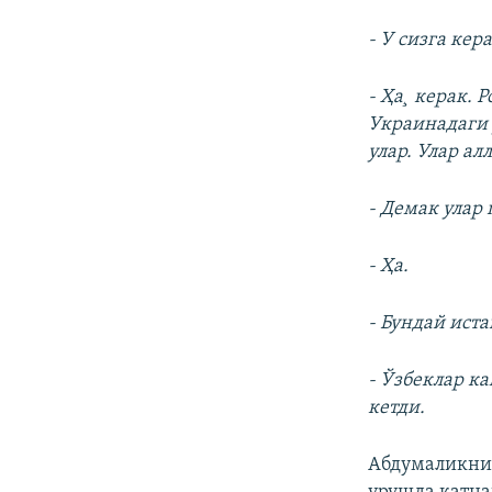
- У сизга кер
- Ҳа¸ керак.
Украинадаги 
улар. Улар ал
- Демак улар
- Ҳа.
- Бундай ист
- Ўзбеклар к
кетди.
Абдумаликнин