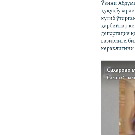
Ўзини Абдума
ҳуқуқбузарли
кутиб ўтирга
ҳарбийлар ке
депортация қ
вазирлиги би
кераклигини
Сахарово 
билан
Озодл