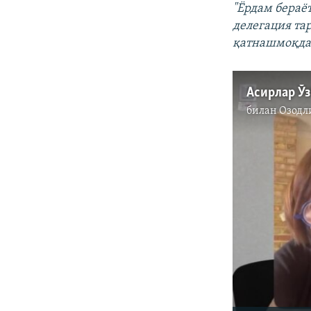
"Ёрдам бераё
делегация та
қатнашмоқда
Асирлар Ў
билан
Озодл