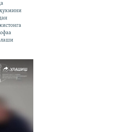
да
д ҳукмини
дан
екистонга
дофаа
олаши
УЛАШИШ