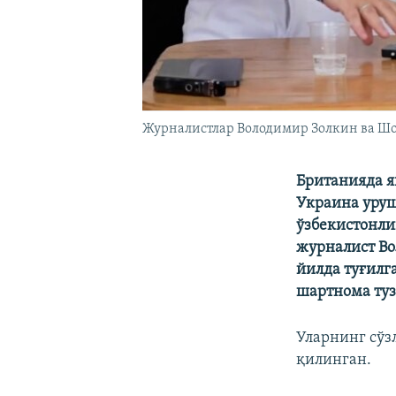
Журналистлар Володимир Золкин ва Шо
Британияда я
Украина уруш
ўзбекистонли
журналист Во
йилда туғилг
шартнома ту
Уларнинг сўзл
қилинган.