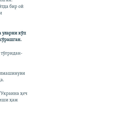
илган.
тда бир ой
и
а уларни кўп
 сўрашган.
 тўғридан-
 алмашинуви
а.
"Украина ҳеч
тиши ҳам