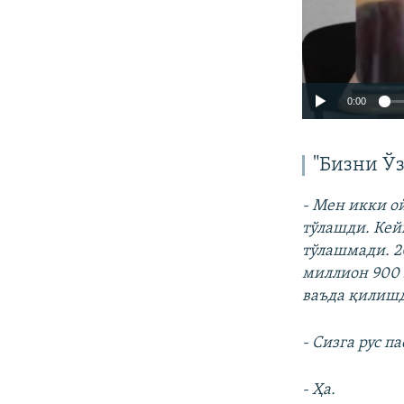
0:00
"Бизни Ў
- Мен икки о
тўлашди. Кей
тўлашмади. 2
миллион 900 
ваъда қилишд
- Сизга рус 
- Ҳа.