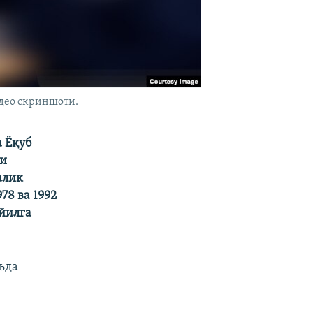
део скриншоти.
 Ëқуб
ки
алик
78 ва 1992
 йилга
аъда