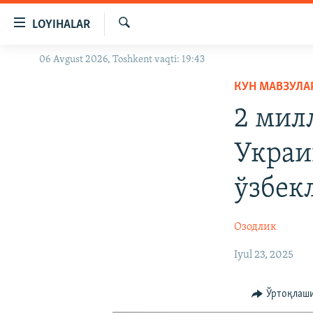
Линклар
LOYIHALAR
Бош
мавзуларга
Излаш
06 Avgust 2026, Toshkent vaqti: 19:43
OZODLIK SURISHTIRUVLARI
ўтинг
Асосий
КУН МАВЗУЛА
OZODVIDEO
навигацияга
2 мил
OZODARXIV
ўтинг
Қидиришга
Украи
ўтинг
ўзбек
Озодлик
Iyul 23, 2025
Ўртоқлаш