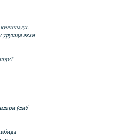
а қилишади.
и урушда экан
ишди?
анлари ўлиб
кибида