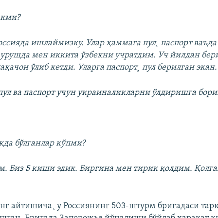
акми?
 Россияда ишлаймизку. Улар ҳаммага пул¸ паспорт ваъд
урушда мен иккита ўзбекни учратдим. Уч йилдан бер
лақачон ўлиб кетди. Уларга паспорт¸ пул берилган экан.
 пул ва паспорт учун украиналикларни ўлдиришга бор
акда бўлганлар кўпми?
ам. Биз 5 киши эдик. Биргина мен тирик қолдим. Қолг
г айтишича¸ у Россиянинг 503-штурм бригадаси тар