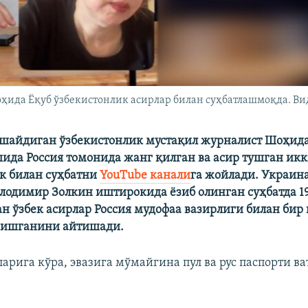
ҳида Ёқуб ўзбекистонлик асирлар билан суҳбатлашмоқда. Ви
шайдиган ўзбекистонлик мустақил журналист Шоҳида
ида Россия томонида жанг қилган ва асир тушган ик
к билан суҳбатни
YouTube канали
га жойлади. Украин
лодимир Золкин иштирокида ёзиб олинган суҳбатда 19
ан ўзбек асирлар Россия мудофаа вазирлиги билан бир
зишганини айтишади.
арига кўра, эвазига мўмайгина пул ва рус паспорти в