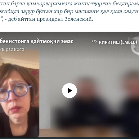
тган барча ҳамкорларимизга миннатдорлик билдирам
ркибида зарур бўлган ҳар бир масалани ҳал қила олад
”,
- деб айтган президент Зеленский.
збекистонга қайтмоқчи эмас
КИРИТИШ (EMBED)
ик радиоси
Айни дамда медиа-манба мавжуд эмас