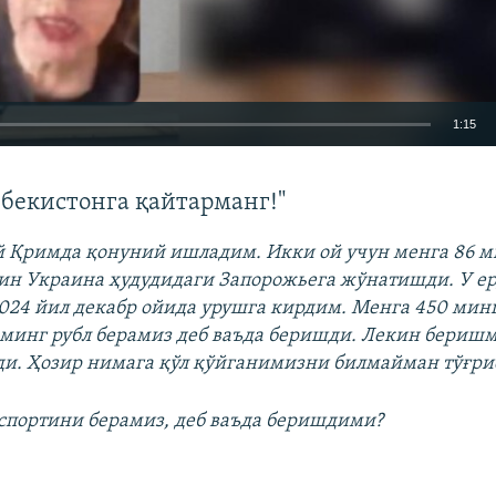
1:15
КИРИТИШ (EMBED)
збекистонга қайтарманг!"
й Қримда қонуний ишладим. Икки ой учун менга 86 м
ин Украина ҳудудидаги Запорожьега жўнатишди. У ер
024 йил декабр ойида урушга кирдим. Менга 450 минг
Auto
240p
360p
480p
минг рубл берамиз деб ваъда беришди. Лекин беришм
и. Ҳозир нимага қўл қўйганимизни билмайман тўғри
720p
1080p
паспортини берамиз, деб ваъда беришдими?