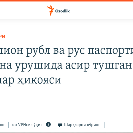
РИ
лион рубл ва рус паспорт
на урушида асир тушган
лар ҳикояси
инг
VPNсиз ўқиш
Шарҳларни кўринг