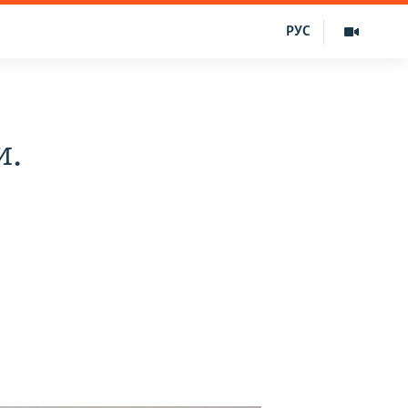
РУС
и.