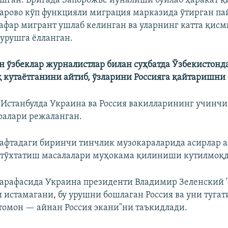
шган. Бригада Запорожье йўналиши бўйлаб ҳаракат қ
арово кўп функцияли миграция марказида ўтирган пай
афар мигрант ушлаб келинган ва уларнинг катта қисм
урушга ëлланган.
н ўзбеклар журналистлар билан суҳбатда Ўзбекистонд
 кутаётганини айтиб, ўзларини Россияга қайтаришни
 Истанбулда
Украина ва Россия вакилларининг учинчи
ралари режаланган.
ҳафтадаги биринчи тинчлик музокараларида асирлар
 тўхтатиш масалалари муҳокама қилиниши кутилмоқд
арафасида Украина президенти Владимир Зеленский 
 истамагани, бу урушни бошлаган Россия ва уни туга
 томон — айнан Россия экани"ни таъкидлади.