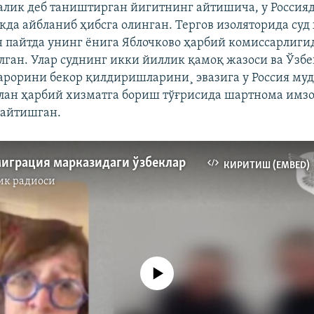
лик деб таништирган йигитнинг айтишича, у Россия
кда айбланиб ҳибсга олинган. Тергов изоляторида су
н пайтда унинг ëнига Яблочково ҳарбий комиссарлиги
лган. Улар суднинг икки йиллик қамоқ жазоси ва Ўзб
арорини бекор қилдиришларини¸ эвазига у Россия му
лан ҳарбий хизматга бориш тўғрисида шартнома имз
 айтишган.
миграция марказидаги ўзбеклар
КИРИТИШ (EMBED)
ик радиоси
Айни дамда медиа-манба мавжуд эмас