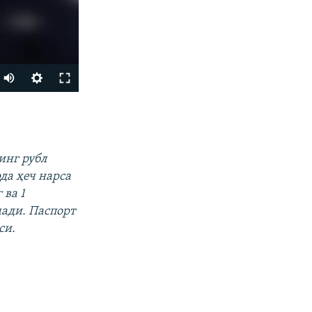
Auto
240p
УЛАШИШ
360p
480p
инг рубл
720p
да ҳеч нарса
 ва 1
1080p
ади. Паспорт
си.
px
Кенглиги