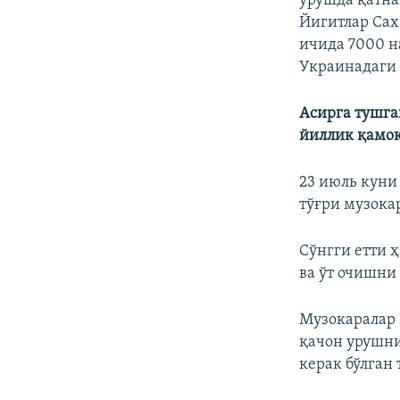
урушда қатна
Йигитлар Сах
ичида 7000 н
Украинадаги 
Асирга тушга
йиллик қамоқ
23 июль куни
тўғри музока
Сўнгги етти 
ва ўт очишни
Музокаралар 
қачон урушни
керак бўлган