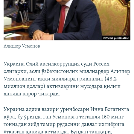
Алишер Усмонов
Украина Олий аксилкоррупция суди Россия
олигархи, асли ўзбекистонлик миллиардер Алишер
Усмоновнинг икки миллиард гривналик (48,2
миллион доллар) активларини мусодара қилиш
ҳақида қарор чиқарди.
Украина адлия вазири ўринбосари Инна Богатихга
кўра, бу ўринда гап Усмоновга тегишли 160 минг
тоннадан зиёд темир рудасини давлат ихтиёрига
ўтказиш ҳақида кетмоқда. Бундан ташқари,