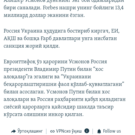
Алишер Усмонов дунёнинг энг бой одамларидан
бири саналади. Forbes нашри унинг бойлиги 13,4
миллиард доллар эканини ёзган.
Россия Украина ҳудудига бостириб киргач, ЕИ,
АҚШ ва бошқа Ғарб давлатлари унга нисбатан
санкция жорий қилди.
Евроиттифоқ ўз қарорини Усмонов Россия
президенти Владимир Путин билан “хос
алоқалар”га эгалиги ва “Украинани
беқарорлаштиришни фаол қўллаб-қувватлагани”
билан асослаган. Уcмонов Путин билан хос
алоқалари ва Россия раҳбарияти қабул қиладиган
сиёсий қарорларга қайсидир шаклда таъсир
кўрсата олишини инкор қилган.
Ўртоқлашинг
VPNсиз ўқиш
Follow us