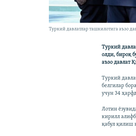
Туркий давлатлар ташкилотига аъзо дав
Туркий давла
олди, бироқ 
аъзо давлат 
Туркий давла
белгилар бор
учун 34 ҳарф
Лотин ёзувид
кирилл алифб
қабул қилиш 