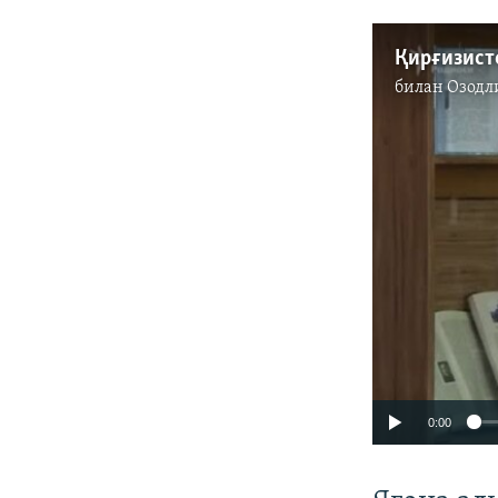
билан
Озодл
0:00