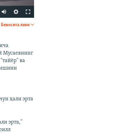
Auto
240p
Бевосита линк
УЛАШИШ
360p
480p
йича
й Мусаевнинг
720p
"тайёр" ва
1080p
инишини
px
Кенглиги
чун ҳали эрта
ли эрта,"
ирилл