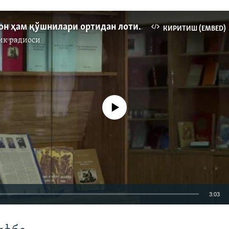
Қирғизистон ҳам қўшнилари ортидан лотин ёзувига ўтадими?
КИРИТИШ (EMBED)
ик радиоси
Айни дамда медиа-манба мавжуд эмас
3:03
КИРИТИШ (EMBED)