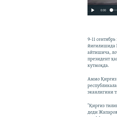
0:00
9-11 сентябрь
йиғилишида Қ
айтишича, ло
президент ҳа
кутмоқда.
Аммо Қирғизи
республикала
эканлигини т
"Қирғиз тили
деди Жапаров.