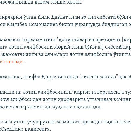
ивожланишда давом этиши керак."
икрларни ўтган йили Давлат тили ва тил сиёсати бўйи
си Қанибек Осмоналиев билан учрашувда билдирган э
амлакат парламентига "қонунчилар ва президент [ки
ига лотин алифбосини жорий этиш бўйича] сиёсий қар
з жамоатчилиги ва олимлари лотин алифбосига ўтишга
йтган эди
.
длашича, алифбо Қирғизистонда "сиёсий масала" ҳисо
лишича, лотин алифбосининг қирғизча версиясига т
илл алифбосидан лотин ҳарфларига ўтганидан кейин
эҳтимол парламентда муҳокама қилинади.
осига ўтиш учун рухсат мамлакат президентидан кели
«Озодлик» радиосига.