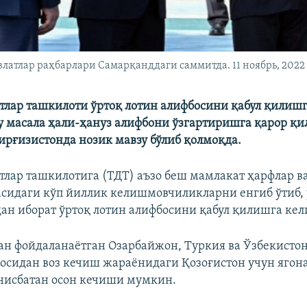
латлар раҳбарлари Самарқанддаги саммитда. 11 ноябрь, 2022
тлар ташкилоти ўртоқ лотин алифбосини қабул қилиш
бу масала ҳали-ҳануз алифбони ўзгартиришга қарор қи
Қирғизистонда нозик мавзу бўлиб қолмоқда.
тлар ташкилотига (ТДТ) аъзо беш мамлакат ҳарфлар в
асидаги кўп йиллик келишмовчиликларни енгиб ўтиб, 
дан иборат ўртоқ лотин алифбосини қабул қилишга ке
ан фойдаланаётган Озарбайжон, Туркия ва Ўзбекисто
осидан воз кечиш жараёнидаги Қозоғистон учун ягон
нисбатан осон кечиши мумкин.