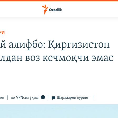
РИ
й алифбо: Қирғизистон
лдан воз кечмоқчи эмас
инг
VPNсиз ўқиш
Шарҳларни кўринг