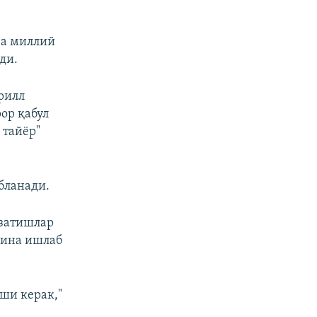
ча миллий
ди.
рилл
ор қабул
 тайёр"
бланади.
узатишлар
гина ишлаб
ши керак,"