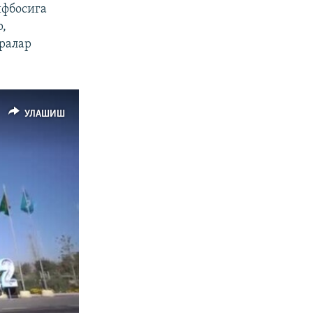
ифбосига
р,
аралар
УЛАШИШ