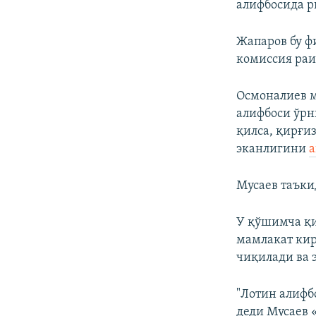
алифбосида р
Жапаров бу ф
комиссия раи
Осмоналиев м
алифбоси ўрн
қилса, қирғи
эканлигини
а
Мусаев таъки
У қўшимча қи
мамлакат кир
чиқилади ва 
"Лотин алифб
деди Мусаев 