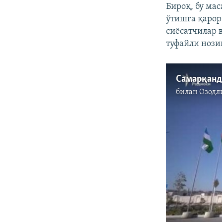
Бироқ, бу ма
ўтишга қарор
сиёсатчилар 
туфайли нози
билан
Озодл