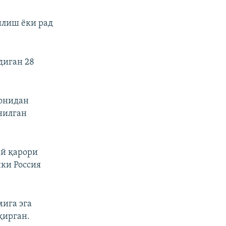
илиш ёки рад
диган 28
монидан
нилган
ай қарори
ки Россия
ига эга
қирган.