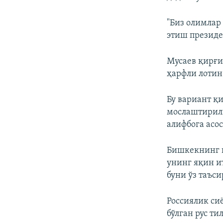
"Биз олимлар
этиш президе
Мусаев қирғи
ҳарфли лотин
Бу вариант қ
мослаштирилг
алифбога асо
Бишкекнинг к
унинг яқин и
буни ўз таъс
Россиялик си
бўлган рус т