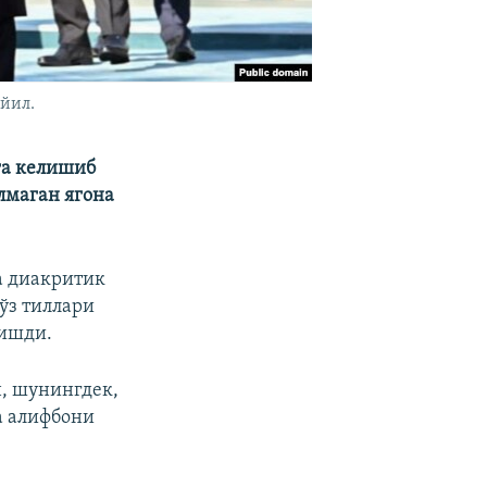
 йил.
га келишиб
лмаган ягона
а диакритик
ўз тиллари
лишди.
н, шунингдек,
а алифбони