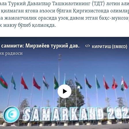
сала Туркий Давлатлар Ташкилотининг (ТДТ) лотин ал
 қилмаган ягона аъзоси бўлган Қирғизистонда олимла
ва жамоатчилик орасида узоқ давом этган баҳс-муноз
к мавзу бўлиб қолмоқда.
Самарқанд саммити: Мирзиёев туркий давлатлар лидерларини кутиб олмоқда
КИРИТИШ (EMBED)
ик радиоси
Айни дамда медиа-манба мавжуд эмас