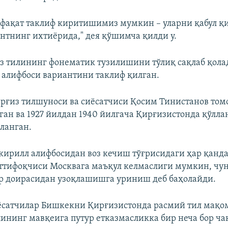
 фақат таклиф киритишимиз мумкин – уларни қабул қ
нтнинг ихтиёрида," дея қўшимча қилди у.
з тилининг фонематик тузилишини тўлиқ сақлаб қола
 алифбоси вариантини таклиф қилган.
ирғиз тилшуноси ва сиёсатчиси Қосим Тинистанов то
ан ва 1927 йилдан 1940 йилгача Қирғизистонда қўлла
сланган.
ирилл алифбосидан воз кечиш тўғрисидаги ҳар қанд
ттифоқчиси Москвага маъқул келмаслиги мумкин, чун
ир доирасидан узоқлашишга уриниш деб баҳолайди.
ёсатчилар Бишкекни Қирғизистонда расмий тил мақом
илининг мавқеига путур етказмасликка бир неча бор ча