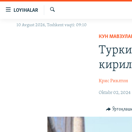
Линклар
LOYIHALAR
Бош
мавзуларга
Излаш
10 Avgust 2026, Toshkent vaqti: 09:10
OZODLIK SURISHTIRUVLARI
ўтинг
Асосий
КУН МАВЗУЛА
OZODVIDEO
навигацияга
Турки
OZODARXIV
ўтинг
Қидиришга
кирил
ўтинг
Крис Риклтон
Oktabr 02, 2024
Ўртоқлаш