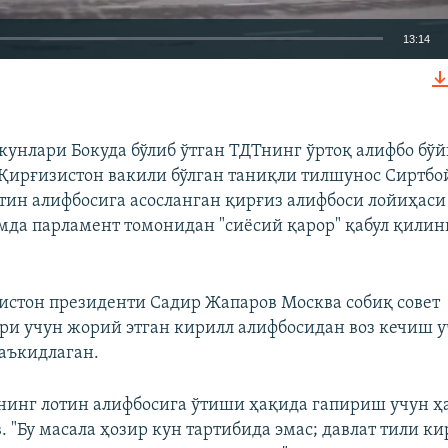
13:14
КИРИТИШ (EMBED)
 кунлари Бокуда бўлиб ўтган ТДТнинг ўртоқ алифбо бў
ирғизистон вакили бўлган таниқли тилшунос Сиртбо
тин алифбосига асосланган қирғиз алифбоси лойиҳаси 
Auto
240p
360p
480p
мда парламент томонидан "сиёсий қарор" қабул қил
720p
1080p
стон президенти Садир Жапаров Москва собиқ совет
ри учун жорий этган кирилл алифбосидан воз кечиш у
аъкидлаган.
нинг лотин алифбосига ўтиши ҳақида гапириш учун ҳа
 "Бу масала ҳозир кун тартибида эмас; давлат тили к