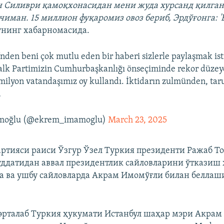
н Силиври қамоқхонасидан мени жуда хурсанд қилган
ман. 15 миллион фуқаромиз овоз бериб, Эрдўғонга: 'Ба
унинг хабарномасида.
i’nden beni çok mutlu eden bir haberi sizlerle paylaşmak is
lk Partimizin Cumhurbaşkanlığı önseçiminde rekor düzeyd
 milyon vatandaşımız oy kullandı. İktidarın zulmünden, ta
…
moğlu (@ekrem_imamoglu)
March 23, 2025
ртияси раиси Ўзгур Ўзел Туркия президенти Ражаб Т
ддатидан аввал президентлик сайловларини ўтказиш 
а ва ушбу сайловларда Акрам Имомўғли билан белла
 эрталаб Туркия ҳукумати Истанбул шаҳар мэри Акрам