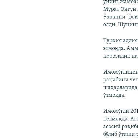
унинг жамоас
Мурат Онгун
Ўзканни "фой
олди. Шунинг
Туркия адлия
этмоқда. Аммо
норозилик н
Имомўғлининг
рақибини чет
шаҳарларида 
ўтмоқда.
Имомўғли 201
келмоқда. Аг
асосий рақиб
бўлиб ўтиши