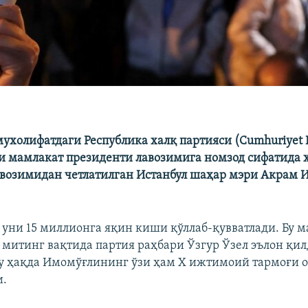
ухолифатдаги Республика халқ партияси (Cumhuriyet Ha
и мамлакат президенти лавозимига номзод сифатида 
авозимидан четлатилган Истанбул шаҳар мэри Акрам
уни 15 миллионга яқин киши қўллаб-қувватлади. Бу 
 митинг вақтида партия раҳбари Ўзгур Ўзел эълон қил
у ҳақда Имомўғлининг ўзи ҳам Х ижтимоий тармоғи 
и.