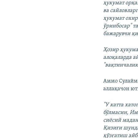
ҳукумат орқа
ва сайловлар
ҳукумат охир
ўринбосар" т
бажарувчи қи
Ҳозир ҳукума
алоқаларда а
"вақтинчалик
Аммо Сулаймо
аллақачон ют
"У катта хат
бўлмасин, Им
сиёсий мадан
Қизиғи шунда
қўзғатиш айб