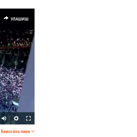
УЛАШИШ
Auto
240p
Бевосита линк
УЛАШИШ