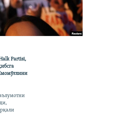
lk Partisi,
ҳибсга
 Имомўғлини
маълумотни
ди,
орқали