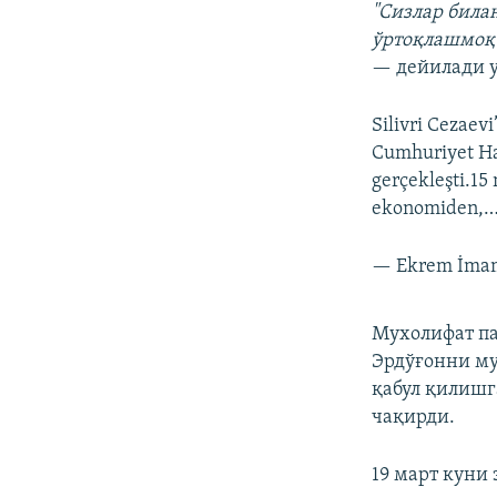
"Сизлар била
ўртоқлашмоқчи
— дейилади 
Silivri Cezaev
Cumhuriyet Ha
gerçekleşti.15
ekonomiden,
— Ekrem İma
Мухолифат па
Эрдўғонни му
қабул қилишг
чақирди.
19 март куни