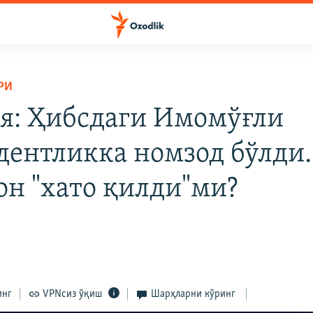
РИ
я: Ҳибсдаги Имомўғли
дентликка номзод бўлди.
он "хато қилди"ми?
инг
VPNсиз ўқиш
Шарҳларни кўринг