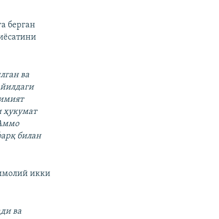
360p
480p
а берган
иёсатини
720p
1080p
лган ва
 йилдаги
px
Кенглиги
кимият
и ҳукумат
 Аммо
фарқ билан
тимолий икки
ди ва