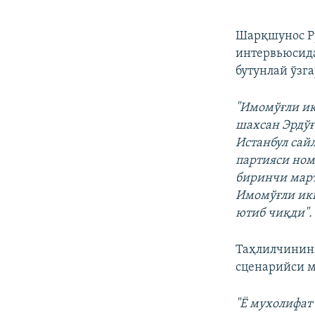
Шарқшунос Ру
интервьюсид
бутунлай ўзг
"Имомўғли иқ
шахсан Эрдўғ
Истанбул сай
партияси ном
биринчи март
Имомўғли икк
ютиб чиқди".
Таҳлилчининг
сценарийси 
"Ё мухолифат