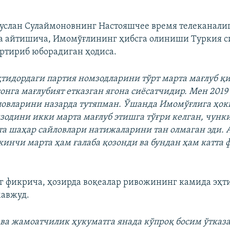
слан Сулаймоновнинг Настояшчее время телеканалиг
а айтишича, Имомўғлининг ҳибсга олиниши Туркия с
артириб юборадиган ҳодиса.
Auto
240p
360p
480p
тидордаги партия номзодларини тўрт марта мағлуб қи
720p
1080p
онга мағлубият етказган ягона сиёсатчидир. Мен 2019
ловларини назарда тутяпман. Ўшанда Имомўғлига ҳо
зодини икки марта мағлуб этишга тўғри келган, чунк
а шаҳар сайловлари натижаларини тан олмаган эди.
инчи марта ҳам ғалаба қозонди ва бундан ҳам катта 
 фикрича, ҳозирда воқеалар ривожининг камида эҳ
мавжуд.
 ва жамоатчилик ҳукуматга янада кўпроқ босим ўтказа