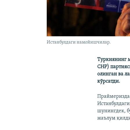
Истанбулдаги намойишчилар.
Туркиянинг м
СНР) партияс
олинган ва л
кўрсатди.
Праймеризда 
Истанбулдаги
шунингдек, б
маълум қилд