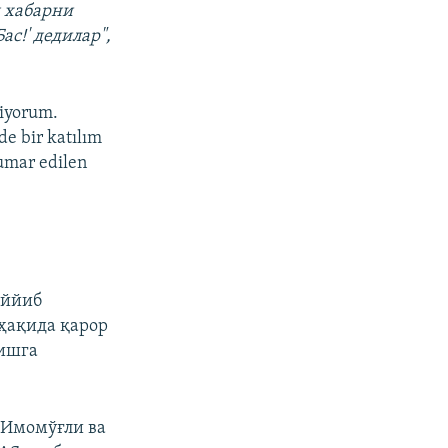
 хабарни
с!' дедилар",
tiyorum.
e bir katılım
rumar edilen
оййиб
ҳақида қарор
шишга
 Имомўғли ва