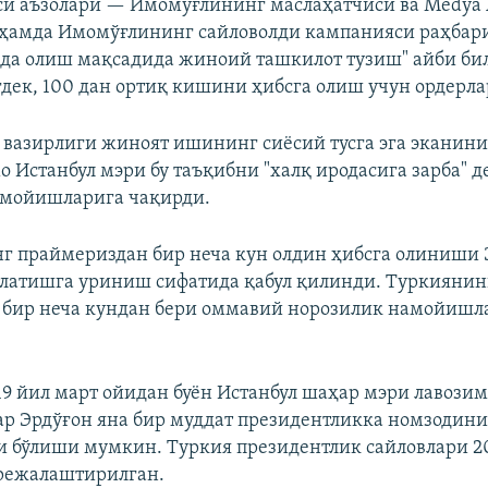
и аъзолари — Имомўғлининг маслаҳатчиси ва Medya 
 ҳамда Имомўғлининг сайловолди кампанияси раҳбар
да олиш мақсадида жиноий ташкилот тузиш" айби би
дек, 100 дан ортиқ кишини ҳибсга олиш учун ордерла
 вазирлиги жиноят ишининг сиёсий тусга эга эканини
 Истанбул мэри бу таъқибни "халқ иродасига зарба" де
амойишларига чақирди.
 праймериздан бир неча кун олдин ҳибсга олиниши
латишга уриниш сифатида қабул қилинди. Туркиянин
бир неча кундан бери оммавий норозилик намойишл
9 йил март ойидан буён Истанбул шаҳар мэри лавозим
ар Эрдўғон яна бир муддат президентликка номзодини
и бўлиши мумкин. Туркия президентлик сайловлари 2
 режалаштирилган.