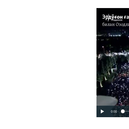
билан
Озодл
0:00