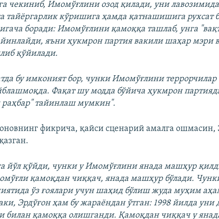
га чекиниб, Имомўғлини озод қилади, уни лавозимид
га тайёргарлик кўришига ҳамда қатнашишига рухсат б
игача боради: Имомўғлини қамоққа ташлаб, унга "ва
айинлайди, яъни ҳукмрон партия вакили шаҳар мэри 
либ қўйилади.
тда бу имконият бор, чунки Имомўғлини террорчилар
йблашмоқда. Фақат шу модда бўйича ҳукмрон партияд
 раҳбар" тайинлаш мумкин".
новнинг фикрича, қайси сценарий амалга ошмасин, 
қазган.
ога йўл қўйди, чунки у Имомўғлини янада машҳур қилд
омўғли қамоқдан чиққач, янада машҳур бўлади. Чунк
иятида ўз ғоялари учун шаҳид бўлиш жуда муҳим аҳам
ки, Эрдўғон ҳам бу жараёндан ўтган: 1998 йилда уни
и билан қамоққа олишганди. Қамоқдан чиққач у яна