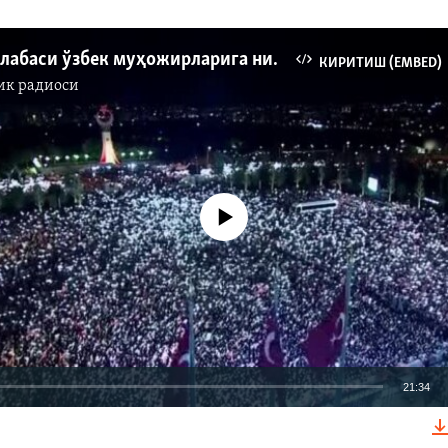
Эрдўғон ғалабаси ўзбек муҳожирларига нима беради?
КИРИТИШ (EMBED)
ик радиоси
Айни дамда медиа-манба мавжуд эмас
21:34
КИРИТИШ (EMBED)