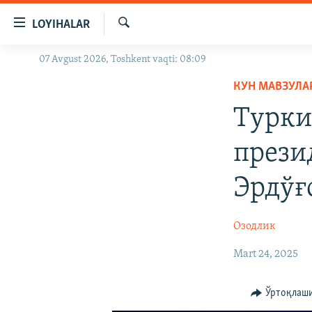
Линклар
LOYIHALAR
Бош
мавзуларга
Излаш
07 Avgust 2026, Toshkent vaqti: 08:09
OZODLIK SURISHTIRUVLARI
ўтинг
Асосий
КУН МАВЗУЛА
OZODVIDEO
навигацияга
Турки
OZODARXIV
ўтинг
Қидиришга
прези
ўтинг
Эрдўғ
Озодлик
Mart 24, 2025
Ўртоқлаш