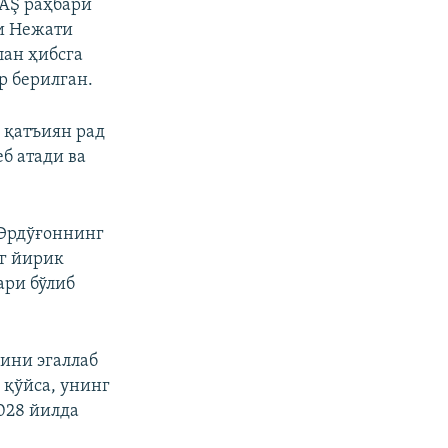
AŞ раҳбари
и Нежати
лан ҳибсга
р берилган.
 қатъиян рад
б атади ва
 Эрдўғоннинг
г йирик
ари бўлиб
ини эгаллаб
 қўйса, унинг
028 йилда