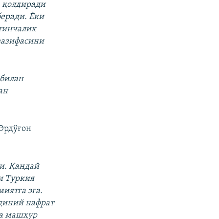
а қолдиради
еради. Ёки
қтинчалик
вазифасини
 билан
ан
Эрдўғон
и. Қандай
и Туркия
иятга эга.
 диний нафрат
да машҳур