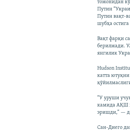
томонидан кў
Путин “Украи
Путин вақт-в
шубҳа остига
Вақт фарқи с
берилмади. У
янгилик Укра
Hudson Insti
катта ютуқни
қўйилмаслиги
“У уруши учу
камида АҚШ п
эришди,” — д
Сан-Диего да