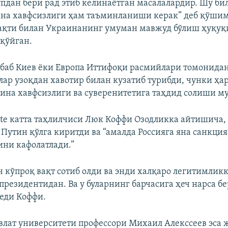
пдан бери рад этиб келинаётган масалалардир. Шу би
на хавфсизлиги ҳам таъминланиши керак” деб қўшим
ақти билан Украинанинг умуман мавжуд бўлиш ҳуқуқ
 қўйган.
абаб Киев ёки Европа Иттифоқи расмийлари томонидан
лар узоқдан хавотир билан кузатиб турибди, чунки ҳа
ина хавфсизлиги ва суверенитетига таҳдид солиши м
tute катта таҳлилчиси Люк Коффи Озодликка айтишича,
 Путин қўлга киритди ва “амалда Россияга яна санкция
ни кафолатлади.”
н кўпроқ вақт сотиб олди ва энди халқаро легитимликк
резидентидан. Ва у буларнинг барчасига ҳеч нарса б
еди Коффи.
влат университети профессори Михаил Алекссеев эса