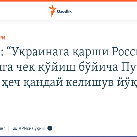
РИ
: “Украинага қарши Росс
га чек қўйиш бўйича П
 ҳеч қандай келишув йўқ
инг
VPNсиз ўқиш