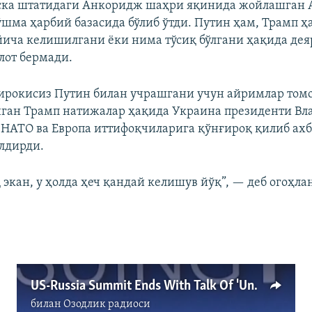
ска штатидаги Анкоридж шаҳри яқинида жойлашган
шма ҳарбий базасида бўлиб ўтди. Путин ҳам, Трамп ҳ
йича келишилгани ёки нима тўсиқ бўлгани ҳақида дея
лот бермади.
ирокисиз Путин билан учрашгани учун айримлар том
ган Трамп натижалар ҳақида Украина президенти В
 НАТО ва Европа иттифоқчиларига қўнғироқ қилиб ахб
лдирди.
 экан, у ҳолда ҳеч қандай келишув йўқ”, — деб огоҳл
US-Russia Summit Ends With Talk Of 'Understanding' But 'No Deal'
билан
Озодлик радиоси