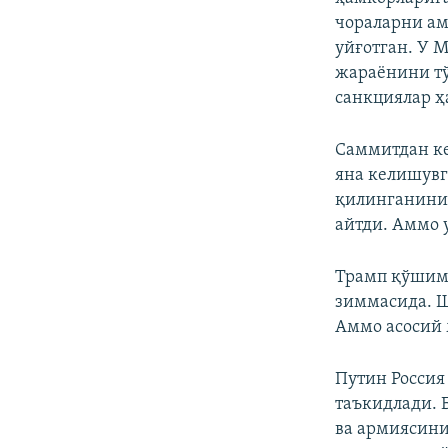
чораларни ам
уйғотган. У 
жараёнини тў
санкциялар ҳ
Саммитдан ке
яна келишувг
қилинганини”
айтди. Аммо 
Трамп қўшимч
зиммасида. Ш
Аммо асосий 
Путин Россия
таъкидлади. 
ва армиясини