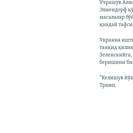
Учрашув Аля
Элмендорф қў
масалалар бў
қандай тафси
Украина ишт
танқид қилин
Зеленскийга,
беришини би
“Келишув йўқ
Трамп.