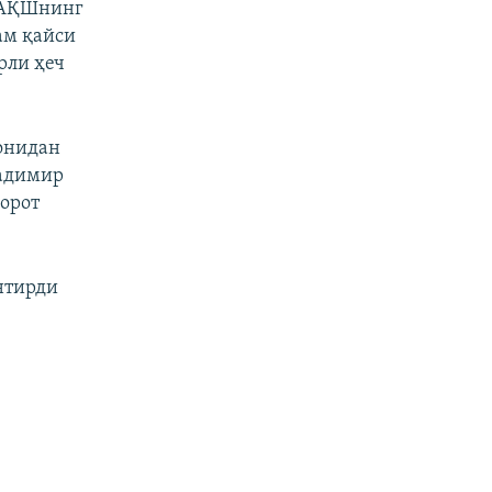
 АҚШнинг
ам қайси
рли ҳеч
онидан
ладимир
орот
антирди