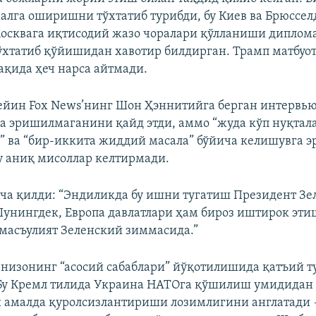
алга оширишни тўхтатиб турибди, бу Киев ва Брюссел
Москвага иқтисодий жазо чоралари қўлланиши диплом
Auto
240p
360p
480p
хтатиб қўйишидан хавотир билдирган. Трамп матбуот
ақида ҳеч нарса айтмади.
720p
1080p
йин Fox News’нинг Шон Ҳэннитийга берган интервь
а эришилмаганини қайд этди, аммо “жуда кўп нуқтал
 ва “бир-иккита жиддий масала” бўйича келишувга 
у аниқ мисоллар келтирмади.
а қилди: “Эндиликда бу ишни тугатиш Президент Зе
унингдек, Европа давлатлари ҳам бироз иштирок эти
масъулият Зеленский зиммасида.”
 низонинг “асосий сабаблари” йўқотилишида қатъий 
Бу Кремл тилида Украина НАТОга қўшилиш умидидан
 амалда қуролсизлантириши лозимлигини англатади —