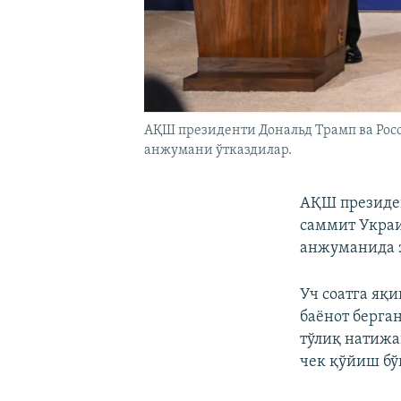
АҚШ президенти Дональд Трамп ва Рос
анжумани ўтказдилар.
АҚШ президен
саммит Украи
анжуманида э
Уч соатга яқ
баёнот берга
тўлиқ натижа
чек қўйиш бў