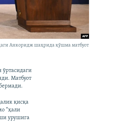
идаги Анкоридж шаҳрида қўшма матбуот
н ўртасидаги
ди. Матбуот
бермади.
қалик қисқа
мо “ҳали
рши урушига