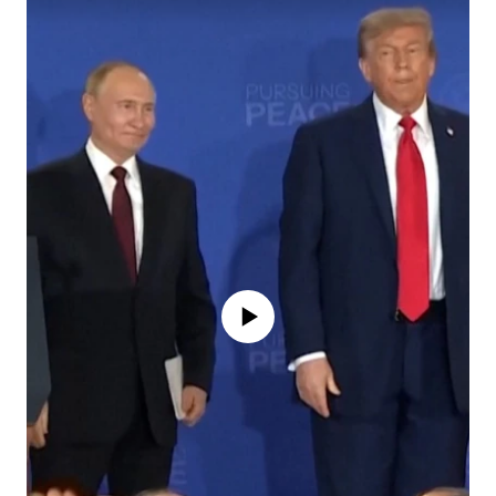
Айни дамда медиа-манба мавжуд
эмас