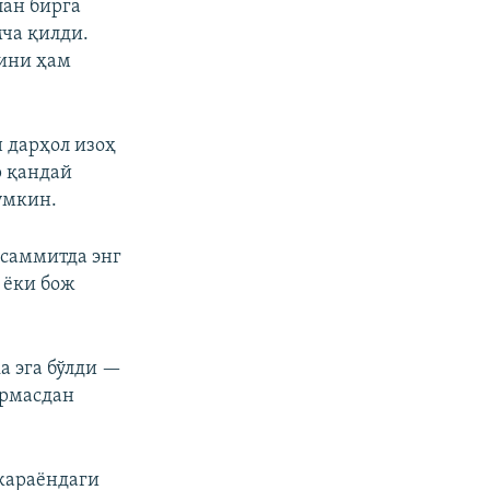
лан бирга
ча қилди.
ини ҳам
 дарҳол изоҳ
р қандай
умкин.
 саммитда энг
 ёки бож
а эга бўлди —
ермасдан
 жараёндаги