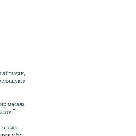
и айтаман,
 келишувга
Бир масала
атта.”
г савдо
роқ у бу