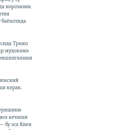
да норозилик
атия
 баёнотида
px
Кенглиги
юсида Трамп
px
Баландлик
ар муҳокама
эришилганини
ленский
ши керак.
туришини
 воз кечиши
 бу эса Киев