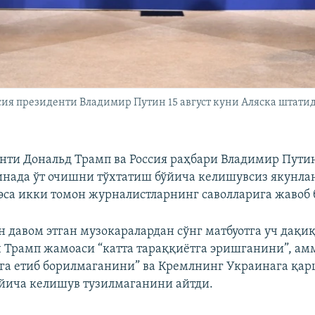
сия президенти Владимир Путин 15 август куни Аляска штат
ти Дональд Трамп ва Россия раҳбари Владимир Пути
нада ўт очишни тўхтатиш бўйича келишувсиз якунлан
са икки томон журналистларнинг саволларига жавоб 
ин давом этган музокаралардан сўнг матбуотга уч дақи
н Трамп жамоаси “катта тараққиётга эришганини”, ам
га етиб борилмаганини” ва Кремлнинг Украинага қа
йича келишув тузилмаганини айтди.