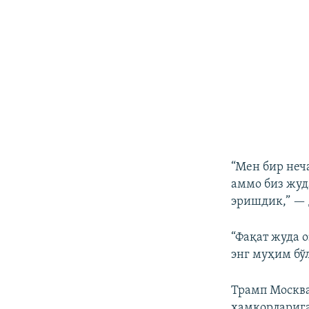
“Мен бир неч
аммо биз жуд
эришдик,” — 
“Фақат жуда 
энг муҳим бў
Трамп Москва
ҳамкорларига