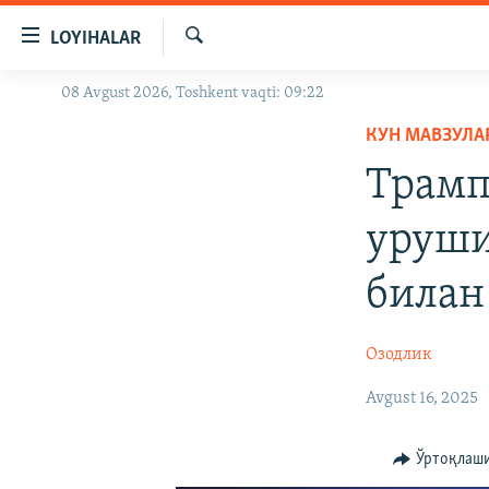
Линклар
LOYIHALAR
Бош
мавзуларга
Излаш
08 Avgust 2026, Toshkent vaqti: 09:22
OZODLIK SURISHTIRUVLARI
ўтинг
Асосий
КУН МАВЗУЛА
OZODVIDEO
навигацияга
Трамп
OZODARXIV
ўтинг
Қидиришга
уруши
ўтинг
билан
Озодлик
Avgust 16, 2025
Ўртоқлаш