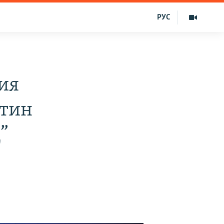
РУС
ия
утин
”