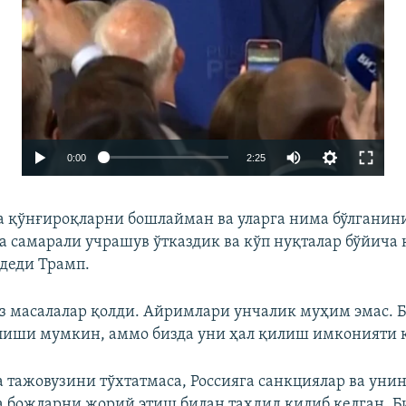
Auto
0:00
2:25
240p
а қўнғироқларни бошлайман ва уларга нима бўлганин
360p
а самарали учрашув ўтказдик ва кўп нуқталар бўйича
480p
деди Трамп.
720p
оз масалалар қолди. Айримлари унчалик муҳим эмас. 
1080p
лиши мумкин, аммо бизда уни ҳал қилиш имконияти к
 тажовузини тўхтатмаса, Россияга санкциялар ва унин
 божларни жорий этиш билан таҳдид қилиб келган. Би