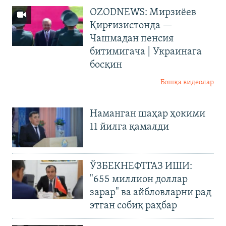
OZODNEWS: Мирзиёев
Қирғизистонда —
Чашмадан пенсия
битимигача | Украинага
босқин
Бошқа видеолар
Наманган шаҳар ҳокими
11 йилга қамалди
ЎЗБЕКНЕФТГАЗ ИШИ:
"655 миллион доллар
зарар" ва айбловларни рад
этган собиқ раҳбар