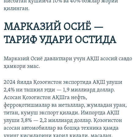
нисбатан қўшимча 10% ва 40% божлар жорий
қилинган.
МАРКАЗИЙ ОСИЁ —
ТАРИФ УДАРИ ОСТИДА
Марказий Осиё давлатлари учун АҚШ асосий савдо
ҳамкори эмас.
2024 йилда Қозоғистон экспортида АҚШ улуши
2,4% ни ташкил этди — 1,9 миллиард доллар.
Асосан Қозоғистон АҚШга нефть,
ферроқотишмалар ва металллар, жумладан уран,
титан, кумуш экспорт қилади. Импортда АҚШ
улуши 3,8% — 2,2 миллиард доллар. Қозоғистон
асосан автомобиллар ва бошқа техника ҳамда
унинг қисмларини харид қилади, масалан,