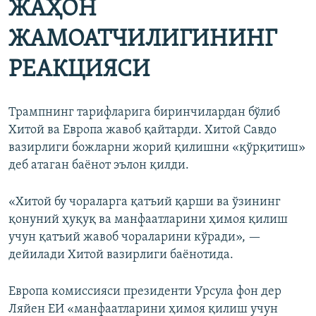
ЖАҲОН
ЖАМОАТЧИЛИГИНИНГ
РЕАКЦИЯСИ
Трампнинг тарифларига биринчилардан бўлиб
Хитой ва Европа жавоб қайтарди. Хитой Савдо
вазирлиги божларни жорий қилишни «қўрқитиш»
деб атаган баёнот эълон қилди.
«Хитой бу чораларга қатъий қарши ва ўзининг
қонуний ҳуқуқ ва манфаатларини ҳимоя қилиш
учун қатъий жавоб чораларини кўради», —
дейилади Хитой вазирлиги баёнотида.
Европа комиссияси президенти Урсула фон дер
Ляйен ЕИ «манфаатларини ҳимоя қилиш учун