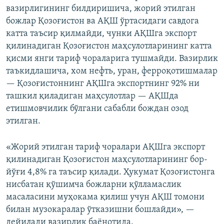
вазирлигининг билдиришича, жорий этилган
720p
720p
1080p
божлар Қозоғистон ва АҚШ ўртасидаги савдога
1080p
катта таъсир қилмайди, чунки АҚШга экспорт
қилинадиган Қозоғистон маҳсулотларининг катта
қисми янги тариф чораларига тушмайди. Вазирлик
таъкидлашича, хом нефть, уран, ферроқотишмалар
— Қозоғистоннинг АҚШга экспортнинг 92% ни
ташкил қиладиган маҳсулотлар — АҚШда
етишмовчилик бўлгани сабабли бождан озод
этилган.
«Жорий этилган тариф чоралари АҚШга экспорт
қилинадиган Қозоғистон маҳсулотларининг бор-
йўғи 4,8% га таъсир қилади. Ҳукумат Қозоғистонга
нисбатан қўшимча божларни қўлламаслик
масаласини муҳокама қилиш учун АҚШ томони
билан музокаралар ўтказишни бошлайди», —
дейилади вазирлик баёнотида.