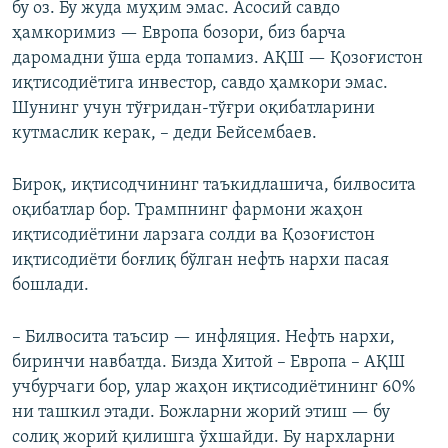
бу оз. Бу жуда муҳим эмас. Асосий савдо
ҳамкоримиз — Европа бозори, биз барча
даромадни ўша ерда топамиз. АҚШ — Қозоғистон
иқтисодиётига инвестор, савдо ҳамкори эмас.
Шунинг учун тўғридан-тўғри оқибатларини
кутмаслик керак, – деди Бейсембаев.
Бироқ, иқтисодчининг таъкидлашича, билвосита
оқибатлар бор. Трампнинг фармони жаҳон
иқтисодиётини ларзага солди ва Қозоғистон
иқтисодиёти боғлиқ бўлган нефть нархи пасая
бошлади.
– Билвосита таъсир — инфляция. Нефть нархи,
биринчи навбатда. Бизда Хитой – Европа – АҚШ
учбурчаги бор, улар жаҳон иқтисодиётининг 60%
ни ташкил этади. Божларни жорий этиш — бу
солиқ жорий қилишга ўхшайди. Бу нархларни