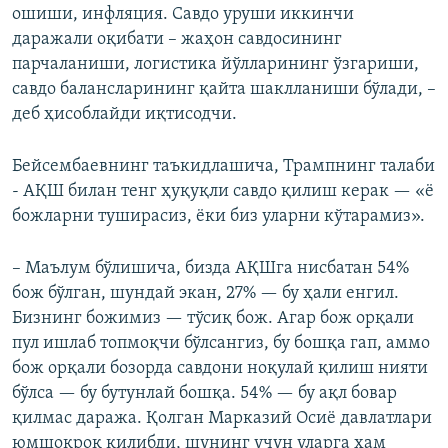
ошиши, инфляция. Савдо уруши иккинчи
даражали оқибати – жаҳон савдосининг
парчаланиши, логистика йўлларининг ўзгариши,
савдо балансларининг қайта шаклланиши бўлади, –
деб ҳисоблайди иқтисодчи.
Бейсембаевнинг таъкидлашича, Трампнинг талаби
- АҚШ билан тенг ҳуқуқли савдо қилиш керак — «ё
божларни туширасиз, ёки биз уларни кўтарамиз».
– Маълум бўлишича, бизда АҚШга нисбатан 54%
бож бўлган, шундай экан, 27% — бу ҳали енгил.
Бизнинг божимиз — тўсиқ бож. Агар бож орқали
пул ишлаб топмоқчи бўлсангиз, бу бошқа гап, аммо
бож орқали бозорда савдони ноқулай қилиш нияти
бўлса — бу бутунлай бошқа. 54% — бу ақл бовар
қилмас даража. Қолган Марказий Осиё давлатлари
юмшоқроқ қилибди, шунинг учун уларга ҳам