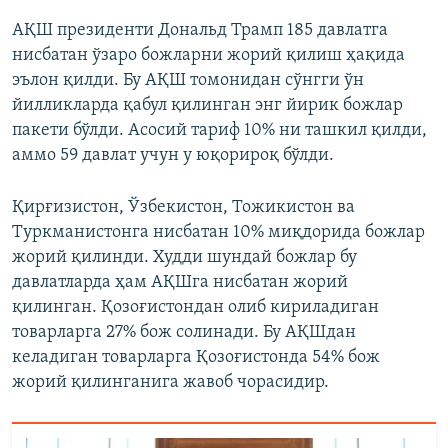
АҚШ президенти Дональд Трамп 185 давлатга
нисбатан ўзаро божларни жорий қилиш ҳақида
эълон қилди. Бу АҚШ томонидан сўнгги ўн
йилликларда қабул қилинган энг йирик божлар
пакети бўлди. Асосий тариф 10% ни ташкил қилди,
аммо 59 давлат учун у юқорироқ бўлди.
Қирғизистон, Ўзбекистон, Тожикистон ва
Туркманистонга нисбатан 10% миқдорида божлар
жорий қилинди. Худди шундай божлар бу
давлатларда ҳам АҚШга нисбатан жорий
қилинган. Қозоғистондан олиб кириладиган
товарларга 27% бож солинади. Бу АҚШдан
келадиган товарларга Қозоғистонда 54% бож
жорий қилинганига жавоб чорасидир.