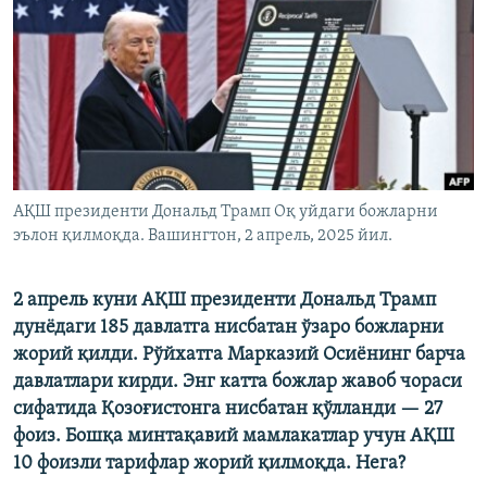
АҚШ президенти Дональд Трамп Оқ уйдаги божларни
эълон қилмоқда. Вашингтон, 2 апрель, 2025 йил.
2 апрель куни АҚШ президенти Дональд Трамп
дунёдаги 185 давлатга нисбатан ўзаро божларни
жорий қилди. Рўйхатга Марказий Осиёнинг барча
давлатлари кирди. Энг катта божлар жавоб чораси
сифатида Қозоғистонга нисбатан қўлланди — 27
фоиз. Бошқа минтақавий мамлакатлар учун АҚШ
10 фоизли тарифлар жорий қилмоқда. Нега?