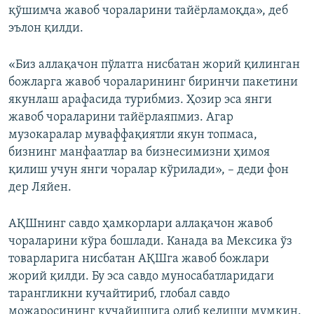
қўшимча жавоб чораларини тайёрламоқда», деб
эълон қилди.
«Биз аллақачон пўлатга нисбатан жорий қилинган
божларга жавоб чораларининг биринчи пакетини
якунлаш арафасида турибмиз. Ҳозир эса янги
жавоб чораларини тайёрлаяпмиз. Агар
музокаралар муваффақиятли якун топмаса,
бизнинг манфаатлар ва бизнесимизни ҳимоя
қилиш учун янги чоралар кўрилади», – деди фон
дер Ляйен.
АҚШнинг савдо ҳамкорлари аллақачон жавоб
чораларини кўра бошлади. Канада ва Мексика ўз
товарларига нисбатан АҚШга жавоб божлари
жорий қилди. Бу эса савдо муносабатларидаги
тарангликни кучайтириб, глобал савдо
можаросининг кучайишига олиб келиши мумкин.