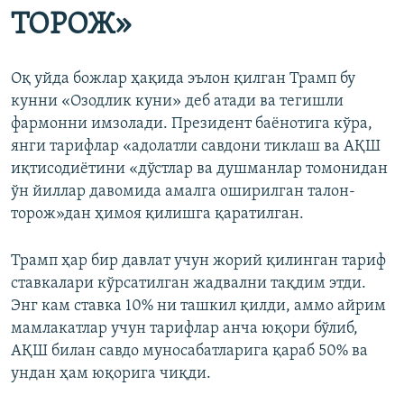
ТОРОЖ»
Оқ уйда божлар ҳақида эълон қилган Трамп бу
кунни «Озодлик куни» деб атади ва тегишли
фармонни имзолади. Президент баёнотига кўра,
янги тарифлар «адолатли савдони тиклаш ва АҚШ
иқтисодиётини «дўстлар ва душманлар томонидан
ўн йиллар давомида амалга оширилган талон-
торож»дан ҳимоя қилишга қаратилган.
Трамп ҳар бир давлат учун жорий қилинган тариф
ставкалари кўрсатилган жадвални тақдим этди.
Энг кам ставка 10% ни ташкил қилди, аммо айрим
мамлакатлар учун тарифлар анча юқори бўлиб,
АҚШ билан савдо муносабатларига қараб 50% ва
ундан ҳам юқорига чиқди.