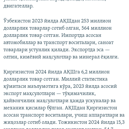
двигателлар.
Ўзбекистон 2023 йилда АҚШдан 253 миллион
долларлик товарлар сотиб олган, 564 миллион
долларлик товар сотган. Импортда асосан
автомобиллар ва транспорт воситалари, саноат
товарлари устунлик қилади. Экспортда эса —
олтин, кимёвий маҳсулотлар ва минерал ёқилғи.
Қирғизистон 2024 йилда АҚШга 6,2 миллион
долларлик товар сотган. Миллий статистика
қўмитаси маълумотига кўра, 2023 йилда асосий
экспорт маҳсулотлари — тўқимачилик,
ҳайвончилик маҳсулотлари ҳамда ускуналар ва
механик қисмлар бўлган. АҚШдан Қирғизистон
асосан транспорт воситалари, учиш аппаратлари ва
жиҳозлар сотиб олади. Тожикистон 2024 йилда 15,3