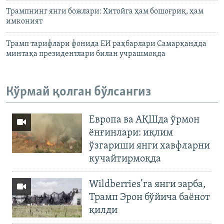
Трампнинг янги божлари: Хитойга ҳам бошоғриқ, ҳам
имконият
Трамп тарифлари фонида ЕИ раҳбарлари Самарқандда
минтақа президентлари билан учрашмоқда
Кўрмай қолган бўлсангиз
Европа ва АҚШда ўрмон
ёнғинлари: иқлим
ўзгариши янги хавфларни
кучайтирмоқда
Wildberries’га янги зарба,
Трамп Эрон бўйича баёнот
қилди