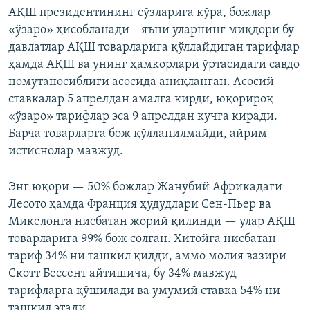
АҚШ президентининг сўзларига кўра, божлар
«ўзаро» ҳисобланади – яъни уларнинг миқдори бу
давлатлар АҚШ товарларига қўллайдиган тарифлар
ҳамда АҚШ ва унинг ҳамкорлари ўртасидаги савдо
номутаносиблиги асосида аниқланган. Асосий
ставкалар 5 апрелдан амалга кирди, юқорироқ
«ўзаро» тарифлар эса 9 апрелдан кучга киради.
Барча товарларга бож қўлланилмайди, айрим
истиснолар мавжуд.
Энг юқори — 50% божлар Жанубий Африкадаги
Лесото ҳамда Франция ҳудудлари Сен-Пьер ва
Микелонга нисбатан жорий қилинди — улар АҚШ
товарларига 99% бож солган. Хитойга нисбатан
тариф 34% ни ташкил қилди, аммо молия вазири
Скотт Бессент айтишича, бу 34% мавжуд
тарифларга қўшилади ва умумий ставка 54% ни
ташкил этади.