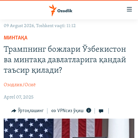
Линклар
Бош
мавзуларга
09 Avgust 2026, Toshkent vaqti: 11:12
ўтинг
OZODLIK SURISHTIRUVLARI
Асосий
МИНТАҚА
OZODVIDEO
навигацияга
Трампнинг божлари Ўзбекистон
ўтинг
OZODARXIV
ва минтақа давлатларига қандай
Қидиришга
ўтинг
таъсир қилади?
На русском
Озодлик/Осиё
ИЖТИМОИЙ ТАРМОҚЛАР
Aprel 07, 2025
Ўртоқлашинг
VPNсиз ўқиш
Озодлик бошқа тилларда