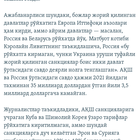
Ажабланарлиси шундаки, божлар жорий қилинган
давлатлар рўйхатига Европа Иттифоқи аъзолари
ҳам кирди, аммо айрим давлатлар — масалан,
Россия ва Беларусь рўйхатда йўқ. Матбуот котиби
Кэролайн Ливиттнинг таъкидлашича, Россия «бу
рўйхатга кирмаган, чунки Украина уруши туфайли
жорий қилинган санкциялар боис икки давлат
ўртасидаги савдо деярли нолга тенглашган». АҚШ
ва Россия ўртасидаги савдо ҳажми 2021 йилдаги
тахминан 35 миллиард доллардан ўтган йили 3,5
миллиард долларгача камайган.
Журналистлар таъкидладики, АҚШ санкцияларига
учраган Куба ва Шимолий Корея ўзаро тарифлар
рўйхатига киритилмаган, аммо шундай
санкцияларга дуч келаётган Эрон ва Сурияга