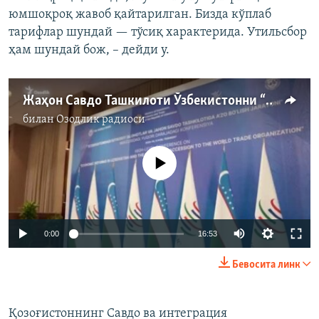
юмшоқроқ жавоб қайтарилган. Бизда кўплаб
тарифлар шундай — тўсиқ характерида. Утильсбор
ҳам шундай бож, – дейди у.
Жаҳон Савдо Ташкилоти Ўзбекистонни “монополия балоси”дан қутқарадими?
билан
Озодлик радиоси
Айни дамда медиа-манба мавжуд эмас
Auto
0:00
16:53
240p
Бевосита линк
360p
Auto
240p
360p
480p
480p
Қозоғистоннинг Савдо ва интеграция