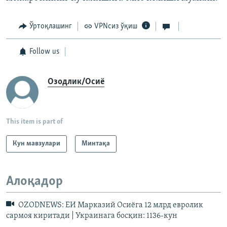
Ўртоқлашинг
VPNсиз ўқиш
Follow us
Озодлик/Осиё
This item is part of
Кун мавзулари
Минтақа
Алоқадор
OZODNEWS: ЕИ Марказий Осиёга 12 млрд евролик
сармоя киритади | Украинага босқин: 1136-кун