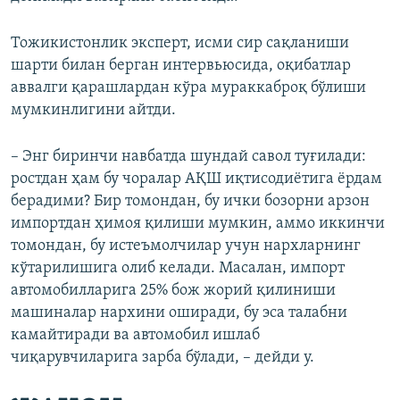
Тожикистонлик эксперт, исми сир сақланиши
шарти билан берган интервьюсида, оқибатлар
аввалги қарашлардан кўра мураккаброқ бўлиши
мумкинлигини айтди.
– Энг биринчи навбатда шундай савол туғилади:
ростдан ҳам бу чоралар АҚШ иқтисодиётига ёрдам
берадими? Бир томондан, бу ички бозорни арзон
импортдан ҳимоя қилиши мумкин, аммо иккинчи
томондан, бу истеъмолчилар учун нархларнинг
кўтарилишига олиб келади. Масалан, импорт
автомобилларига 25% бож жорий қилиниши
машиналар нархини оширади, бу эса талабни
камайтиради ва автомобил ишлаб
чиқарувчиларига зарба бўлади, – дейди у.