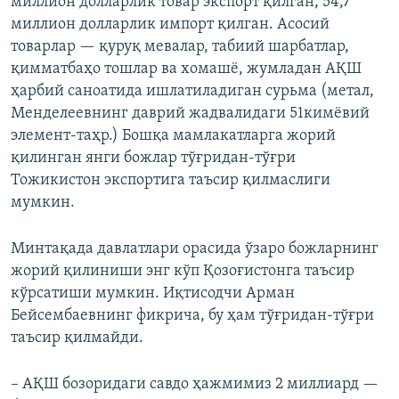
миллион долларлик товар экспорт қилган, 54,7
миллион долларлик импорт қилган. Асосий
товарлар — қуруқ мевалар, табиий шарбатлар,
қимматбаҳо тошлар ва хомашё, жумладан АҚШ
ҳарбий саноатида ишлатиладиган сурьма (метал,
Менделеевнинг даврий жадвалидаги 51кимёвий
элемент-таҳр.) Бошқа мамлакатларга жорий
қилинган янги божлар тўғридан-тўғри
Тожикистон экспортига таъсир қилмаслиги
мумкин.
Минтақада давлатлари орасида ўзаро божларнинг
жорий қилиниши энг кўп Қозоғистонга таъсир
кўрсатиши мумкин. Иқтисодчи Арман
Бейсембаевнинг фикрича, бу ҳам тўғридан-тўғри
таъсир қилмайди.
– АҚШ бозоридаги савдо ҳажмимиз 2 миллиард —