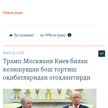
Кўпроқ ўқиш
Ўртоқлашинг
VPNсиз ўқиш
Mart 13, 2025
Трамп Москвани Киев билан
келишувдан бош тортиш
оқибатларидан огоҳлантирди