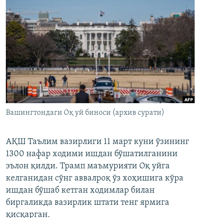
Вашингтондаги Оқ уй биноси (архив сурати)
АҚШ Таълим вазирлиги 11 март куни ўзининг
1300 нафар ходими ишдан бўшатилганини
эълон қилди. Трамп маъмурияти Оқ уйга
келганидан сўнг аввалроқ ўз хоҳишига кўра
ишдан бўшаб кетган ходимлар билан
биргаликда вазирлик штати тенг ярмига
қисқарган.