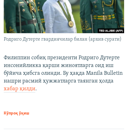
Родриго Дутерте гвардиячилар билан (архив сурати)
Филиппин собиқ президенти Родриго Дутерте
инсонийликка қарши жиноятларга оид иш
бўйича ҳибсга олинди. Бу ҳақда Manila Bulletin
нашри расмий ҳужжатларга таянган ҳолда
хабар қилди
.
Кўпроқ ўқиш