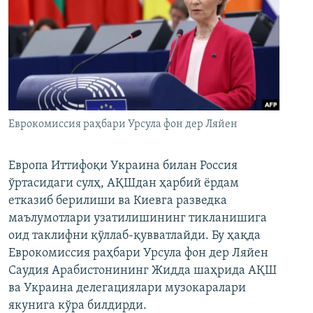
Еврокомиссия раҳбари Урсула фон дер Ляйен
Европа Иттифоқи Украина билан Россия
ўртасидаги сулҳ, АҚШдан ҳарбий ёрдам
етказиб берилиши ва Киевга разведка
маълумотлари узатилишининг тикланишига
оид таклифни қўллаб-қувватлайди. Бу ҳақда
Еврокомиссия раҳбари Урсула фон дер Ляйен
Саудия Арабистонининг Жидда шаҳрида АҚШ
ва Украина делегациялари музокаралари
якунига кўра билдирди.