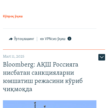
Кўпроқ ўқиш
Ўртоқлашинг
VPNсиз ўқиш
Mart 11, 2025
Bloomberg: АҚШ Россияга
нисбатан санкцияларни
юмшатиш режасини кўриб
чиқмоқда