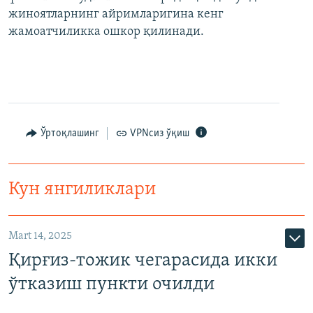
жиноятларнинг айримларигина кенг
жамоатчиликка ошкор қилинади.
Ўртоқлашинг
VPNсиз ўқиш
Кун янгиликлари
Mart 14, 2025
Қирғиз-тожик чегарасида икки
ўтказиш пункти очилди