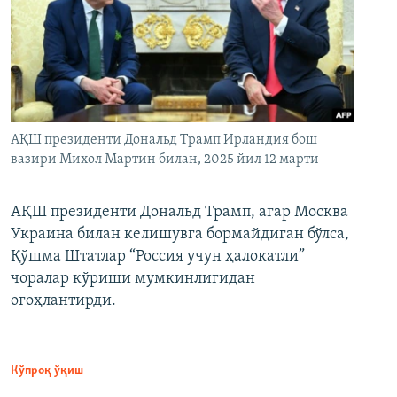
АҚШ президенти Дональд Трамп Ирландия бош
вазири Михол Мартин билан, 2025 йил 12 марти
АҚШ президенти Дональд Трамп, агар Москва
Украина билан келишувга бормайдиган бўлса,
Қўшма Штатлар “Россия учун ҳалокатли”
чоралар кўриши мумкинлигидан
огоҳлантирди.
Кўпроқ ўқиш