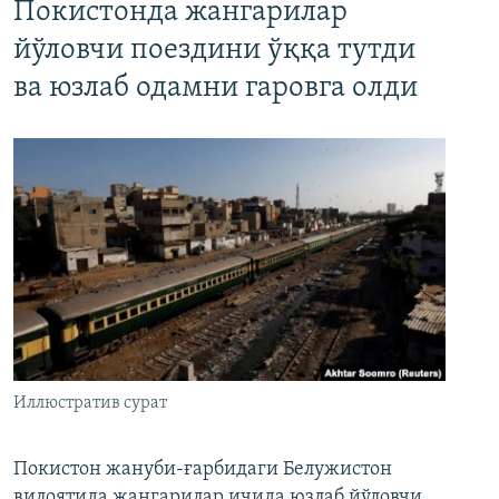
Покистонда жангарилар
йўловчи поездини ўққа тутди
ва юзлаб одамни гаровга олди
Иллюстратив сурат
Покистон жануби-ғарбидаги Белужистон
вилоятида жангарилар ичида юзлаб йўловчи