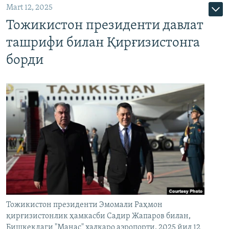
Mart 12, 2025
Тожикистон президенти давлат
ташрифи билан Қирғизистонга
борди
Тожикистон президенти Эмомали Раҳмон
қирғизистонлик ҳамкасби Садир Жапаров билан,
Бишкекдаги "Манас" халқаро аэропорти, 2025 йил 12