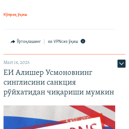
Кўпроқ ўқиш
Ўртоқлашинг
VPNсиз ўқиш
Mart 14, 2025
ЕИ Алишер Усмоновнинг
синглисини санкция
рўйхатидан чиқариши мумкин