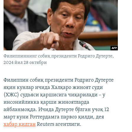
Филиппиннинг собиқ президенти Родриго Дутерте,
2024 йил 28 октябри
Филиппин собиқ президенти Родриго Дутерте
яқин кунлар ичида Халқаро жиноят суди
(ХЖС) судьяси қаршисига чиқарилади – у
инсонийликка қарши жиноятларда
айбланмоқда. Ичида Дутерте бўлган учоқ 12
март куни Роттердамга парвоз қилди, дея
хабар қилган
Reuters агентлиги.