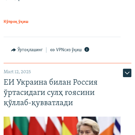
Кўпроқ ўқиш
Ўртоқлашинг
VPNсиз ўқиш
Mart 12, 2025
ЕИ Украина билан Россия
ўртасидаги сулҳ ғоясини
қўллаб-қувватлади