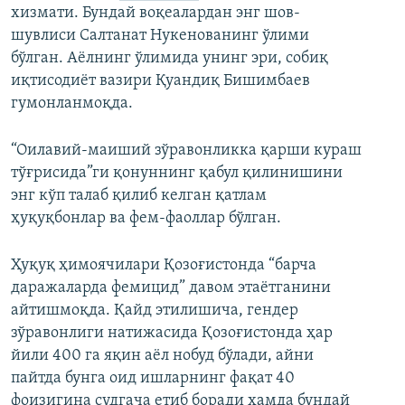
хизмати. Бундай воқеалардан энг шов-
шувлиси Салтанат Нукенованинг ўлими
бўлган. Аёлнинг ўлимида унинг эри, собиқ
иқтисодиёт вазири Қуандиқ Бишимбаев
гумонланмоқда.
“Оилавий-маиший зўравонликка қарши кураш
тўғрисида”ги қонуннинг қабул қилинишини
энг кўп талаб қилиб келган қатлам
ҳуқуқбонлар ва фем-фаоллар бўлган.
Ҳуқуқ ҳимоячилари Қозоғистонда “барча
даражаларда фемицид” давом этаётганини
айтишмоқда. Қайд этилишича, гендер
зўравонлиги натижасида Қозоғистонда ҳар
йили 400 га яқин аёл нобуд бўлади, айни
пайтда бунга оид ишларнинг фақат 40
фоизигина судгача етиб боради ҳамда бундай