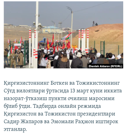
Қирғизистоннинг Боткен ва Тожикистоннинг
Сўғд вилоятлари ўртасида 13 март куни иккита
назорат-ўтказиш пункти очилиш маросими
бўлиб ўтди. Тадбирда онлайн режмида
Қирғизистон ва Тожикистон президентлари
Садир Жапаров ва Эмомали Раҳмон иштирок
этганлар.