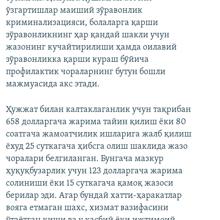
ўзгартишлар маиший зўравонлик
криминализацияси, болаларга қарши
зўравонликнинг ҳар қандай шакли учун
жазонинг кучайтирилиши ҳамда оилавий
зўравонликка қарши кураш бўйича
профилактик чораларнинг бутун бошли
мажмуасида акс этади.
Ҳужжат билан калтаклаганлик учун тақрибан
658 долларгача жарима тайин қилиш ёки 80
соатгача жамоатчилик ишларига жалб қилиш
ёхуд 25 суткагача ҳибсга олиш шаклида жазо
чоралари белгиланган. Бунгача мазкур
ҳуқуқбузарлик учун 123 долларгача жарима
солиниши ёки 15 суткагача қамоқ жазоси
берилар эди. Агар бундай хатти-ҳаракатлар
вояга етмаган шахс, хизмат вазифасини