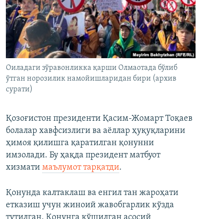
Оиладаги зўравонликка қарши Олмаотада бўлиб
ўтган норозилик намойишларидан бири (архив
сурати)
Қозоғистон президенти Қасим-Жомарт Тоқаев
болалар хавфсизлиги ва аёллар ҳуқуқларини
ҳимоя қилишга қаратилган қонунни
имзолади. Бу ҳақда президент матбуот
хизмати
маълумот тарқатди
.
Қонунда калтаклаш ва енгил тан жароҳати
етказиш учун жиноий жавобгарлик кўзда
тутилган. Қонунга қўшилган асосий