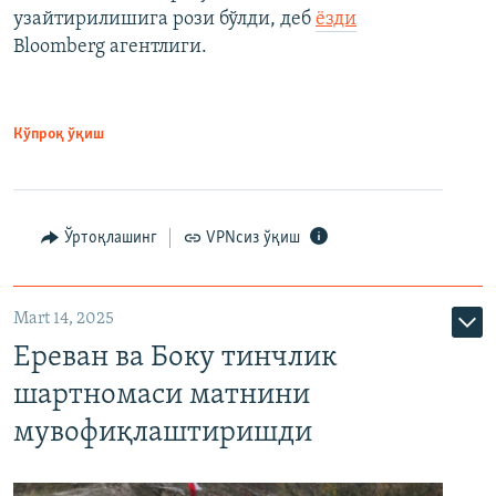
узайтирилишига рози бўлди, деб
ёзди
Bloomberg агентлиги.
Кўпроқ ўқиш
Ўртоқлашинг
VPNсиз ўқиш
Mart 14, 2025
Ереван ва Боку тинчлик
шартномаси матнини
мувофиқлаштиришди