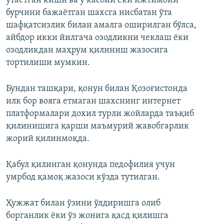
ўтаётган киши ва у касбий ёки ижтимоий
бурчини бажаётган шахсга нисбатан ўта
шафқатсизлик билан амалга оширилган бўлса,
айбдор икки йилгача озодликни чеклаш ёки
озодликдан маҳрум қилиниш жазосига
тортилиши мумкин.
Бундан ташқари, қонун билан Қозоғистонда
илк бор вояга етмаган шахснинг интернет
платформалари дохил турли жойларда таъқиб
қилинишига қарши маъмурий жавобгарлик
жорий қилинмоқда.
Қабул қилинган қонунда педофилия учун
умрбод қамоқ жазоси кўзда тутилган.
Ҳужжат билан ўзини ўлдиришга олиб
борганлик ёки ўз жонига қасд қилишга