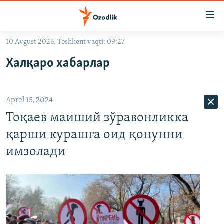
Линклар
Бош
мавзуларга
10 Avgust 2026, Toshkent vaqti: 09:27
ўтинг
OZODLIK SURISHTIRUVLARI
Асосий
Халқаро хабарлар
OZODVIDEO
навигацияга
ўтинг
OZODARXIV
Қидиришга
Aprel 15, 2024
ўтинг
На русском
Тоқаев маиший зўравонликка
қарши курашга оид қонунни
ИЖТИМОИЙ ТАРМОҚЛАР
имзолади
Озодлик бошқа тилларда