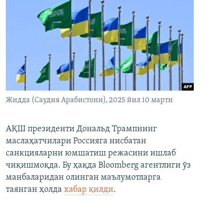
Жидда (Саудия Арабистони), 2025 йил 10 марти
АҚШ президенти Дональд Трампнинг
маслаҳатчилари Россияга нисбатан
санкцияларни юмшатиш режасини ишлаб
чиқишмоқда. Бу ҳақда Bloomberg агентлиги ўз
манбаларидан олинган маълумотларга
таянган ҳолда
хабар қилди
.