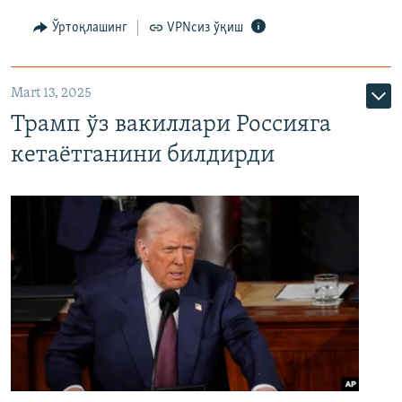
Ўртоқлашинг
VPNсиз ўқиш
Mart 13, 2025
Трамп ўз вакиллари Россияга
кетаётганини билдирди