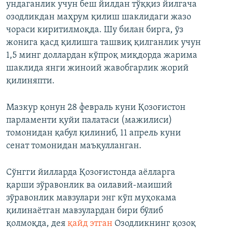
ундаганлик учун беш йилдан тўққиз йилгача
озодликдан маҳрум қилиш шаклидаги жазо
чораси киритилмоқда. Шу билан бирга, ўз
жонига қасд қилишга ташвиқ қилганлик учун
1,5 минг доллардан кўпроқ миқдорда жарима
шаклида янги жиноий жавобгарлик жорий
қилиняпти.
Мазкур қонун 28 февраль куни Қозоғистон
парламенти қуйи палатаси (мажилиси)
томонидан қабул қилиниб, 11 апрель куни
сенат томонидан маъқулланган.
Сўнгги йилларда Қозоғистонда аёлларга
қарши зўравонлик ва оилавий-маиший
зўравонлик мавзулари энг кўп муҳокама
қилинаётган мавзулардан бири бўлиб
қолмоқда, дея
қайд этган
Озодликнинг қозоқ