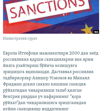
Иллюстратив сурат
Европа Иттифоқи мамлакатлари 2000 дан зиёд
россияликка қарши санкцияларни яна ярим
йилга узайтириш бўйича келишувга
эришишга яқинлашди. Даставвал россиялик
тадбиркорлар Алишер Усмонов ва Михаил
Фридман дохил саккиз кишини санкция
рўйхатидан чиқарилиши талаб қилган
Венгрия улардан уч нафарининг “қора
рўйхат”дан чиқарилишига эришганидан
кейин санкциялар муддатининг