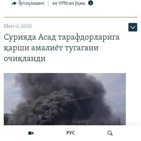
Ўртоқлашинг
VPNсиз ўқиш
Mart 11, 2025
Сурияда Асад тарафдорларига
қарши амалиёт тугагани
очиқланди
РУС