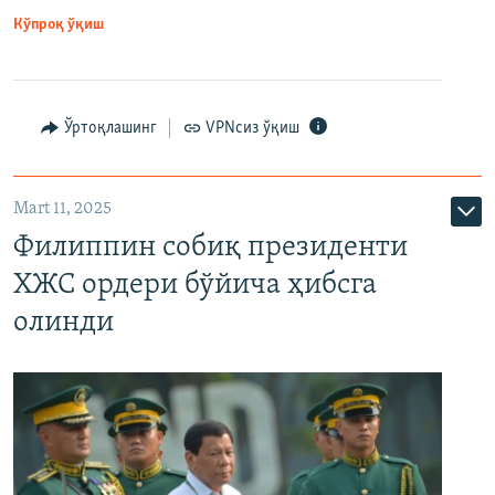
Кўпроқ ўқиш
Ўртоқлашинг
VPNсиз ўқиш
Mart 11, 2025
Филиппин собиқ президенти
ХЖС ордери бўйича ҳибсга
олинди