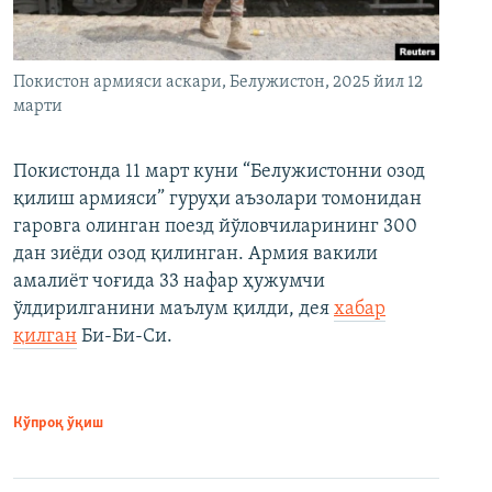
Покистон армияси аскари, Белужистон, 2025 йил 12
марти
Покистонда 11 март куни “Белужистонни озод
қилиш армияси” гуруҳи аъзолари томонидан
гаровга олинган поезд йўловчиларининг 300
дан зиёди озод қилинган. Армия вакили
амалиёт чоғида 33 нафар ҳужумчи
ўлдирилганини маълум қилди, дея
хабар
қилган
Би-Би-Си.
Кўпроқ ўқиш