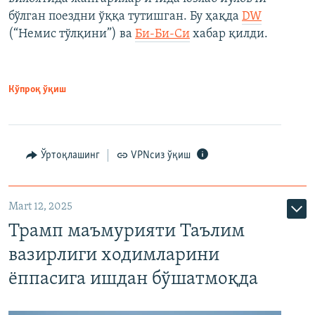
бўлган поездни ўққа тутишган. Бу ҳақда
DW
(“Немис тўлқини”) ва
Би-Би-Си
хабар қилди.
Кўпроқ ўқиш
Ўртоқлашинг
VPNсиз ўқиш
Mart 12, 2025
Трамп маъмурияти Таълим
вазирлиги ходимларини
ёппасига ишдан бўшатмоқда