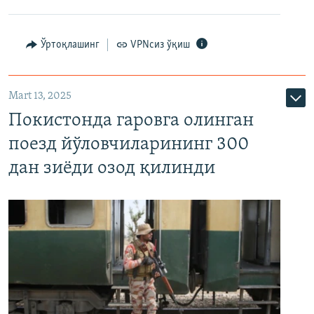
Ўртоқлашинг
VPNсиз ўқиш
Mart 13, 2025
Покистонда гаровга олинган
поезд йўловчиларининг 300
дан зиёди озод қилинди