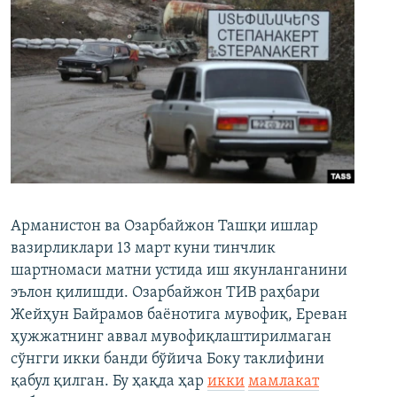
Арманистон ва Озарбайжон Ташқи ишлар
вазирликлари 13 март куни тинчлик
шартномаси матни устида иш якунланганини
эълон қилишди. Озарбайжон ТИВ раҳбари
Жейҳун Байрамов баёнотига мувофиқ, Ереван
ҳужжатнинг аввал мувофиқлаштирилмаган
сўнгги икки банди бўйича Боку таклифини
қабул қилган. Бу ҳақда ҳар
икки
мамлакат