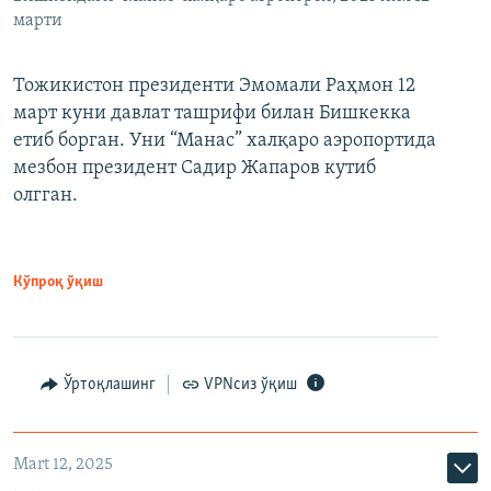
марти
Тожикистон президенти Эмомали Раҳмон 12
март куни давлат ташрифи билан Бишкекка
етиб борган. Уни “Манас” халқаро аэропортида
мезбон президент Садир Жапаров кутиб
олгган.
Кўпроқ ўқиш
Ўртоқлашинг
VPNсиз ўқиш
Mart 12, 2025