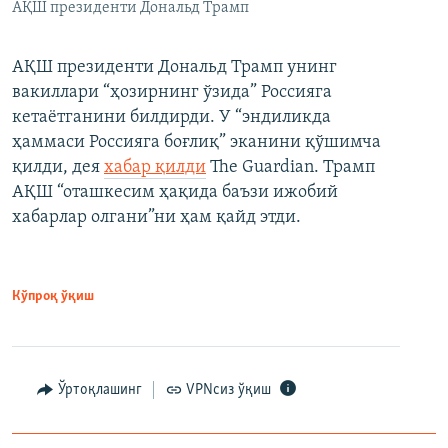
АҚШ президенти Дональд Трамп
АҚШ президенти Дональд Трамп унинг
вакиллари “ҳозирнинг ўзида” Россияга
кетаётганини билдирди. У “эндиликда
ҳаммаси Россияга боғлиқ” эканини қўшимча
қилди, дея
хабар қилди
The Guardian. Трамп
АҚШ “оташкесим ҳақида баъзи ижобий
хабарлар олгани”ни ҳам қайд этди.
Кўпроқ ўқиш
Ўртоқлашинг
VPNсиз ўқиш