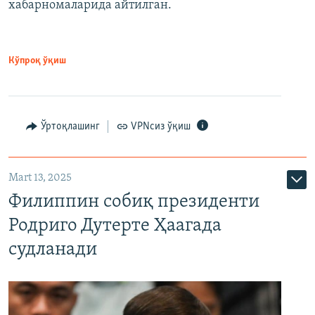
хабарномаларида айтилган.
Кўпроқ ўқиш
Ўртоқлашинг
VPNсиз ўқиш
Mart 13, 2025
Филиппин собиқ президенти
Родриго Дутерте Ҳаагада
судланади