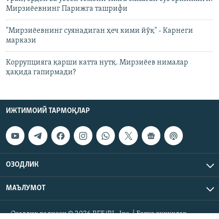
Мирзиёевнинг Парижга ташрифи
"Мирзиёевнинг суянадиган ҳеч кими йўқ" - Карнеги
маркази
Коррупцияга қарши катта нутқ. Мирзиёев нималар
ҳақида гапирмади?
ИЖТИМОИЙ ТАРМОҚЛАР
ОЗОДЛИК
МАЪЛУМОТ
Озодлик радиоси © 2026 RFE/RL, Inc. | Барча ҳуқуқлар