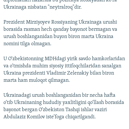
diplomatlari nazarida bu pozitsiya Rossiyadan ko‘ra
1058p
Ukrainaga nisbatan "neytralroq"dir.
Prezident Mirziyoyev Rossiyaning Ukrainaga urushi
borasida rasman hech qanday bayonot bermagan va
urush boshlanganidan buyon biron marta Ukraina
nomini tilga olmagan.
U O‘zbekistonning MDHdagi yirik savdo hamkorlaridan
va o‘tmishda muhim siyosiy ittifoqchilaridan sanalgan
Ukraina prezidenti Vladimir Zelenskiy bilan biron
marta ham muloqot qilmagan.
Ukrainadagi urush boshlanganidan bir necha hafta
o‘tib Ukrainaning hududiy yaxlitligini qo‘llash borasida
bayonot bergan O‘zbekiston Tashqi ishlar vaziri
Abdulaziz Komilov iste’foga chiqarilgandi.