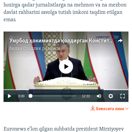
hozirga qadar jurnalistlarga na mehmon va na mezbon
davlat rahbarini savolga tutish imkoni taqdim etilgan
emas.
Умрбод ҳокимиятда қолдирган Конституция
билан
Озодлик радиоси
Айни дамда медиа-манба мавжуд эмас
Auto
0:00
12:33
240p
Бевосита линк
360p
Auto
240p
360p
480p
480p
Euronews e’lon qilgan suhbatda prezident Mirziyoyev