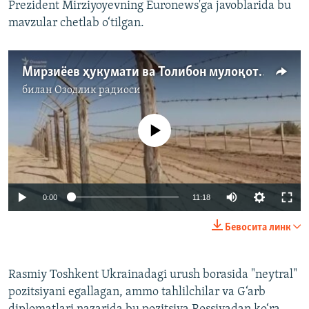
Prezident Mirziyoyevning Euronews'ga javoblarida bu
mavzular chetlab o‘tilgan.
Мирзиёев ҳукумати ва Толибон мулоқоти. Ўзбекистон эртаси таҳликадами?
билан
Озодлик радиоси
Айни дамда медиа-манба мавжуд эмас
Auto
0:00
11:18
236p
Бевосита линк
352p
Auto
236p
352p
472p
472p
Rasmiy Toshkent Ukrainadagi urush borasida "neytral"
pozitsiyani egallagan, ammo tahlilchilar va G‘arb
704p
704p
1058p