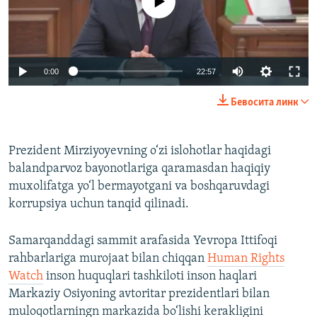
Auto
0:00
22:57
240p
Бевосита линк
360p
Auto
240p
360p
480p
480p
Prezident Mirziyoyevning o‘zi islohotlar haqidagi
balandparvoz bayonotlariga qaramasdan haqiqiy
720p
720p
1080p
muxolifatga yo‘l bermayotgani va boshqaruvdagi
1080p
korrupsiya uchun tanqid qilinadi.
Samarqanddagi sammit arafasida Yevropa Ittifoqi
rahbarlariga murojaat bilan chiqqan
Human Rights
Watch
inson huquqlari tashkiloti inson haqlari
Markaziy Osiyoning avtoritar prezidentlari bilan
muloqotlarningn markazida bo‘lishi kerakligini