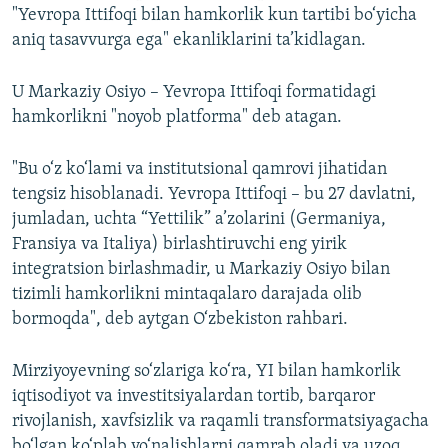
"Yevropa Ittifoqi bilan hamkorlik kun tartibi bo‘yicha
720p
720p
1080p
aniq tasavvurga ega" ekanliklarini ta’kidlagan.
1080p
U Markaziy Osiyo – Yevropa Ittifoqi formatidagi
hamkorlikni "noyob platforma" deb atagan.
"Bu o‘z ko‘lami va institutsional qamrovi jihatidan
tengsiz hisoblanadi. Yevropa Ittifoqi – bu 27 davlatni,
jumladan, uchta “Yettilik” a’zolarini (Germaniya,
Fransiya va Italiya) birlashtiruvchi eng yirik
integratsion birlashmadir, u Markaziy Osiyo bilan
tizimli hamkorlikni mintaqalaro darajada olib
bormoqda", deb aytgan O‘zbekiston rahbari.
Mirziyoyevning so‘zlariga ko‘ra, YI bilan hamkorlik
iqtisodiyot va investitsiyalardan tortib, barqaror
rivojlanish, xavfsizlik va raqamli transformatsiyagacha
bo‘lgan ko‘plab yo‘nalishlarni qamrab oladi va uzoq