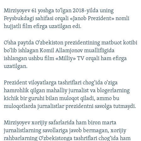
Mirziyoyev 61 yoshga to‘lgan 2018-yilda uning
Feysbukdagi sahifasi orqali «Janob Prezident» nomli
hujjatli film efirga uzatilgan edi.
O‘sha paytda O‘zbekiston prezidentining matbuot kotibi
bo‘lib ishlagan Komil Allamjonov muallifligida
ishlangan ushbu film «Milliy» TV orqali ham efirga
uzatilgan.
Prezident viloyatlarga tashriflari chog‘ida o‘ziga
hamrohlik qilgan mahalliy jurnalist va blogerlarning
kichik bir guruhi bilan muloqot qiladi, ammo bu
muloqotlarda jurnalistlar prezidentni savolga tutmaydi.
Mirziyoyev xorijiy safarlarida ham biron marta
jurnalistlarning savollariga javob bermagan, xorijiy
rahbarlarning O‘zbekistonga tashriflari chog‘ida ham