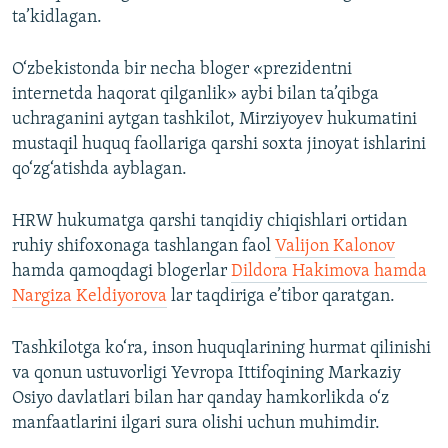
ta’kidlagan.
O‘zbekistonda bir necha bloger «prezidentni
internetda haqorat qilganlik» aybi bilan ta’qibga
uchraganini aytgan tashkilot, Mirziyoyev hukumatini
mustaqil huquq faollariga qarshi soxta jinoyat ishlarini
qo‘zg‘atishda ayblagan.
HRW hukumatga qarshi tanqidiy chiqishlari ortidan
ruhiy shifoxonaga tashlangan faol
Valijon Kalonov
hamda qamoqdagi blogerlar
Dildora Hakimova hamda
Nargiza Keldiyorova
lar taqdiriga e’tibor qaratgan.
Tashkilotga ko‘ra, inson huquqlarining hurmat qilinishi
va qonun ustuvorligi Yevropa Ittifoqining Markaziy
Osiyo davlatlari bilan har qanday hamkorlikda o‘z
manfaatlarini ilgari sura olishi uchun muhimdir.