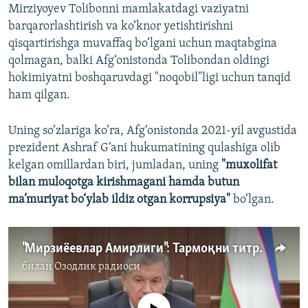
Mirziyoyev Tolibonni mamlakatdagi vaziyatni
barqarorlashtirish va ko‘knor yetishtirishni
qisqartirishga muvaffaq bo‘lgani uchun maqtabgina
qolmagan, balki Afg‘onistonda Tolibondan oldingi
hokimiyatni boshqaruvdagi "noqobil"ligi uchun tanqid
ham qilgan.
Uning so‘zlariga ko‘ra, Afg‘onistonda 2021-yil avgustida
prezident Ashraf G‘ani hukumatining qulashiga olib
kelgan omillardan biri, jumladan, uning
"muxolifat
bilan muloqotga kirishmagani hamda butun
ma’muriyat bo‘ylab ildiz otgan korrupsiya"
bo‘lgan.
"Мирзиёевлар Амирлиги": Тармоқни титратган Озодлик суриштируви
билан
Озодлик радиоси
Айни дамда медиа-манба мавжуд эмас