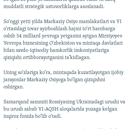
muddatli strategik ustuvorliklarga asoslanadi.
So‘nggi yetti yilda Markaziy Osiyo mamlakatlari va YI
o‘rtasidagi tovar ayirboshlash hajmi to‘rt barobarga
oshib 54 milliard yevroga yetganini aytgan Mirziyoyev
Yevropa biznesining O‘zbekiston va mintaqa davlatlari
bilan savdo-iqtisodiy hamkorlik imkoniyatlariga
qiziqishi ortibborayotganini ta’kidlagan.
Uning so‘zlariga ko‘ra, mintaqada kuzatilayotgan ijobiy
jarayonlar Markaziy Osiyoga bo‘lgan qiziqishni
oshirgan.
Samarqand sammiti Rossiyaning Ukrainadagi urushi va
bu urush sabab YI-AQSH aloqalarida yuzaga kelgan
inqiroz fonida bo‘lib o‘tadi.