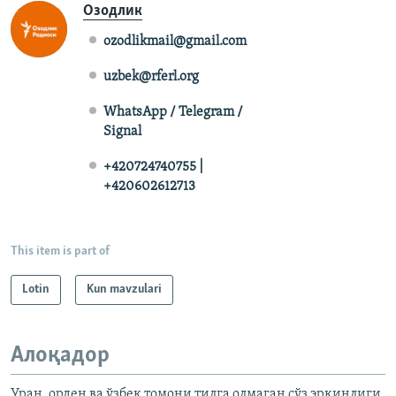
Озодлик
ozodlikmail@gmail.com
uzbek@rferl.org
WhatsApp / Telegram /
Signal
+420724740755 |
+420602612713
This item is part of
Lotin
Kun mavzulari
Алоқадор
Уран, орден ва ўзбек томони тилга олмаган сўз эркинлиги.