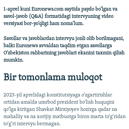
1-aprel kuni Euronews.com saytida paydo bo‘lgan va
savol-javob (Q&A) formatidagi intervyuning video
versiyasi bor-yo‘qligi ham noma’lum.
Savollar va javoblardan intervyu jonli olib borilmagani,
balki Euronews avvaldan taqdim etgan savollarga
O‘zbekiston rahbarining javoblari ekanini taxmin qilish
mumkin.
Bir tomonlama muloqot
2023-yil aprelidagi konstitutsiyaga o‘zgartirishlar
ortidan amalda umrbod prezident bo‘lish huquqini
qo‘lga kiritgan Shavkat Mirziyoyev hozirga qadar na
mahalliy va na xorijiy matbuotga biron marta to‘g‘ridan
to‘g‘ri intervyu bermagan.