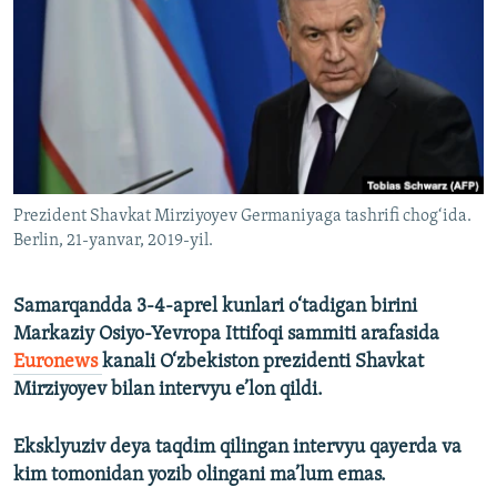
Prezident Shavkat Mirziyoyev Germaniyaga tashrifi chog‘ida.
Berlin, 21-yanvar, 2019-yil.
Samarqandda 3-4-aprel kunlari o‘tadigan birini
Markaziy Osiyo-Yevropa Ittifoqi sammiti arafasida
Euronews
kanali O‘zbekiston prezidenti Shavkat
Mirziyoyev bilan intervyu e’lon qildi.
Eksklyuziv deya taqdim qilingan intervyu qayerda va
kim tomonidan yozib olingani ma’lum emas.