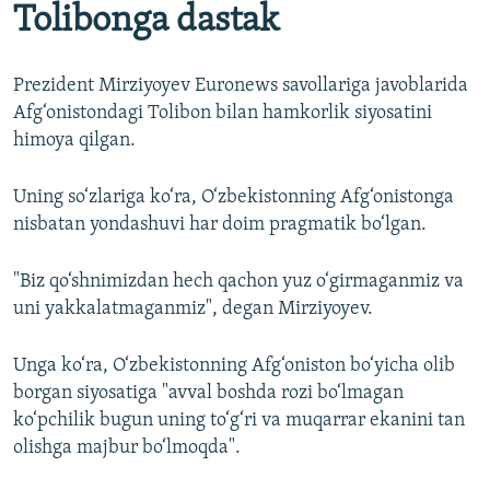
Tolibonga dastak
Prezident Mirziyoyev Euronews savollariga javoblarida
Afg‘onistondagi Tolibon bilan hamkorlik siyosatini
himoya qilgan.
Uning so‘zlariga ko‘ra, O‘zbekistonning Afg‘onistonga
nisbatan yondashuvi har doim pragmatik bo‘lgan.
"Biz qo‘shnimizdan hech qachon yuz o‘girmaganmiz va
uni yakkalatmaganmiz", degan Mirziyoyev.
Unga ko‘ra, O‘zbekistonning Afg‘oniston bo‘yicha olib
borgan siyosatiga "avval boshda rozi bo‘lmagan
ko‘pchilik bugun uning to‘g‘ri va muqarrar ekanini tan
olishga majbur bo‘lmoqda".