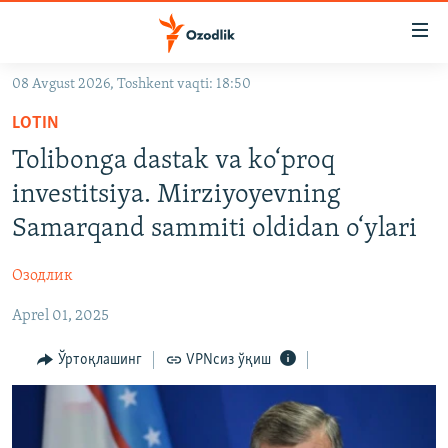
Линклар
Бош
мавзуларга
08 Avgust 2026, Toshkent vaqti: 18:50
ўтинг
OZODLIK SURISHTIRUVLARI
Асосий
LOTIN
OZODVIDEO
навигацияга
Tolibonga dastak va ko‘proq
ўтинг
OZODARXIV
investitsiya. Mirziyoyevning
Қидиришга
ўтинг
Samarqand sammiti oldidan o‘ylari
На русском
Озодлик
ИЖТИМОИЙ ТАРМОҚЛАР
Aprel 01, 2025
Ўртоқлашинг
VPNсиз ўқиш
Озодлик бошқа тилларда