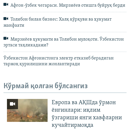
Афғон-ўзбек чегараси. Мирзиёев отишга буйруқ берди
Толибон билан бизнес: Халқ қўрқуви ва ҳукумат
манфаати
Мирзиёев ҳукумати ва Толибон мулоқоти. Ўзбекистон
эртаси таҳликадами?
Ўзбекистон Афғонистонга электр етказиб берадиган
тармоқ қурилишини жонлантиради
Кўрмай қолган бўлсангиз
Европа ва АҚШда ўрмон
ёнғинлари: иқлим
ўзгариши янги хавфларни
кучайтирмоқда