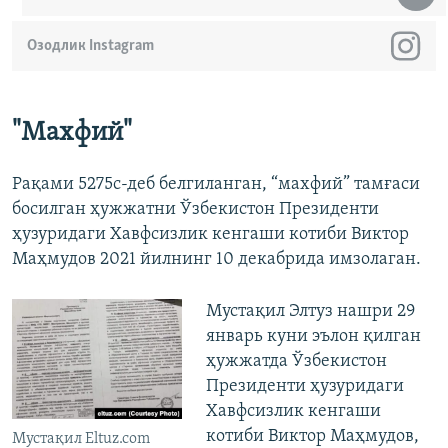
Озодлик Instagram
"Махфий"
Рақами 5275с-деб белгиланган, “махфий” тамғаси
босилган ҳужжатни Ўзбекистон Президенти
ҳузуридаги Хавфсизлик кенгаши котиби Виктор
Маҳмудов 2021 йилнинг 10 декабрида имзолаган.
Мустақил Элтуз нашри 29
январь куни эълон қилган
ҳужжатда Ўзбекистон
Президенти ҳузуридаги
Хавфсизлик кенгаши
котиби Виктор Маҳмудов,
Мустақил Eltuz.com