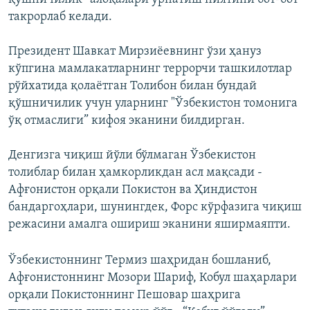
такрорлаб келади.
Президент Шавкат Мирзиёевнинг ўзи ҳануз
кўпгина мамлакатларнинг террорчи ташкилотлар
рўйхатида қолаётган Толибон билан бундай
қўшничилик учун уларнинг "Ўзбекистон томонига
ўқ отмаслиги” кифоя эканини билдирган.
Денгизга чиқиш йўли бўлмаган Ўзбекистон
толиблар билан ҳамкорликдан асл мақсади -
Афғонистон орқали Покистон ва Ҳиндистон
бандаргоҳлари, шунингдек, Форс кўрфазига чиқиш
режасини амалга ошириш эканини яширмаяпти.
Ўзбекистоннинг Термиз шаҳридан бошланиб,
Афғонистоннинг Мозори Шариф, Кобул шаҳарлари
орқали Покистоннинг Пешовар шаҳрига