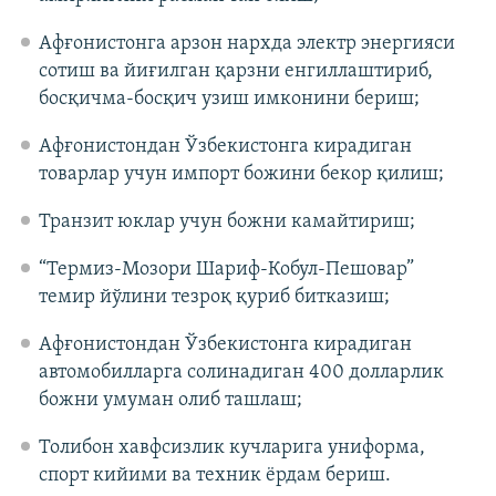
Афғонистонга арзон нархда электр энергияси
сотиш ва йиғилган қарзни енгиллаштириб,
босқичма-босқич узиш имконини бериш;
Афғонистондан Ўзбекистонга кирадиган
товарлар учун импорт божини бекор қилиш;
Транзит юклар учун божни камайтириш;
“Термиз-Мозори Шариф-Кобул-Пешовар”
темир йўлини тезроқ қуриб битказиш;
Афғонистондан Ўзбекистонга кирадиган
автомобилларга солинадиган 400 долларлик
божни умуман олиб ташлаш;
Толибон хавфсизлик кучларига униформа,
спорт кийими ва техник ёрдам бериш.