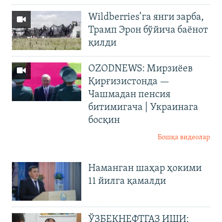
Wildberries’га янги зарба,
Трамп Эрон бўйича баёнот
қилди
OZODNEWS: Мирзиёев
Қирғизистонда —
Чашмадан пенсия
битимигача | Украинага
босқин
Бошқа видеолар
Наманган шаҳар ҳокими
11 йилга қамалди
ЎЗБЕКНЕФТГАЗ ИШИ: