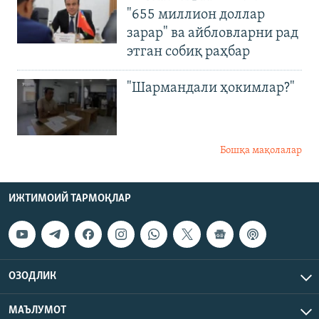
"655 миллион доллар
зарар" ва айбловларни рад
этган собиқ раҳбар
"Шармандали ҳокимлар?"
Бошқа мақолалар
ИЖТИМОИЙ ТАРМОҚЛАР
ОЗОДЛИК
МАЪЛУМОТ