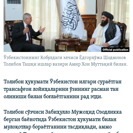
Ўзбекистоннинг Кобулдаги элчиси Ёдгорхўжа Шодмонов
Толибон Ташқи ишлар вазири Амир Хон Муттақий билан.
Толибон ҳукумати Ўзбекистон илгари сураётган
трансафғон лойиҳаларини ўзининг расман тан
олиниши билан боғлаётганини рад этди.
Толибон сўзчиси Забиҳулло Мужоҳид Озодликка
берган баёнотида Ўзбекистон ҳукумати билан
мулоқотлар бораётганини тасдиқлади, аммо