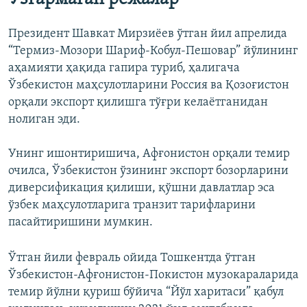
704p
704p
1058p
Президент Шавкат Мирзиёев ўтган йил апрелида
1058p
“Термиз-Мозори Шариф-Кобул-Пешовар” йўлининг
аҳамияти ҳақида гапира туриб, ҳалигача
Ўзбекистон маҳсулотларини Россия ва Қозоғистон
орқали экспорт қилишга тўғри келаётганидан
нолиган эди.
Унинг ишонтиришича, Афғонистон орқали темир
очилса, Ўзбекистон ўзининг экспорт бозорларини
диверсификация қилиши, қўшни давлатлар эса
ўзбек маҳсулотларига транзит тарифларини
пасайтиришини мумкин.
Ўтган йили февраль ойида Тошкентда ўтган
Ўзбекистон-Афғонистон-Покистон музокараларида
темир йўлни қуриш бўйича “Йўл харитаси” қабул