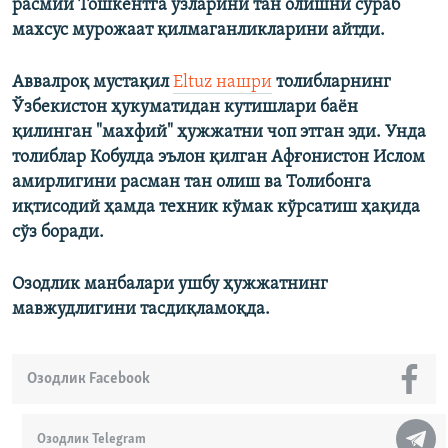
расмий Тошкентга ўзларини тан олишни сўраб
махсус мурожаат қилмаганликларини айтди.
Аввалроқ мустақил
Eltuz нашри
толибларнинг
Ўзбекистон ҳукуматидан кутишлари баён
қилинган "махфий" ҳужжатни чоп этган эди. Унда
толиблар Кобулда эълон қилган Афғонистон Ислом
амирлигини расман тан олиш ва Толибонга
иқтисодий ҳамда техник кўмак кўрсатиш ҳақида
сўз боради.
Озодлик манбалари ушбу ҳужжатнинг
мавжудлигини тасдиқламоқда.
Озодлик Facebook
Озодлик Telegram