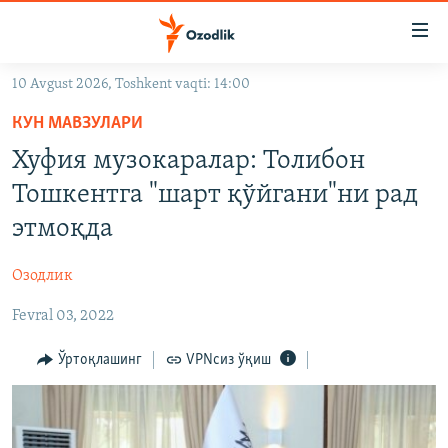
Линклар
Бош
мавзуларга
10 Avgust 2026, Toshkent vaqti: 14:00
ўтинг
OZODLIK SURISHTIRUVLARI
Асосий
КУН МАВЗУЛАРИ
OZODVIDEO
навигацияга
Хуфия музокаралар: Толибон
ўтинг
OZODARXIV
Тошкентга "шарт қўйгани"ни рад
Қидиришга
ўтинг
этмоқда
На русском
Озодлик
ИЖТИМОИЙ ТАРМОҚЛАР
Fevral 03, 2022
Ўртоқлашинг
VPNсиз ўқиш
Озодлик бошқа тилларда