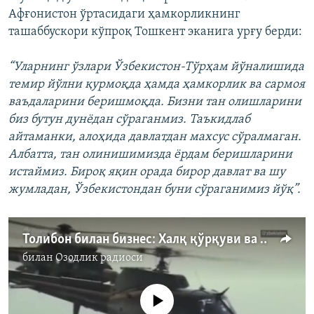
Афғонистон ўртасидаги ҳамкорликнинг
ташаббускори кўпроқ Тошкент эканига урғу берди:
“Уларнинг ўзлари Ўзбекистон-Тўрҳам йўналишида
темир йўлни қурмоқда ҳамда ҳамкорлик ва сармоя
ваъдаларини беришмоқда. Бизни тан олишларини
биз бутун дунёдан сўраганмиз. Таъкидлаб
айтаманки, алоҳида давлатдан махсус сўралмаган.
Албатта, тан олинишимизда ёрдам беришларини
истаймиз. Бироқ яқин орада бирор давлат ва шу
жумладан, Ўзбекистондан буни сўраганимиз йўқ”.
Толибон билан бизнес: Халқ қўрқуви ва ҳукумат манфаати
билан
Озодлик радиоси
Айни дамда медиа-манба мавжуд эмас