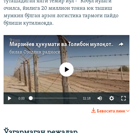
туташадиган янги темир йўл - “Кобул йўлаги”
очилса, йилига 20 миллион тонна юк ташиш
мумкин бўлган арзон логистика тармоғи пайдо
бўлиши кутилмоқда.
Мирзиёев ҳукумати ва Толибон мулоқоти. Ўзбекистон эртаси таҳликадами?
билан
Озодлик радиоси
Айни дамда медиа-манба мавжуд эмас
Auto
0:00
11:18
236p
Бевосита линк
352p
Auto
236p
352p
472p
472p
Ўзгармаган режалар