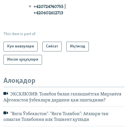
+420724740755 |
+420602612713
This item is part of
Кун мавзулари
Сиёсат
Иқтисод
Инсон ҳуқуқлари
Алоқадор
ЭКСКЛЮЗИВ: Толибон билан гаплашаётган Мирзиёев
Афғонистон ўзбеклари дардини ҳам эшитадими?
"Янги Ўзбекистон"-"Янги Толибон": Аёллари тан
олмаган Толибонни илк Тошкент қутлади