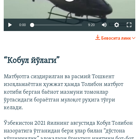
0:00
9:20
Бевосита линк
“Кобул йўлаги”
Матбуотга сиздирилган ва расмий Тошкент
изоҳламаётган ҳужжат ҳамда Толибон матбуот
котиби берган баёнот мазмуни томонлар
ўртасидаги бораётган мулоқот руҳига тўғри
келади.
Ўзбекистон 2021 йилнинг августида Кобул Толибон
назоратига ўтганидан бери улар билан “дўстона
қўшничилик” алоқалари ўрнатиш ниятини бот-бот