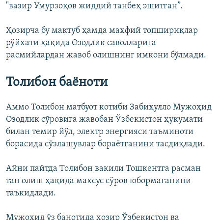
"вазир Умурзоқов жиддий танбеҳ эшитган”.
Ҳозирча бу мактуб ҳамда махфий топшириқлар
рўйхати ҳақида Озодлик саволларига
расмийлардан жавоб олишнинг имкони бўлмади.
Толибон баёноти
Аммо Толибон матбуот котиби Забиҳулло Мужоҳид
Озодлик сўровига жавобан Ўзбекистон ҳукумати
билан темир йўл, электр энергияси таъминоти
борасида сўзлашувлар бораётганини тасдиқлади.
Айни пайтда Толибон вакили Тошкентга расман
тан олиш ҳақида махсус сўров юбормаганини
таъкидлади.
Мужоҳид ўз банотида ҳозир Ўзбекистон ва