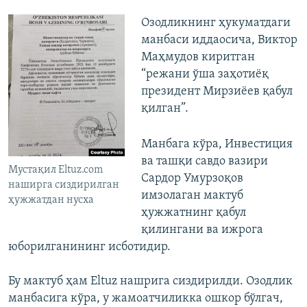
Озодликнинг ҳукуматдаги
манбаси иддаосича, Виктор
Маҳмудов киритган
“режани ўша заҳотиёқ
президент Мирзиёев қабул
қилган”.
Манбага кўра, Инвестиция
ва ташқи савдо вазири
Мустақил Eltuz.com
Сардор Умурзоқов
наширга сиздирилган
имзолаган мактуб
ҳужжатдан нусха
ҳужжатнинг қабул
қилингани ва ижрога
юборилганининг исботидир.
Бу мактуб ҳам Eltuz нашрига сиздирилди. Озодлик
манбасига кўра, у жамоатчиликка ошкор бўлгач,