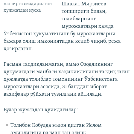
Шавкат Мирзиёев
наширга сиздирилган
ҳужжатдан нусха
топшириғи билан,
толибларнинг
мурожаатлари ҳамда
Ўзбекистон ҳукуматининг бу мурожаатларни
бажара олиш имкониятидан келиб чиқиб, режа
ҳозирлаган.
Расман тасдиқланмаган, аммо Озодликнинг
ҳукуматдаги манбаси ҳақиқийлигини тасдиқлаган
ҳужжатда толиблар томонининг Ўзбекистонга
мурожаатлари асосида, 31 банддан иборат
вазифалар рўйхати тузилгани айтилади.
Булар жумладан қўйидагилар:
Толибон Кобулда эълон қилган Ислом
амирлигини расман тан олиш;