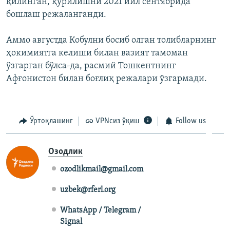
қилинган, қурилишни 2021 йил сентябрида
бошлаш режаланганди.
Аммо августда Кобулни босиб олган толибларнинг
ҳокимиятга келиши билан вазият тамоман
ўзгарган бўлса-да, расмий Тошкентнинг
Афғонистон билан боғлиқ режалари ўзгармади.
Ўртоқлашинг
VPNсиз ўқиш
Follow us
Озодлик
ozodlikmail@gmail.com
uzbek@rferl.org
WhatsApp / Telegram /
Signal