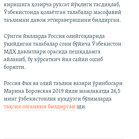
киришига ҳозирча рухсат йўқлиги тасдиқлаб,
Ўзбекистонда қолаётган талабалар масофавий
таълимни давом эттираверишини билдирган.
Сўнгги йилларда Россия олийгоҳларида
ўқийдиган талабалар сони бўйича Ўзбекистон
МДҲ давлатлари орасида пешқадамга
айланиб, бу кўрсаткич йил сайин ошиб
боряпти.
Россия Фан ва олий таълим вазири ўринбосари
Марина Боровская 2019 йили мамлакатда 26,5
минг ўзбекистонлик кундузги бўлимларда
таҳсил олганини билдирган
эди.