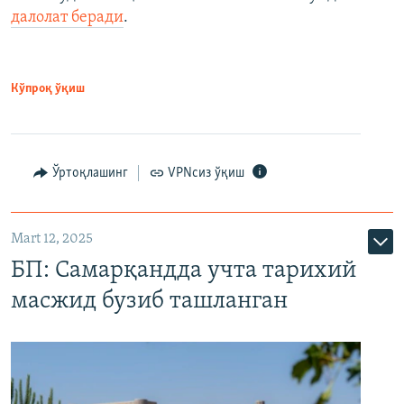
далолат беради
.
Кўпроқ ўқиш
Ўртоқлашинг
VPNсиз ўқиш
Mart 12, 2025
БП: Самарқандда учта тарихий
масжид бузиб ташланган