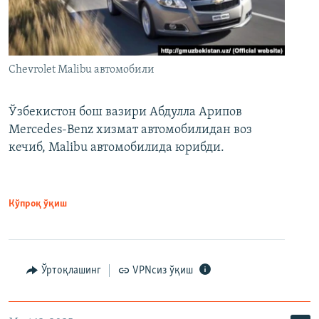
Chevrolet Malibu автомобили
Ўзбекистон бош вазири Абдулла Арипов
Mercedes-Benz хизмат автомобилидан воз
кечиб, Malibu автомобилида юрибди.
Кўпроқ ўқиш
Ўртоқлашинг
VPNсиз ўқиш