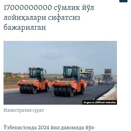
17000000000 сўмлик йўл
лойиҳалари сифатсиз
бажарилган
Иллюстратив сурат
Ўзбекистонда 2024 йил давомида йўл-