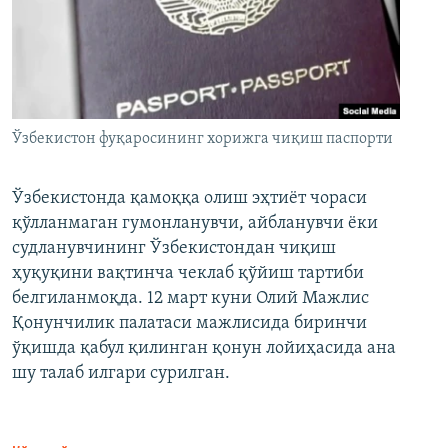
Ўзбекистон фуқаросининг хорижга чиқиш паспорти
Ўзбекистонда қамоққа олиш эҳтиёт чораси
қўлланмаган гумонланувчи, айбланувчи ёки
судланувчининг Ўзбекистондан чиқиш
ҳуқуқини вақтинча чеклаб қўйиш тартиби
белгиланмоқда. 12 март куни Олий Мажлис
Қонунчилик палатаси мажлисида биринчи
ўқишда қабул қилинган қонун лойиҳасида ана
шу талаб илгари сурилган.