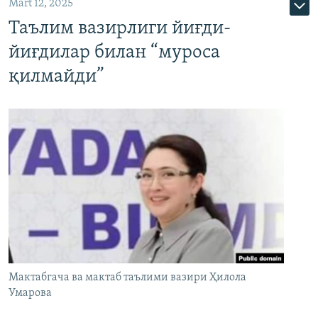
Mart 12, 2025
Таълим вазирлиги йиғди-
йиғдилар билан “муроса
қилмайди”
Мактабгача ва мактаб таълими вазири Ҳилола
Умарова