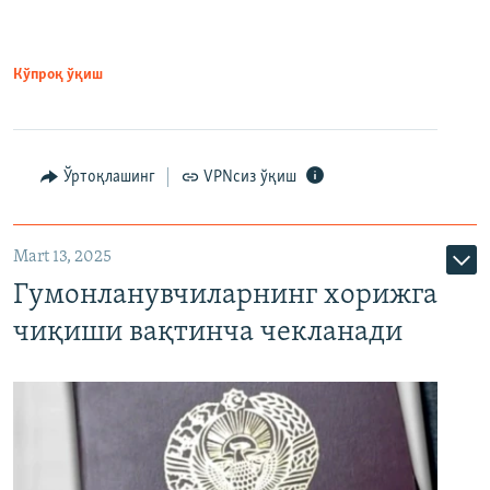
Кўпроқ ўқиш
Ўртоқлашинг
VPNсиз ўқиш
Mart 13, 2025
Гумонланувчиларнинг хорижга
чиқиши вақтинча чекланади