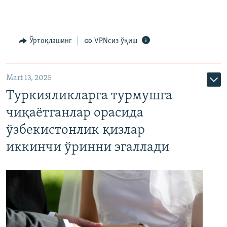
Ўртоқлашинг
VPNсиз ўқиш
Mart 13, 2025
Туркияликларга турмушга
чиқаётганлар орасида
ўзбекистонлик қизлар
иккинчи ўринни эгаллади