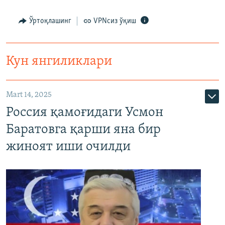
Ўртоқлашинг
VPNсиз ўқиш
Кун янгиликлари
Mart 14, 2025
Россия қамоғидаги Усмон
Баратовга қарши яна бир
жиноят иши очилди