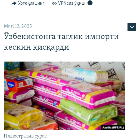
Ўртоқлашинг
VPNсиз ўқиш
Mart 13, 2025
Ўзбекистонга таглик импорти
кескин қисқарди
Иллюстратив сурат