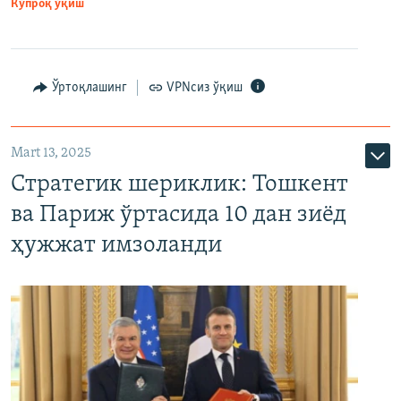
Кўпроқ ўқиш
Ўртоқлашинг
VPNсиз ўқиш
Mart 13, 2025
Стратегик шериклик: Тошкент
ва Париж ўртасида 10 дан зиёд
ҳужжат имзоланди