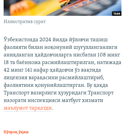
Иллюстратив сурат
Ўзбекистонда 2024 йилда йўловчи ташиш
фаолияти билан ноқонуний шуғулланганлиги
аниқланган ҳайдовчиларга нисбатан 108 минг
18 та баённома расмийлаштирилган, натижада
42 минг 141 нафар ҳайдовчи ўз вақтида
лицензия варақасини расмийлаштириб,
фаолиятини қонунийлаштирган. Бу ҳақда
Транспорт вазирлиги ҳузуридаги Транспорт
назорати инспекцияси матбуот хизмати
маълумот тарқатди
.
Кўпроқ ўқиш