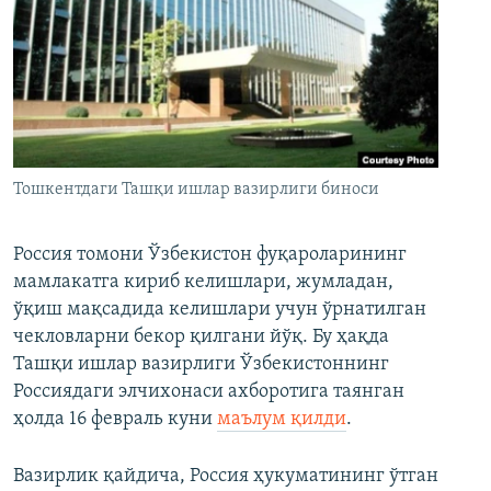
Тошкентдаги Ташқи ишлар вазирлиги биноси
Россия томони Ўзбекистон фуқароларининг
мамлакатга кириб келишлари, жумладан,
ўқиш мақсадида келишлари учун ўрнатилган
чекловларни бекор қилгани йўқ. Бу ҳақда
Ташқи ишлар вазирлиги Ўзбекистоннинг
Россиядаги элчихонаси ахборотига таянган
ҳолда 16 февраль куни
маълум қилди
.
Вазирлик қайдича, Россия ҳукуматининг ўтган