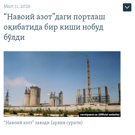
Mart 11, 2025
“Навоий азот”даги портлаш
оқибатида бир киши нобуд
бўлди
“Навоий азот” заводи (архив сурати)