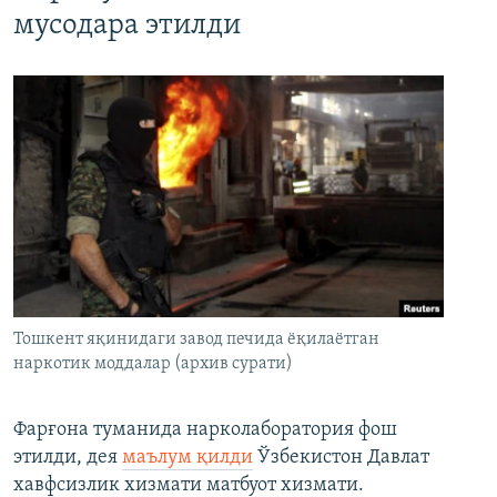
мусодара этилди
Тошкент яқинидаги завод печида ёқилаётган
наркотик моддалар (архив сурати)
Фарғона туманида нарколаборатория фош
этилди, дея
маълум қилди
Ўзбекистон Давлат
хавфсизлик хизмати матбуот хизмати.