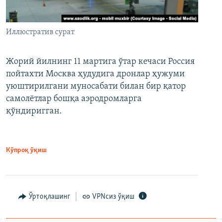
Иллюстратив сурат
Жорий йилнинг 11 мартига ўтар кечаси Россия
пойтахти Москва ҳудудига дронлар ҳужуми
уюштирилгани муносабати билан бир қатор
самолётлар бошқа аэродромларга
қўндиригган.
Кўпроқ ўқиш
Ўртоқлашинг
VPNсиз ўқиш