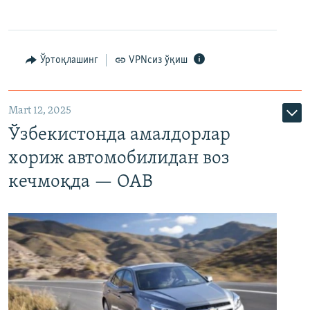
Ўртоқлашинг
VPNсиз ўқиш
Mart 12, 2025
Ўзбекистонда амалдорлар
хориж автомобилидан воз
кечмоқда — ОАВ