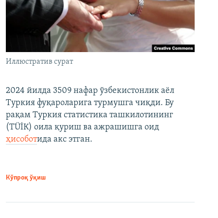
Иллюстратив сурат
2024 йилда 3509 нафар ўзбекистонлик аёл
Туркия фуқароларига турмушга чиқди. Бу
рақам Туркия статистика ташкилотининг
(ТÜİК) оила қуриш ва ажрашишга оид
ҳисобот
ида акс этган.
Кўпроқ ўқиш