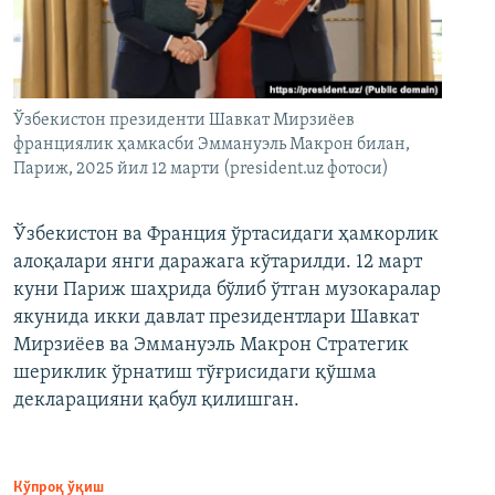
Ўзбекистон президенти Шавкат Мирзиёев
франциялик ҳамкасби Эммануэль Макрон билан,
Париж, 2025 йил 12 марти (president.uz фотоси)
Ўзбекистон ва Франция ўртасидаги ҳамкорлик
алоқалари янги даражага кўтарилди. 12 март
куни Париж шаҳрида бўлиб ўтган музокаралар
якунида икки давлат президентлари Шавкат
Мирзиёев ва Эммануэль Макрон Стратегик
шериклик ўрнатиш тўғрисидаги қўшма
декларацияни қабул қилишган.
Кўпроқ ўқиш