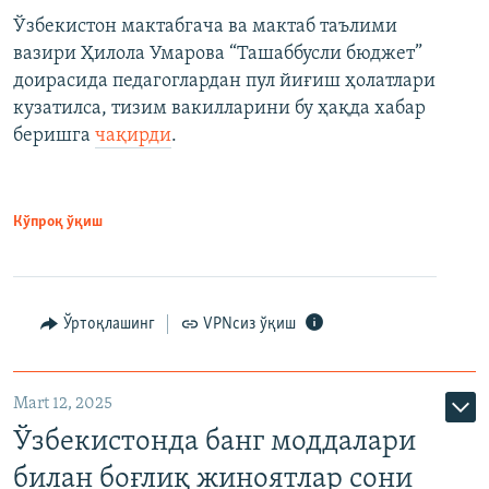
Ўзбекистон мактабгача ва мактаб таълими
вазири Ҳилола Умарова “Ташаббусли бюджет”
доирасида педагоглардан пул йиғиш ҳолатлари
кузатилса, тизим вакилларини бу ҳақда хабар
беришга
чақирди
.
Кўпроқ ўқиш
Ўртоқлашинг
VPNсиз ўқиш
Mart 12, 2025
Ўзбекистонда банг моддалари
билан боғлиқ жиноятлар сони