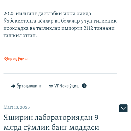
2025 йилнинг дастлабки икки ойида
Ўзбекистонга аёллар ва болалар учун гигиеник
прокладка ва тагликлар импорти 2112 тоннани
ташкил этган.
Кўпроқ ўқиш
Ўртоқлашинг
VPNсиз ўқиш
Mart 13, 2025
Яширин лабораториядан 9
млрд сўмлик банг моддаси