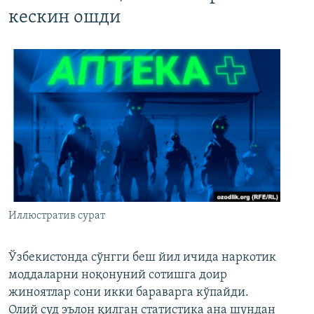
кескин ошди
Иллюстратив сурат
Ўзбекистонда сўнгги беш йил ичида наркотик
моддаларни ноқонуний сотишга доир
жиноятлар сони икки бараварга кўпайди.
Олий суд эълон қилган статистика ана шундан