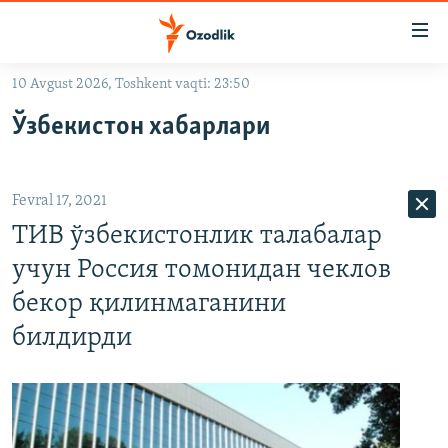
Линклар
Бош
мавзуларга
10 Avgust 2026, Toshkent vaqti: 23:50
ўтинг
OZODLIK SURISHTIRUVLARI
Асосий
Ўзбекистон хабарлари
OZODVIDEO
навигацияга
ўтинг
OZODARXIV
Қидиришга
Fevral 17, 2021
ўтинг
На русском
ТИВ ўзбекистонлик талабалар
учун Россия томонидан чеклов
ИЖТИМОИЙ ТАРМОҚЛАР
бекор қилинмаганини
билдирди
Озодлик бошқа тилларда