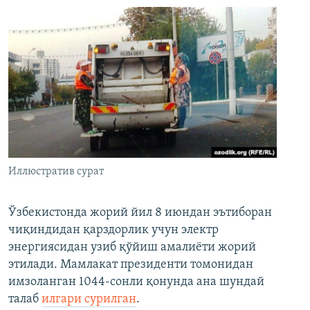
Иллюстратив сурат
Ўзбекистонда жорий йил 8 июндан эътиборан
чиқиндидан қарздорлик учун электр
энергиясидан узиб қўйиш амалиёти жорий
этилади. Мамлакат президенти томонидан
имзоланган 1044-сонли қонунда ана шундай
талаб
илгари сурилган
.