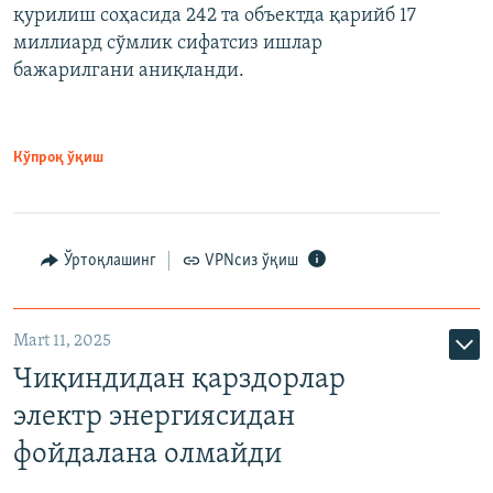
қурилиш соҳасида 242 та объектда қарийб 17
миллиард сўмлик сифатсиз ишлар
бажарилгани аниқланди.
Кўпроқ ўқиш
Ўртоқлашинг
VPNсиз ўқиш
Mart 11, 2025
Чиқиндидан қарздорлар
электр энергиясидан
фойдалана олмайди