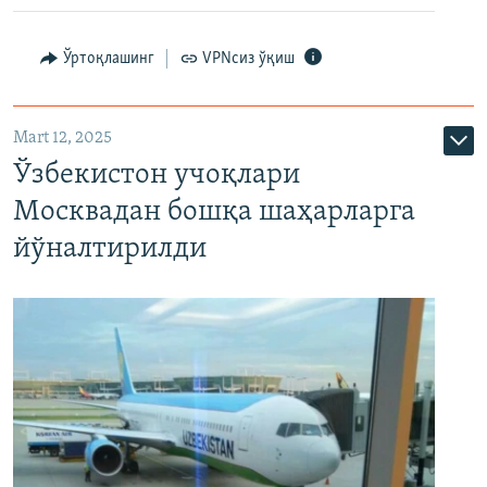
Ўртоқлашинг
VPNсиз ўқиш
Mart 12, 2025
Ўзбекистон учоқлари
Москвадан бошқа шаҳарларга
йўналтирилди