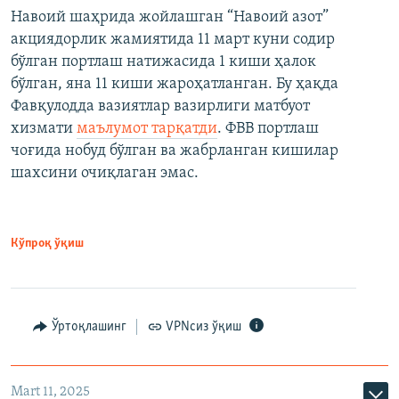
Навоий шаҳрида жойлашган “Навоий азот”
акциядорлик жамиятида 11 март куни содир
бўлган портлаш натижасида 1 киши ҳалок
бўлган, яна 11 киши жароҳатланган. Бу ҳақда
Фавқулодда вазиятлар вазирлиги матбуот
хизмати
маълумот тарқатди
. ФВВ портлаш
чоғида нобуд бўлган ва жабрланган кишилар
шахсини очиқлаган эмас.
Кўпроқ ўқиш
Ўртоқлашинг
VPNсиз ўқиш
Mart 11, 2025