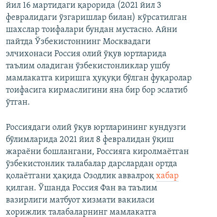
йил 16 мартидаги қарорида (2021 йил 3
февралидаги ўзгаришлар билан) кўрсатилган
шахслар тоифалари бундан мустасно. Айни
пайтда Ўзбекистоннинг Москвадаги
элчихонаси Россия олий ўқув юртларида
таълим оладиган ўзбекистонликлар ушбу
мамлакатга киришга ҳуқуқи бўлган фуқаролар
тоифасига кирмаслигини яна бир бор эслатиб
ўтган.
Россиядаги олий ўқув юртларининг кундузги
бўлимларида 2021 йил 8 февралидан ўқиш
жараёни бошлангани, Россияга киролмаётган
ўзбекистонлик талабалар дарслардан ортда
қолаётгани ҳақида Озодлик аввалроқ
хабар
қилган. Ўшанда Россия Фан ва таълим
вазирлиги матбуот хизмати вакиласи
хорижлик талабаларнинг мамлакатга