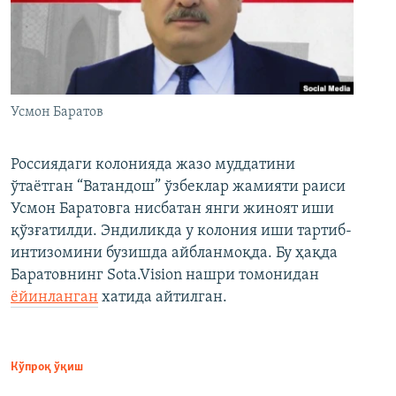
Усмон Баратов
Россиядаги колонияда жазо муддатини
ўтаётган “Ватандош” ўзбеклар жамияти раиси
Усмон Баратовга нисбатан янги жиноят иши
қўзғатилди. Эндиликда у колония иши тартиб-
интизомини бузишда айбланмоқда. Бу ҳақда
Баратовнинг Sota.Vision нашри томонидан
ёйинланган
хатида айтилган.
Кўпроқ ўқиш