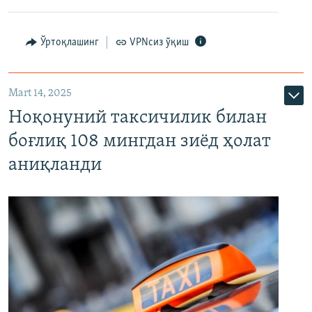
Ўртоқлашинг
VPNсиз ўқиш
Mart 14, 2025
Ноқонуний таксичилик билан
боғлиқ 108 мингдан зиёд ҳолат
аниқланди