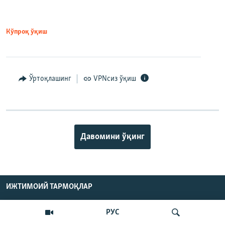
Кўпроқ ўқиш
Ўртоқлашинг
VPNсиз ўқиш
Давомини ўқинг
ИЖТИМОИЙ ТАРМОҚЛАР
РУС