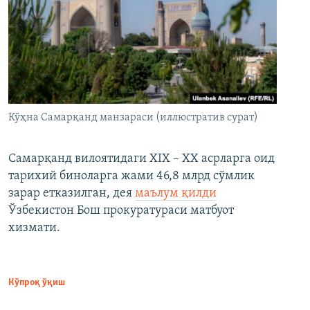
Кўҳна Самарқанд манзараси (иллюстратив сурат)
Самарқанд вилоятидаги XIX – XX асрларга оид
тарихий биноларга жами 46,8 млрд сўмлик
зарар етказилган, дея
маълум қилди
Ўзбекистон Бош прокуратураси матбуот
хизмати.
Кўпроқ ўқиш