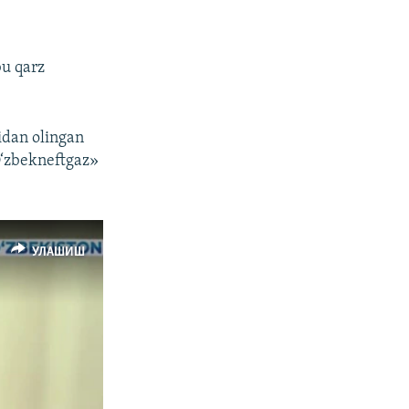
bu qarz
idan olingan
«O‘zbekneftgaz»
УЛАШИШ