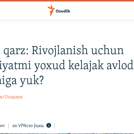
 qarz: Rivojlanish uchun
yatmi yoxud kelajak avlod
iga yuk?
в/Озодлик
инг
VPNсиз ўқиш