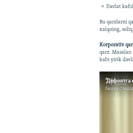
Davlat kafol
Bu qarzlarni q
xalqning, soliq
Korporativ qar
qarz. Masalan 
kabi yirik dav
билан
Озодл