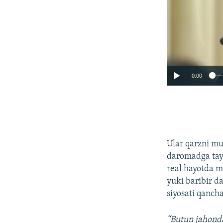
0:00
Ular qarzni mu
daromadga taya
real hayotda m
yuki baribir d
siyosati qanch
“Butun jahonda