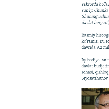
sektorda bo‘la
sun’iy. Chunki
Shuning uchun 
davlat bergan”
Rasmiy hisobga 
ko‘ramiz. Bu so
davrida 9,2 mil
Iqtisodiyot va 
davlat budjetin
sohasi, qishloq
Siyosatshunov