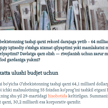
bekistonning tashqi qarzi rekord darajaga yetib – 64 millia
qiqiy iqtisodiy o‘sishga xizmat qilyaptimi yoki mamlakatni 
elyaptimi? Davlatga qarz olish — rivojlanish uchun zarur
vlod gardaniga yukmi?
atta ulushi budjet uchun
 bo‘yicha O‘zbekistonning tashqi qarzi 64,1 milliard dollar
 ichki mahsulotining 55 foizdan ko‘prog‘ini tashkil etgani
ning shu yil 29-martidagi
hisobotida
keltirilgan. Summani
t qarzi, 30,2 milliardi esa korporativ qarzdir.