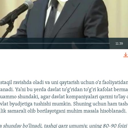
11:39
КИРИТИШ (EMBED)
staqil ravishda oladi va uni qaytarish uchun o‘z faoliyatida
nadi. Ya’ni bu yerda davlat to‘g‘ridan to‘g‘ri kafolat ber
Auto
240p
360p
480p
uammo shundaki, agar davlat kompaniyalari qarzni to‘lay 
avlat byudjetiga tushishi mumkin. Shuning uchun ham tashq
720p
1080p
alik samarali olib borilayotgani muhim masala hisoblanadi.
 shunday bo‘linadi, tashqi qarz umumiy, uning 80-90 foizi