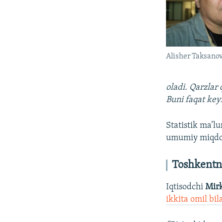
Alisher Taksano
oladi. Qarzlar
Buni faqat key
Statistik ma’lu
umumiy miqdori
Toshkentni
Iqtisodchi
Mir
ikkita omil bi