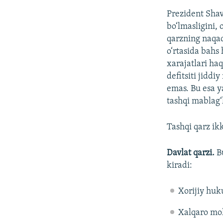
Prezident Shav
bo‘lmasligini, 
qarzning naqad
o‘rtasida bahs
xarajatlari ha
defitsiti jidd
emas. Bu esa ya
tashqi mablag‘
Tashqi qarz ikk
Davlat qarzi.
B
kiradi:
Xorijiy huk
Xalqaro moli