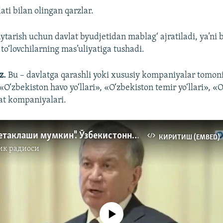
ati bilan olingan qarzlar.
aytarish uchun davlat byudjetidan mablag‘ ajratiladi, ya’ni 
 to‘lovchilarning mas’uliyatiga tushadi.
z.
Bu – davlatga qarashli yoki xususiy kompaniyalar tomon
«O‘zbekiston havo yo‘llari», «O‘zbekiston temir yo‘llari», 
lat kompaniyalari.
"Дефолтга етаклаши мумкин". Ўзбекистоннинг ташқи қарзи "юқори суръатларда" ўсмоқда
КИРИТИШ (EMBED)
ик радиоси
Айни дамда медиа-манба мавжуд эмас