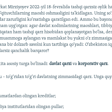
kat Mirziyoyev 2022-yil 18-fevralida tashqi qarzsiz oylik 
o‘qituvchilarning maoshi oshmasligini ta’kidlagan. Uning so‘
ar zarurligini ko‘rsatishga qaratilgan edi. Ammo bu bayonot
 ham uyg‘otgan: agar davlat xodimlarining maoshlari, tibbiy
qiqatan ham tashqi qarz hisobidan qoplanayotgan bo‘lsa, d
iy muammoga aylangan va mamlakat bu yukni o‘z zimmasiga 
na bir dolzarb savolni kun tartibiga qo‘yadi: O‘zbekiston iq
larsiz qanchalik barqaror?
ita asosiy turga bo‘linadi:
davlat qarzi
va
korporativ qarz
.
u – to‘g‘ridan to‘g‘ri davlatning zimmasidagi qarz. Unga quy
umatlardan olingan kreditlar;
ya institutlaridan olingan pullar;