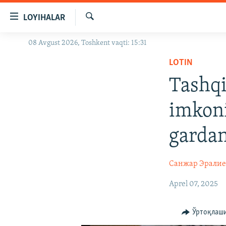
Линклар
LOYIHALAR
Бош
мавзуларга
Излаш
08 Avgust 2026, Toshkent vaqti: 15:31
OZODLIK SURISHTIRUVLARI
ўтинг
Асосий
LOTIN
OZODVIDEO
навигацияга
Tashqi
OZODARXIV
ўтинг
Қидиришга
imkoni
ўтинг
gardan
Санжар Эралие
Aprel 07, 2025
Ўртоқлаш