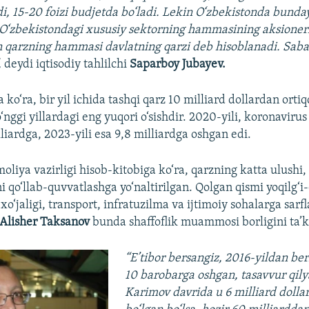
di, 15-20 foizi budjetda bo‘ladi. Lekin O‘zbekistonda bunday
 O‘zbekistondagi xususiy sektorning hammasining aksionerla
qarzning hammasi davlatning qarzi deb hisoblanadi. Sababi
,
deydi iqtisodiy tahlilchi
Saparboy Jubayev.
ko‘ra, bir yil ichida tashqi qarz 10 milliard dollardan ortiq
‘nggi yillardagi eng yuqori o‘sishdir. 2020-yili, koronavir
liardga, 2023-yili esa 9,8 milliardga oshgan edi.
moliya vazirligi hisob-kitobiga ko‘ra, qarzning katta ulushi, 
i qo‘llab-quvvatlashga yo‘naltirilgan. Qolgan qismi yoqilg‘i
 xo‘jaligi, transport, infratuzilma va ijtimoiy sohalarga sarf
Alisher Taksanov
bunda shaffoflik muammosi borligini ta’
“E’tibor bersangiz, 2016-yildan ber
10 barobarga oshgan, tasavvur qil
Karimov davrida u 6 milliard dollar