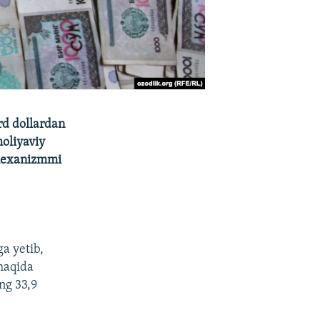
rd dollardan
moliyaviy
 mexanizmmi
ga yetib,
 haqida
ng 33,9