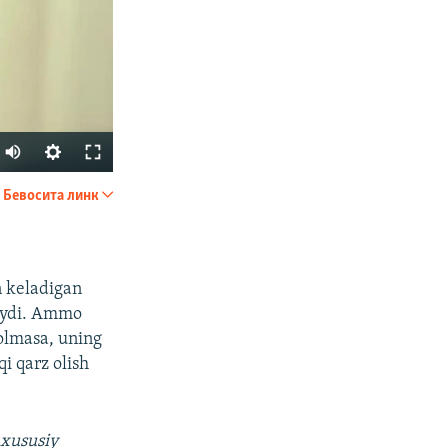
Auto
240p
Бевосита линк
УЛАШИШ
360p
480p
n keladigan
720p
maydi. Ammo
1080p
olmasa, uning
i qarz olish
px
Кенглиги
 xususiy