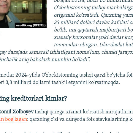
bo‘lgan bo‘lsa, hozir 60 milliardda
O‘zbekistonning tashqi manbalarga 
ortganini ko‘rsatadi. Qarzning yar
33 milliard dollari davlat kafolati 
bo‘lib, uni qaytarish majburiyati bo
v
xususiy korxonalar yoki davlat kor
tomonidan olingan. Ular davlat kafo
 qay darajada samarali ishlatilgani noma’lum, chunki jarayo
inchalik aniq baholash mumkin bo‘ladi”.
motlar 2024-yilda O‘zbekistonning tashqi qarzi bo‘yicha foiz
 3,3 milliard dollarni tashkil etganini ko‘rsatmoqda.
ng kreditorlari kimlar?
komil Xolboyev
tashqi qarzga xizmat ko‘rsatish xarajatlarin
lan bog‘lagan
: qarzning o‘zi va dunyoda foiz stavkalarining ke