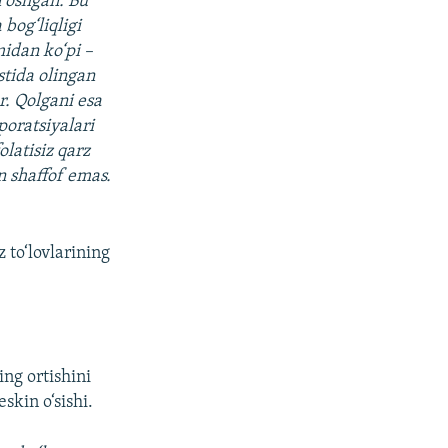
n oshgan. Bu
bog‘liqligi
midan ko‘pi –
ostida olingan
r. Qolgani esa
poratsiyalari
latisiz qarz
n shaffof emas.
 to‘lovlarining
ing ortishini
skin o‘sishi.