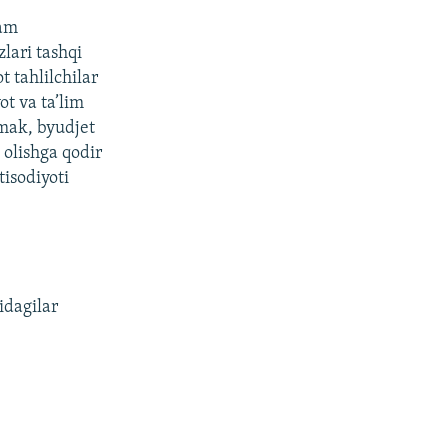
ham
zlari tashqi
 tahlilchilar
ot va ta’lim
emak, byudjet
olishga qodir
tisodiyoti
idagilar