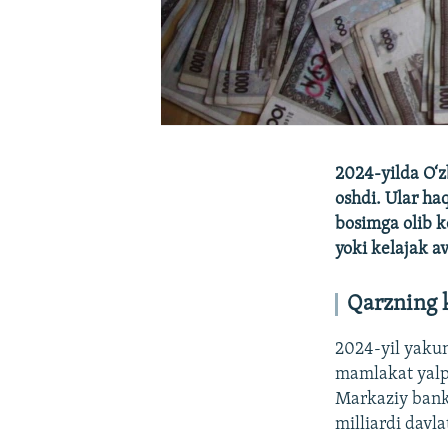
2024-yilda O‘z
oshdi. Ular ha
bosimga olib k
yoki kelajak a
Qarzning k
2024-yil yakuni
mamlakat yalpi
Markaziy bank
milliardi davla