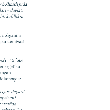
 bo‘linish juda
ri – davlat.
, kafillikni
qa o‘sganini
us pandemiyasi
ya’ni 45 foizi
-energetika
langan.
kidlamoqda:
i qarz deyarli
yapsizmi?
 atrofida