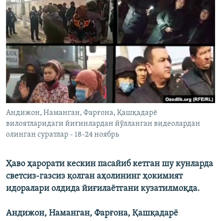
Андижон, Наманган, Фарғона, Қашқадарё
вилоятларидаги йиғинлардан йўлланган видеолардан
олинган суратлар - 18-24 ноябрь
Ҳаво ҳарорати кескин пасайиб кетган шу кунларда
светсиз-газсиз қолган аҳолининг ҳокимият
идоралари олдида йиғилаётгани кузатилмоқда.
Андижон, Наманган, Фарғона, Қашқадарё