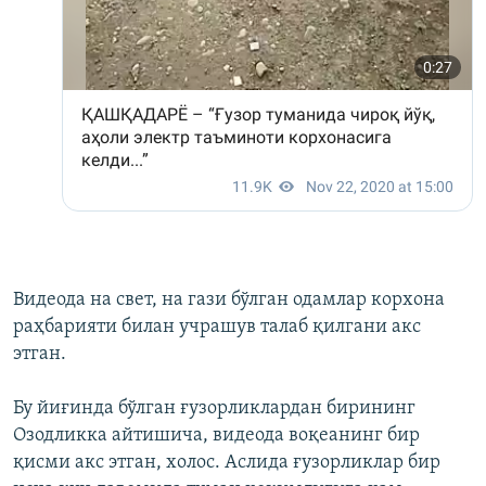
Видеода на свет, на гази бўлган одамлар корхона
раҳбарияти билан учрашув талаб қилгани акс
этган.
Бу йиғинда бўлган ғузорликлардан бирининг
Озодликка айтишича, видеода воқеанинг бир
қисми акс этган, холос. Аслида ғузорликлар бир