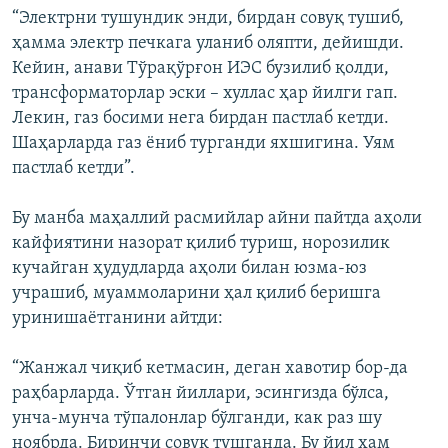
“Электрни тушундик энди, бирдан совуқ тушиб,
ҳамма электр печкага уланиб оляпти, дейишди.
Кейин, анави Тўрақўрғон ИЭС бузилиб қолди,
трансформаторлар эски – хуллас ҳар йилги гап.
Лекин, газ босими нега бирдан пастлаб кетди.
Шаҳарларда газ ёниб турганди яхшигина. Уям
пастлаб кетди”.
Бу манба маҳаллий расмийлар айни пайтда аҳоли
кайфиятини назорат қилиб туриш, норозилик
кучайган ҳудудларда аҳоли билан юзма-юз
учрашиб, муаммоларини ҳал қилиб беришга
уринишаётганини айтди:
“Жанжал чиқиб кетмасин, деган хавотир бор-да
раҳбарларда. Ўтган йиллари, эсингизда бўлса,
унча-мунча тўпалонлар бўлганди, как раз шу
ноябрда. Биринчи совуқ тушганда. Бу йил ҳам