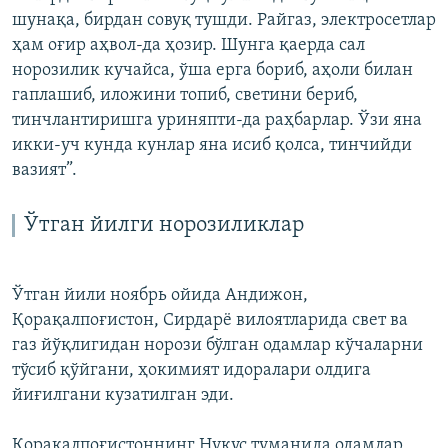
шунақа, бирдан совуқ тушди. Райгаз, электросетлар
ҳам оғир аҳвол-да ҳозир. Шунга қаерда сал
норозилик кучайса, ўша ерга бориб, аҳоли билан
гаплашиб, иложини топиб, светини бериб,
тинчлантиришга уриняпти-да раҳбарлар. Ўзи яна
икки-уч кунда кунлар яна исиб қолса, тинчийди
вазият”.
Ўтган йилги норозиликлар
Ўтган йили ноябрь ойида Андижон,
Қорақалпоғистон, Сирдарё вилоятларида свет ва
газ йўқлигидан норози бўлган одамлар кўчаларни
тўсиб қўйгани, ҳокимият идоралари олдига
йиғилгани кузатилган эди.
Қорақалпоғистоннинг Нукус туманида одамлар