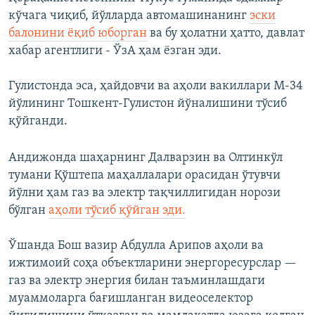
кўчага чиқиб, йўлларда автомашинанинг
эски
балонини ёқиб юборган
ва бу ҳолатни ҳатто, давлат
хабар агентлиги - ЎзА ҳам ёзган эди.
Гулистонда эса, ҳайдовчи ва аҳоли вакиллари М-34
йўлининг Тошкент-Гулистон йўналишини тўсиб
қўйганди.
Андижонда шаҳарнинг Далварзин ва Олтинкўл
тумани Қўштепа маҳаллалари орасидан ўтувчи
йўлни ҳам газ ва электр тақчиллигидан норози
бўлган
аҳоли тўсиб қўйган эди.
Ўшанда Бош вазир Абдулла Арипов аҳоли ва
ижтимоий соҳа объектларини энергоресурслар —
газ ва электр энергия билан таъминлашдаги
муаммоларга бағишланган видеоселектор