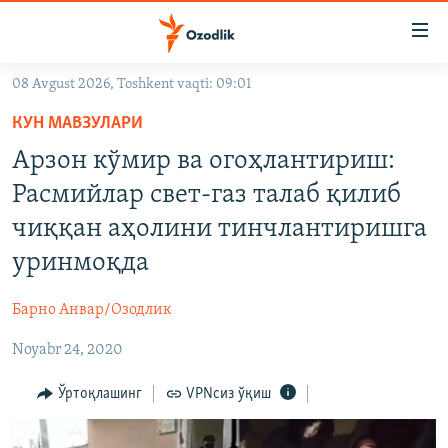
Линклар
Бош
мавзуларга
08 Avgust 2026, Toshkent vaqti: 09:01
ўтинг
OZODLIK SURISHTIRUVLARI
Асосий
КУН МАВЗУЛАРИ
OZODVIDEO
навигацияга
Арзон кўмир ва огоҳлантириш:
ўтинг
OZODARXIV
Расмийлар свет-газ талаб қилиб
Қидиришга
ўтинг
чиққан аҳолини тинчлантиришга
На русском
уринмоқда
ИЖТИМОИЙ ТАРМОҚЛАР
Барно Анвар/Озодлик
Noyabr 24, 2020
Ўртоқлашинг
VPNсиз ўқиш
Озодлик бошқа тилларда