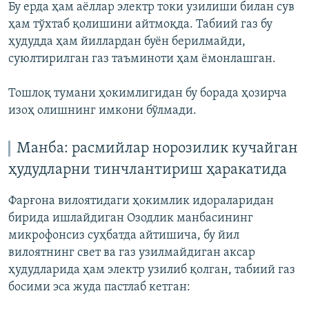
Бу ерда ҳам аёллар электр токи узилиши билан сув
ҳам тўхтаб қолишини айтмоқда. Табиий газ бу
ҳудудда ҳам йиллардан буён берилмайди,
суюлтирилган газ таъминоти ҳам ёмонлашган.
Тошлоқ тумани ҳокимлигидан бу борада ҳозирча
изоҳ олишнинг имкони бўлмади.
Манба: расмийлар норозилик кучайган
ҳудудларни тинчлантириш ҳаракатида
Фарғона вилоятидаги ҳокимлик идораларидан
бирида ишлайдиган Озодлик манбасининг
микрофонсиз суҳбатда айтишича, бу йил
вилоятнинг свет ва газ узилмайдиган аксар
ҳудудларида ҳам электр узилиб қолган, табиий газ
босими эса жуда пастлаб кетган: