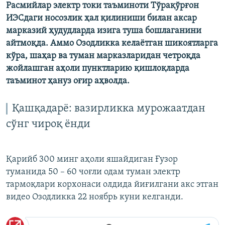
Расмийлар электр токи таъминоти Тўрақўрғон
ИЭСдаги носозлик ҳал қилиниши билан аксар
марказий ҳудудларда изига туша бошлаганини
айтмоқда. Аммо Озодликка келаётган шикоятларга
кўра, шаҳар ва туман марказларидан четроқда
жойлашган аҳоли пунктларию қишлоқларда
таъминот ҳануз оғир аҳволда.
Қашқадарё: вазирликка мурожаатдан
сўнг чироқ ёнди
Қарийб 300 минг аҳоли яшайдиган Ғузор
туманида 50 – 60 чоғли одам туман электр
тармоқлари корхонаси олдида йиғилгани акс этган
видео Озодликка 22 ноябрь куни келганди.