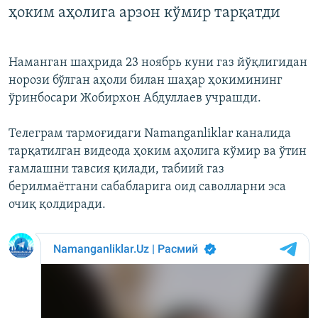
ҳоким аҳолига арзон кўмир тарқатди
Наманган шаҳрида 23 ноябрь куни газ йўқлигидан
норози бўлган аҳоли билан шаҳар ҳокимининг
ўринбосари Жобирхон Абдуллаев учрашди.
Телеграм тармоғидаги Namanganliklar каналида
тарқатилган видеода ҳоким аҳолига кўмир ва ўтин
ғамлашни тавсия қилади, табиий газ
берилмаётгани сабабларига оид саволларни эса
очиқ қолдиради.