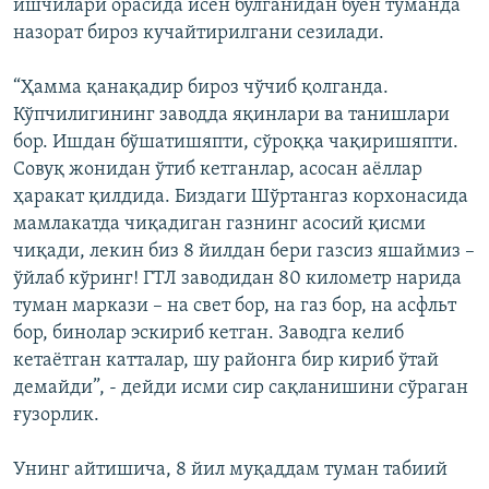
ишчилари орасида исён бўлганидан буён туманда
назорат бироз кучайтирилгани сезилади.
“Ҳамма қанақадир бироз чўчиб қолганда.
Кўпчилигининг заводда яқинлари ва танишлари
бор. Ишдан бўшатишяпти, сўроққа чақиришяпти.
Совуқ жонидан ўтиб кетганлар, асосан аёллар
ҳаракат қилдида. Биздаги Шўртангаз корхонасида
мамлакатда чиқадиган газнинг асосий қисми
чиқади, лекин биз 8 йилдан бери газсиз яшаймиз –
ўйлаб кўринг! ГТЛ заводидан 80 километр нарида
туман маркази – на свет бор, на газ бор, на асфльт
бор, бинолар эскириб кетган. Заводга келиб
кетаётган катталар, шу районга бир кириб ўтай
демайди”, - дейди исми сир сақланишини сўраган
ғузорлик.
Унинг айтишича, 8 йил муқаддам туман табиий