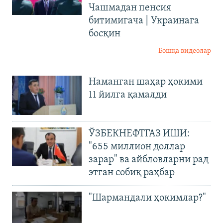
Чашмадан пенсия
битимигача | Украинага
босқин
Бошқа видеолар
Наманган шаҳар ҳокими
11 йилга қамалди
ЎЗБЕКНЕФТГАЗ ИШИ:
"655 миллион доллар
зарар" ва айбловларни рад
этган собиқ раҳбар
"Шармандали ҳокимлар?"