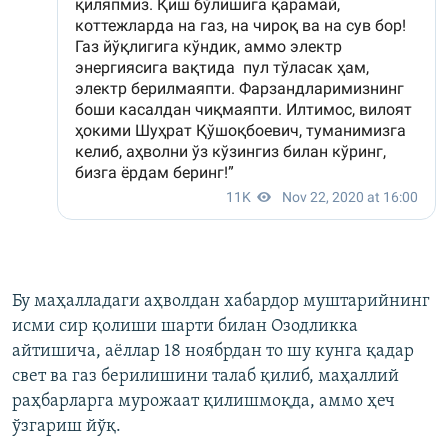
Бу маҳалладаги аҳволдан хабардор муштарийнинг
исми сир қолиши шарти билан Озодликка
айтишича, аёллар 18 ноябрдан то шу кунга қадар
свет ва газ берилишини талаб қилиб, маҳаллий
раҳбарларга мурожаат қилишмоқда, аммо ҳеч
ўзгариш йўқ.