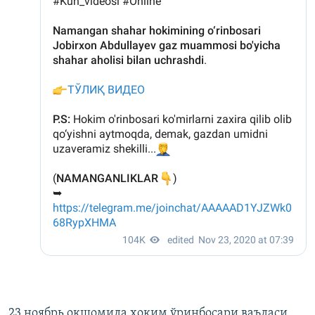
23 ноябрь оқшомида ҳоким ўринбосари ваъдаси