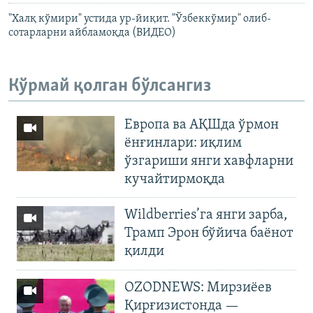
"Халқ кўмири" устида ур-йиқит. "Ўзбеккўмир" олиб-
сотарларни айбламоқда (ВИДЕО)
Кўрмай қолган бўлсангиз
Европа ва АҚШда ўрмон
ёнғинлари: иқлим
ўзгариши янги хавфларни
кучайтирмоқда
Wildberries’га янги зарба,
Трамп Эрон бўйича баёнот
қилди
OZODNEWS: Мирзиёев
Қирғизистонда —