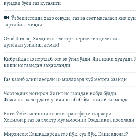
кундан буён газ кутаяпти
Ўзбекистонда ҳаво совуди¸ газ ва свет масаласи яна кун
тартибига чиқди
OzodTarmoq: Халқнинг электр энергиясиз қолиши –
дунёдан узилиш, демак!
Қибрайда газ портлаб, ота ва ўғил ўлди. Яна икки ҳудудда 9
киши ис газидан заҳарланди
Газ қазиб олиш деярли 10 миллиард куб метрга озайди
Чортоқлик ногирон йигит ис газидан нобуд бўлди.
Фожиага электрдаги узилиш сабаб бўлгани айтилмоқда
Янги Ўзбекистоннинг эски трансформаторлари.
Ҳокимлар газ ва электр муаммосини Озодликка изоҳлади
Мирзиёев: Қашқадарёда газ йўқ, сув йўқ. Қани адолат?