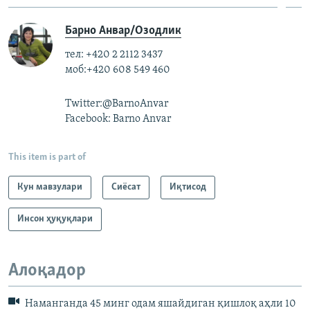
Барно Анвар/Озодлик
тел: +420 2 2112 3437
моб:+420 608 549 460
Twitter:@BarnoAnvar
Facebook: Barno Anvar
This item is part of
Кун мавзулари
Сиёсат
Иқтисод
Инсон ҳуқуқлари
Алоқадор
Наманганда 45 минг одам яшайдиган қишлоқ аҳли 10