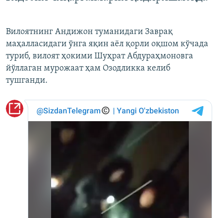
Вилоятнинг Андижон туманидаги Заврақ
маҳалласидаги ўнга яқин аёл қорли оқшом кўчада
туриб, вилоят ҳокими Шуҳрат Абдураҳмоновга
йўллаган мурожаат ҳам Озодликка келиб
тушганди.