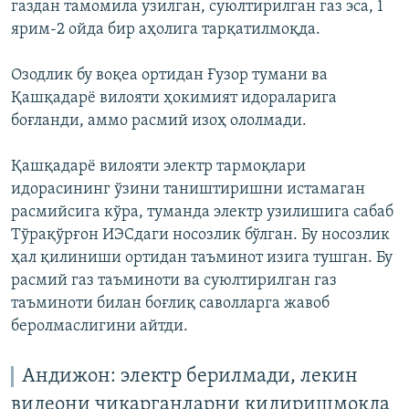
газдан тамомила узилган, суюлтирилган газ эса, 1
ярим-2 ойда бир аҳолига тарқатилмоқда.
Озодлик бу воқеа ортидан Ғузор тумани ва
Қашқадарё вилояти ҳокимият идораларига
боғланди, аммо расмий изоҳ ололмади.
Қашқадарё вилояти электр тармоқлари
идорасининг ўзини таништиришни истамаган
расмийсига кўра, туманда электр узилишига сабаб
Тўрақўрғон ИЭСдаги носозлик бўлган. Бу носозлик
ҳал қилиниши ортидан таъминот изига тушган. Бу
расмий газ таъминоти ва суюлтирилган газ
таъминоти билан боғлиқ саволларга жавоб
беролмаслигини айтди.
Андижон: электр берилмади, лекин
видеони чиқарганларни қидиришмоқда