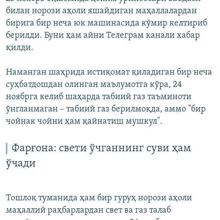
билан норози аҳоли яшайдиган маҳаллалардан
бирига бир неча юк машинасида кўмир келтириб
берилди. Буни ҳам айни Телеграм канали хабар
қилди.
Наманган шаҳрида истиқомат қиладиган бир неча
суҳбатдошдан олинган маълумотга кўра, 24
ноябрга келиб шаҳарда табиий газ таъминоти
ўнгланмаган – табиий газ берилмоқда, аммо "бир
чойнак чойни ҳам қайнатиш мушкул".
Фарғона: свети ўчганнинг суви ҳам
ўчади
Тошлоқ туманида ҳам бир гуруҳ норози аҳоли
маҳаллий раҳбарлардан свет ва газ талаб