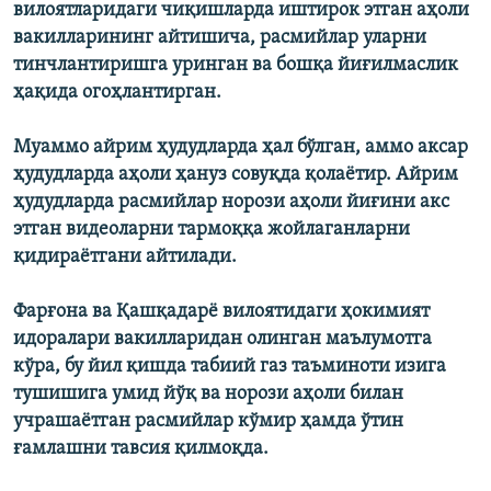
вилоятларидаги чиқишларда иштирок этган аҳоли
вакилларининг айтишича, расмийлар уларни
тинчлантиришга уринган ва бошқа йиғилмаслик
ҳақида огоҳлантирган.
Муаммо айрим ҳудудларда ҳал бўлган, аммо аксар
ҳудудларда аҳоли ҳануз совуқда қолаётир. Айрим
ҳудудларда расмийлар норози аҳоли йиғини акс
этган видеоларни тармоққа жойлаганларни
қидираётгани айтилади.
Фарғона ва Қашқадарё вилоятидаги ҳокимият
идоралари вакилларидан олинган маълумотга
кўра, бу йил қишда табиий газ таъминоти изига
тушишига умид йўқ ва норози аҳоли билан
учрашаётган расмийлар кўмир ҳамда ўтин
ғамлашни тавсия қилмоқда.