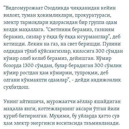
“Видеомурожаат Озодликда чиққанидан кейин
вилоят, туман ҳокимликлари, прокуратураси,
электр тармоқлари идорасидан бир группа одам
келди маҳаллага. “Светниям берамиз, газниям
берамиз, сизлар у ёққа бу ёққа югурманглар”, деб
кетишди. Лекин на газ, на свет беришди. Пулини
олдидан тўлаб қўйсангизлар, килосига 300 сўмдан
кўмир олиб келиб берамиз, дейишган. Кўмир
бозорда 1300 сўмдан, булар берадиган 300 сўмлик
кўмир ростдан ҳам кўмирми, тупроқми, деб
олгани кўнмаяпти одамлар”, - дейди андижонлик
суҳбатдош.
Унинг айтишича, мурожаатчи аёллар яшайдиган
маҳалла янги, коттежларнинг аксари ўтган йили
қуриб битирилган. Муҳими, бу уйларда ҳатто сув
ҳам электр энергияси воситасида таъминланади.