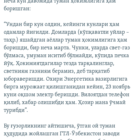
неча кун давомида туман ҳокимлигига ҳам
боришган:
“Ундан бир кун олдин, кейинги кунлари ҳам
одамлар йиғилди. Домларда (кўпқаватли уйлар –
таҳр.) яшайдган аёллар туман ҳокимлигига ҳам
боришди, бир неча марта. Чунки, уларда свет-газ
бўлмаса, умуман иситиб бўлмайди, кўпида печка
йўқ. Ҳокимиятдагилар тезда тарқалинглар,
светниям газниям берамиз, деб тарқатиб
юбораверишди. Охири Энергетика вазирлигига
бирга мурожаат қилишганидан кейин, 23 ноябрь
куни оқшом электр беришди. Вилоятдан телефон
қилиб, хабар олишибди ҳам. Ҳозир мана ўчмай
турибди”.
Бу ғузорликнинг айтишича, ўтган ой туман
ҳудудида жойлашган ГТЛ-Ўзбекистон заводи