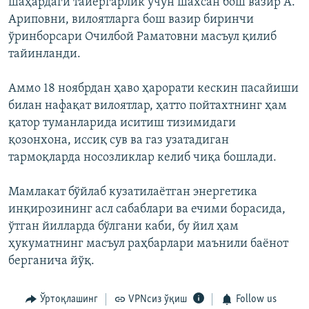
шаҳардаги тайёргарлик учун шахсан бош вазир А.
Ариповни, вилоятларга бош вазир биринчи
ўринборсари Очилбой Раматовни масъул қилиб
тайинланди.
Аммо 18 ноябрдан ҳаво ҳарорати кескин пасайиши
билан нафақат вилоятлар, ҳатто пойтахтнинг ҳам
қатор туманларида иситиш тизимидаги
қозонхона, иссиқ сув ва газ узатадиган
тармоқларда носозликлар келиб чиқа бошлади.
Мамлакат бўйлаб кузатилаётган энергетика
инқирозининг асл сабаблари ва ечими борасида,
ўтган йилларда бўлгани каби, бу йил ҳам
ҳукуматнинг масъул раҳбарлари маънили баёнот
берганича йўқ.
Ўртоқлашинг
VPNсиз ўқиш
Follow us