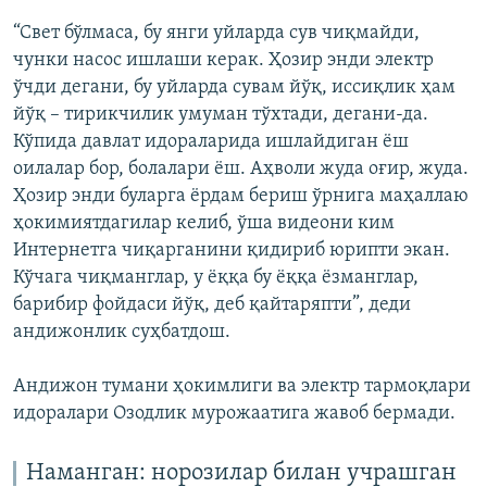
“Свет бўлмаса, бу янги уйларда сув чиқмайди,
чунки насос ишлаши керак. Ҳозир энди электр
ўчди дегани, бу уйларда сувам йўқ, иссиқлик ҳам
йўқ – тирикчилик умуман тўхтади, дегани-да.
Кўпида давлат идораларида ишлайдиган ёш
оилалар бор, болалари ёш. Аҳволи жуда оғир, жуда.
Ҳозир энди буларга ёрдам бериш ўрнига маҳаллаю
ҳокимиятдагилар келиб, ўша видеони ким
Интернетга чиқарганини қидириб юрипти экан.
Кўчага чиқманглар, у ёққа бу ёққа ёзманглар,
барибир фойдаси йўқ, деб қайтаряпти”, деди
андижонлик суҳбатдош.
Андижон тумани ҳокимлиги ва электр тармоқлари
идоралари Озодлик мурожаатига жавоб бермади.
Наманган: норозилар билан учрашган