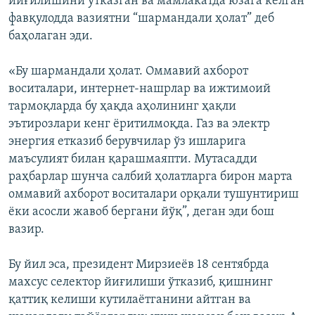
йиғилишини ўтказган ва мамлакатда юзага келган
фавқулодда вазиятни “шармандали ҳолат” деб
баҳолаган эди.
«Бу шармандали ҳолат. Оммавий ахборот
воситалари, интернет-нашрлар ва ижтимоий
тармоқларда бу ҳақда аҳолининг ҳақли
эътирозлари кенг ёритилмоқда. Газ ва электр
энергия етказиб берувчилар ўз ишларига
маъсулият билан қарашмаяпти. Мутасадди
раҳбарлар шунча салбий ҳолатларга бирон марта
оммавий ахборот воситалари орқали тушунтириш
ёки асосли жавоб бергани йўқ”, деган эди бош
вазир.
Бу йил эса, президент Мирзиеёв 18 сентябрда
махсус селектор йиғилиши ўтказиб, қишнинг
қаттиқ келиши кутилаётганини айтган ва