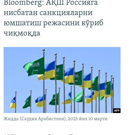
Bloomberg: АҚШ Россияга
нисбатан санкцияларни
юмшатиш режасини кўриб
чиқмоқда
Жидда (Саудия Арабистони), 2025 йил 10 марти