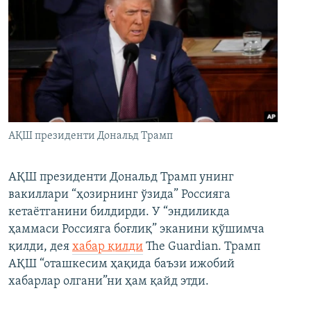
АҚШ президенти Дональд Трамп
АҚШ президенти Дональд Трамп унинг
вакиллари “ҳозирнинг ўзида” Россияга
кетаётганини билдирди. У “эндиликда
ҳаммаси Россияга боғлиқ” эканини қўшимча
қилди, дея
хабар қилди
The Guardian. Трамп
АҚШ “оташкесим ҳақида баъзи ижобий
хабарлар олгани”ни ҳам қайд этди.