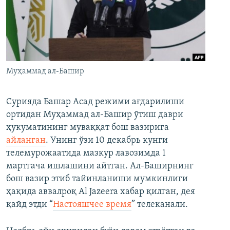
Муҳаммад ал-Башир
Сурияда Башар Асад режими ағдарилиши
ортидан Муҳаммад ал-Башир ўтиш даври
ҳукуматининг муваққат бош вазирига
айланган
. Унинг ўзи 10 декабрь кунги
телемурожаатида мазкур лавозимда 1
мартгача ишлашини айтган. Ал-Баширнинг
бош вазир этиб тайинланиши мумкинлиги
ҳақида аввалроқ Al Jazeera хабар қилган, дея
қайд этди “
Настояшчее время
” телеканали.