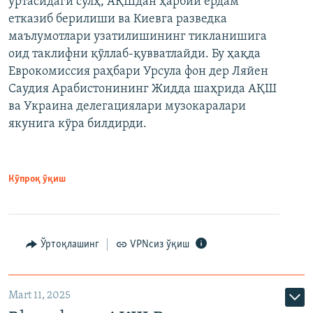
ўртасидаги сулҳ, АҚШдан ҳарбий ёрдам
етказиб берилиши ва Киевга разведка
маълумотлари узатилишининг тикланишига
оид таклифни қўллаб-қувватлайди. Бу ҳақда
Еврокомиссия раҳбари Урсула фон дер Ляйен
Саудия Арабистонининг Жидда шаҳрида АҚШ
ва Украина делегациялари музокаралари
якунига кўра билдирди.
Кўпроқ ўқиш
Ўртоқлашинг
VPNсиз ўқиш
Mart 11, 2025