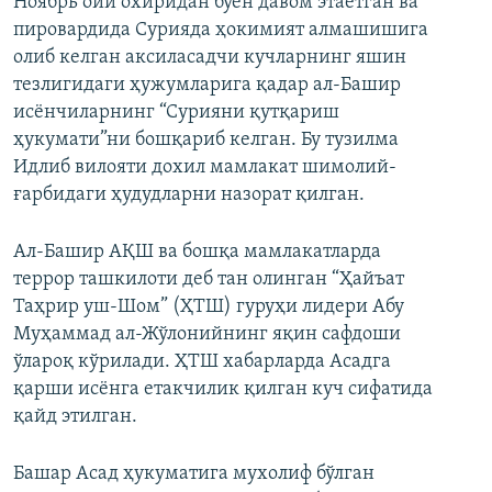
Ноябрь ойи охиридан буён давом этаётган ва
пировардида Сурияда ҳокимият алмашишига
олиб келган аксиласадчи кучларнинг яшин
тезлигидаги ҳужумларига қадар ал-Башир
исёнчиларнинг “Сурияни қутқариш
ҳукумати”ни бошқариб келган. Бу тузилма
Идлиб вилояти дохил мамлакат шимолий-
ғарбидаги ҳудудларни назорат қилган.
Ал-Башир АҚШ ва бошқа мамлакатларда
террор ташкилоти деб тан олинган “Ҳайъат
Таҳрир уш-Шом” (ҲТШ) гуруҳи лидери Абу
Муҳаммад ал-Жўлонийнинг яқин сафдоши
ўлароқ кўрилади. ҲТШ хабарларда Асадга
қарши исёнга етакчилик қилган куч сифатида
қайд этилган.
Башар Асад ҳукуматига мухолиф бўлган