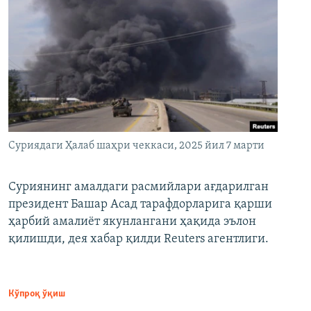
Суриядаги Ҳалаб шаҳри чеккаси, 2025 йил 7 марти
Суриянинг амалдаги расмийлари ағдарилган
президент Башар Асад тарафдорларига қарши
ҳарбий амалиёт якунлангани ҳақида эълон
қилишди, дея хабар қилди Reuters агентлиги.
Кўпроқ ўқиш