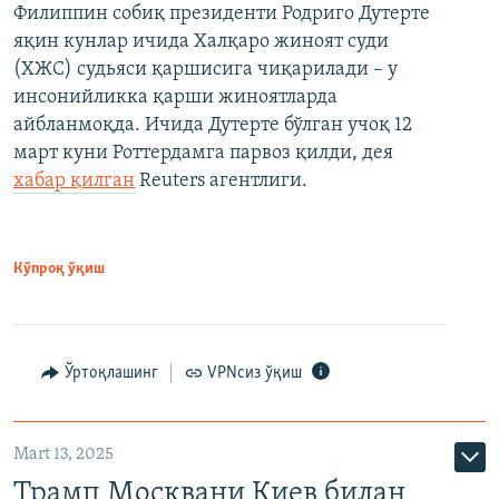
Филиппин собиқ президенти Родриго Дутерте
яқин кунлар ичида Халқаро жиноят суди
(ХЖС) судьяси қаршисига чиқарилади – у
инсонийликка қарши жиноятларда
айбланмоқда. Ичида Дутерте бўлган учоқ 12
март куни Роттердамга парвоз қилди, дея
хабар қилган
Reuters агентлиги.
Кўпроқ ўқиш
Ўртоқлашинг
VPNсиз ўқиш
Mart 13, 2025
Трамп Москвани Киев билан