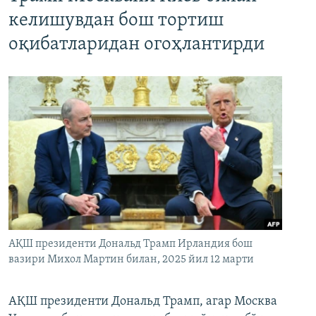
келишувдан бош тортиш
оқибатларидан огоҳлантирди
АҚШ президенти Дональд Трамп Ирландия бош
вазири Михол Мартин билан, 2025 йил 12 марти
АҚШ президенти Дональд Трамп, агар Москва