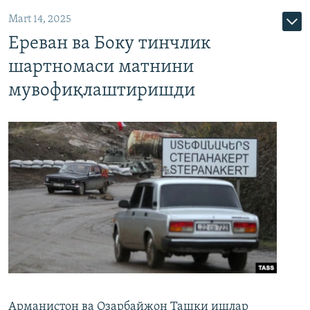
Mart 14, 2025
Ереван ва Боку тинчлик
шартномаси матнини
мувофиқлаштиришди
Арманистон ва Озарбайжон Ташқи ишлар