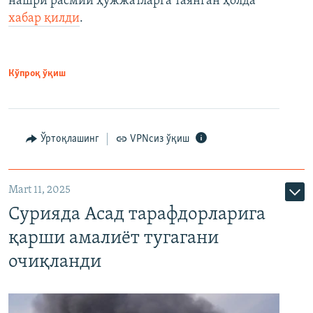
нашри расмий ҳужжатларга таянган ҳолда
хабар қилди
.
Кўпроқ ўқиш
Ўртоқлашинг
VPNсиз ўқиш
Mart 11, 2025
Сурияда Асад тарафдорларига
қарши амалиёт тугагани
очиқланди