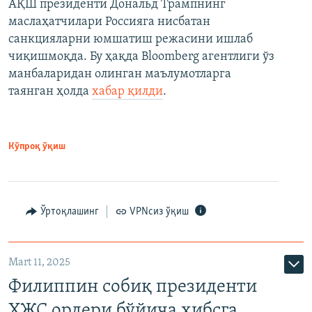
АҚШ президенти Дональд Трампнинг
маслаҳатчилари Россияга нисбатан
санкцияларни юмшатиш режасини ишлаб
чиқишмоқда. Бу ҳақда Bloomberg агентлиги ўз
манбаларидан олинган маълумотларга
таянган ҳолда
хабар қилди
.
Кўпроқ ўқиш
Ўртоқлашинг
VPNсиз ўқиш
Mart 11, 2025
Филиппин собиқ президенти
ХЖС ордери бўйича ҳибсга