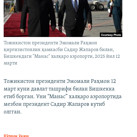
Тожикистон президенти Эмомали Раҳмон
қирғизистонлик ҳамкасби Садир Жапаров билан,
Бишкекдаги "Манас" халқаро аэропорти, 2025 йил 12
марти
Тожикистон президенти Эмомали Раҳмон 12
март куни давлат ташрифи билан Бишкекка
етиб борган. Уни “Манас” халқаро аэропортида
мезбон президент Садир Жапаров кутиб
олгган.
Кўпроқ ўқиш