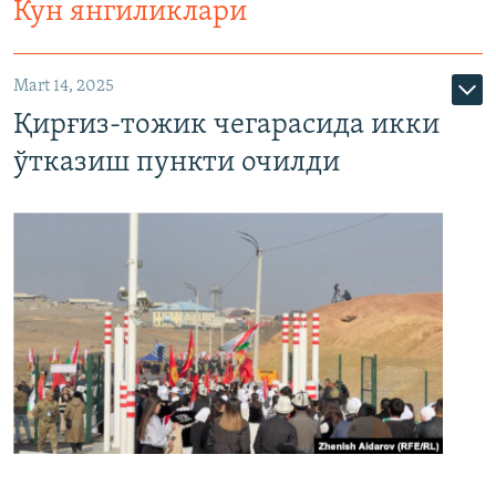
Кун янгиликлари
Mart 14, 2025
Қирғиз-тожик чегарасида икки
ўтказиш пункти очилди