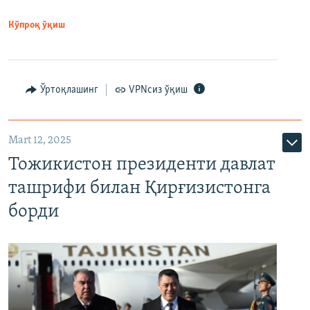
Кўпроқ ўқиш
Ўртоқлашинг
VPNсиз ўқиш
Mart 12, 2025
Тожикистон президенти давлат
ташрифи билан Қирғизистонга
борди