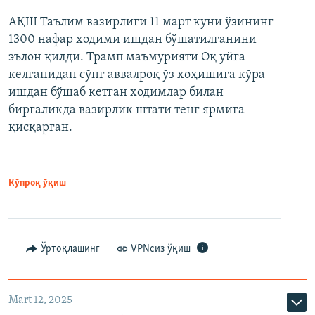
АҚШ Таълим вазирлиги 11 март куни ўзининг
1300 нафар ходими ишдан бўшатилганини
эълон қилди. Трамп маъмурияти Оқ уйга
келганидан сўнг аввалроқ ўз хоҳишига кўра
ишдан бўшаб кетган ходимлар билан
биргаликда вазирлик штати тенг ярмига
қисқарган.
Кўпроқ ўқиш
Ўртоқлашинг
VPNсиз ўқиш
Mart 12, 2025