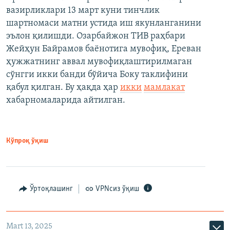
вазирликлари 13 март куни тинчлик
шартномаси матни устида иш якунланганини
эълон қилишди. Озарбайжон ТИВ раҳбари
Жейҳун Байрамов баёнотига мувофиқ, Ереван
ҳужжатнинг аввал мувофиқлаштирилмаган
сўнгги икки банди бўйича Боку таклифини
қабул қилган. Бу ҳақда ҳар
икки
мамлакат
хабарномаларида айтилган.
Кўпроқ ўқиш
Ўртоқлашинг
VPNсиз ўқиш
Mart 13, 2025