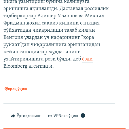
йилга узайтириш бўйича келишувга
эришишга яқинлашди. Даставвал россиялик
тадбиркорлар Алишер Усмонов ва Михаил
Фридман дохил саккиз кишини санкция
рўйхатидан чиқарилиши талаб қилган
Венгрия улардан уч нафарининг “қора
рўйхат”дан чиқарилишига эришганидан
кейин санкциялар муддатининг
узайтирилишига рози бўлди, деб
ёзди
Bloomberg агентлиги.
Кўпроқ ўқиш
Ўртоқлашинг
VPNсиз ўқиш