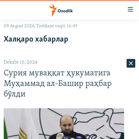
Линклар
Бош
мавзуларга
09 Avgust 2026, Toshkent vaqti: 16:49
ўтинг
OZODLIK SURISHTIRUVLARI
Асосий
Халқаро хабарлар
OZODVIDEO
навигацияга
ўтинг
OZODARXIV
Қидиришга
Dekabr 10, 2024
ўтинг
На русском
Сурия муваққат ҳукуматига
Муҳаммад ал-Башир раҳбар
ИЖТИМОИЙ ТАРМОҚЛАР
бўлди
Озодлик бошқа тилларда