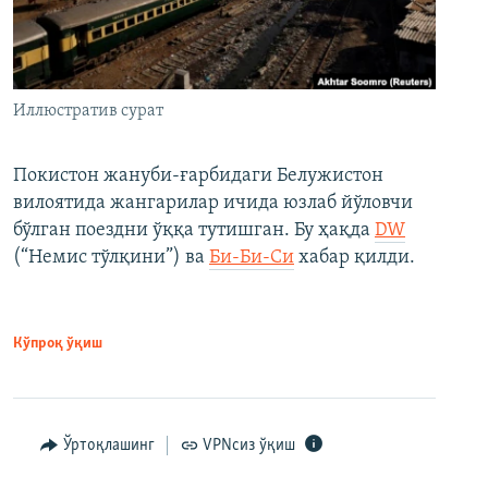
Иллюстратив сурат
Покистон жануби-ғарбидаги Белужистон
вилоятида жангарилар ичида юзлаб йўловчи
бўлган поездни ўққа тутишган. Бу ҳақда
DW
(“Немис тўлқини”) ва
Би-Би-Си
хабар қилди.
Кўпроқ ўқиш
Ўртоқлашинг
VPNсиз ўқиш