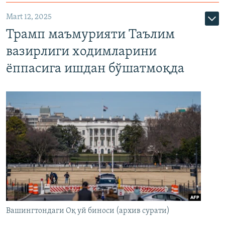
Mart 12, 2025
Трамп маъмурияти Таълим
вазирлиги ходимларини
ёппасига ишдан бўшатмоқда
Вашингтондаги Оқ уй биноси (архив сурати)