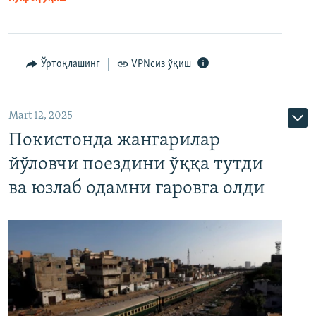
Ўртоқлашинг
VPNсиз ўқиш
Mart 12, 2025
Покистонда жангарилар
йўловчи поездини ўққа тутди
ва юзлаб одамни гаровга олди