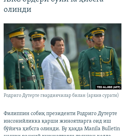
олинди
Родриго Дутерте гвардиячилар билан (архив сурати)
Филиппин собиқ президенти Родриго Дутерте
инсонийликка қарши жиноятларга оид иш
бўйича ҳибсга олинди. Бу ҳақда Manila Bulletin