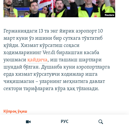
Германиядаги 13 та энг йирик аэропорт 10
март куни ўз ишини бир суткага тўхтатиб
қўйди. Хизмат кўрсатиш соҳаси
ходимларининг Ver.di бирлашган касаба
уюшмаси
қайдича
, иш ташлаш шартлари
шундай бўлган. Душанба куни аэропортларга
ерда хизмат кўрсатувчи ходимлар ишга
чиқишмаган − уларнинг меҳнатига давлат
сектори тарифларига кўра ҳақ тўланади.
Кўпроқ ўқиш
РУС