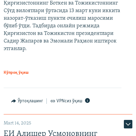
Қирғизистоннинг Боткен ва Тожикистоннинг
Сўғд вилоятлари ўртасида 13 март куни иккита
назорат-ўтказиш пункти очилиш маросими
бўлиб ўтди. Тадбирда онлайн режмида
Қирғизистон ва Тожикистон президентлари
Садир Жапаров ва Эмомали Раҳмон иштирок
этганлар.
Кўпроқ ўқиш
Ўртоқлашинг
VPNсиз ўқиш
Mart 14, 2025
ЕИ Алишер Усмоновнинг