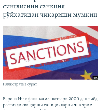
синглисини санкция
рўйхатидан чиқариши мумкин
Иллюстратив сурат
Европа Иттифоқи мамлакатлари 2000 дан зиёд
россияликка қарши санкцияларни яна ярим