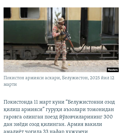
Покистон армияси аскари, Белужистон, 2025 йил 12
марти
Покистонда 11 март куни “Белужистонни озод
қилиш армияси” гуруҳи аъзолари томонидан
гаровга олинган поезд йўловчиларининг 300
дан зиёди озод қилинган. Армия вакили
амалиёт чоғида 33 нафар ҳужумчи