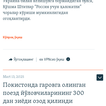
Украина билан келишувга бормайдиган бўлса,
Қўшма Штатлар “Россия учун ҳалокатли”
чоралар кўриши мумкинлигидан
огоҳлантирди.
Кўпроқ ўқиш
Ўртоқлашинг
VPNсиз ўқиш
Mart 13, 2025
Покистонда гаровга олинган
поезд йўловчиларининг 300
дан зиёди озод қилинди