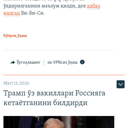
ўлдирилганини маълум қилди, дея
хабар
қилган
Би-Би-Си.
Кўпроқ ўқиш
Ўртоқлашинг
VPNсиз ўқиш
Mart 13, 2025
Трамп ўз вакиллари Россияга
кетаётганини билдирди