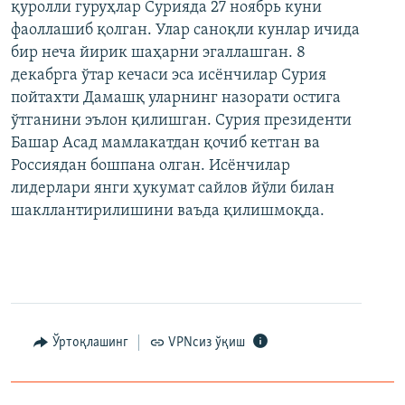
қуролли гуруҳлар Сурияда 27 ноябрь куни
фаоллашиб қолган. Улар саноқли кунлар ичида
бир неча йирик шаҳарни эгаллашган. 8
декабрга ўтар кечаси эса исёнчилар Сурия
пойтахти Дамашқ уларнинг назорати остига
ўтганини эълон қилишган. Сурия президенти
Башар Асад мамлакатдан қочиб кетган ва
Россиядан бошпана олган. Исёнчилар
лидерлари янги ҳукумат сайлов йўли билан
шакллантирилишини ваъда қилишмоқда.
Ўртоқлашинг
VPNсиз ўқиш