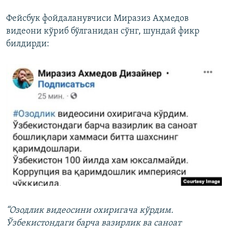
Фейсбук фойдаланувчиси Миразиз Аҳмедов
видеони кўриб бўлганидан сўнг, шундай фикр
билдирди:
“Озодлик видеосини охиригача кўрдим.
Ўзбекистондаги барча вазирлик ва саноат