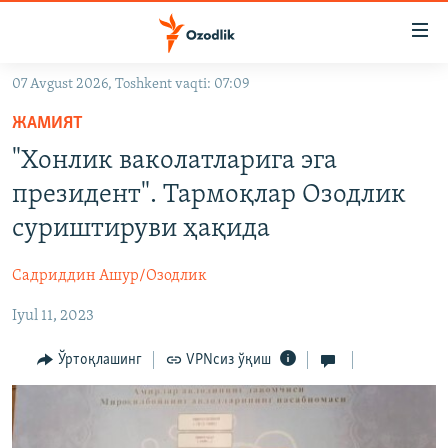
Линклар
Бош
мавзуларга
07 Avgust 2026, Toshkent vaqti: 07:09
ўтинг
OZODLIK SURISHTIRUVLARI
Асосий
ЖАМИЯТ
OZODVIDEO
навигацияга
"Хонлик ваколатларига эга
ўтинг
OZODARXIV
президент". Тармоқлар Озодлик
Қидиришга
ўтинг
суриштируви ҳақида
На русском
Садриддин Ашур/Озодлик
ИЖТИМОИЙ ТАРМОҚЛАР
Iyul 11, 2023
Ўртоқлашинг
VPNсиз ўқиш
Озодлик бошқа тилларда