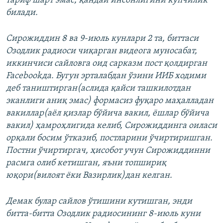
тариф шарт эмас, қандай инсонлигини кўпчилик
билади.
Сирожиддин 8 ва 9-июль кунлари 2 та, биттаси
Озодлик радиоси чиқарган видеога муносабат,
иккинчиси сайловга оид сарказм пост қолдирган
Facebookда. Бугун эрталабдан ўзини ИИБ ходими
деб таништирган(аслида қайси ташкилотдан
эканлиги аниқ эмас) формасиз фуқаро маҳалладан
вакиллар(аёл қизлар бўйича вакил, ёшлар бўйича
вакил) ҳамроҳлигида келиб, Сирожиддинга оиласи
орқали босим ўтказиб, постларини ўчиртиришган.
Постни ўчиртиргач, ҳисобот учун Сирожиддинни
расмга олиб кетишган, яъни топшириқ
юқори(вилоят ёки Вазирлик)дан келган.
Демак булар сайлов ўтишини кутишган, энди
битта-битта Озодлик радиосининг 8-июль куни