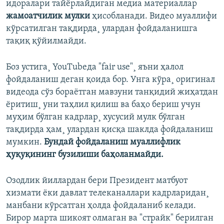
идоралари тайëрлайдиган медиа материаллар
жамоатчилик мулки
ҳисобланади. Видео муаллифи
кўрсатилган тақдирда¸ улардан фойдаланишга
тақиқ қўйилмайди.
Боз устига¸ YouTubeда "fair use"¸ яъни ҳалол
фойдаланиш деган қоида бор. Унга кўра¸ оригинал
видеода сўз бораëтган мавзуни танқидий жиҳатдан
ëритиш¸ уни таҳлил қилиш ва баҳо бериш учун
муҳим бўлган кадрлар¸ хусусий мулк бўлган
тақдирда ҳам¸ улардан қисқа шаклда фойдаланиш
мумкин.
Бундай фойдаланиш муаллифлик
ҳуқуқининг бузилиши баҳоланмайди.
Озодлик йиллардан бери Президент матбуот
хизмати ëки давлат телеканаллари кадрларидан¸
манбани кўрсатган ҳолда фойдаланиб келади.
Бирор марта шикоят олмаган ва "страйк" берилган