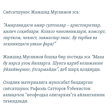
Сиёсатшунос Жамшид Муслимов эса:
“Амирликдаги амир султонлар – аристократлар,
қилич соҳиблари. Колхоз чиновниклари, комсорг,
партком, чекист, завмаглар эмас. Бу тарбия ва
зеҳниятдаги улкан фарқ!”
Жамшид Муслимов бошқа бир постида эса
“Мана
бу нарса узоқ йилларга. Шунга қараб келажакни
ўйлайверинг, ўзгармайди”,
деб шарҳ қолдирди.
Озодлик материалига муносабат билдирган
сиёсатшунос Рафаэль Сатторов Ўзбекистон
аллақачон "неофеодал олигархия"га айланганини
таъкидлади.