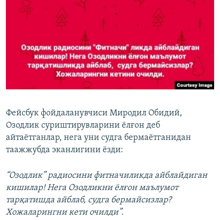
Фейсбук фойдаланувчиси Миродил Обидий,
Озодлик суриштирувларини ёлғон деб
айтаётганлар, нега уни судга бермаётганидан
таажжубда эканлигини ёзди:
“Озодлик” радиосини фитначиликда айблайдиган
кишилар! Нега Озодликни ёлғон маълумот
тарқатишда айблаб, судга бермайсизлар?
Хожаларингни кети очилди”.