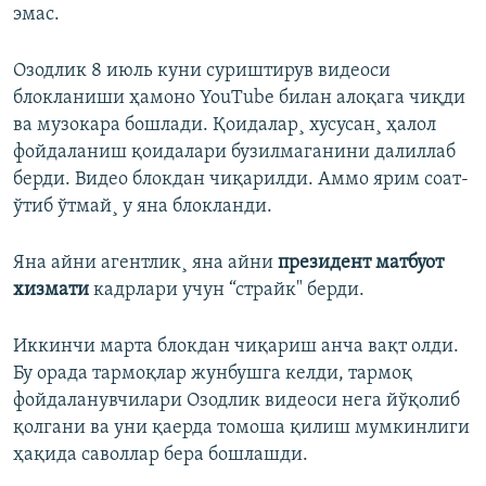
эмас.
Озодлик 8 июль куни суриштирув видеоси
блокланиши ҳамоно YouTube билан алоқага чиқди
ва музокара бошлади. Қоидалар¸ хусусан¸ ҳалол
фойдаланиш қоидалари бузилмаганини далиллаб
берди. Видео блокдан чиқарилди. Аммо ярим соат-
ўтиб ўтмай¸ у яна блокланди.
Яна айни агентлик¸ яна айни
президент матбуот
хизмати
кадрлари учун “страйк" берди.
Иккинчи марта блокдан чиқариш анча вақт олди.
Бу орада тармоқлар жунбушга келди, тармоқ
фойдаланувчилари Озодлик видеоси нега йўқолиб
қолгани ва уни қаерда томоша қилиш мумкинлиги
ҳақида саволлар бера бошлашди.