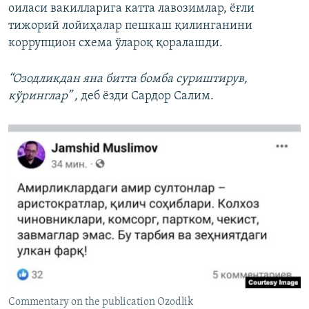
оиласи вакилларига катта лавозимлар, ёғли
тижорий лойиҳалар пешкаш қилинганини
коррупцион схема ўлароқ қоралашди.
“Озодликдан яна битта бомба суриштирув,
кўринглар” ,
деб ёзди Сардор Салим.
Commentary on the publication Ozodlik