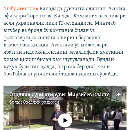
Ушбу агентлик
Канадада рўйхатга олинган. Асосий
офислари Торонто ва Киевда. Компания асосчилари
асли украиналик икки IT-муҳандиси. Минглаб
ютубер ва бренд бу компания билан ўз
фолловерлари сонини ошириш борасида
ҳамкорлик қилади. Агентлик ўз мижозлари
яратган видеоконтентнинг муаллифлик ҳуқуқини
ҳимоя қилиш билан ҳам шуғулланади. Бундан
ҳуқуқ бузилган ҳолда¸ "страйк беради"¸ яъни
YouTubeдан унинг олиб ташланишини сўрайди.
Озодлик суриштируви: Мирзиёев кластерига айланаётган Ўзбекистон
билан
Озодлик радиоси
Айни дамда медиа-манба мавжуд эмас