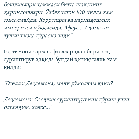
бошлиқлари ҳаммаси битта шахснинг
қариндошлари. Ўзбекистон 100 йилда ҳам
юксалмайди. Коррупция ва қариндошлик
империяси чўққисида. Афсус... Адолатни
тушингизда кўрасиз энди”.
Ижтимоий тармоқ фаолларидан бири эса,
суриштирув ҳақида бундай қизиқчилик ҳам
қилди:
“Отелло: Дездемона, мени рўмолчам қани?
Дездемона: Озодлик суриштирувини кўриш учун
олгандим, холос...”