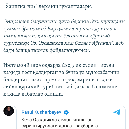
“Ўзингиз-чи?” дермиш гумашталари.
“Мирзиёев Озодликни судга берсин! Эээ, шунақаям
туҳмат бўладими? Бир одамда шунча қариндош
нима қилади, қип-қизил ёлғонлиги кўриниб
турибдику. Ээ, Озодликда ҳам Одолат йўғакан”,
деб
ёзди бошқа тармоқ фойдаланувчиси.
Ижтимоий тармоқларда Озодлик суриштируви
ҳақида пост қолдирган ва бунга ўз муносабатини
билдирган шахслар ёзган фикрларининг ҳали
сиёҳи қуримай туриб таъқиб қилина бошлагани
ҳақида хабарлар олинди.