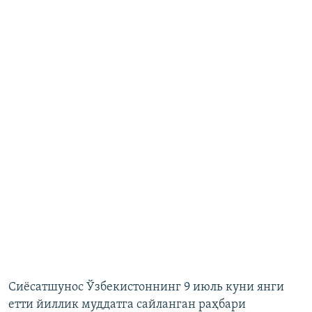
Сиёсатшунос Ўзбекистоннинг 9 июль куни янги
етти йиллик муддатга сайланган раҳбари