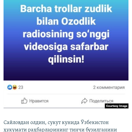
Сайловдан олдин, сукут кунида Ўзбекистон
ҳукумати раҳбарларининг тинчи бузилганини