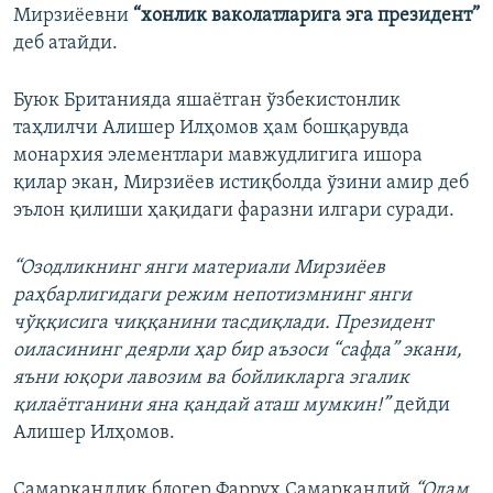
Мирзиёевни
“хонлик ваколатларига эга президент”
деб атайди.
Буюк Британияда яшаётган ўзбекистонлик
таҳлилчи Алишер Илҳомов ҳам бошқарувда
монархия элементлари мавжудлигига ишора
қилар экан, Мирзиёев истиқболда ўзини амир деб
эълон қилиши ҳақидаги фаразни илгари суради.
“Озодликнинг янги материали Мирзиёев
раҳбарлигидаги режим непотизмнинг янги
чўққисига чиққанини тасдиқлади. Президент
оиласининг деярли ҳар бир аъзоси “cафда” экани,
яъни юқори лавозим ва бойликларга эгалик
қилаётганини яна қандай аташ мумкин!”
дейди
Алишер Илҳомов.
Самарқандлик блогер Фарруҳ Самарқандий
“Одам