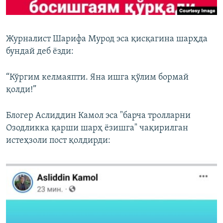
Журналист Шарифа Мурод эса қисқагина шарҳда
бундай деб ёзди:
“Кўргим келмаяпти. Яна ишга қўлим бормай
қолди!”
Блогер Аслиддин Камол эса "барча тролларни
Озодликка қарши шарҳ ёзишга" чақирилган
истеҳзоли пост қолдирди: