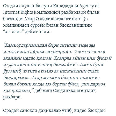
Озодлик душанба куни Канададаги Agency of
Internet Rights компанияси раҳбарлари билан
боғланди. Улар Озодлик видеосининг ўз
компанияси сўрови билан блокланишини
“хатолик” деб аташди.
"Ҳамкорларимиздан бири сизнинг видеода
ишлатилган айрим кадрларнинг ўзига тегишли
эканини иддао қилган. Ҳозирча айнан ким бундай
иддао қилганини аниқ билмаймиз. Аммо буни
ўрганиб¸ тагига етамиз ва натижасини сизга
билдирамиз. Агар муаммо бизнинг номимиз
билан боғлиқ ҳолда юз берган бўлса¸ уни дарҳол
ҳал қиламиз¸”
деб ëзди Озодликка агентлик
раҳбари.
Орадан саноқли дақиқалар ўтиб¸ видео блокдан