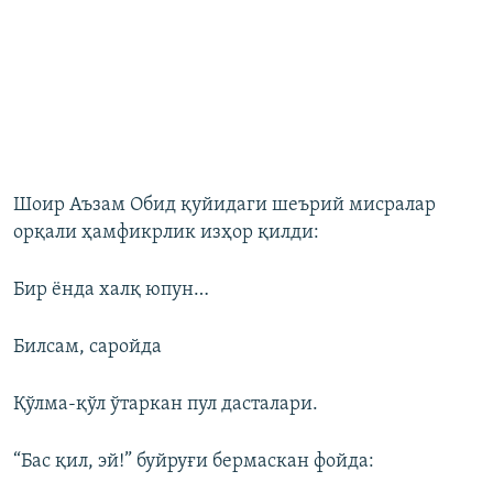
Шоир Аъзам Обид қуйидаги шеърий мисралар
орқали ҳамфикрлик изҳор қилди:
Бир ёнда халқ юпун…
Билсам, саройда
Қўлма-қўл ўтаркан пул дасталари.
“Бас қил, эй!” буйруғи бермаскан фойда: