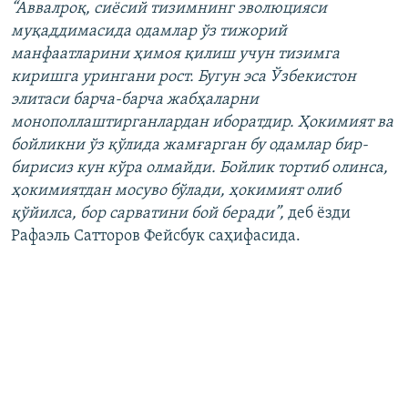
“Аввалроқ, сиёсий тизимнинг эволюцияси
муқаддимасида одамлар ўз тижорий
манфаатларини ҳимоя қилиш учун тизимга
киришга урингани рост. Бугун эса Ўзбекистон
элитаси барча-барча жабҳаларни
монополлаштирганлардан иборатдир. Ҳокимият ва
бойликни ўз қўлида жамғарган бу одамлар бир-
бирисиз кун кўра олмайди. Бойлик тортиб олинса,
ҳокимиятдан мосуво бўлади, ҳокимият олиб
қўйилса, бор сарватини бой беради”,
деб ёзди
Рафаэль Сатторов Фейсбук саҳифасида.