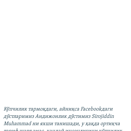
Кўпчилик тармоқдаги, айниқса Facebookдаги
дўстларимиз Андижонлик дўстимиз Sirojiddin
Muhammad ни яхши танишади, у ҳақда ортиқча