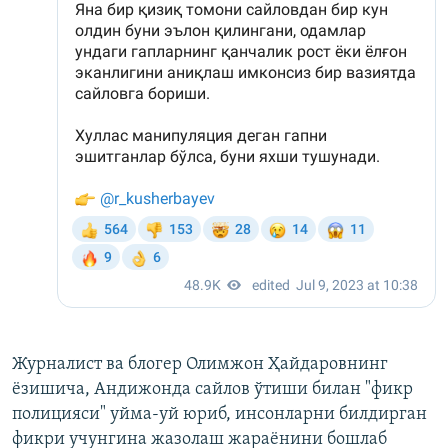
Журналист ва блогер Олимжон Ҳайдаровнинг
ёзишича, Андижонда сайлов ўтиши билан "фикр
полицияси" уйма-уй юриб, инсонларни билдирган
фикри учунгина жазолаш жараёнини бошлаб