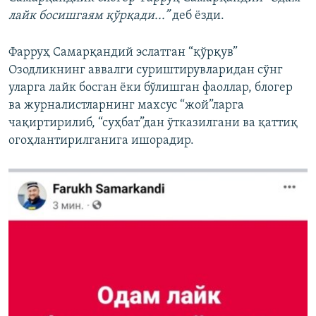
лайк босишгаям қўрқади...”
деб ёзди.
Фарруҳ Самарқандий эслатган “қўрқув”
Озодликнинг аввалги суриштирувларидан сўнг
уларга лайк босган ёки бўлишган фаоллар, блогер
ва журналистларнинг махсус “жой”ларга
чақиртирилиб, “суҳбат”дан ўтказилгани ва қаттиқ
огоҳлантирилганига ишорадир.