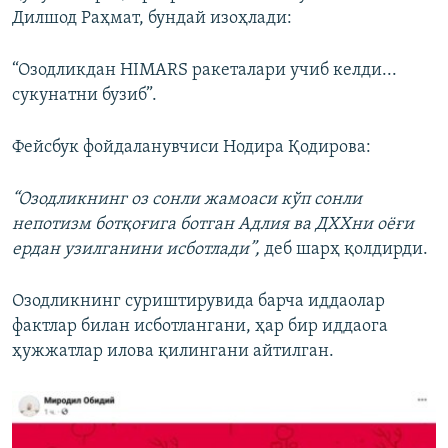
Дилшод Раҳмат, бундай изоҳлади:
“Озодликдан HIMARS ракеталари учиб келди...
сукунатни бузиб”.
Фейсбук фойдаланувчиси Нодира Қодирова:
“Озодликнинг оз сонли жамоаси кўп сонли
непотизм ботқоғига ботган Адлия ва ДХХни оёғи
ердан узилганини исботлади”,
деб шарҳ қолдирди.
Озодликнинг суриштирувида барча иддаолар
фактлар билан исботлангани, ҳар бир иддаога
ҳужжатлар илова қилингани айтилган.