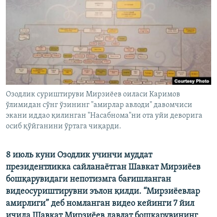
Озодлик суриштируви Мирзиёев оиласи Каримов
ўлимидан сўнг ўзининг "амирлар авлоди" давомчиси
экани иддао қилинган "Насабнома"ни ота уйи деворига
осиб қўйганини ўртага чиқарди.
8 июль куни Озодлик учинчи муддат
президентликка сайланаётган Шавкат Мирзиëев
бошқарувидаги непотизмга бағишланган
видеосуриштирувни эълон қилди. “Мирзиëевлар
амирлиги” деб номланган видео кейинги 7 йил
ичида Шавкат Мирзиëев давлат бошқарувининг