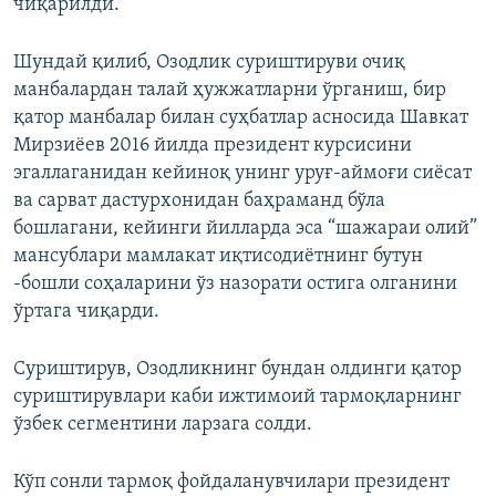
чиқарилди.
Шундай қилиб, Озодлик суриштируви очиқ
манбалардан талай ҳужжатларни ўрганиш, бир
қатор манбалар билан суҳбатлар асносида Шавкат
Мирзиëев 2016 йилда президент курсисини
эгаллаганидан кейиноқ унинг уруғ-аймоғи сиёсат
ва сарват дастурхонидан баҳраманд бўла
бошлагани, кейинги йилларда эса “шажараи олий”
мансублари мамлакат иқтисодиётнинг бутун
-бошли соҳаларини ўз назорати остига олганини
ўртага чиқарди.
Суриштирув, Озодликнинг бундан олдинги қатор
суриштирувлари каби ижтимоий тармоқларнинг
ўзбек сегментини ларзага солди.
Кўп сонли тармоқ фойдаланувчилари президент