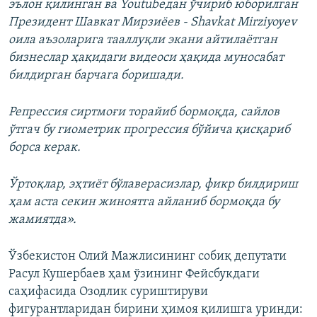
эълон қилинган ва Youtubeдан ўчириб юборилган
Президент Шавкат Мирзиёев - Shavkat Mirziyoyev
оила аъзоларига тааллуқли экани айтилаётган
бизнеслар ҳақидаги видеоси ҳақида муносабат
билдирган барчага боришади.
Репрессия сиртмоғи торайиб бормоқда, сайлов
ўтгач бу гиометрик прогрессия бўйича қисқариб
борса керак.
Ўртоқлар, эҳтиёт бўлаверасизлар, фикр билдириш
ҳам аста секин жиноятга айланиб бормоқда бу
жамиятда».
Ўзбекистон Олий Мажлисининг собиқ депутати
Расул Кушербаев ҳам ўзининг Фейсбукдаги
саҳифасида Озодлик суриштируви
фигурантларидан бирини ҳимоя қилишга уринди: