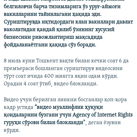
белгиловчи барча тизимларига ўз уруғ-аймоғи
вакилларини тайинлагани ҳақида эди.
Суриштирувда иқтидордаги клан вакиллари давлат
ваколатидан қандай қилиб ўзининг хусусий
бизнесини ривожлантириш мақсадида
фойдаланаëтгани ҳақида сўз боради.
8 июль куни Тошкент вақти билан кечки соат 6 да
премъераси бошланган суриштирув видеосини
тўрт соат ичида 400 мингга яқин одам кўрди.
Орадан 4 соат ўтиб¸ видео блокланди.
Видео учун берилган линкни босганлар қоп-қора
кадр устида
“видео муаллифлик ҳуқуқи
қоидаларини бузгани учун Agency of Internet Rights
гуруҳи сўрови билан блокланди"
¸ деган ëзувни
кўрди.