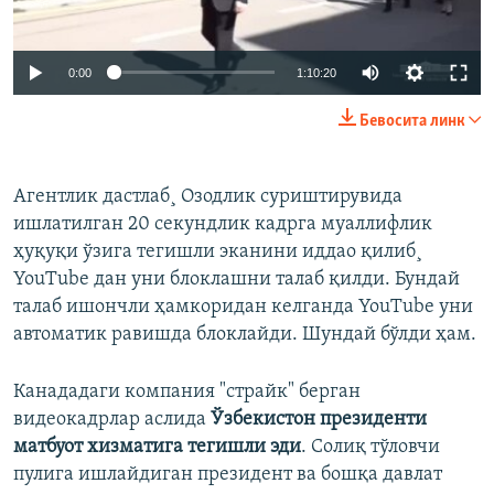
Auto
0:00
1:10:20
240p
Бевосита линк
360p
Auto
240p
360p
480p
480p
Агентлик дастлаб¸ Озодлик суриштирувида
ишлатилган 20 секундлик кадрга муаллифлик
720p
720p
1080p
ҳуқуқи ўзига тегишли эканини иддао қилиб¸
1080p
YouTube дан уни блоклашни талаб қилди. Бундай
талаб ишончли ҳамкоридан келганда YouTube уни
автоматик равишда блоклайди. Шундай бўлди ҳам.
Канададаги компания "страйк" берган
видеокадрлар аслида
Ўзбекистон президенти
матбуот хизматига тегишли эди
. Солиқ тўловчи
пулига ишлайдиган президент ва бошқа давлат