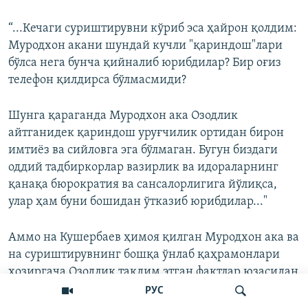
“...Кечаги суриштирувни кўриб эса ҳайрон қолдим:
Муродхон акани шундай кучли "қариндош"лари
бўлса нега бунча қийналиб юрибдилар? Бир оғиз
телефон қилдирса бўлмасмиди?
Шунга қараганда Муродхон ака Озодлик
айтганидек қариндош уруғчилик ортидан бирон
имтиёз ва сийловга эга бўлмаган. Бугун биздаги
оддий тадбиркорлар вазирлик ва идораларнинг
қанақа бюрократия ва сансалорлигига йўлиқса,
улар ҳам буни бошидан ўтказиб юрибдилар..."
Аммо на Кушербаев ҳимоя қилган Муродхон ака ва
на суриштирувнинг бошқа ўнлаб қаҳрамонлари
ҳозиргача Озодлик тақдим этган фактлар юзасидан
на раддия ва на бирон изоҳ беришди.
РУС